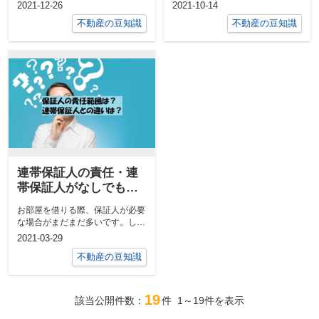
や、お部屋探しをする上で質問の
なんてことが無いように宅地建物
2021-12-26
2021-10-14
多い用...
取引業者（...
不動産の豆知識
不動産の豆知識
連帯保証人の責任・連
帯保証人がなしでも部
屋を借りる方法は？
お部屋を借りる際、保証人が必要
な場合がまだまだ多いです。しか
し身内がいない、保証人は頼みに
2021-03-29
くいなど様...
不動産の豆知識
19
該当公開件数：
件
1～19
件を表示