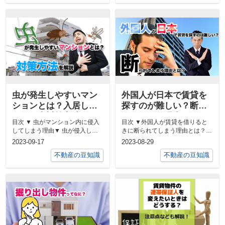
虫が発生しやすいマン
外国人が日本で賃貸を
ションとは？入居して
探すのが難しい？断ら
からの虫対策方法を解
れてしまう理由は？日
目次 ▼ 虫がマンション内に侵入
目次 ▼外国人が賃貸を借りると
説
本と外国の賃貸契約に
してしまう理由▼ 虫が侵入しや
きに断られてしまう理由とは？▼
ついての違いとは
すいマンションとは？▼ 入居し
外国人がお部屋を借りるための対
2023-09-17
2023-08-29
てか...
策は？...
不動産の豆知識
不動産の豆知識