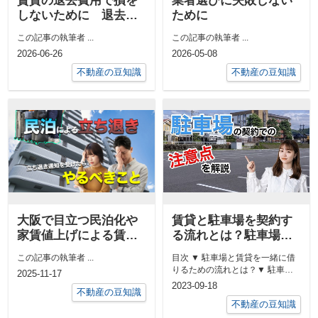
賃貸の退去費用で損を
業者選びに失敗しない
しないために 退去立
ために
ち合いの注意ポイント
この記事の執筆者 ...
この記事の執筆者 ...
など徹底解説
2026-06-26
2026-05-08
不動産の豆知識
不動産の豆知識
大阪で目立つ民泊化や
賃貸と駐車場を契約す
家賃値上げによる賃貸
る流れとは？駐車場の
の立ち退きについて
種類とは？駐車場の契
この記事の執筆者 ...
目次 ▼ 駐車場と賃貸を一緒に借
約での注意点など解説
りるための流れとは？▼ 駐車場
2025-11-17
の種類とそれぞれの特徴は？▼
2023-09-18
不動産の豆知識
駐車...
不動産の豆知識