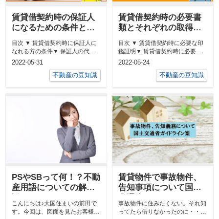
賃貸借契約時の保証人
賃貸借契約時の必要書
になるための条件と
類とそれぞれの取得方
は？選び方と合わせて
法を紹介
目次 ▼ 賃貸借契約時に保証人に
目次 ▼ 賃貸借契約時に必要な印
解説
なれる方の条件▼ 保証人の代わ
鑑証明▼ 賃貸借契約時に必要な
りになる保証会社とは▼ 賃貸借
戸籍謄本▼ 賃貸借契約時に必要
2022-05-31
2022-05-24
契約...
な住...
不動産の豆知識
不動産の豆知識
PSやSBって何！？不動
賃貸物件で事故物件、
産用語についての解
告知事項について国土
説！
交通省ガイドライン
こんにちは♪大国住まいの前田で
事故物件に住みたくない。それ知
す。今回は、図面を見たお客様
ってたら借りなかったのに・・。