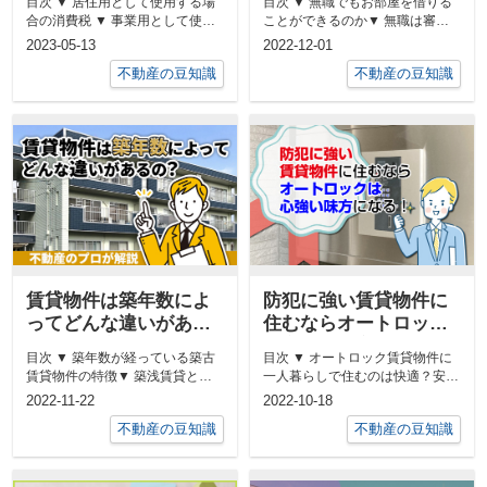
目次 ▼ 居住用として使用する場
目次 ▼ 無職でもお部屋を借りる
はかかるの？】
とは？
合の消費税 ▼ 事業用として使用
ことができるのか▼ 無職は審査
する場合の消費税&nb...
に通りにくい？▼ アリバイ会社
2023-05-13
2022-12-01
を使...
不動産の豆知識
不動産の豆知識
賃貸物件は築年数によ
防犯に強い賃貸物件に
ってどんな違いがある
住むならオートロック
の？不動産のプロが解
は心強い味方になる！
目次 ▼ 築年数が経っている築古
目次 ▼ オートロック賃貸物件に
説
賃貸物件の特徴▼ 築浅賃貸と呼
一人暮らしで住むのは快適？安
ばれている物件の特徴▼ 賃貸物
全？▼ オートロック賃貸物件に
2022-11-22
2022-10-18
件に...
住むな...
不動産の豆知識
不動産の豆知識