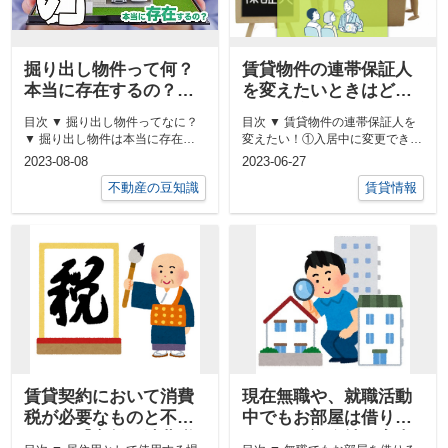
掘り出し物件って何？
賃貸物件の連帯保証人
本当に存在するの？い
を変えたいときはどう
い物件を見つけるに
する？注意点なども解
目次 ▼ 掘り出し物件ってなに？
目次 ▼ 賃貸物件の連帯保証人を
は？
説！
▼ 掘り出し物件は本当に存在す
変えたい！①入居中に変更できる
るの？▼ いい物件を見つけるに
のか▼ 賃貸物件の連帯保証人を
2023-08-08
2023-06-27
は？...
変え...
不動産の豆知識
賃貸情報
賃貸契約において消費
現在無職や、就職活動
税が必要なものと不要
中でもお部屋は借りれ
なもの【家賃に消費税
るの？保証会社の審査