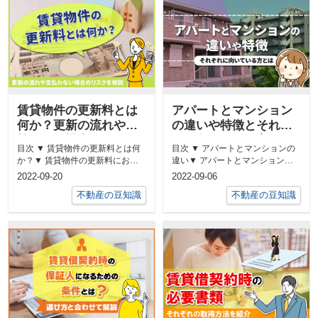
賃貸物件の更新料とは
アパートとマンション
何か？更新の流れや支
の違いや特徴とそれぞ
払わない場合のリスク
れに向いている方とは
目次 ▼ 賃貸物件の更新料とは何
目次 ▼ アパートとマンションの
を解説
か？▼ 賃貸物件の更新料におけ
違い▼ アパートとマンションの
る更新書類はいつ届くのか？手続
それぞれの特徴▼ アパートとマ
2022-09-20
2022-09-06
きの...
ンシ...
不動産の豆知識
不動産の豆知識