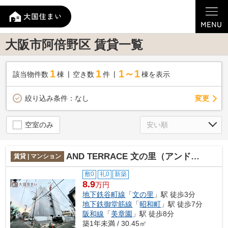
大阪市阿倍野区 賃貸一覧
1
1
1～1
該当物件数
棟
空き数
件
棟を表示
変更
絞り込み条件：
なし
空室のみ
AND TERRACE 文の里（アンドテラスフミノサト）
賃貸 | マンション
敷0
礼0
新築
8.9
万円
地下鉄谷町線
「
文の里
」駅 徒歩3分
地下鉄御堂筋線
「
昭和町
」駅 徒歩7分
阪和線
「
美章園
」駅 徒歩8分
築1年未満 / 30.45㎡