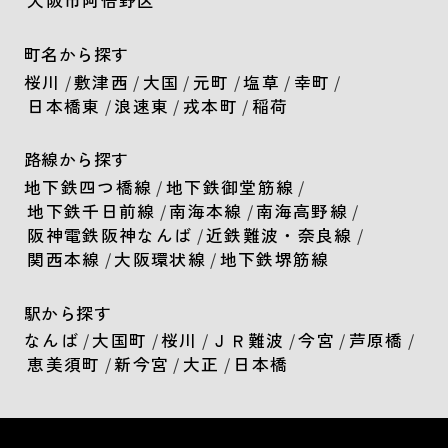
大阪市阿倍野区
町名から探す
桜川
/
敷津西
/
大国
/
元町
/
塩草
/
幸町
/
日本橋東
/
浪速東
/
戎本町
/
稲荷
路線から探す
地下鉄四つ橋線
/
地下鉄御堂筋線
/
地下鉄千日前線
/
南海本線
/
南海高野線
/
阪神電鉄阪神なんば
/
近鉄難波・奈良線
/
関西本線
/
大阪環状線
/
地下鉄堺筋線
駅から探す
なんば
/
大国町
/
桜川
/
ＪＲ難波
/
今宮
/
芦原橋
/
恵美須町
/
新今宮
/
大正
/
日本橋