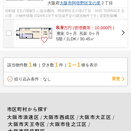
大阪府
大阪市阿倍野区
文の里
２丁目
谷町線【文の里駅】に徒歩圏内、阿倍野区文の里2丁目「AND TERRACE 文
の里」の物件情報 2026年3月下旬完成予定の築浅物件です♪ 浴室乾燥機、シ
ステムキッチン、宅配ボックス、インタ...
8.9
万
円
(管理費等：10,000円 )
0ヶ月
0ヶ月
敷金
礼金
5階 / 1LDK / 30.45㎡
1
1
1～1
該当物件数
棟
空き数
件
棟を表示
変更
絞り込み条件：
なし
市区町村から探す
大阪市浪速区
/
大阪市西成区
/
大阪市大正区
/
大阪市天王寺区
/
大阪市住之江区
/