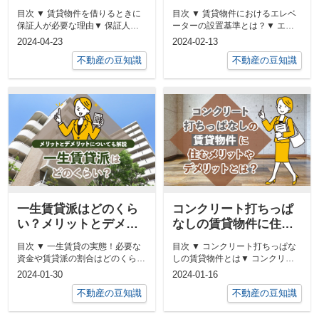
メリットとデメリット
ト・デメリットをご紹
目次 ▼ 賃貸物件を借りるときに
目次 ▼ 賃貸物件におけるエレベ
をご紹介
介！
保証人が必要な理由▼ 保証人不
ーターの設置基準とは？▼ エレ
要で借りられる賃貸物件のメリッ
ベーターなしの賃貸物件のメリッ
2024-04-23
2024-02-13
ト▼...
ト▼...
不動産の豆知識
不動産の豆知識
一生賃貸派はどのくら
コンクリート打ちっぱ
い？メリットとデメリ
なしの賃貸物件に住む
ットについても解説
メリットやデメリット
目次 ▼ 一生賃貸の実態！必要な
目次 ▼ コンクリート打ちっぱな
とは？
資金や賃貸派の割合はどのくら
しの賃貸物件とは▼ コンクリー
い？▼ 一生賃貸のメリットと
ト打ちっぱなしの賃貸物件に住む
2024-01-30
2024-01-16
は？▼ ...
メリ...
不動産の豆知識
不動産の豆知識