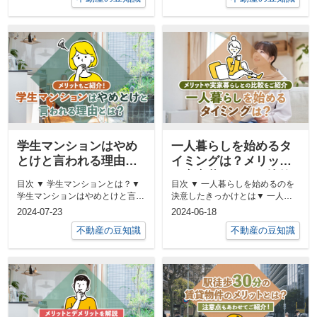
学生マンションはやめ
一人暮らしを始めるタ
とけと言われる理由と
イミングは？メリット
は？メリットもご紹
や実家暮らしとの比較
目次 ▼ 学生マンションとは？▼
目次 ▼ 一人暮らしを始めるのを
介！
をご紹介
学生マンションはやめとけと言わ
決意したきっかけとは▼ 一人暮
れる理由▼ 学生マンションに住
らしを始めるメリットとは▼ 一
2024-07-23
2024-06-18
む...
人暮...
不動産の豆知識
不動産の豆知識