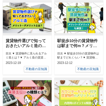
賃貸物件選びで知って
駅徒歩10分の賃貸物件
おきたいアルミ造のメ
は駅まで何m？メリッ
リット・デメリットと
ト・デメリットも解
目次 ▼ 賃貸物件に見られるアル
目次 ▼ 駅徒歩10分の賃貸物件は
は？
説！
ミ造とは？▼ アルミ造の賃貸物
駅までどれくらい？▼ 賃貸物件
件に住むメリット▼ アルミ造の
の表示で「駅徒歩10分」が目安
2023-12-19
2023-12-12
賃貸...
で...
不動産の豆知識
不動産の豆知識