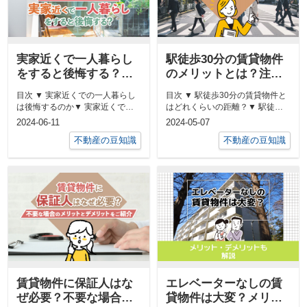
実家近くで一人暮らし
駅徒歩30分の賃貸物件
をすると後悔する？メ
のメリットとは？注意
リットとデメリットを
点もあわせてご紹介！
目次 ▼ 実家近くでの一人暮らし
目次 ▼ 駅徒歩30分の賃貸物件と
解説
は後悔するのか▼ 実家近くで一
はどれくらいの距離？▼ 駅徒歩
人暮らしをするメリット▼ 実家
30分の賃貸物件にもメリットは
2024-06-11
2024-05-07
近く...
あ...
不動産の豆知識
不動産の豆知識
賃貸物件に保証人はな
エレベーターなしの賃
ぜ必要？不要な場合の
貸物件は大変？メリッ