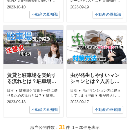
契約と定期借家契約の違い▼ 普
レージハウスとは▼ 賃貸物件の
も解説
通借家契約と定期借家契約のメリ
ガレージハウスのメリットとデメ
2023-10-10
2023-09-19
ット...
リッ...
不動産の豆知識
不動産の豆知識
賃貸と駐車場を契約す
虫が発生しやすいマン
る流れとは？駐車場の
ションとは？入居して
種類とは？駐車場の契
からの虫対策方法を解
目次 ▼ 駐車場と賃貸を一緒に借
目次 ▼ 虫がマンション内に侵入
約での注意点など解説
説
りるための流れとは？▼ 駐車場
してしまう理由▼ 虫が侵入しや
の種類とそれぞれの特徴は？▼
すいマンションとは？▼ 入居し
2023-09-18
2023-09-17
駐車...
てか...
不動産の豆知識
不動産の豆知識
31
該当公開件数：
件
1～20
件を表示