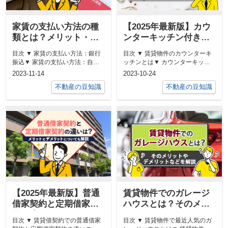
家賃の支払い方法の種
【2025年最新版】カウ
類とは？メリット・デ
ンターキッチン付き賃
メリットもご紹介！
貸物件のメリットと
目次 ▼ 家賃の支払い方法：銀行
目次 ▼ 賃貸物件のカウンターキ
は？ 内見時のポイント
振込▼ 家賃の支払い方法：自動
ッチンとは▼ カウンターキッチ
を解説
引き落とし▼ 家賃の支払い方
ン付き賃貸物件のメリット・デメ
2023-11-14
2023-10-24
法：ク...
リッ...
不動産の豆知識
不動産の豆知識
【2025年最新版】普通
賃貸物件でのガレージ
借家契約と定期借家契
ハウスとは？そのメリ
約の違いは？メリット
ットやデメリットなど
目次 ▼ 賃貸借契約での普通借家
目次 ▼ 賃貸物件で最近人気のガ
とデメリットについて
を解説