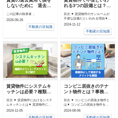
賃貸の退去費用で損を
賃貸物件で不便といわ
しないために 退去立
れる3つの設備とは？借
ち合いの注意ポイント
りるメリットも解説！
この記事の執筆者 ...
目次 ▼ 賃貸物件のサンルームが
など徹底解説
不便な設備だといわれる理由▼
2026-06-26
賃貸物件のロフトが不便な設備だ
2024-11-12
不動産の豆知識
とい...
不動産の豆知識
賃貸物件にシステムキ
コンビニ居抜きのテナ
ッチンは必要？種類や
ント物件とは？事務所
メリット・デメリット
にして使用するメリッ
目次 ▼ 賃貸物件におけるシステ
目次 ▼ コンビニの居抜き物件と
をご紹介
トも解説
ムキッチンとは▼ 賃貸物件にシ
は▼ コンビニの居抜き物件を別
ステムキッチンがあるメリット▼
業種のテナントとして利用するメ
2024-11-05
2024-08-06
賃...
リッ...
不動産の豆知識
不動産の豆知識