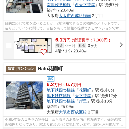
南海汐見橋線
「
西天下茶屋
」駅 徒歩7分
築7年 / 23.40㎡
大阪府
大阪市西成区
梅南
２丁目
目的に応じて駅を選べることが、2駅利用できるこの物件のメリットです。
造りとデザインに関して、自信をもって情報を提供できるマンションです。
駅から徒歩8分に立地する、魅力的な駅...
6.1
万
円
(管理費等：7,000円 )
0ヶ月
0ヶ月
敷金
礼金
4階 / 1K / 23.40㎡
Halu花園町
賃貸 | マンション
敷0
6.2
6.7
万円～
万円
地下鉄四つ橋線
「
花園町
」駅 徒歩8分
地下鉄堺筋線
「
天下茶屋
」駅 徒歩12分
地下鉄四つ橋線
「
岸里
」駅 徒歩13分
築2年 / 25.09㎡
大阪府
大阪市西成区
松
２丁目
令和5年築のコチラの物件は、落ち着きのある室内が魅力的です。好評の駅
近物件となっており、駅より徒歩8分に立地しています。2駅利用可能なアク