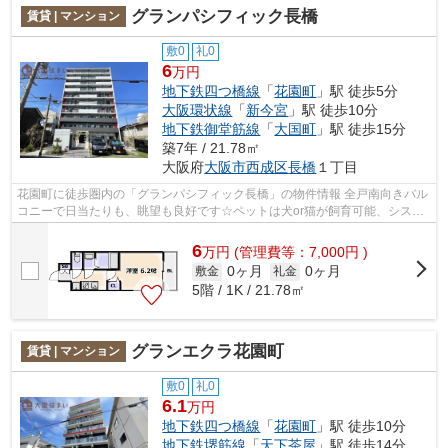
グランパシフィック長橋
賃貸 | マンション
敷0
礼0
6
万円
地下鉄四つ橋線
「
花園町
」駅 徒歩5分
大阪環状線
「
新今宮
」駅 徒歩10分
地下鉄御堂筋線
「
大国町
」駅 徒歩15分
築7年 / 21.78㎡
大阪府
大阪市西成区
長橋
１丁目
花園町に徒歩圏内の「グランパシフィック長橋」の物件情報 全戸南向きバル
コニーで日当たりも、眺望も良好です☆ペットは犬or猫が飼育可能、システ
ムキッチン、エアコン完備☆ 宅配ＢＯ...
6
万
円
(管理費等：7,000円 )
0ヶ月
0ヶ月
敷金
礼金
5階 / 1K / 21.78㎡
グランエクラ花園町
賃貸 | マンション
敷0
礼0
6.1
万円
地下鉄四つ橋線
「
花園町
」駅 徒歩10分
地下鉄堺筋線
「
天下茶屋
」駅 徒歩14分