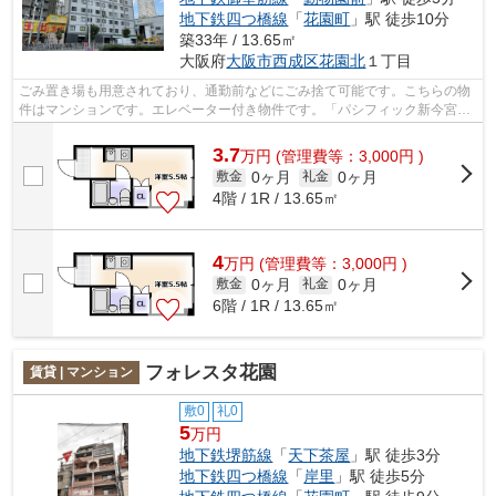
地下鉄四つ橋線
「
花園町
」駅 徒歩10分
築33年 / 13.65㎡
大阪府
大阪市西成区
花園北
１丁目
ごみ置き場も用意されており、通勤前などにごみ捨て可能です。こちらの物
件はマンションです。エレベーター付き物件です。「パシフィック新今宮」
の物件情報をお探しならお気軽にお問...
3.7
万
円
(管理費等：3,000円 )
0ヶ月
0ヶ月
敷金
礼金
4階 / 1R / 13.65㎡
4
万
円
(管理費等：3,000円 )
0ヶ月
0ヶ月
敷金
礼金
6階 / 1R / 13.65㎡
フォレスタ花園
賃貸 | マンション
敷0
礼0
5
万円
地下鉄堺筋線
「
天下茶屋
」駅 徒歩3分
地下鉄四つ橋線
「
岸里
」駅 徒歩5分