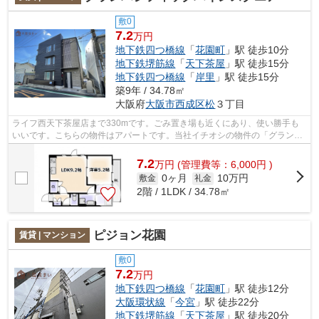
敷0
7.2
万円
地下鉄四つ橋線
「
花園町
」駅 徒歩10分
地下鉄堺筋線
「
天下茶屋
」駅 徒歩15分
地下鉄四つ橋線
「
岸里
」駅 徒歩15分
築9年 / 34.78㎡
大阪府
大阪市西成区
松
３丁目
ライフ西天下茶屋店まで330mです。ごみ置き場も近くにあり、使い勝手も
いいです。こちらの物件はアパートです。当社イチオシの物件の「グランパ
シフィックパインスクエア」。ぜひ一度...
7.2
万
円
(管理費等：6,000円 )
0ヶ月
10万円
敷金
礼金
2階 / 1LDK / 34.78㎡
ピジョン花園
賃貸 | マンション
敷0
7.2
万円
地下鉄四つ橋線
「
花園町
」駅 徒歩12分
大阪環状線
「
今宮
」駅 徒歩22分
地下鉄堺筋線
「
天下茶屋
」駅 徒歩20分