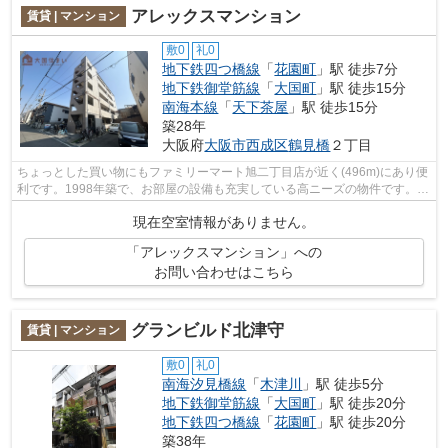
アレックスマンション
賃貸 | マンション
敷0
礼0
地下鉄四つ橋線
「
花園町
」駅 徒歩7分
地下鉄御堂筋線
「
大国町
」駅 徒歩15分
南海本線
「
天下茶屋
」駅 徒歩15分
築28年
大阪府
大阪市西成区
鶴見橋
２丁目
ちょっとした買い物にもファミリーマート旭二丁目店が近く(496m)にあり便
利です。1998年築で、お部屋の設備も充実している高ニーズの物件です。機
能性やデザインが特徴的なお部屋。自...
現在空室情報がありません。
「アレックスマンション」への
お問い合わせはこちら
グランビルド北津守
賃貸 | マンション
敷0
礼0
南海汐見橋線
「
木津川
」駅 徒歩5分
地下鉄御堂筋線
「
大国町
」駅 徒歩20分
地下鉄四つ橋線
「
花園町
」駅 徒歩20分
築38年