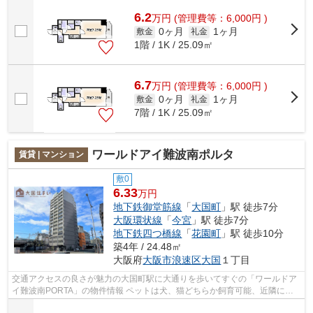
セスの良い物件です。共用部には敷地内...
6.2
万
円
(管理費等：6,000円 )
0ヶ月
1ヶ月
敷金
礼金
1階 / 1K / 25.09㎡
6.7
万
円
(管理費等：6,000円 )
0ヶ月
1ヶ月
敷金
礼金
7階 / 1K / 25.09㎡
ワールドアイ難波南ポルタ
賃貸 | マンション
敷0
6.33
万円
地下鉄御堂筋線
「
大国町
」駅 徒歩7分
大阪環状線
「
今宮
」駅 徒歩7分
地下鉄四つ橋線
「
花園町
」駅 徒歩10分
築4年 / 24.48㎡
大阪府
大阪市浪速区
大国
１丁目
交通アクセスの良さが魅力の大国町駅に大通りを歩いてすぐの「ワールドア
イ難波南PORTA」の物件情報 ペットは犬、猫どちらか飼育可能、近隣には
ペットショップや動物病院も多く、散歩...