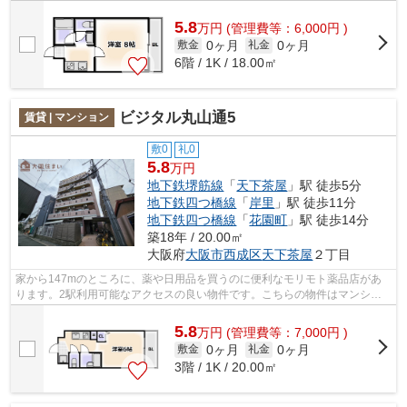
でお支払いいただけます。共用部にはエ...
5.8
万
円
(管理費等：6,000円 )
0ヶ月
0ヶ月
敷金
礼金
6階 / 1K / 18.00㎡
ビジタル丸山通5
賃貸 | マンション
敷0
礼0
5.8
万円
地下鉄堺筋線
「
天下茶屋
」駅 徒歩5分
地下鉄四つ橋線
「
岸里
」駅 徒歩11分
地下鉄四つ橋線
「
花園町
」駅 徒歩14分
築18年 / 20.00㎡
大阪府
大阪市西成区
天下茶屋
２丁目
家から147mのところに、薬や日用品を買うのに便利なモリモト薬品店があ
ります。2駅利用可能なアクセスの良い物件です。こちらの物件はマンショ
ンです。共用部にはエレベータ・敷地内ご...
5.8
万
円
(管理費等：7,000円 )
0ヶ月
0ヶ月
敷金
礼金
3階 / 1K / 20.00㎡