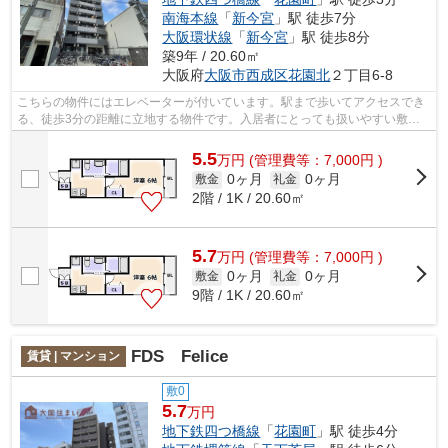
南海本線
「
新今宮
」駅 徒歩7分
大阪環状線
「
新今宮
」駅 徒歩8分
築9年 / 20.60㎡
大阪府
大阪市西成区
花園北
２丁目6-8
こちらの物件にはエレベーターが付いています。駅まで歩いてアクセスでき
る、徒歩3分の距離に立地する物件です。入居者にとっても扱いやすい敷地
内ごみ置き場がついています。気になる...
5.5
万
円
(管理費等：7,000円 )
0ヶ月
0ヶ月
敷金
礼金
2階 / 1K / 20.60㎡
5.7
万
円
(管理費等：7,000円 )
0ヶ月
0ヶ月
敷金
礼金
9階 / 1K / 20.60㎡
FDS Felice
賃貸 | マンション
敷0
5.7
万円
地下鉄四つ橋線
「
花園町
」駅 徒歩4分