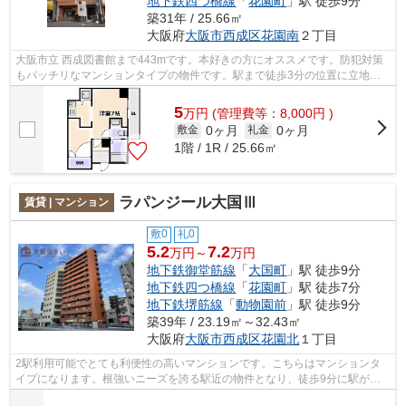
地下鉄四つ橋線
「
花園町
」駅 徒歩9分
築31年 / 25.66㎡
大阪府
大阪市西成区
花園南
２丁目
大阪市立 西成図書館まで443mです。本好きの方にオススメです。防犯対策
もバッチリなマンションタイプの物件です。駅まで徒歩3分の位置に立地す
る、アクセス良好な物件です。共用部に...
5
万
円
(管理費等：8,000円 )
0ヶ月
0ヶ月
敷金
礼金
1階 / 1R / 25.66㎡
ラパンジール大国Ⅲ
賃貸 | マンション
敷0
礼0
5.2
7.2
万円～
万円
地下鉄御堂筋線
「
大国町
」駅 徒歩9分
地下鉄四つ橋線
「
花園町
」駅 徒歩7分
地下鉄堺筋線
「
動物園前
」駅 徒歩9分
築39年 / 23.19㎡～32.43㎡
大阪府
大阪市西成区
花園北
１丁目
2駅利用可能でとても利便性の高いマンションです。こちらはマンションタ
イプになります。根強いニーズを誇る駅近の物件となり、徒歩9分に駅があ
ります。「ラパンジール大国Ⅲ」のここが...