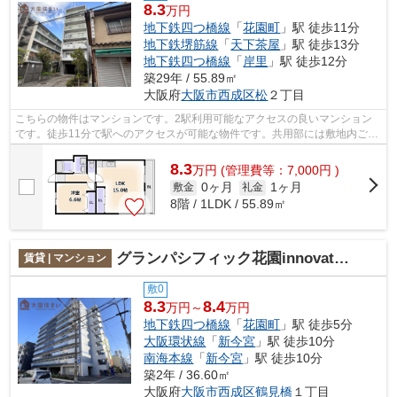
8.3
万円
地下鉄四つ橋線
「
花園町
」駅 徒歩11分
地下鉄堺筋線
「
天下茶屋
」駅 徒歩13分
地下鉄四つ橋線
「
岸里
」駅 徒歩12分
築29年 / 55.89㎡
大阪府
大阪市西成区
松
２丁目
こちらの物件はマンションです。2駅利用可能なアクセスの良いマンション
です。徒歩11分で駅へのアクセスが可能な物件です。共用部には敷地内ごみ
置き場・エレベータなどが揃っておりま...
8.3
万
円
(管理費等：7,000円 )
0ヶ月
1ヶ月
敷金
礼金
8階 / 1LDK / 55.89㎡
グランパシフィック花園innovation
賃貸 | マンション
敷0
8.3
8.4
万円～
万円
地下鉄四つ橋線
「
花園町
」駅 徒歩5分
大阪環状線
「
新今宮
」駅 徒歩10分
南海本線
「
新今宮
」駅 徒歩10分
築2年 / 36.60㎡
大阪府
大阪市西成区
鶴見橋
１丁目