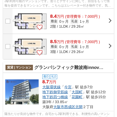
2駅利用可能のマンションです。造りとデザインに関して、自信をもって情
報を提供できるマンションです。こちらはエレベーター付き物件です。気に
なるイチオシ物件情報：「プレミアフェ...
8.4
万
円
(管理費等：7,000円 )
0ヶ月
1ヶ月
敷金
礼金
2階 / 1LDK / 29.26㎡
8.5
万
円
(管理費等：7,000円 )
0ヶ月
1ヶ月
敷金
礼金
3階 / 1LDK / 29.26㎡
グランパシフィック難波南innovation
賃貸 | マンション
敷0
礼0
8.7
万円
大阪環状線
「
今宮
」駅 徒歩7分
地下鉄御堂筋線
「
大国町
」駅 徒歩12分
地下鉄四つ橋線
「
花園町
」駅 徒歩15分
築3年 / 33.85㎡
大阪府
大阪市西成区
北開
２丁目
陽当たりが良好な物件です。自宅から2駅利用できる、利便性の高いマンシ