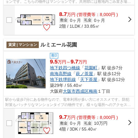
ョンです。こちらの物件はマンションです。共用部には敷地内ごみ置き場・
エレベータなど様々な設備やサービスが...
8.7
万
円
(管理費等：8,000円 )
0ヶ月
0ヶ月
敷金
礼金
2階 / 1LDK / 33.85㎡
ルミエール花園
賃貸 | マンション
敷0
9.5
9.7
万円～
万円
地下鉄四つ橋線
「
花園町
」駅 徒歩7分
南海高野線
「
萩ノ茶屋
」駅 徒歩12分
地下鉄堺筋線
「
天下茶屋
」駅 徒歩12分
築29年 / 55.40㎡
大阪府
大阪市西成区
梅南
１丁目
駅から徒歩7分にある物件なので、電車利用が多い方にオススメです。防犯
対策もバッチリなマンションタイプの物件です。様々な場所へのアクセスが
便利になる、2駅利用可能なマンション...
9.7
万
円
(管理費等：8,000円 )
0ヶ月
10万円
敷金
礼金
4階 / 3DK / 55.40㎡