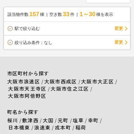
157
33
1～30
該当物件数
棟
空き数
件
棟を表示
駅で絞り込む
変更
変更
絞り込み条件：
なし
市区町村から探す
大阪市浪速区
/
大阪市西成区
/
大阪市大正区
/
大阪市天王寺区
/
大阪市住之江区
/
大阪市阿倍野区
町名から探す
桜川
/
敷津西
/
大国
/
元町
/
塩草
/
幸町
/
日本橋東
/
浪速東
/
戎本町
/
稲荷