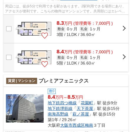
周辺には、徒歩5分で利用できる駅があります。2駅利用できる場所にあり、
アクセスが便利です。こちらの物件はマンションです。共用部にはエレベー
タ・敷地内ごみ置き場などが備わって...
8.3
万
円
(管理費等：7,000円 )
0ヶ月
1ヶ月
敷金
礼金
3階 / 1LDK / 36.60㎡
8.4
万
円
(管理費等：7,000円 )
0ヶ月
1ヶ月
敷金
礼金
5階 / 1LDK / 36.60㎡
プレミアフェニックス
賃貸 | マンション
敷0
8.4
8.5
万円～
万円
地下鉄四つ橋線
「
花園町
」駅 徒歩9分
地下鉄堺筋線
「
天下茶屋
」駅 徒歩15分
南海高野線
「
萩ノ茶屋
」駅 徒歩15分
築1年 / 29.26㎡
大阪府
大阪市西成区
梅南
３丁目