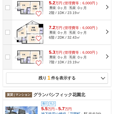
5.2
万
円
(管理費等：6,000円 )
0ヶ月
0ヶ月
敷金
礼金
2階 / 1DK / 23.19㎡
7.2
万
円
(管理費等：6,000円 )
0ヶ月
0ヶ月
敷金
礼金
6階 / 2DK / 32.43㎡
5.3
万
円
(管理費等：6,000円 )
0ヶ月
0ヶ月
敷金
礼金
7階 / 1DK / 23.19㎡
1
残り
件を表示する
グランパシフィック花園北
賃貸 | マンション
敷0
礼0
5.5
5.7
万円～
万円
地下鉄四つ橋線
「
花園町
」駅 徒歩3分