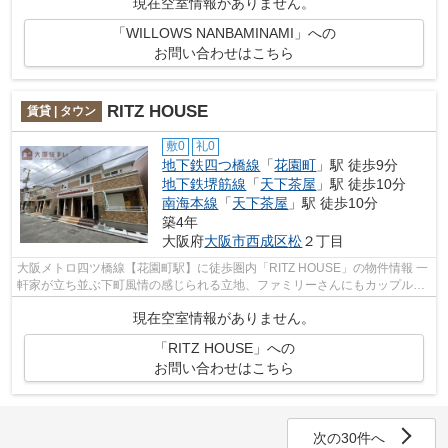
現在空室情報がありません。
「WILLOWS NANBAMINAMI」への
お問い合わせはこちら
RITZ HOUSE
賃貸 | タウン
敷0
礼0
地下鉄四つ橋線
「
花園町
」駅 徒歩9分
地下鉄堺筋線
「
天下茶屋
」駅 徒歩10分
南海本線
「
天下茶屋
」駅 徒歩10分
築4年
大阪府
大阪市西成区
松
２丁目
大阪メトロ四ツ橋線【花園町駅】に徒歩圏内「RITZ HOUSE」の物件情報 一
軒家が立ち並ぶ下町風情の感じられる立地、ファミリーさんにもカップルさ
んにもオススメの設備充実のお部屋です...
現在空室情報がありません。
「RITZ HOUSE」への
お問い合わせはこちら
次の30件へ