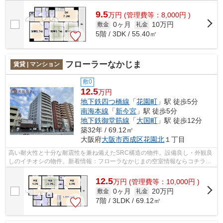
9.5
万
円
(管理費等：8,000円 )
0ヶ月
10万円
敷金
礼金
5階 / 3DK / 55.40㎡
フローラーなかじま
賃貸 | マンション
敷0
12.5
万円
地下鉄四つ橋線
「
花園町
」駅 徒歩5分
南海本線
「
新今宮
」駅 徒歩5分
地下鉄御堂筋線
「
大国町
」駅 徒歩12分
築32年 / 69.12㎡
大阪府
大阪市西成区
花園北
１丁目
高い耐火性と十分な耐震性を兼ね備えたSRC構造の物件。設備良し・外観良
しのイチオシの物件。新着情報：フローラなかじまの空室情報ならコチラ。
大阪市西成区での住まい探しはお任せく...
12.5
万
円
(管理費等：10,000円 )
0ヶ月
20万円
敷金
礼金
7階 / 3LDK / 69.12㎡