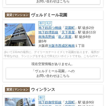
お問い合わせはこちら
ヴェルドミール花園
賃貸 | マンション
敷0
礼0
地下鉄四つ橋線
「
花園町
」駅 徒歩2分
地下鉄堺筋線
「
天下茶屋
」駅 徒歩11分
南海高野線
「
萩ノ茶屋
」駅 徒歩8分
築5年
大阪府
大阪市西成区
梅南
１丁目
歩いて131mの場所に、デイリーカナートイズミヤ花園があります。場所が
平坦なのは、ランニングをする上で抑えたいポイントですね。こちらのマン
ションからは2駅が近くにあり、移動範囲...
現在空室情報がありません。
「ヴェルドミール花園」への
お問い合わせはこちら
ウィンランス
賃貸 | マンション
敷0
地下鉄御堂筋線
「
大国町
」駅 徒歩9分