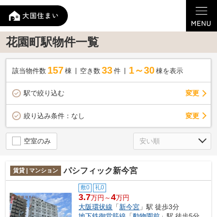
花園町駅物件一覧
157
33
1～30
該当物件数
棟
空き数
件
棟を表示
駅で絞り込む
変更
変更
絞り込み条件：
なし
空室のみ
パシフィック新今宮
賃貸 | マンション
敷0
礼0
3.7
4
万円～
万円
大阪環状線
「
新今宮
」駅 徒歩3分
地下鉄御堂筋線
「
動物園前
」駅 徒歩5分