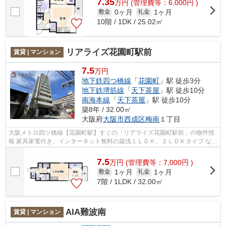
7.35
万
円
(管理費等：6,000円 )
0ヶ月
1ヶ月
敷金
礼金
10階 / 1DK / 25.02㎡
リアライズ花園町駅前
賃貸 | マンション
7.5
万円
地下鉄四つ橋線
「
花園町
」駅 徒歩3分
地下鉄堺筋線
「
天下茶屋
」駅 徒歩10分
南海本線
「
天下茶屋
」駅 徒歩10分
築8年 / 32.00㎡
大阪府
大阪市西成区
梅南
１丁目
大阪メトロ四ツ橋線【花園町駅】すぐの「リアライズ花園町駅前」の物件情
報 家具家電付き、インターネット無料の築浅１ＬＤＫ、２ＬＤＫタイプ なん
ばや天王寺にも自転車ですぐ、近隣...
7.5
万
円
(管理費等：7,000円 )
1ヶ月
1ヶ月
敷金
礼金
7階 / 1LDK / 32.00㎡
AIA難波南
賃貸 | マンション