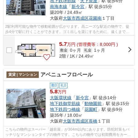
地下鉄堺筋線
「
天下茶屋
」駅 徒歩6分
南海本線
「
新今宮
」駅 徒歩15分
築20年 / 24.49㎡
大阪府
大阪市西成区
花園南
１丁目
2駅利用可能な物件で移動範囲が広がります。高ニーズな駅近の物件で、徒
歩4分で駅に行くことができます。ゴミ出しを楽にするために、遠くまで行
かずに済むゴミ置き場を共用部に付けて...
5.7
万
円
(管理費等：8,000円 )
0ヶ月
1ヶ月
敷金
礼金
2階 / 1K / 24.49㎡
アベニューフロベール
賃貸 | マンション
敷0
礼0
5.8
万円
大阪環状線
「
新今宮
」駅 徒歩14分
地下鉄御堂筋線
「
動物園前
」駅 徒歩15分
地下鉄四つ橋線
「
花園町
」駅 徒歩9分
築35年 / 18.00㎡
大阪府
大阪市西成区
長橋
１丁目
こちらの物件はスーパー「越前屋」が304m以内にあります。防犯対策もバ
ッチリなマンションタイプの物件です。こちらの物件では初期費用をカード