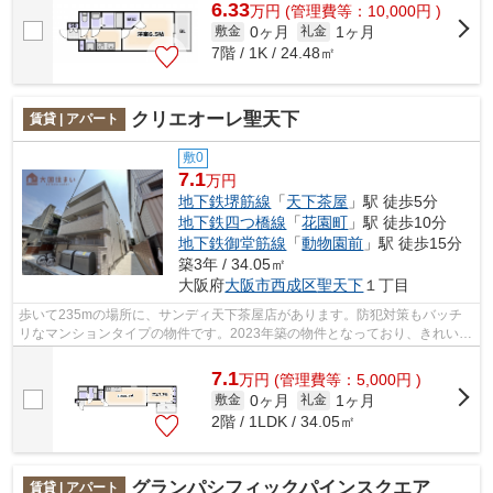
6.33
万
円
(管理費等：10,000円 )
0ヶ月
1ヶ月
敷金
礼金
7階 / 1K / 24.48㎡
クリエオーレ聖天下
賃貸 | アパート
敷0
7.1
万円
地下鉄堺筋線
「
天下茶屋
」駅 徒歩5分
地下鉄四つ橋線
「
花園町
」駅 徒歩10分
地下鉄御堂筋線
「
動物園前
」駅 徒歩15分
築3年 / 34.05㎡
大阪府
大阪市西成区
聖天下
１丁目
歩いて235mの場所に、サンディ天下茶屋店があります。防犯対策もバッチ
リなマンションタイプの物件です。2023年築の物件となっており、きれいな
室内が魅力となっています。クリエオー...
7.1
万
円
(管理費等：5,000円 )
0ヶ月
1ヶ月
敷金
礼金
2階 / 1LDK / 34.05㎡
グランパシフィックパインスクエア
賃貸 | アパート