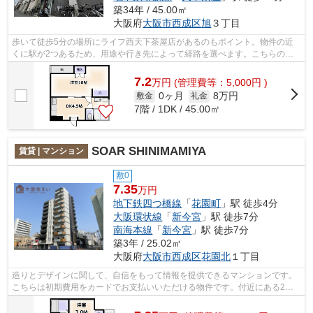
築34年 / 45.00㎡
大阪府
大阪市西成区
旭
３丁目
歩いて徒歩5分の場所にライフ西天下茶屋店があるのもポイント。物件の近
くに駅が2つあるため、用途や行き先によって経路を選べます。こちらの物
件はマンションです。共用部には敷地内...
7.2
万
円
(管理費等：5,000円 )
0ヶ月
8万円
敷金
礼金
7階 / 1DK / 45.00㎡
SOAR SHINIMAMIYA
賃貸 | マンション
敷0
7.35
万円
地下鉄四つ橋線
「
花園町
」駅 徒歩4分
大阪環状線
「
新今宮
」駅 徒歩7分
南海本線
「
新今宮
」駅 徒歩7分
築3年 / 25.02㎡
大阪府
大阪市西成区
花園北
１丁目
造りとデザインに関して、自信をもって情報を提供できるマンションです。
こちらは初期費用をカードでお支払いいただける物件です。付近にある2つ
の駅は、用途や行き先に応じて使い分け...