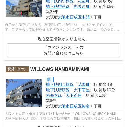
地下鉄四つ橋線
「
花園町
」駅 徒歩9分
地下鉄堺筋線
「
恵美須町
」駅 徒歩16分
築27年
大阪府
大阪市西成区
中開
１丁目
自宅から2駅利用できる、利便性の高い物件です。造りとデザインに関し
て、自信をもって情報を提供できるマンションです。高いニーズのある、駅
徒歩9分の物件です。ウィンランスの詳し...
現在空室情報がありません。
「ウィンランス」への
お問い合わせはこちら
WILLOWS NANBAMINAMI
賃貸 | タウン
敷0
地下鉄四つ橋線
「
花園町
」駅 徒歩3分
地下鉄堺筋線
「
天下茶屋
」駅 徒歩10分
南海本線
「
天下茶屋
」駅 徒歩10分
築6年
大阪府
大阪市西成区
梅南
１丁目
大阪メトロ四ツ橋線【花園町駅】徒歩3分の「WILLOWS NANBAMINAMI」
の物件情報 なんばや天王寺にも自転車圏内、梅田にも乗り換えなしの便利さ
の花園町エリア♪ システムキッチン、浴室乾...