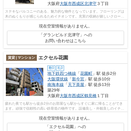
大阪府
大阪市西成区
北津守
３丁目
ステキなバルコニーのある、魅力的な物件となっています。フローリングは
木のぬくもりが感じられるためイチオシです。充実の収納が嬉しいクローゼ
ット付き物件となっております。設備...
現在空室情報がありません。
「グランビルド北津守」への
お問い合わせはこちら
エクセル花園
賃貸 | マンション
敷0
礼0
地下鉄四つ橋線
「
花園町
」駅 徒歩2分
大阪環状線
「
新今宮
」駅 徒歩10分
南海本線
「
天下茶屋
」駅 徒歩13分
築29年
大阪府
大阪市西成区
鶴見橋
１丁目
疲れた夜でも駅から徒歩2分のお部屋なら駅からすぐに家に帰ることができ
ます。頑強で信頼性の高い鉄骨造の物件です。設備良し・外観良しのイチオ
シの物件。ぜひ一度見ていただきたい、...
現在空室情報がありません。
「エクセル花園」への