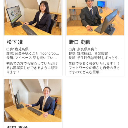
松下 凜
野口 史範
出身:
鹿児島県
出身:
奈良県奈良市
趣味:
音楽を聴くこと moondropや
趣味:
野球観戦、音楽鑑賞
長所:
窓際ぼ...
マイペース 話を聞いていな
長所:
学生時代は野球をずっとやっ
い感じで意外に...
ていたのことも...
初めての方でも安心していただけ
笑顔で明るく接客いたします！！
るお部屋探しができるように頑張
フットワークの軽さも自分の良さ
ります！
ですのでどんな些細...