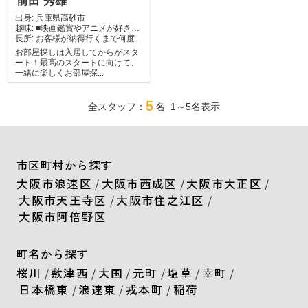
前田 秀雄
出身:
兵庫県高砂市
趣味:
■映画鑑賞やアニメが好き
長所:
で、暇があればN...
お客様が納得行くまで何度で
もご案内させて...
お部屋探しは入居してからがスタ
ート！最高のスタートに向けて、
一緒に楽しくお部屋探...
5
全スタッフ：
名 1～5名表示
市区町村から探す
大阪市浪速区
/
大阪市西成区
/
大阪市大正区
/
大阪市天王寺区
/
大阪市住之江区
/
大阪市阿倍野区
町名から探す
桜川
/
敷津西
/
大国
/
元町
/
塩草
/
幸町
/
日本橋東
/
浪速東
/
戎本町
/
稲荷