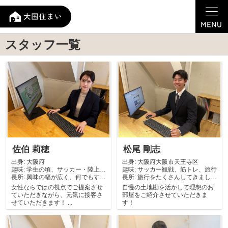
スタッフ一覧
佐伯 莉穂
松尾 剛志
出身:
大阪府
出身:
大阪府大阪市天王寺区
趣味:
学生の頃、サッカー・陸上競
趣味:
サッカー観戦、筋トレ、旅行
長所:
技をしていたた...
興味の幅が広く、何でもすぐ
長所:
旅行をたくさんしてきました
に始めて楽しめ...
ので大阪に限ら...
女性ならではの視点でご提案させ
自慢の土地勘を活かして理想のお
ていただきながら、元気に接客さ
部屋をご紹介させていただきま
せていただきます！ ...
す！