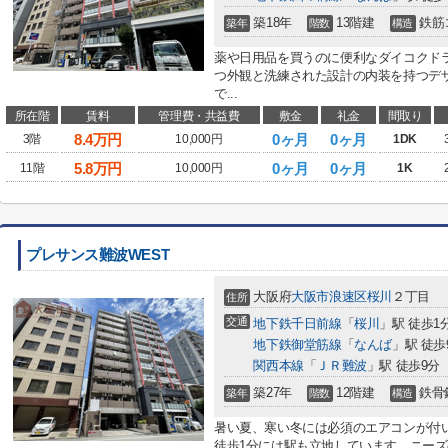
築18年
13階建
鉄筋
築年
階数
構造
薬や日用品を買うのに便利なダイコクドラ
つ外観と洗練された設計の内装を持つデ
で...
所在階
賃料
管理費・共益費
敷金
礼金
間取り
8.4
万円
0ヶ月
0ヶ月
3階
10,000円
1DK
5.8
万円
0ヶ月
0ヶ月
11階
10,000円
1K
プレサンス難波WEST
大阪府
大阪市浪速区
桜川
２丁目
住所
交通
地下鉄千日前線
「
桜川
」駅 徒歩1
地下鉄御堂筋線
「
なんば
」駅 徒歩
関西本線
「
ＪＲ難波
」駅 徒歩9分
築27年
12階建
鉄骨
築年
階数
構造
暑い夏、寒い冬には必須のエアコンが付
徒歩1分には駅も立地しています。ニー