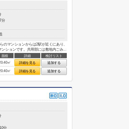
分
7分
造
らのマンションからは2駅が近くにあり、
ンションです。共用部には敷地内ごみ...
面積
詳細
検討リスト
20.40㎡
詳細を見る
追加する
20.40㎡
詳細を見る
追加する
分
10分