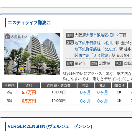
エスティライフ難波西
大阪府
大阪市浪速区
桜川
２丁目
住所
交通
地下鉄千日前線
「
桜川
」駅 徒歩1
地下鉄御堂筋線
「
なんば
」駅 徒歩
関西本線
「
ＪＲ難波
」駅 徒歩9分
築24年
13階建
鉄筋
築年
階数
構造
徒歩1分で駅にアクセス可能な、魅力的な
勤しやすいです。造りとデザインに関して
所在階
賃料
管理費・共益費
敷金
礼金
間取り
5.7
万円
0ヶ月
0ヶ月
2階
10,000円
1K
6.5
万円
0ヶ月
0ヶ月
5階
10,000円
1K
VERGER ZENSHIN (ヴェルジュ ゼンシン)