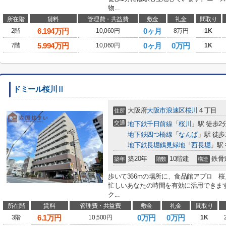
物...
所在階
賃料
管理費・共益費
敷金
礼金
間取り
6.194
万円
0ヶ月
2階
10,060円
8万円
1K
5.994
万円
0ヶ月
0万円
7階
10,060円
1K
ドミール桜川Ⅱ
大阪府
大阪市浪速区
桜川
４丁目
住所
交通
地下鉄千日前線
「
桜川
」駅 徒歩2
地下鉄四つ橋線
「
なんば
」駅 徒歩
地下鉄長堀鶴見緑地
「
西長堀
」駅 
築20年
10階建
鉄骨
築年
階数
構造
歩いて366mの場所に、食品館アプロ 
忙しいあなたの時間を有効に活用できま
ク...
所在階
賃料
管理費・共益費
敷金
礼金
間取り
6.1
万円
0万円
0万円
3階
10,500円
1K