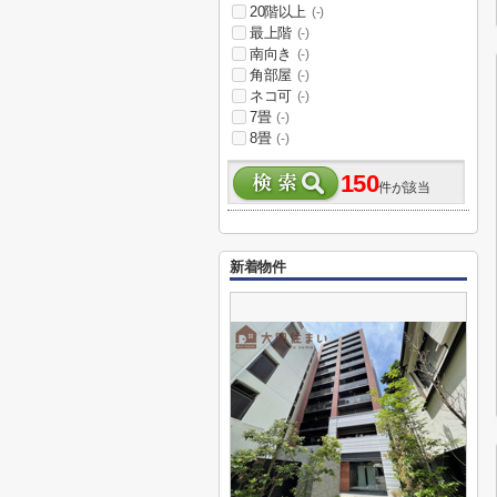
20階以上
(-)
最上階
(-)
南向き
(-)
角部屋
(-)
ネコ可
(-)
7畳
(-)
8畳
(-)
150
件が該当
新着物件