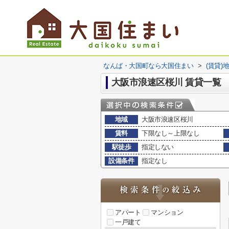
なんば・大国町なら大国住まい
>
(賃貸)
大阪市浪速区桜川 賃貸一覧
地域
大阪市浪速区桜川
賃料
下限なし～上限なし
駅徒歩
指定しない
設備条件
指定なし
アパート
マンション
一戸建て