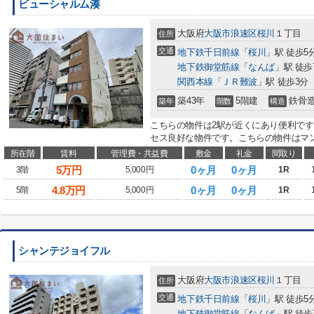
ビューシャルム湊
大阪府
大阪市浪速区
桜川
１丁目
住所
交通
地下鉄千日前線
「
桜川
」駅 徒歩5
地下鉄御堂筋線
「
なんば
」駅 徒歩
関西本線
「
ＪＲ難波
」駅 徒歩3分
築43年
5階建
鉄骨
築年
階数
構造
こちらの物件は2駅が近くにあり便利です
セス良好な物件です。こちらの物件はマン
所在階
賃料
管理費・共益費
敷金
礼金
間取り
5
万円
0ヶ月
0ヶ月
3階
5,000円
1R
4.8
万円
0ヶ月
0ヶ月
5階
5,000円
1R
シャンテジョイフル
大阪府
大阪市浪速区
桜川
１丁目
住所
交通
地下鉄千日前線
「
桜川
」駅 徒歩5
地下鉄御堂筋線
「
なんば
」駅 徒歩