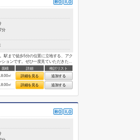
分
7分
造
。駅まで徒歩5分の位置に立地する、アク
ションです。ぜひ一度見ていただきた...
面積
詳細
検討リスト
18.00㎡
詳細を見る
追加する
18.00㎡
詳細を見る
追加する
分
7分