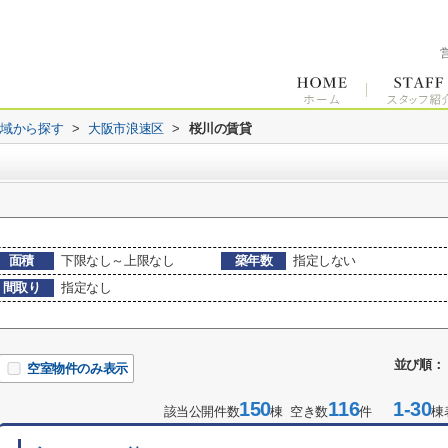
地域から探す
>
大阪市浪速区
>
桜川の賃貸
面積
下限なし～上限なし
築年数
指定しない
間取り
指定なし
並び順：
空室物件のみ表示
150
116
1-30
該当公開件数
棟 空き数
件
棟