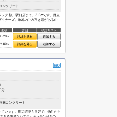
コンクリート
ッグ 桜川駅前店まで、216mです。目立
ザイナーズ。敷地内ごみ置き場があるの
面積
詳細
検討リスト
35.20㎡
詳細を見る
追加する
24.80㎡
詳細を見る
追加する
分
9分
鉄筋コンクリート
いています。周辺環境も良好で、物件から
ズのある快適なシステムキッチン付きの