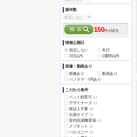
築年数
150
件が該当
情報公開日
指定しない
本日
3日以内
1週間以内
画像・動画あり
画像あり
動画あり
パノラマ・VRあり
こだわり条件
ペット飼育可
(-)
デザイナーズ
(-)
保証人不要
(-)
分譲タイプ
(-)
室内洗濯機置場
(-)
メゾネット
(-)
バルコニー
(-)