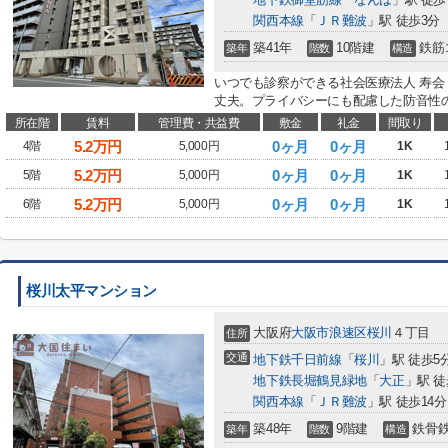
関西本線
「
ＪＲ難波
」駅 徒歩3分
築41年
10階建
鉄筋
築年
階数
構造
いつでも診察ができる社会医療法人 寿会 
丈夫。プライバシーにも配慮した防音性の
所在階
賃料
管理費・共益費
敷金
礼金
間取り
5.2
万円
0ヶ月
0ヶ月
4階
5,000円
1K
5.2
万円
0ヶ月
0ヶ月
5階
5,000円
1K
5.2
万円
0ヶ月
0ヶ月
6階
5,000円
1K
桜川太平マンション
大阪府
大阪市浪速区
桜川
４丁目
住所
交通
地下鉄千日前線
「
桜川
」駅 徒歩5
地下鉄長堀鶴見緑地
「
大正
」駅 徒
関西本線
「
ＪＲ難波
」駅 徒歩14分
築48年
9階建
鉄骨
築年
階数
構造