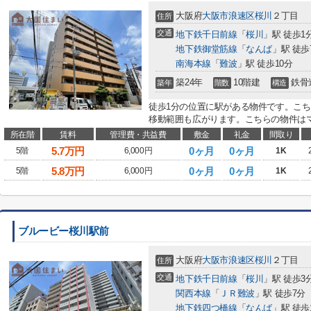
大阪府
大阪市浪速区
桜川
２丁目
住所
交通
地下鉄千日前線
「
桜川
」駅 徒歩1
地下鉄御堂筋線
「
なんば
」駅 徒歩
南海本線
「
難波
」駅 徒歩10分
築24年
10階建
鉄骨
築年
階数
構造
徒歩1分の位置に駅がある物件です。こち
移動範囲も広がります。こちらの物件はマ
所在階
賃料
管理費・共益費
敷金
礼金
間取り
5.7
万円
0ヶ月
0ヶ月
5階
6,000円
1K
5.8
万円
0ヶ月
0ヶ月
5階
6,000円
1K
ブルービー桜川駅前
大阪府
大阪市浪速区
桜川
２丁目
住所
交通
地下鉄千日前線
「
桜川
」駅 徒歩3
関西本線
「
ＪＲ難波
」駅 徒歩7分
地下鉄四つ橋線
「
なんば
」駅 徒歩