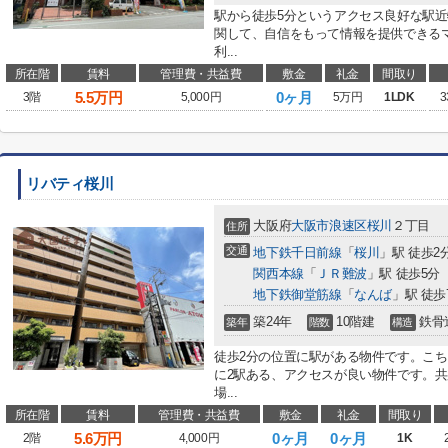
駅から徒歩5分というアクセス良好な駅
関して、自信をもって情報を提供できる
利...
所在階
賃料
管理費・共益費
敷金
礼金
間取り
5.5
万円
0ヶ月
3階
5,000円
5万円
1LDK
3
リバティ桜川
大阪府
大阪市浪速区
桜川
２丁目
住所
交通
地下鉄千日前線
「
桜川
」駅 徒歩2
関西本線
「
ＪＲ難波
」駅 徒歩5分
地下鉄御堂筋線
「
なんば
」駅 徒歩
築24年
10階建
鉄骨
築年
階数
構造
徒歩2分の位置に駅がある物件です。こ
に2駅ある、アクセスが良い物件です。
場...
所在階
賃料
管理費・共益費
敷金
礼金
間取り
5.6
万円
0ヶ月
0ヶ月
2階
4,000円
1K