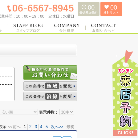
00
00
営業時間：
10：00～19：00
定休日：
水曜日
表示件数：
表示
<<前へ
1
2
3
4
5
次へ>>
最初