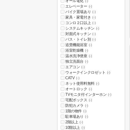
オール電化
(-)
エレベーター
(-)
バイク置場あり
(-)
家具・家電付き
(-)
コンロ２口以上
(-)
システムキッチン
(-)
対面式キッチン
(-)
バス・トイレ別
(-)
追焚機能浴室
(-)
浴室乾燥機
(-)
温水洗浄便座
(-)
独立洗面台
(-)
エアコン
(-)
ウォークインクロゼット
(-)
CATV
(-)
ネット使用料無料
(-)
オートロック
(-)
TVモニタ付インターホン
(-)
宅配ボックス
(-)
防犯カメラ
(-)
1階の物件
(-)
駐車場あり
(-)
2階以上
(-)
10階以上
(-)