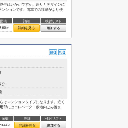
近物件はいかがですか。造りとデザインに
マンションです。電車での移動がより便
面積
詳細
検討リスト
3.60㎡
詳細を見る
追加する
分
7分
造
ちらはマンションタイプになります。近く
共用部にはエレベータ・敷地内ごみ置き
面積
詳細
検討リスト
20.44㎡
詳細を見る
追加する