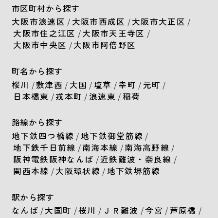
市区町村から探す
大阪市浪速区
/
大阪市西成区
/
大阪市大正区
/
大阪市住之江区
/
大阪市天王寺区
/
大阪市中央区
/
大阪市阿倍野区
町名から探す
桜川
/
敷津西
/
大国
/
塩草
/
幸町
/
元町
/
日本橋東
/
戎本町
/
浪速東
/
稲荷
路線から探す
地下鉄四つ橋線
/
地下鉄御堂筋線
/
地下鉄千日前線
/
南海本線
/
南海高野線
/
阪神電鉄阪神なんば
/
近鉄難波・奈良線
/
関西本線
/
大阪環状線
/
地下鉄堺筋線
駅から探す
なんば
/
大国町
/
桜川
/
ＪＲ難波
/
今宮
/
芦原橋
/