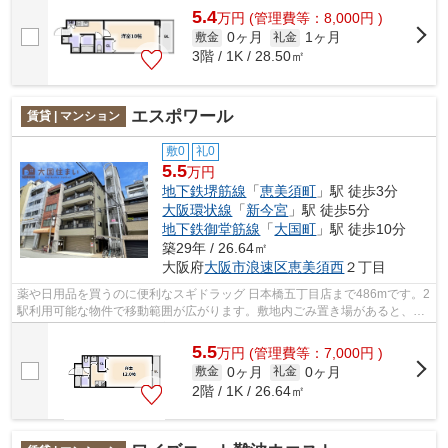
5.4
万
円
(管理費等：8,000円 )
0ヶ月
1ヶ月
敷金
礼金
3階 / 1K / 28.50㎡
エスポワール
賃貸 | マンション
敷0
礼0
5.5
万円
地下鉄堺筋線
「
恵美須町
」駅 徒歩3分
大阪環状線
「
新今宮
」駅 徒歩5分
地下鉄御堂筋線
「
大国町
」駅 徒歩10分
築29年 / 26.64㎡
大阪府
大阪市浪速区
恵美須西
２丁目
薬や日用品を買うのに便利なスギドラッグ 日本橋五丁目店まで486mです。2
駅利用可能な物件で移動範囲が広がります。敷地内ごみ置き場があると、ゴ
ミ捨てが楽になります。新着情報：エ...
5.5
万
円
(管理費等：7,000円 )
0ヶ月
0ヶ月
敷金
礼金
2階 / 1K / 26.64㎡