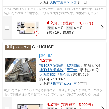
大阪府
大阪市浪速区
下寺
３丁目
こちらの物件からセブンイレブン大阪日本橋5丁目店まで488mです。駅まで
徒歩5分の位置に立地する、アクセス良好な物件です。防犯対策もバッチリ
なマンションタイプの物件です。共用部...
4.2
万
円
(管理費等：8,000円 )
0ヶ月
0ヶ月
敷金
礼金
9階 / 1R / 19.89㎡
G・HOUSE
賃貸 | マンション
敷0
礼0
4.2
万円
地下鉄御堂筋線
「
動物園前
」駅 徒歩5分
地下鉄御堂筋線
「
天王寺
」駅 徒歩10分
大阪環状線
「
新今宮
」駅 徒歩5分
築30年 / 18.00㎡
大阪府
大阪市西成区
山王
２丁目
徒歩5分で駅にアクセスできる物件です。造りとデザインに関して、自信を
もって情報を提供できるマンションです。近くに駅が2つあるため、用途や
行き先に応じて駅を選べる物件です。こ...
4.2
万
円
(管理費等：5,000円 )