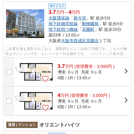
敷0
礼0
3.7
4
万円～
万円
大阪環状線
「
新今宮
」駅 徒歩3分
地下鉄御堂筋線
「
動物園前
」駅 徒歩5分
地下鉄四つ橋線
「
花園町
」駅 徒歩10分
築33年 / 13.65㎡
大阪府
大阪市西成区
花園北
１丁目
ごみ置き場も用意されており、通勤前などにごみ捨て可能です。こちらの物
件はマンションです。エレベーター付き物件です。「パシフィック新今宮」
の物件情報をお探しならお気軽にお問...
3.7
万
円
(管理費等：3,000円 )
0ヶ月
0ヶ月
敷金
礼金
4階 / 1R / 13.65㎡
4
万
円
(管理費等：3,000円 )
0ヶ月
0ヶ月
敷金
礼金
6階 / 1R / 13.65㎡
オリエントハイツ
賃貸 | マンション