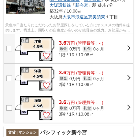
大阪環状線
「
新今宮
」駅 徒歩7分
築32年 / 10.08㎡
大阪府
大阪市浪速区
恵美須東
１丁目
景色や日当たりにこだわったお部屋探しをしている方にオススメの物件を提
供します。構造上、間取りの自由度が高いのが鉄骨造の魅力。お部屋から徒
歩3分の場所に駅があれば、遅刻する心...
3.6
万
円
(管理費等：- )
0万円
0ヶ月
敷金
礼金
1階 / 1R / 10.08㎡
3.6
万
円
(管理費等：- )
0万円
0ヶ月
敷金
礼金
2階 / 1R / 10.08㎡
3.6
万
円
(管理費等：- )
0万円
0ヶ月
敷金
礼金
3階 / 1R / 10.08㎡
パシフィック新今宮
賃貸 | マンション