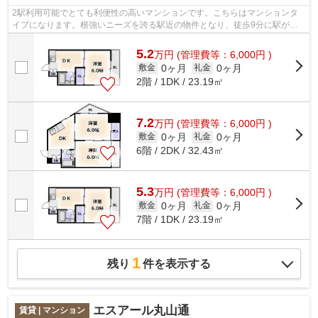
2駅利用可能でとても利便性の高いマンションです。こちらはマンションタ
イプになります。根強いニーズを誇る駅近の物件となり、徒歩9分に駅があ
ります。「ラパンジール大国Ⅲ」のここが...
5.2
万
円
(管理費等：6,000円 )
0ヶ月
0ヶ月
敷金
礼金
2階 / 1DK / 23.19㎡
7.2
万
円
(管理費等：6,000円 )
0ヶ月
0ヶ月
敷金
礼金
6階 / 2DK / 32.43㎡
5.3
万
円
(管理費等：6,000円 )
0ヶ月
0ヶ月
敷金
礼金
7階 / 1DK / 23.19㎡
1
残り
件を表示する
エスアール丸山通
賃貸 | マンション