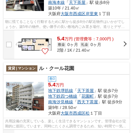
南海本線
「
天下茶屋
」駅 徒歩8分
築10年 / 21.40㎡
大阪府
大阪市西成区
岸里東
１丁目
朝に慌てることなく行動するために駅から徒歩8分の駅近物件はいかがでし
ょうか。築5年の物件。使い勝手の良い敷地内ごみ置き場付。造りとデザイ
ンに関して、自信をもって情報を提供で...
5.4
万
円
(管理費等：7,000円 )
0ヶ月
0ヶ月
敷金
礼金
2階 / 1K / 21.40㎡
ル・クール花園
賃貸 | マンション
敷0
5.4
万円
地下鉄堺筋線
「
天下茶屋
」駅 徒歩7分
地下鉄四つ橋線
「
花園町
」駅 徒歩7分
南海汐見橋線
「
西天下茶屋
」駅 徒歩9分
築9年 / 28.50㎡
大阪府
大阪市西成区
松
１丁目
共用設備の充実している、楽しく生活できるマンションです。管理会社が定
期的に巡回しています。同時にたくさん調理できるため、短い時間で一気に
料理できる2口コンロを備えております...