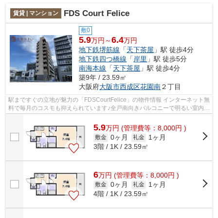
FDS Court Felice
賃貸 | マンション
敷0
5.9
6.4
万円～
万円
地下鉄堺筋線
「
天下茶屋
」駅 徒歩4分
地下鉄四つ橋線
「
岸里
」駅 徒歩5分
南海本線
「
天下茶屋
」駅 徒歩4分
築9年 / 23.59㎡
大阪府
大阪市西成区
花園南
２丁目
駅まですぐの立地が魅力の「FDSCourtFelice」の物件情報 インターネット無
料で毎月のコスモも抑えられています♪全戸南向きバルコニーで明るい室内、
ペット飼育可能で、それにともなう...
5.9
万
円
(管理費等：8,000円 )
0ヶ月
1ヶ月
敷金
礼金
3階 / 1K / 23.59㎡
6
万
円
(管理費等：8,000円 )
0ヶ月
1ヶ月
敷金
礼金
4階 / 1K / 23.59㎡