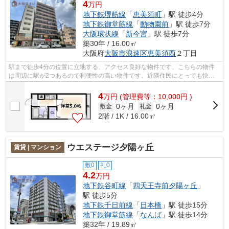
4
万円
地下鉄堺筋線
「
恵美須町
」駅 徒歩4分
地下鉄御堂筋線
「
動物園前
」駅 徒歩7分
大阪環状線
「
新今宮
」駅 徒歩7分
築30年 / 16.00㎡
大阪府
大阪市浪速区
恵美須西
２丁目
駅まで徒歩4分の位置に立地する、アクセス良好な物件です。こちらの物件
は周辺に駅が2つあるので利便性の高い物件です。近隣住民にとっても快適
になる敷地内ごみ置き場付きです。気に...
4
万
円
(管理費等：10,000円 )
0ヶ月
0ヶ月
敷金
礼金
2階 / 1K / 16.00㎡
ウエステージ夕陽ヶ丘
賃貸 | マンション
敷0
礼0
4.2
万円
地下鉄谷町線
「
四天王寺前夕陽ヶ丘
」
駅 徒歩5分
地下鉄千日前線
「
日本橋
」駅 徒歩15分
地下鉄御堂筋線
「
なんば
」駅 徒歩14分
築32年 / 19.89㎡