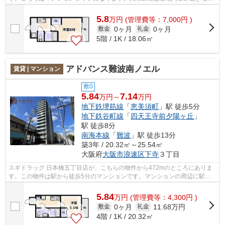
エレベータなどが揃っております。エル...
5.8
万
円
(管理費等：7,000円 )
0ヶ月
0ヶ月
敷金
礼金
5階 / 1K / 18.06㎡
アドバンス難波南ノエル
賃貸 | マンション
敷0
5.84
7.14
万円～
万円
地下鉄堺筋線
「
恵美須町
」駅 徒歩5分
地下鉄谷町線
「
四天王寺前夕陽ヶ丘
」
駅 徒歩8分
南海本線
「
難波
」駅 徒歩13分
築3年 / 20.32㎡～25.54㎡
大阪府
大阪市浪速区
下寺
３丁目
スギドラッグ 日本橋五丁目店が、こちらの物件から472mのところにありま
す。この物件は駅から徒歩5分のマンションです。マンションの周辺に駅が2
つあり、よく電車を利用する方にピッタ...
5.84
万
円
(管理費等：4,300円 )
0ヶ月
11.68万円
敷金
礼金
4階 / 1K / 20.32㎡