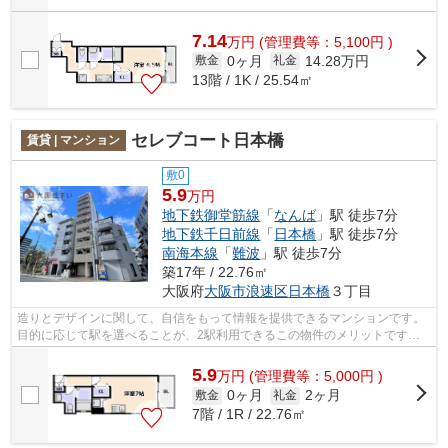
7.14
万
円
(管理費等：5,100円 )
0ヶ月
14.28万円
敷金
礼金
13階 / 1K / 25.54㎡
セレブコート日本橋
賃貸 | マンション
敷0
5.9
万円
地下鉄御堂筋線
「
なんば
」駅 徒歩7分
地下鉄千日前線
「
日本橋
」駅 徒歩7分
南海本線
「
難波
」駅 徒歩7分
築17年 / 22.76㎡
大阪府
大阪市浪速区
日本橋
３丁目
造りとデザインに関して、自信をもって情報を提供できるマンションです。
目的に応じて駅を選べることが、2駅利用できるこの物件のメリットです。
駅徒歩7分に駅が立地する物件なので、...
5.9
万
円
(管理費等：5,000円 )
0ヶ月
2ヶ月
敷金
礼金
7階 / 1R / 22.76㎡