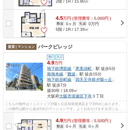
2階 / 1R / 15.80㎡
4.5
万
円
(管理費等：5,000円 )
0ヶ月
0万円
敷金
礼金
5階 / 1R / 17.39㎡
パークビレッジ
賃貸 | マンション
敷0
礼0
4.9
万円
地下鉄堺筋線
「
恵美須町
」駅 徒歩5分
南海本線
「
難波
」駅 徒歩15分
地下鉄谷町線
「
四天王寺前夕陽ヶ丘
」
駅 徒歩7分
築30年 / 18.09㎡
大阪府
大阪市浪速区
下寺
３丁目
こちらの物件はミニストップ夕陽ヶ丘店加賀徳酒店まで395mにあります。
この物件は駅から徒歩5分のマンションです。よくお出かけをする方にも便
利な、2駅利用可能なマンションです。共...
4.9
万
円
(管理費等：5,500円 )
0ヶ月
0ヶ月
敷金
礼金