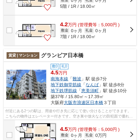
0ヶ月
0ヶ月
敷金
礼金
5階 / 1R / 18.00㎡
4.2
万
円
(管理費等：5,000円 )
0ヶ月
0ヶ月
敷金
礼金
7階 / 1R / 18.00㎡
グランピア日本橋
賃貸 | マンション
敷0
礼0
4.5
万円
南海本線
「
難波
」駅 徒歩7分
地下鉄御堂筋線
「
なんば
」駅 徒歩8分
地下鉄堺筋線
「
恵美須町
」駅 徒歩10分
築37年 / 15.80㎡～17.39㎡
大阪府
大阪市浪速区
日本橋
３丁目
付近にある2つの駅は、用途や行き先に応じて使い分けることができます。
こちらの物件はエレベーター付きです。空き巣や放火などの防犯面で優れて
いるマンションタイプの物件です。「グ...
4.5
万
円
(管理費等：5,000円 )
0ヶ月
0万円
敷金
礼金