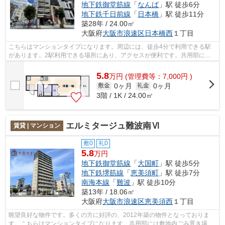
地下鉄御堂筋線
「
なんば
」駅 徒歩6分
地下鉄千日前線
「
日本橋
」駅 徒歩11分
築28年 / 24.00㎡
大阪府
大阪市浪速区
日本橋西
１丁目
こちらはマンションタイプになります。周辺には、徒歩4分で利用できる駅
があります。2駅利用できる場所にあり、アクセスが便利です。共用部には
エレベータ・敷地内ごみ置き場などが揃...
5.8
万
円
(管理費等：7,000円 )
0ヶ月
0ヶ月
敷金
礼金
3階 / 1K / 24.00㎡
エルミタージュ難波南Ⅵ
賃貸 | マンション
敷0
礼0
5.8
万円
地下鉄御堂筋線
「
大国町
」駅 徒歩5分
地下鉄堺筋線
「
恵美須町
」駅 徒歩7分
南海本線
「
難波
」駅 徒歩10分
築13年 / 18.06㎡
大阪府
大阪市浪速区
恵美須西
１丁目
眺望良好な物件です。多くの方に好評の、2012年築の物件となっておりま
す。こちらはマンションタイプになります。共用部には敷地内ごみ置き場・