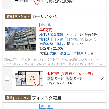
5階 / 1K / 18.09㎡
カーサアシベ
賃貸 | マンション
敷0
礼0
4.9
万円
地下鉄御堂筋線
「
なんば
」駅 徒歩9分
地下鉄千日前線
「
日本橋
」駅 徒歩8分
南海本線
「
難波
」駅 徒歩7分
築29年 / 21.00㎡
大阪府
大阪市浪速区
日本橋東
１丁目
目的に応じて駅を選べることが、2駅利用できるこの物件のメリットです。
こちらはマンションタイプになります。利便性の高い徒歩9分の物件です。
共用部にはエレベータ・敷地内ごみ置き...
4.9
万
円
(管理費等：8,000円 )
0ヶ月
0ヶ月
敷金
礼金
2階 / 1K / 21.00㎡
フォレスタ花園
賃貸 | マンション
敷0
礼0