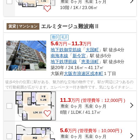
0ヶ月
1ヶ月
敷金
礼金
10階 / 1K / 23.06㎡
エルミタージュ難波南Ⅱ
賃貸 | マンション
敷0
礼0
5.6
11.3
万円～
万円
地下鉄御堂筋線
「
大国町
」駅 徒歩4分
南海本線
「
新今宮
」駅 徒歩5分
地下鉄堺筋線
「
恵美須町
」駅 徒歩8分
築20年 / 24.16㎡～41.17㎡
大阪府
大阪市浪速区
戎本町
１丁目
徒歩4分の位置に駅がある、魅力的な立地の物件です。駅が周辺に2つあるの
で行動範囲が広がります。エレベーター付き物件です。気になるイチオシ物
件情報：「エルミタージュ難波南Ⅱ」。...
11.3
万
円
(管理費等：12,000円 )
0ヶ月
0ヶ月
敷金
礼金
8階 / 1LDK / 41.17㎡
5.6
万
円
(管理費等：10,000円 )
0ヶ月
0ヶ月
敷金
礼金