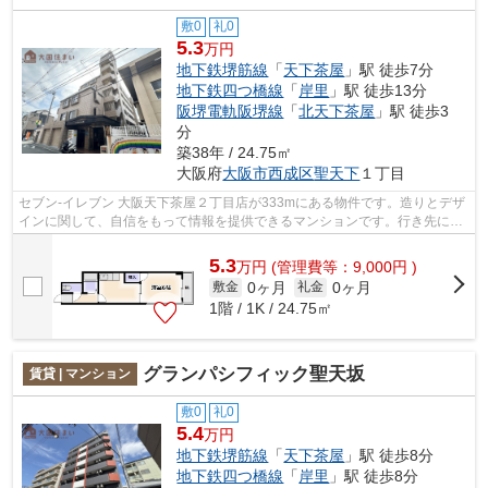
敷0
礼0
5.3
万円
地下鉄堺筋線
「
天下茶屋
」駅 徒歩7分
地下鉄四つ橋線
「
岸里
」駅 徒歩13分
阪堺電軌阪堺線
「
北天下茶屋
」駅 徒歩3
分
築38年 / 24.75㎡
大阪府
大阪市西成区
聖天下
１丁目
セブン‐イレブン 大阪天下茶屋２丁目店が333mにある物件です。造りとデザ
インに関して、自信をもって情報を提供できるマンションです。行き先に応
じて駅を選べる2駅利用可能なマンショ...
5.3
万
円
(管理費等：9,000円 )
0ヶ月
0ヶ月
敷金
礼金
1階 / 1K / 24.75㎡
グランパシフィック聖天坂
賃貸 | マンション
敷0
礼0
5.4
万円
地下鉄堺筋線
「
天下茶屋
」駅 徒歩8分
地下鉄四つ橋線
「
岸里
」駅 徒歩8分