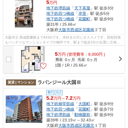
5
万円
地下鉄堺筋線
「
天下茶屋
」駅 徒歩3分
地下鉄四つ橋線
「
岸里
」駅 徒歩5分
地下鉄四つ橋線
「
花園町
」駅 徒歩9分
築31年 / 25.66㎡
大阪府
大阪市西成区
花園南
２丁目
大阪市立 西成図書館まで443mです。本好きの方にオススメです。防犯対策
もバッチリなマンションタイプの物件です。駅まで徒歩3分の位置に立地す
る、アクセス良好な物件です。共用部に...
5
万
円
(管理費等：8,000円 )
0ヶ月
0ヶ月
敷金
礼金
1階 / 1R / 25.66㎡
ラパンジール大国Ⅲ
賃貸 | マンション
敷0
礼0
5.2
7.2
万円～
万円
地下鉄御堂筋線
「
大国町
」駅 徒歩9分
地下鉄四つ橋線
「
花園町
」駅 徒歩7分
地下鉄堺筋線
「
動物園前
」駅 徒歩9分
築39年 / 23.19㎡～32.43㎡
大阪府
大阪市西成区
花園北
１丁目