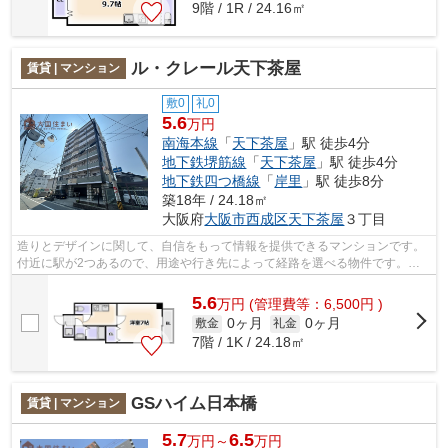
9階 / 1R / 24.16㎡
ル・クレール天下茶屋
賃貸 | マンション
敷0
礼0
5.6
万円
南海本線
「
天下茶屋
」駅 徒歩4分
地下鉄堺筋線
「
天下茶屋
」駅 徒歩4分
地下鉄四つ橋線
「
岸里
」駅 徒歩8分
築18年 / 24.18㎡
大阪府
大阪市西成区
天下茶屋
３丁目
造りとデザインに関して、自信をもって情報を提供できるマンションです。
付近に駅が2つあるので、用途や行き先によって経路を選べる物件です。徒
歩4分の位置に駅がある物件です。共用...
5.6
万
円
(管理費等：6,500円 )
0ヶ月
0ヶ月
敷金
礼金
7階 / 1K / 24.18㎡
GSハイム日本橋
賃貸 | マンション
5.7
6.5
万円～
万円