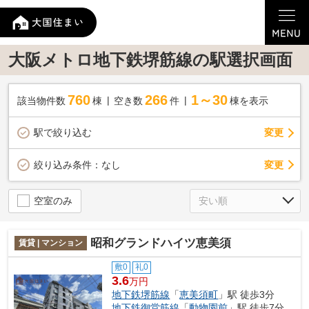
大阪メトロ地下鉄堺筋線の駅選択画面
760
266
1～30
該当物件数
棟
空き数
件
棟を表示
駅で絞り込む
変更
変更
絞り込み条件：
なし
空室のみ
昭和グランドハイツ恵美須
賃貸 | マンション
敷0
礼0
3.6
万円
地下鉄堺筋線
「
恵美須町
」駅 徒歩3分
地下鉄御堂筋線
「
動物園前
」駅 徒歩7分