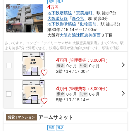
敷0
礼0
4
万円
地下鉄堺筋線
「
恵美須町
」駅 徒歩7分
大阪環状線
「
新今宮
」駅 徒歩3分
地下鉄御堂筋線
「
動物園前
」駅 徒歩3分
築33年 / 15.14㎡～17.00㎡
大阪府
大阪市浪速区
恵美須西
３丁目
歩いてすぐ。コンビニ「デイリーヤマザキ 大阪恵美須東店」まで206m。駅
より徒歩7分で帰宅できる、快適な環境が魅力的な物件です。頑強で信頼性
の高い鉄骨造の物件です。機能性やデザ...
4
万
円
(管理費等：3,000円 )
0ヶ月
0ヶ月
敷金
礼金
2階 / 1R / 17.00㎡
4
万
円
(管理費等：3,000円 )
0ヶ月
0ヶ月
敷金
礼金
5階 / 1R / 15.14㎡
アームサミット
賃貸 | マンション
敷0
礼0