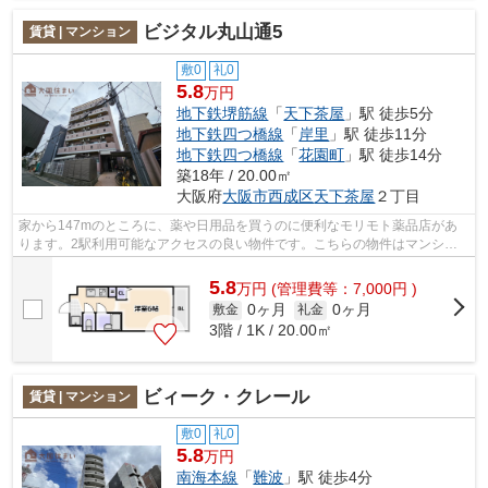
ビジタル丸山通5
賃貸 | マンション
敷0
礼0
5.8
万円
地下鉄堺筋線
「
天下茶屋
」駅 徒歩5分
地下鉄四つ橋線
「
岸里
」駅 徒歩11分
地下鉄四つ橋線
「
花園町
」駅 徒歩14分
築18年 / 20.00㎡
大阪府
大阪市西成区
天下茶屋
２丁目
家から147mのところに、薬や日用品を買うのに便利なモリモト薬品店があ
ります。2駅利用可能なアクセスの良い物件です。こちらの物件はマンショ
ンです。共用部にはエレベータ・敷地内ご...
5.8
万
円
(管理費等：7,000円 )
0ヶ月
0ヶ月
敷金
礼金
3階 / 1K / 20.00㎡
ビィーク・クレール
賃貸 | マンション
敷0
礼0
5.8
万円
南海本線
「
難波
」駅 徒歩4分