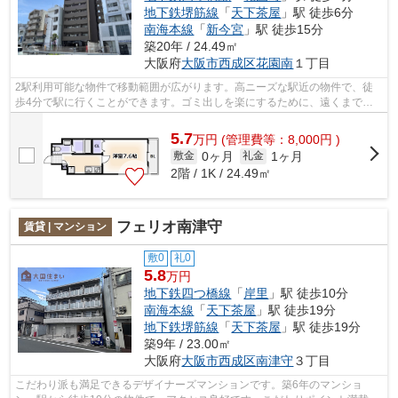
地下鉄堺筋線
「
天下茶屋
」駅 徒歩6分
南海本線
「
新今宮
」駅 徒歩15分
築20年 / 24.49㎡
大阪府
大阪市西成区
花園南
１丁目
2駅利用可能な物件で移動範囲が広がります。高ニーズな駅近の物件で、徒
歩4分で駅に行くことができます。ゴミ出しを楽にするために、遠くまで行
かずに済むゴミ置き場を共用部に付けて...
5.7
万
円
(管理費等：8,000円 )
0ヶ月
1ヶ月
敷金
礼金
2階 / 1K / 24.49㎡
フェリオ南津守
賃貸 | マンション
敷0
礼0
5.8
万円
地下鉄四つ橋線
「
岸里
」駅 徒歩10分
南海本線
「
天下茶屋
」駅 徒歩19分
地下鉄堺筋線
「
天下茶屋
」駅 徒歩19分
築9年 / 23.00㎡
大阪府
大阪市西成区
南津守
３丁目
こだわり派も満足できるデザイナーズマンションです。築6年のマンショ