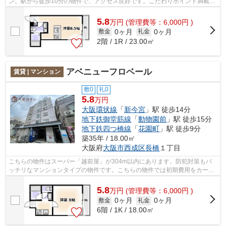
ン。駅から徒歩10分の物件で、アクセス良好です。こだわりポイント満載の
フェリオ南津守。地下鉄四つ橋線岸里周辺...
5.8
万
円
(管理費等：6,000円 )
0ヶ月
0ヶ月
敷金
礼金
2階 / 1R / 23.00㎡
アベニューフロベール
賃貸 | マンション
敷0
礼0
5.8
万円
大阪環状線
「
新今宮
」駅 徒歩14分
地下鉄御堂筋線
「
動物園前
」駅 徒歩15分
地下鉄四つ橋線
「
花園町
」駅 徒歩9分
築35年 / 18.00㎡
大阪府
大阪市西成区
長橋
１丁目
こちらの物件はスーパー「越前屋」が304m以内にあります。防犯対策もバ
ッチリなマンションタイプの物件です。こちらの物件では初期費用をカード
でお支払いいただけます。共用部にはエ...
5.8
万
円
(管理費等：6,000円 )
0ヶ月
0ヶ月
敷金
礼金
6階 / 1K / 18.00㎡