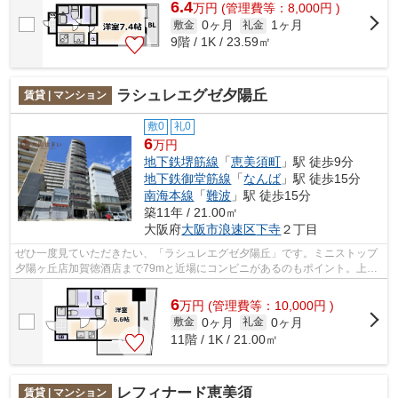
6.4
万
円
(管理費等：8,000円 )
0ヶ月
1ヶ月
敷金
礼金
9階 / 1K / 23.59㎡
ラシュレエグゼ夕陽丘
賃貸 | マンション
敷0
礼0
6
万円
地下鉄堺筋線
「
恵美須町
」駅 徒歩9分
地下鉄御堂筋線
「
なんば
」駅 徒歩15分
南海本線
「
難波
」駅 徒歩15分
築11年 / 21.00㎡
大阪府
大阪市浪速区
下寺
２丁目
ぜひ一度見ていただきたい、「ラシュレエグゼ夕陽丘」です。ミニストップ
夕陽ヶ丘店加賀徳酒店まで79mと近場にコンビニがあるのもポイント。上層
階には欠かせないエレベータ付きの物件...
6
万
円
(管理費等：10,000円 )
0ヶ月
0ヶ月
敷金
礼金
11階 / 1K / 21.00㎡
レフィナード恵美須
賃貸 | マンション