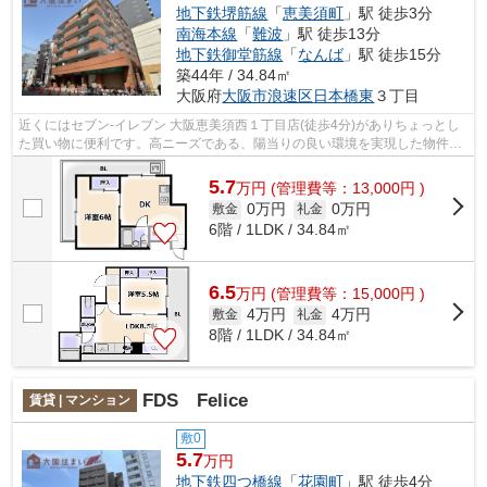
地下鉄堺筋線
「
恵美須町
」駅 徒歩3分
南海本線
「
難波
」駅 徒歩13分
地下鉄御堂筋線
「
なんば
」駅 徒歩15分
築44年 / 34.84㎡
大阪府
大阪市浪速区
日本橋東
３丁目
近くにはセブン‐イレブン 大阪恵美須西１丁目店(徒歩4分)がありちょっとし
た買い物に便利です。高ニーズである、陽当りの良い環境を実現した物件と
なっています。駅まで歩いてアクセス...
5.7
万
円
(管理費等：13,000円 )
0万円
0万円
敷金
礼金
6階 / 1LDK / 34.84㎡
6.5
万
円
(管理費等：15,000円 )
4万円
4万円
敷金
礼金
8階 / 1LDK / 34.84㎡
FDS Felice
賃貸 | マンション
敷0
5.7
万円
地下鉄四つ橋線
「
花園町
」駅 徒歩4分