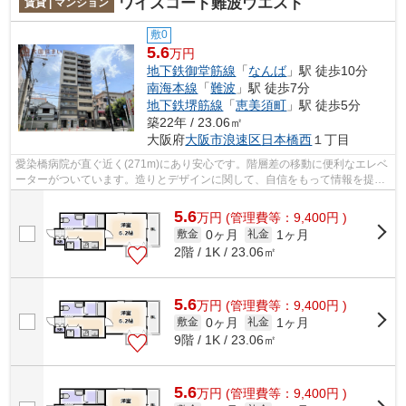
ワイズコート難波ウエスト
賃貸 | マンション
敷0
5.6
万円
地下鉄御堂筋線
「
なんば
」駅 徒歩10分
南海本線
「
難波
」駅 徒歩7分
地下鉄堺筋線
「
恵美須町
」駅 徒歩5分
築22年 / 23.06㎡
大阪府
大阪市浪速区
日本橋西
１丁目
愛染橋病院が直ぐ近く(271m)にあり安心です。階層差の移動に便利なエレベ
ーターがついています。造りとデザインに関して、自信をもって情報を提供
できるマンションです。駅から徒歩10...
5.6
万
円
(管理費等：9,400円 )
0ヶ月
1ヶ月
敷金
礼金
2階 / 1K / 23.06㎡
5.6
万
円
(管理費等：9,400円 )
0ヶ月
1ヶ月
敷金
礼金
9階 / 1K / 23.06㎡
5.6
万
円
(管理費等：9,400円 )