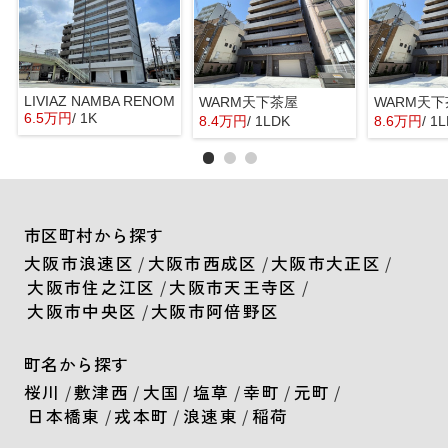
LIVIAZ NAMBA RENOM
WARM天下茶屋
WARM天
6.5万円
/ 1K
8.4万円
/ 1LDK
8.6万円
/ 1
市区町村から探す
大阪市浪速区
/
大阪市西成区
/
大阪市大正区
/
大阪市住之江区
/
大阪市天王寺区
/
大阪市中央区
/
大阪市阿倍野区
町名から探す
桜川
/
敷津西
/
大国
/
塩草
/
幸町
/
元町
/
日本橋東
/
戎本町
/
浪速東
/
稲荷