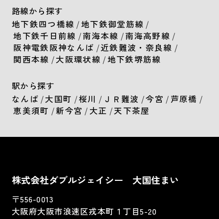
路線から探す
地下鉄四つ橋線
/
地下鉄御堂筋線
/
地下鉄千日前線
/
南海本線
/
南海高野線
/
阪神電鉄阪神なんば
/
近鉄難波・奈良線
/
関西本線
/
大阪環状線
/
地下鉄堺筋線
駅から探す
なんば
/
大国町
/
桜川
/
ＪＲ難波
/
今宮
/
芦原橋
/
恵美須町
/
新今宮
/
大正
/
天下茶屋
株式会社ダブルジェイシー 大国住まい
〒556-0013
大阪府大阪市浪速区戎本町１丁目5-20