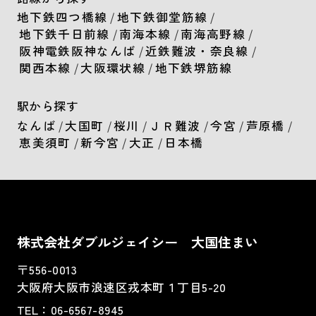
地下鉄四つ橋線
/
地下鉄御堂筋線
/
地下鉄千日前線
/
南海本線
/
南海高野線
/
阪神電鉄阪神なんば
/
近鉄難波・奈良線
/
関西本線
/
大阪環状線
/
地下鉄堺筋線
駅から探す
なんば
/
大国町
/
桜川
/
ＪＲ難波
/
今宮
/
芦原橋
/
恵美須町
/
新今宮
/
大正
/
日本橋
株式会社ダブルジェイシー 大国住まい
〒556-0013
大阪府大阪市浪速区戎本町１丁目5-20
TEL：
06-6567-8945