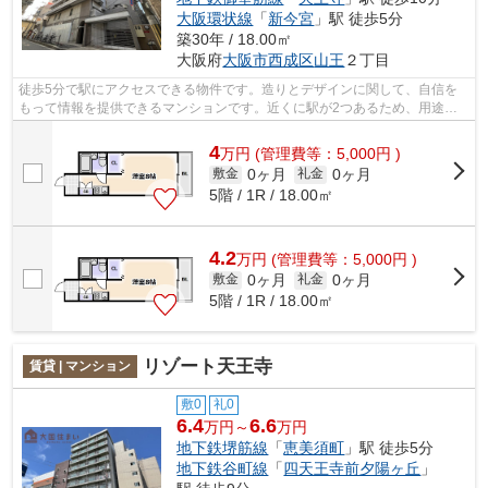
大阪環状線
「
新今宮
」駅 徒歩5分
築30年 / 18.00㎡
大阪府
大阪市西成区
山王
２丁目
徒歩5分で駅にアクセスできる物件です。造りとデザインに関して、自信を
もって情報を提供できるマンションです。近くに駅が2つあるため、用途や
行き先に応じて駅を選べる物件です。こ...
4
万
円
(管理費等：5,000円 )
0ヶ月
0ヶ月
敷金
礼金
5階 / 1R / 18.00㎡
4.2
万
円
(管理費等：5,000円 )
0ヶ月
0ヶ月
敷金
礼金
5階 / 1R / 18.00㎡
リゾート天王寺
賃貸 | マンション
敷0
礼0
6.4
6.6
万円～
万円
地下鉄堺筋線
「
恵美須町
」駅 徒歩5分
地下鉄谷町線
「
四天王寺前夕陽ヶ丘
」