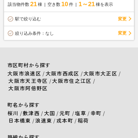
21
10
1～21
該当物件数
棟
空き数
件
棟を表示
駅で絞り込む
変更
変更
絞り込み条件：
なし
市区町村から探す
大阪市浪速区
/
大阪市西成区
/
大阪市大正区
/
大阪市天王寺区
/
大阪市住之江区
/
大阪市阿倍野区
町名から探す
桜川
/
敷津西
/
大国
/
元町
/
塩草
/
幸町
/
日本橋東
/
浪速東
/
戎本町
/
稲荷
路線から探す