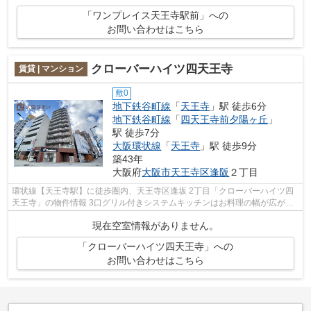
「ワンプレイス天王寺駅前」への
お問い合わせはこちら
クローバーハイツ四天王寺
賃貸 | マンション
敷0
地下鉄谷町線
「
天王寺
」駅 徒歩6分
地下鉄谷町線
「
四天王寺前夕陽ヶ丘
」
駅 徒歩7分
大阪環状線
「
天王寺
」駅 徒歩9分
築43年
大阪府
大阪市天王寺区
逢阪
２丁目
環状線【天王寺駅】に徒歩圏内、天王寺区逢坂 2丁目「クローバーハイツ四
天王寺」の物件情報 3口グリル付きシステムキッチンはお料理の幅が広がり
ます♪ 天王寺はもちろん難波にも行き...
現在空室情報がありません。
「クローバーハイツ四天王寺」への
お問い合わせはこちら