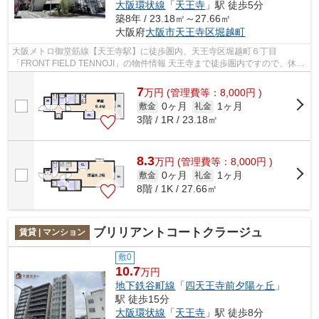
大阪環状線
「
天王寺
」駅 徒歩5分
築8年 / 23.18㎡～27.66㎡
大阪府
大阪市天王寺区
堀越町
大阪メトロ御堂筋線【天王寺駅】に徒歩圏内、天王寺区堀越町６丁目
「FRONT FIELD TENNOJI」の物件情報 天王寺まで徒歩圏内ですので、休日
にはショッピングや映画を楽しめる好立地♪ ペ...
7
万
円
(管理費等：8,000円 )
0ヶ月
1ヶ月
敷金
礼金
3階 / 1R / 23.18㎡
8.3
万
円
(管理費等：8,000円 )
0ヶ月
1ヶ月
敷金
礼金
8階 / 1K / 27.66㎡
ブリリアントコートクラージュ
賃貸 | マンション
敷0
10.7
万円
地下鉄谷町線
「
四天王寺前夕陽ヶ丘
」
駅 徒歩15分
大阪環状線
「
天王寺
」駅 徒歩8分