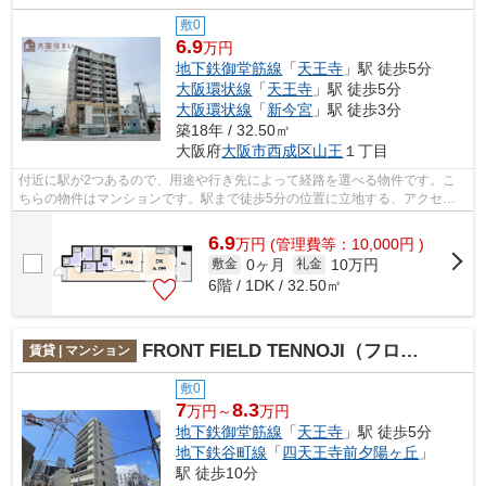
敷0
6.9
万円
地下鉄御堂筋線
「
天王寺
」駅 徒歩5分
大阪環状線
「
天王寺
」駅 徒歩5分
大阪環状線
「
新今宮
」駅 徒歩3分
築18年 / 32.50㎡
大阪府
大阪市西成区
山王
１丁目
付近に駅が2つあるので、用途や行き先によって経路を選べる物件です。こ
ちらの物件はマンションです。駅まで徒歩5分の位置に立地する、アクセス
良好な物件です。多くの方からご好評頂...
6.9
万
円
(管理費等：10,000円 )
0ヶ月
10万円
敷金
礼金
6階 / 1DK / 32.50㎡
FRONT FIELD TENNOJI（フロントフィールドテンノウジ）
賃貸 | マンション
敷0
7
8.3
万円～
万円
地下鉄御堂筋線
「
天王寺
」駅 徒歩5分
地下鉄谷町線
「
四天王寺前夕陽ヶ丘
」
駅 徒歩10分