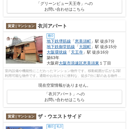
「グリーンビュー天王寺」への
お問い合わせはこちら
衣川アパート
賃貸 | マンション
敷0
地下鉄堺筋線
「
恵美須町
」駅 徒歩7分
地下鉄御堂筋線
「
大国町
」駅 徒歩15分
大阪環状線
「
天王寺
」駅 徒歩16分
築63年
大阪府
大阪市浪速区
恵美須東
１丁目
室内設備や機能性にこだわったマンション物件です。移動範囲が広がる2駅
利用可能な物件です。通勤やお出かけに便利な、徒歩7分に駅のある物件で
す。新着情報：衣川アパートの空室情報...
現在空室情報がありません。
「衣川アパート」への
お問い合わせはこちら
ザ・ウエストサイド
賃貸 | マンション
敷0
礼0