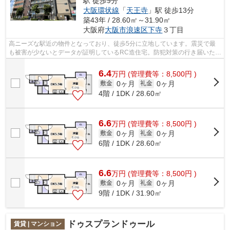
駅 徒歩9分
大阪環状線
「
天王寺
」駅 徒歩13分
築43年 / 28.60㎡～31.90㎡
大阪府
大阪市浪速区
下寺
３丁目
高ニーズな駅近の物件となっており、徒歩5分に立地しています。震災で最
も被害が少ないとデータが証明しているRC造住宅。防犯対策の行き届いた造
りがポイント。「リゾート天王寺」のこ...
6.4
万
円
(管理費等：8,500円 )
0ヶ月
0ヶ月
敷金
礼金
4階 / 1DK / 28.60㎡
6.6
万
円
(管理費等：8,500円 )
0ヶ月
0ヶ月
敷金
礼金
6階 / 1DK / 28.60㎡
6.6
万
円
(管理費等：8,500円 )
0ヶ月
0ヶ月
敷金
礼金
9階 / 1DK / 31.90㎡
ドゥスプランドゥール
賃貸 | マンション