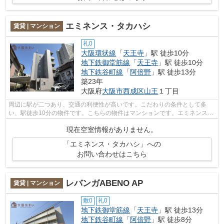
エミネンス・タカハシ
賃貸 | マンション
礼0
大阪環状線
「
天王寺
」駅 徒歩10分
地下鉄御堂筋線
「
天王寺
」駅 徒歩10分
地下鉄谷町線
「
阿倍野
」駅 徒歩13分
築23年
大阪府
大阪市西成区
山王
１丁目
周辺に駅が二つあり、交通の利便性が高いです。こだわりの条件として多
い、駅徒歩10分の物件です。こちらの物件はマンションです。エミネンスタ
カハシの詳しい情報。より多くの不動産...
現在空室情報がありません。
「エミネンス・タカハシ」への
お問い合わせはこちら
レバンガABENO AP
賃貸 | マンション
敷0
礼0
地下鉄御堂筋線
「
天王寺
」駅 徒歩13分
地下鉄谷町線
「
阿倍野
」駅 徒歩8分