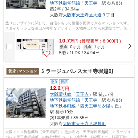
地下鉄御堂筋線
「
天王寺
」駅 徒歩8分
築2年 / 34.94㎡
大阪府
大阪市天王寺区
大道
３丁目
造りとデザインに関して、自信をもって情報を提供できるマンションです。
スタイリッシュな演出が可能なデザイナーズ物件はとてもお洒落です。落ち
着きのある空間が広がっている、2024...
10.7
万
円
(管理費等：8,000円 )
0ヶ月
1ヶ月
敷金
礼金
5階 / 1LDK / 34.94㎡
ミラージュパレス天王寺堀越町
賃貸 | マンション
敷0
新築
12.2
万円
大阪環状線
「
天王寺
」駅 徒歩7分
地下鉄御堂筋線
「
天王寺
」駅 徒歩8分
地下鉄谷町線
「
四天王寺前夕陽ヶ丘
」
駅 徒歩10分
築1年未満 / 35.55㎡
大阪府
大阪市天王寺区
堀越町
大阪メトロ御堂筋線【天王寺駅】に徒歩圏内、天王寺区堀越町「ミラージュ
パレス天王寺堀越町」の物件情報 ペット（小型犬・猫2匹まで）飼育可能な