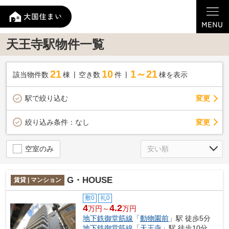
天王寺駅物件一覧
21
10
1～21
該当物件数
棟
空き数
件
棟を表示
駅で絞り込む
変更
変更
絞り込み条件：
なし
空室のみ
G・HOUSE
賃貸 | マンション
敷0
礼0
4
4.2
万円～
万円
地下鉄御堂筋線
「
動物園前
」駅 徒歩5分
地下鉄御堂筋線
「
天王寺
」駅 徒歩10分