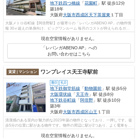
地下鉄四つ橋線
「
花園町
」駅 徒歩12分
築18年
大阪府
大阪市西成区
天下茶屋東
１丁目
大阪メトロ谷町線【阿倍野駅】が最寄りの「レバンガABENO AP」の物件情
報 30㎡超えの単身向け、ビッグワンルーム 毎月のコストが抑えられるガス
代いらずのオール電化、敷金返金０円で...
現在空室情報がありません。
「レバンガABENO AP」への
お問い合わせはこちら
ワンプレイス天王寺駅前
賃貸 | マンション
敷0
礼0
地下鉄御堂筋線
「
動物園前
」駅 徒歩5分
大阪環状線
「
天王寺
」駅 徒歩8分
地下鉄谷町線
「
阿倍野
」駅 徒歩10分
築3年
大阪府
大阪市西成区
山王
１丁目
清潔感のある室内が魅力的な2023年築の物件となっており、一押しです。徒
歩5分の位置に駅がある物件です。物件の周辺に駅が2つあり、よく電車を利
用する方にピッタリです。共用部には...
現在空室情報がありません。