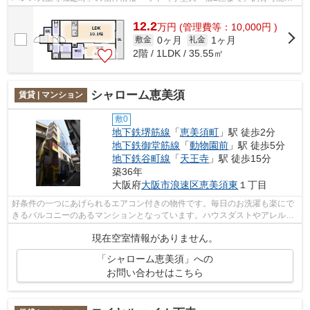
新築物件♪駅にも近くてアクセス良好♪...
12.2
万
円
(管理費等：10,000円 )
0ヶ月
1ヶ月
敷金
礼金
2階 / 1LDK / 35.55㎡
シャローム恵美須
賃貸 | マンション
敷0
地下鉄堺筋線
「
恵美須町
」駅 徒歩2分
地下鉄御堂筋線
「
動物園前
」駅 徒歩5分
地下鉄谷町線
「
天王寺
」駅 徒歩15分
築36年
大阪府
大阪市浪速区
恵美須東
１丁目
好条件の一つにあげられるエアコン付きの物件です。毎日のお洗濯も楽にで
きるバルコニーのあるマンションとなっています。ハウスダストやアレルギ
ーに弱い方にも嬉しいフローリングの...
現在空室情報がありません。
「シャローム恵美須」への
お問い合わせはこちら