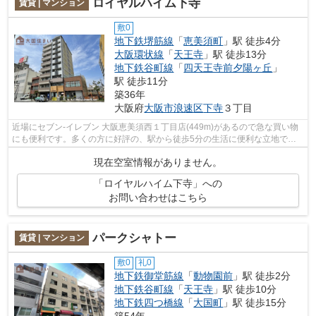
ロイヤルハイム下寺
賃貸 | マンション
敷0
地下鉄堺筋線
「
恵美須町
」駅 徒歩4分
大阪環状線
「
天王寺
」駅 徒歩13分
地下鉄谷町線
「
四天王寺前夕陽ヶ丘
」
駅 徒歩11分
築36年
大阪府
大阪市浪速区
下寺
３丁目
近場にセブン‐イレブン 大阪恵美須西１丁目店(449m)があるので急な買い物
にも便利です。多くの方に好評の、駅から徒歩5分の生活に便利な立地で
す。景色や日当たりにこだわったお部屋探...
現在空室情報がありません。
「ロイヤルハイム下寺」への
お問い合わせはこちら
パークシャトー
賃貸 | マンション
敷0
礼0
地下鉄御堂筋線
「
動物園前
」駅 徒歩2分
地下鉄谷町線
「
天王寺
」駅 徒歩10分
地下鉄四つ橋線
「
大国町
」駅 徒歩15分