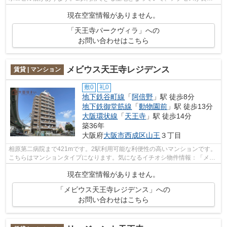
です。徒歩3分で駅にアクセス可能な、魅...
現在空室情報がありません。
「天王寺パークヴィラ」への
お問い合わせはこちら
メビウス天王寺レジデンス
賃貸 | マンション
敷0
礼0
地下鉄谷町線
「
阿倍野
」駅 徒歩8分
地下鉄御堂筋線
「
動物園前
」駅 徒歩13分
大阪環状線
「
天王寺
」駅 徒歩14分
築36年
大阪府
大阪市西成区
山王
３丁目
相原第二病院まで421mです。2駅利用可能な利便性の高いマンションです。
こちらはマンションタイプになります。気になるイチオシ物件情報：「メビ
ウス天王寺レジデンス」。こだわりたい...
現在空室情報がありません。
「メビウス天王寺レジデンス」への
お問い合わせはこちら