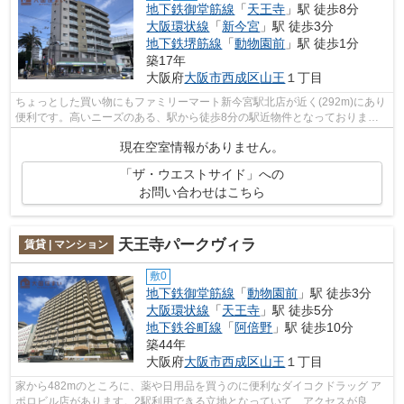
地下鉄御堂筋線
「
天王寺
」駅 徒歩8分
大阪環状線
「
新今宮
」駅 徒歩3分
地下鉄堺筋線
「
動物園前
」駅 徒歩1分
築17年
大阪府
大阪市西成区
山王
１丁目
ちょっとした買い物にもファミリーマート新今宮駅北店が近く(292m)にあり
便利です。高いニーズのある、駅から徒歩8分の駅近物件となっておりま
す。快適な室内で高ニーズの平成20年築の...
現在空室情報がありません。
「ザ・ウエストサイド」への
お問い合わせはこちら
天王寺パークヴィラ
賃貸 | マンション
敷0
地下鉄御堂筋線
「
動物園前
」駅 徒歩3分
大阪環状線
「
天王寺
」駅 徒歩5分
地下鉄谷町線
「
阿倍野
」駅 徒歩10分
築44年
大阪府
大阪市西成区
山王
１丁目
家から482mのところに、薬や日用品を買うのに便利なダイコクドラッグ ア
ポロビル店があります。2駅利用できる立地となっていて、アクセスが良い