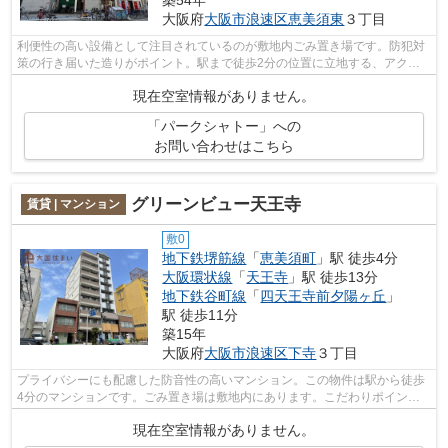
築54年
大阪府
大阪市浪速区
恵美須東
３丁目
利便性の高い設備として注目されているのが敷地内ごみ置き場です。防犯対
策の行き届いた造りがポイント。駅まで徒歩2分の位置に立地する、アクセ
ス良好な物件です。当社イチオシの物件...
現在空室情報がありません。
「パークシャトー」への
お問い合わせはこちら
グリーンビュー天王寺
賃貸 | マンション
敷0
地下鉄堺筋線
「
恵美須町
」駅 徒歩4分
大阪環状線
「
天王寺
」駅 徒歩13分
地下鉄谷町線
「
四天王寺前夕陽ヶ丘
」
駅 徒歩11分
築15年
大阪府
大阪市浪速区
下寺
３丁目
プライバシーにも配慮した防音性の高いマンション。この物件は駅から徒歩
4分のマンションです。ごみ置き場は敷地内にあります。こだわりポイント
満載のグリーンビュー天王寺。地下鉄堺...
現在空室情報がありません。