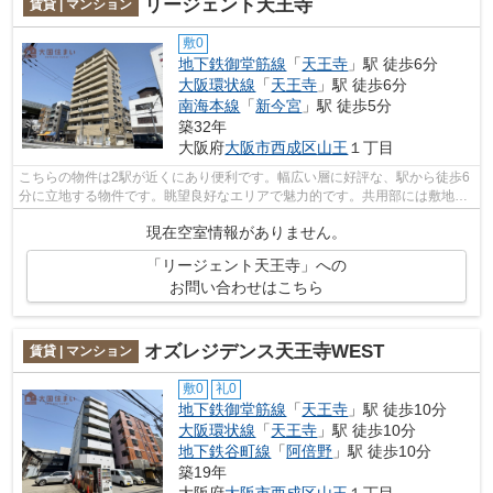
リージェント天王寺
賃貸 | マンション
敷0
地下鉄御堂筋線
「
天王寺
」駅 徒歩6分
大阪環状線
「
天王寺
」駅 徒歩6分
南海本線
「
新今宮
」駅 徒歩5分
築32年
大阪府
大阪市西成区
山王
１丁目
こちらの物件は2駅が近くにあり便利です。幅広い層に好評な、駅から徒歩6
分に立地する物件です。眺望良好なエリアで魅力的です。共用部には敷地内
ごみ置き場・エレベータなどが備わっ...
現在空室情報がありません。
「リージェント天王寺」への
お問い合わせはこちら
オズレジデンス天王寺WEST
賃貸 | マンション
敷0
礼0
地下鉄御堂筋線
「
天王寺
」駅 徒歩10分
大阪環状線
「
天王寺
」駅 徒歩10分
地下鉄谷町線
「
阿倍野
」駅 徒歩10分
築19年