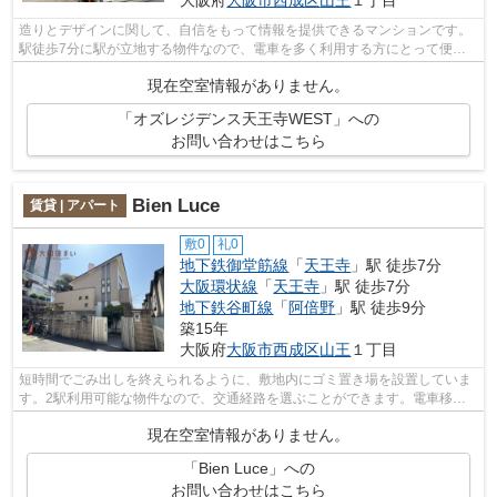
大阪府
大阪市西成区
山王
１丁目
造りとデザインに関して、自信をもって情報を提供できるマンションです。
駅徒歩7分に駅が立地する物件なので、電車を多く利用する方にとって便利
です。重たいゴミの持ち運びがしやすく...
現在空室情報がありません。
「オズレジデンス天王寺WEST」への
お問い合わせはこちら
Bien Luce
賃貸 | アパート
敷0
礼0
地下鉄御堂筋線
「
天王寺
」駅 徒歩7分
大阪環状線
「
天王寺
」駅 徒歩7分
地下鉄谷町線
「
阿倍野
」駅 徒歩9分
築15年
大阪府
大阪市西成区
山王
１丁目
短時間でごみ出しを終えられるように、敷地内にゴミ置き場を設置していま
す。2駅利用可能な物件なので、交通経路を選ぶことができます。電車移動
の多い方に嬉しい駅から徒歩7分の物件...
現在空室情報がありません。
「Bien Luce」への
お問い合わせはこちら