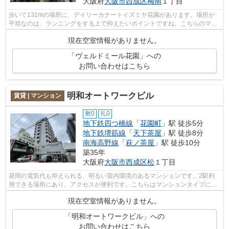
大阪府
大阪市西成区
梅南
１丁目
歩いて131mの場所に、デイリーカナートイズミヤ花園があります。場所が
平坦なのは、ランニングをする上で抑えたいポイントですね。こちらのマン
ションからは2駅が近くにあり、移動範囲...
現在空室情報がありません。
「ヴェルドミール花園」への
お問い合わせはこちら
明和オートワークビル
賃貸 | マンション
敷0
礼0
地下鉄四つ橋線
「
花園町
」駅 徒歩5分
地下鉄堺筋線
「
天下茶屋
」駅 徒歩8分
南海高野線
「
萩ノ茶屋
」駅 徒歩10分
築35年
大阪府
大阪市西成区
松
１丁目
昼間の電気代も抑えられる、明るい室内環境のあるマンションです。2駅利
用できる場所にあり、アクセスが便利です。こちらはマンションタイプにな
ります。共用部には敷地内ごみ置き場・...
現在空室情報がありません。
「明和オートワークビル」への
お問い合わせはこちら