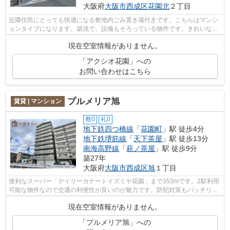
大阪府
大阪市西成区
花園北
２丁目
近隣住民にとっても快適になる敷地内ごみ置き場付きです。こちらはマンシ
ョンタイプになります。築浅で、設備もそろっている物件です。きれいな物
件で気持ちもフレッシュ。気になるイ...
現在空室情報がありません。
「アクシオ花園」への
お問い合わせはこちら
プルメリア旭
賃貸 | マンション
敷0
礼0
地下鉄四つ橋線
「
花園町
」駅 徒歩4分
地下鉄堺筋線
「
天下茶屋
」駅 徒歩13分
南海高野線
「
萩ノ茶屋
」駅 徒歩9分
築27年
大阪府
大阪市西成区
旭
１丁目
便利なスーパー「デイリーカナートイズミヤ花園」まで353mです。2駅利用
可能な物件なので交通の利便性が良いのが魅力です。防犯対策もバッチリな
マンションタイプの物件です。新着情報...
現在空室情報がありません。
「プルメリア旭」への