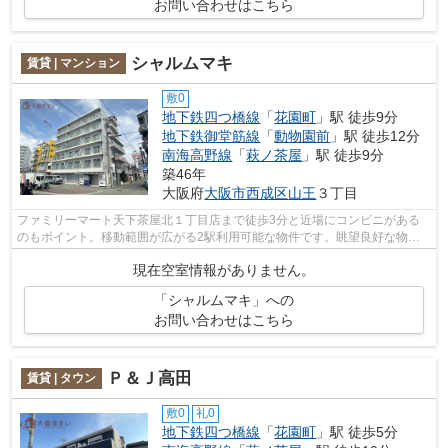
お問い合わせはこちら
シャルムマキ
賃貸 | マンション
敷0
地下鉄四つ橋線
「
花園町
」駅 徒歩9分
地下鉄御堂筋線
「
動物園前
」駅 徒歩12分
南海高野線
「
萩ノ茶屋
」駅 徒歩9分
築46年
大阪府
大阪市西成区
山王
３丁目
ファミリーマート天下茶屋北１丁目店まで徒歩3分と近場にコンビニがある
のもポイント。移動範囲が広がる2駅利用可能な物件です。眺望良好な物件
です。共用部には敷地内ごみ置き場・エ...
現在空室情報がありません。
「シャルムマキ」への
お問い合わせはこちら
Ｐ＆Ｊ高田
賃貸 | タウン
敷0
礼0
地下鉄四つ橋線
「
花園町
」駅 徒歩5分