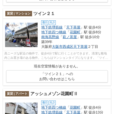
ツイン２１
賃貸 | マンション
敷0
礼0
地下鉄堺筋線
「
天下茶屋
」駅 徒歩4分
地下鉄四つ橋線
「
花園町
」駅 徒歩8分
南海高野線
「
萩ノ茶屋
」駅 徒歩10分
築39年
大阪府
大阪市西成区
天下茶屋
２丁目
高ニーズな駅近の物件で、徒歩4分で駅に行くことができます。清潔な敷地
内ごみ置き場のある物件。こちらはマンションタイプになります。「ツイン
21」のここがイチオシ。駅から近い物件...
現在空室情報がありません。
「ツイン２１」への
お問い合わせはこちら
アッシュメゾン花園町Ⅱ
賃貸 | アパート
敷0
礼0
地下鉄四つ橋線
「
花園町
」駅 徒歩4分
地下鉄堺筋線
「
天下茶屋
」駅 徒歩13分