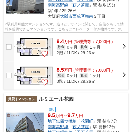
南海高野線
「
萩ノ茶屋
」駅 徒歩15分
築1年 / 29.26㎡
大阪府
大阪市西成区
梅南
３丁目
2駅利用可能のマンションです。造りとデザインに関して、自信をもって情
報を提供できるマンションです。こちらはエレベーター付き物件です。気に
なるイチオシ物件情報：「プレミアフェ...
8.4
万
円
(管理費等：7,000円 )
0ヶ月
1ヶ月
敷金
礼金
2階 / 1LDK / 29.26㎡
8.5
万
円
(管理費等：7,000円 )
0ヶ月
1ヶ月
敷金
礼金
3階 / 1LDK / 29.26㎡
ルミエール花園
賃貸 | マンション
敷0
9.5
9.7
万円～
万円
地下鉄四つ橋線
「
花園町
」駅 徒歩7分
南海高野線
「
萩ノ茶屋
」駅 徒歩12分