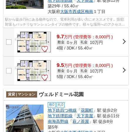
地下鉄堺筋線
「
天下茶屋
」駅 徒歩12分
築29年 / 55.40㎡
大阪府
大阪市西成区
梅南
１丁目
駅から徒歩7分にある物件なので、電車利用が多い方にオススメです。防犯
対策もバッチリなマンションタイプの物件です。様々な場所へのアクセスが
便利になる、2駅利用可能なマンション...
9.7
万
円
(管理費等：8,000円 )
0ヶ月
10万円
敷金
礼金
4階 / 3DK / 55.40㎡
9.5
万
円
(管理費等：8,000円 )
0ヶ月
10万円
敷金
礼金
5階 / 3DK / 55.40㎡
ヴェルドミール花園
賃貸 | マンション
敷0
礼0
地下鉄四つ橋線
「
花園町
」駅 徒歩2分
地下鉄堺筋線
「
天下茶屋
」駅 徒歩11分
南海高野線
「
萩ノ茶屋
」駅 徒歩8分
築5年