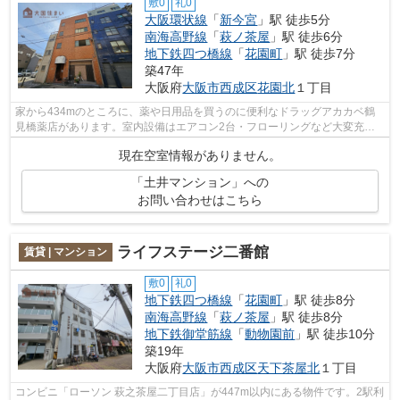
敷0
礼0
大阪環状線
「
新今宮
」駅 徒歩5分
南海高野線
「
萩ノ茶屋
」駅 徒歩6分
地下鉄四つ橋線
「
花園町
」駅 徒歩7分
築47年
大阪府
大阪市西成区
花園北
１丁目
家から434mのところに、薬や日用品を買うのに便利なドラッグアカカベ鶴
見橋薬店があります。室内設備はエアコン2台・フローリングなど大変充実
しております。当社イチオシの物件の「土...
現在空室情報がありません。
「土井マンション」への
お問い合わせはこちら
ライフステージ二番館
賃貸 | マンション
敷0
礼0
地下鉄四つ橋線
「
花園町
」駅 徒歩8分
南海高野線
「
萩ノ茶屋
」駅 徒歩8分
地下鉄御堂筋線
「
動物園前
」駅 徒歩10分
築19年
大阪府
大阪市西成区
天下茶屋北
１丁目
コンビニ「ローソン 萩之茶屋二丁目店」が447m以内にある物件です。2駅利