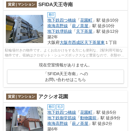
SFIDA天王寺南
賃貸 | マンション
敷0
地下鉄四つ橋線
「
花園町
」駅 徒歩10分
南海高野線
「
萩ノ茶屋
」駅 徒歩10分
地下鉄堺筋線
「
天下茶屋
」駅 徒歩12分
築2年
大阪府
大阪市西成区
天下茶屋東
１丁目
駐輪場付きの物件です。よくお出かけをする方にも便利な、2駅利用可能な
物件です。収納はクロゼット・シューズボックスなど豊富なので、衣類や履
き物の整理がしやすく便利です。新着情...
現在空室情報がありません。
「SFIDA天王寺南」への
お問い合わせはこちら
アクシオ花園
賃貸 | マンション
敷0
礼0
地下鉄四つ橋線
「
花園町
」駅 徒歩5分
地下鉄御堂筋線
「
動物園前
」駅 徒歩9分
南海高野線
「
萩ノ茶屋
」駅 徒歩2分
築6年