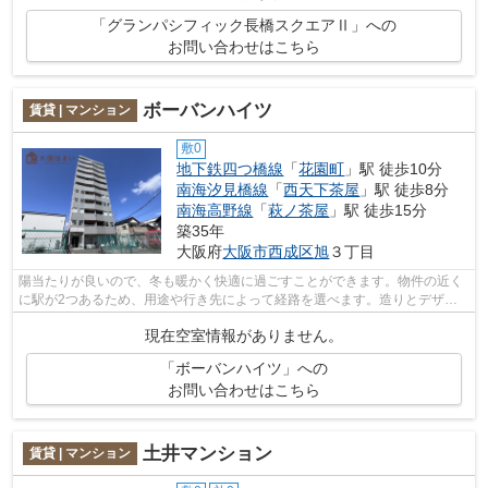
「グランパシフィック長橋スクエアⅡ」への
お問い合わせはこちら
ボーバンハイツ
賃貸 | マンション
敷0
地下鉄四つ橋線
「
花園町
」駅 徒歩10分
南海汐見橋線
「
西天下茶屋
」駅 徒歩8分
南海高野線
「
萩ノ茶屋
」駅 徒歩15分
築35年
大阪府
大阪市西成区
旭
３丁目
陽当たりが良いので、冬も暖かく快適に過ごすことができます。物件の近く
に駅が2つあるため、用途や行き先によって経路を選べます。造りとデザイ
ンに関して、自信をもって情報を提供で...
現在空室情報がありません。
「ボーバンハイツ」への
お問い合わせはこちら
土井マンション
賃貸 | マンション