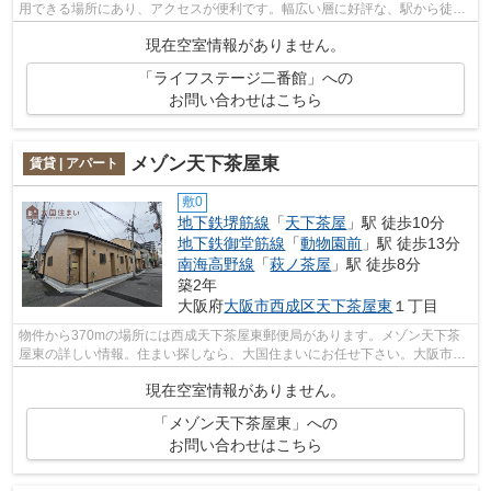
用できる場所にあり、アクセスが便利です。幅広い層に好評な、駅から徒歩
8分に立地する物件です。当社イチオシ...
現在空室情報がありません。
「ライフステージ二番館」への
お問い合わせはこちら
メゾン天下茶屋東
賃貸 | アパート
敷0
地下鉄堺筋線
「
天下茶屋
」駅 徒歩10分
地下鉄御堂筋線
「
動物園前
」駅 徒歩13分
南海高野線
「
萩ノ茶屋
」駅 徒歩8分
築2年
大阪府
大阪市西成区
天下茶屋東
１丁目
物件から370mの場所には西成天下茶屋東郵便局があります。メゾン天下茶
屋東の詳しい情報。住まい探しなら、大国住まいにお任せ下さい。大阪市西
成区エリアにある地下鉄堺筋線天下茶屋...
現在空室情報がありません。
「メゾン天下茶屋東」への
お問い合わせはこちら