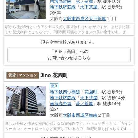
南海高野線
「
萩ノ茶屋
」駅 徒歩10分
地下鉄堺筋線
「
天下茶屋
」駅 徒歩9分
築6年
大阪府
大阪市西成区
天下茶屋
１丁目
駅から徒歩5分というアクセス良好な駅近物件はいかがですか。まだまだ新
しい築浅物件はこちらです。2駅利用可能なアクセスの良い物件です。ぜひ
一度見ていただきたい、「P&J高田」...
現在空室情報がありません。
「Ｐ＆Ｊ高田」への
お問い合わせはこちら
Jino 花園町
賃貸 | マンション
敷0
地下鉄四つ橋線
「
花園町
」駅 徒歩9分
地下鉄堺筋線
「
天下茶屋
」駅 徒歩14分
南海高野線
「
萩ノ茶屋
」駅 徒歩14分
築2年
大阪府
大阪市西成区
梅南
２丁目
新しい外観と快適な室内が満足な新築物件です。セキュリティ面は、TVイン
ターホン・オートロックなど充実しているので、防犯対策もばっちりです。
浴室を乾燥させることでカビの繁殖を...