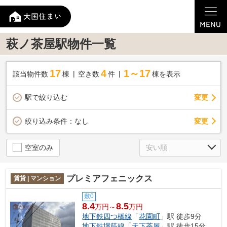
萩ノ茶屋駅物件一覧
17
4
1～17
該当物件数
棟
空き数
件
棟を表示
駅で絞り込む
変更
変更
絞り込み条件：
なし
空室のみ
プレミアフェニックス
賃貸 | マンション
敷0
8.4
8.5
万円～
万円
地下鉄四つ橋線
「
花園町
」駅 徒歩9分
地下鉄堺筋線
「
天下茶屋
」駅 徒歩15分