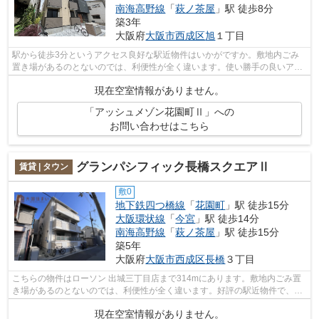
南海高野線
「
萩ノ茶屋
」駅 徒歩8分
築3年
大阪府
大阪市西成区
旭
１丁目
駅から徒歩3分というアクセス良好な駅近物件はいかがですか。敷地内ごみ
置き場があるのとないのでは、利便性が全く違います。使い勝手の良いアパ
ートでイチオシの物件です。多くの方か...
現在空室情報がありません。
「アッシュメゾン花園町Ⅱ」への
お問い合わせはこちら
グランパシフィック長橋スクエアⅡ
賃貸 | タウン
敷0
地下鉄四つ橋線
「
花園町
」駅 徒歩15分
大阪環状線
「
今宮
」駅 徒歩14分
南海高野線
「
萩ノ茶屋
」駅 徒歩15分
築5年
大阪府
大阪市西成区
長橋
３丁目
こちらの物件はローソン 出城三丁目店まで314mにあります。敷地内ごみ置
き場があるのとないのでは、利便性が全く違います。好評の駅近物件で、徒
歩15分でのアクセスが可能です。「グラ...
現在空室情報がありません。