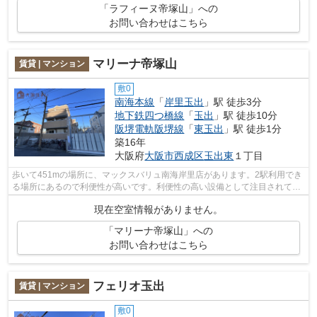
「ラフィーヌ帝塚山」への
お問い合わせはこちら
マリーナ帝塚山
賃貸 | マンション
敷0
南海本線
「
岸里玉出
」駅 徒歩3分
地下鉄四つ橋線
「
玉出
」駅 徒歩10分
阪堺電軌阪堺線
「
東玉出
」駅 徒歩1分
築16年
大阪府
大阪市西成区
玉出東
１丁目
歩いて451mの場所に、マックスバリュ南海岸里店があります。2駅利用でき
る場所にあるので利便性が高いです。利便性の高い設備として注目されてい
るのが敷地内ごみ置き場です。「マリー...
現在空室情報がありません。
「マリーナ帝塚山」への
お問い合わせはこちら
フェリオ玉出
賃貸 | マンション
敷0