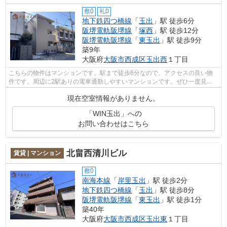
敷0
礼0
地下鉄四つ橋線
「
玉出
」駅 徒歩6分
阪堺電軌阪堺線
「
塚西
」駅 徒歩12分
阪堺電軌阪堺線
「
東玉出
」駅 徒歩9分
築9年
大阪府
大阪市西成区
玉出西
１丁目
こちらの物件はマンションです。駅まで徒歩6分なので、アクセスの良い物
件です。周辺に2駅ありの電車通勤しやすいマンションです。ぜひ一度見て
いただきたい、「WIN玉出」です。賃貸情...
現在空室情報がありません。
「WIN玉出」への
お問い合わせはこちら
北畠西清川ビル
賃貸 | マンション
敷0
南海本線
「
岸里玉出
」駅 徒歩2分
地下鉄四つ橋線
「
玉出
」駅 徒歩8分
阪堺電軌阪堺線
「
東玉出
」駅 徒歩1分
築40年
大阪府
大阪市西成区
玉出東
１丁目