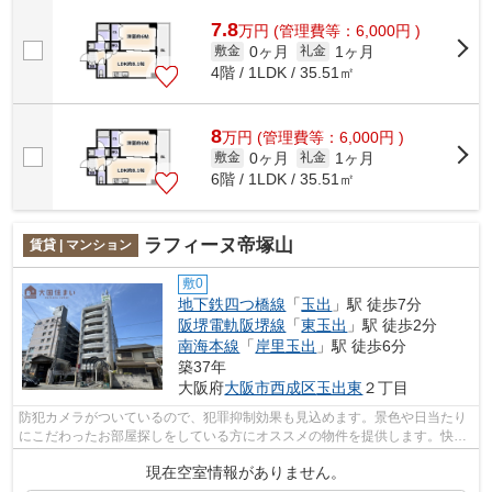
けられているので、衣類や日用品の収...
7.8
万
円
(管理費等：6,000円 )
0ヶ月
1ヶ月
敷金
礼金
4階 / 1LDK / 35.51㎡
8
万
円
(管理費等：6,000円 )
0ヶ月
1ヶ月
敷金
礼金
6階 / 1LDK / 35.51㎡
ラフィーヌ帝塚山
賃貸 | マンション
敷0
地下鉄四つ橋線
「
玉出
」駅 徒歩7分
阪堺電軌阪堺線
「
東玉出
」駅 徒歩2分
南海本線
「
岸里玉出
」駅 徒歩6分
築37年
大阪府
大阪市西成区
玉出東
２丁目
防犯カメラがついているので、犯罪抑制効果も見込めます。景色や日当たり
にこだわったお部屋探しをしている方にオススメの物件を提供します。快適
な室内で高ニーズの1989年築の物件と...
現在空室情報がありません。