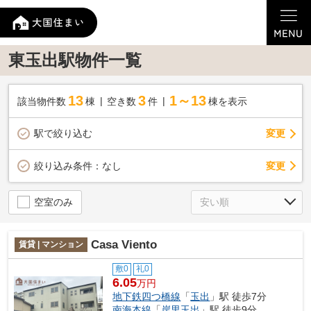
東玉出駅物件一覧
13
3
1～13
該当物件数
棟
空き数
件
棟を表示
駅で絞り込む
変更
変更
絞り込み条件：
なし
空室のみ
Casa Viento
賃貸 | マンション
敷0
礼0
6.05
万円
地下鉄四つ橋線
「
玉出
」駅 徒歩7分
南海本線
「
岸里玉出
」駅 徒歩9分