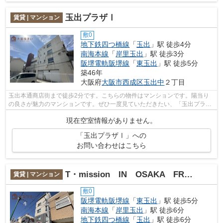
玉出プラザⅠ
賃貸 | マンション
敷0
地下鉄四つ橋線
「
玉出
」駅 徒歩4分
南海本線
「
岸里玉出
」駅 徒歩3分
阪堺電軌阪堺線
「
東玉出
」駅 徒歩5分
築46年
大阪府
大阪市西成区
玉出中
２丁目
玉出本通商店街まで徒歩2分です。こちらの物件はマンションです。陽当り
の良さが魅力のマンションです。ぜひ一度見ていただきたい、「玉出プラザ
Ⅰ」です。大国住まいまでのお問い合わ...
現在空室情報がありません。
「玉出プラザⅠ」への
お問い合わせはこちら
T・mission IN OSAKA FRONT
賃貸 | マンション
敷0
阪堺電軌阪堺線
「
東玉出
」駅 徒歩5分
南海本線
「
岸里玉出
」駅 徒歩6分
地下鉄四つ橋線
「
玉出
」駅 徒歩6分