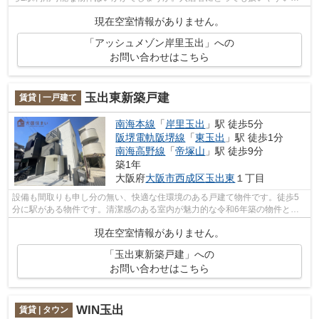
地内ごみ置き場がついています。「アッシ...
現在空室情報がありません。
「アッシュメゾン岸里玉出」への
お問い合わせはこちら
玉出東新築戸建
賃貸 | 一戸建て
南海本線
「
岸里玉出
」駅 徒歩5分
阪堺電軌阪堺線
「
東玉出
」駅 徒歩1分
南海高野線
「
帝塚山
」駅 徒歩9分
築1年
大阪府
大阪市西成区
玉出東
１丁目
設備も間取りも申し分の無い、快適な住環境のある戸建て物件です。徒歩5
分に駅がある物件です。清潔感のある室内が魅力的な令和6年築の物件とな
っており、一押しです。こだわりポイン...
現在空室情報がありません。
「玉出東新築戸建」への
お問い合わせはこちら
WIN玉出
賃貸 | タウン