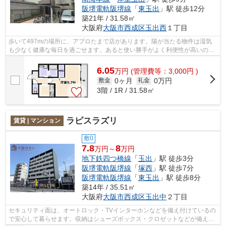
阪堺電軌阪堺線
「
東玉出
」駅 徒歩12分
築21年 / 31.58㎡
大阪府
大阪市西成区
玉出西
１丁目
歩いて497mの場所に、アプロたまで店があります。陽が当たる物件は湿気
も少なく健康な毎日を過ごせます。あると使い勝手がよく利便性が高いのが
敷地内ごみ置き場です。こだわりポイン...
6.05
万
円
(管理費等：3,000円 )
0ヶ月
0万円
敷金
礼金
3階 / 1R / 31.58㎡
ラピスラズリ
賃貸 | マンション
敷0
7.8
8
万円～
万円
地下鉄四つ橋線
「
玉出
」駅 徒歩3分
阪堺電軌阪堺線
「
塚西
」駅 徒歩7分
阪堺電軌阪堺線
「
東玉出
」駅 徒歩8分
築14年 / 35.51㎡
大阪府
大阪市西成区
玉出中
２丁目
セキュリティ面は、オートロック・TVインターホンなどを備え付けているの
で安心して暮らせます。収納はシューズボックス・クロゼットなどが備え付