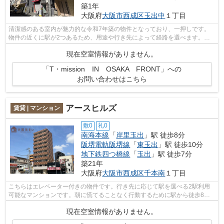
築1年
大阪府
大阪市西成区
玉出中
１丁目
清潔感のある室内が魅力的な令和7年築の物件となっており、一押しです。
物件の近くに駅が2つあるため、用途や行き先によって経路を選べます。防
犯対策もバッチリなマンションタイプの...
現在空室情報がありません。
「T・mission IN OSAKA FRONT」への
お問い合わせはこちら
アースヒルズ
賃貸 | マンション
敷0
礼0
南海本線
「
岸里玉出
」駅 徒歩8分
阪堺電軌阪堺線
「
東玉出
」駅 徒歩10分
地下鉄四つ橋線
「
玉出
」駅 徒歩7分
築21年
大阪府
大阪市西成区
千本南
１丁目
こちらはエレベーター付きの物件です。行き先に応じて駅を選べる2駅利用
可能なマンションです。朝に慌てることなく行動するために駅から徒歩8分
の駅近マンションはいかがでしょうか。...
現在空室情報がありません。