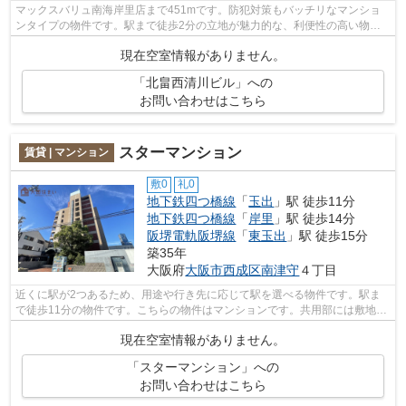
マックスバリュ南海岸里店まで451mです。防犯対策もバッチリなマンショ
ンタイプの物件です。駅まで徒歩2分の立地が魅力的な、利便性の高い物件
です。共用部にはエレベータ・敷地内ごみ...
現在空室情報がありません。
「北畠西清川ビル」への
お問い合わせはこちら
スターマンション
賃貸 | マンション
敷0
礼0
地下鉄四つ橋線
「
玉出
」駅 徒歩11分
地下鉄四つ橋線
「
岸里
」駅 徒歩14分
阪堺電軌阪堺線
「
東玉出
」駅 徒歩15分
築35年
大阪府
大阪市西成区
南津守
４丁目
近くに駅が2つあるため、用途や行き先に応じて駅を選べる物件です。駅ま
で徒歩11分の物件です。こちらの物件はマンションです。共用部には敷地内
ごみ置き場・エレベータなどが揃ってお...
現在空室情報がありません。
「スターマンション」への
お問い合わせはこちら