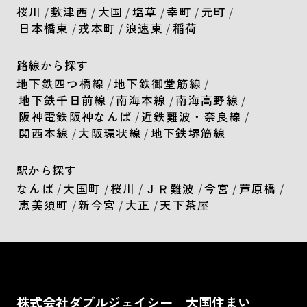
桜川
/
敷津西
/
大国
/
塩草
/
幸町
/
元町
/
日本橋東
/
戎本町
/
浪速東
/
稲荷
路線から探す
地下鉄四つ橋線
/
地下鉄御堂筋線
/
地下鉄千日前線
/
南海本線
/
南海高野線
/
阪神電鉄阪神なんば
/
近鉄難波・奈良線
/
関西本線
/
大阪環状線
/
地下鉄堺筋線
駅から探す
なんば
/
大国町
/
桜川
/
ＪＲ難波
/
今宮
/
芦原橋
/
恵美須町
/
新今宮
/
大正
/
天下茶屋
株式会社ダブルジェイシー 大国住まい