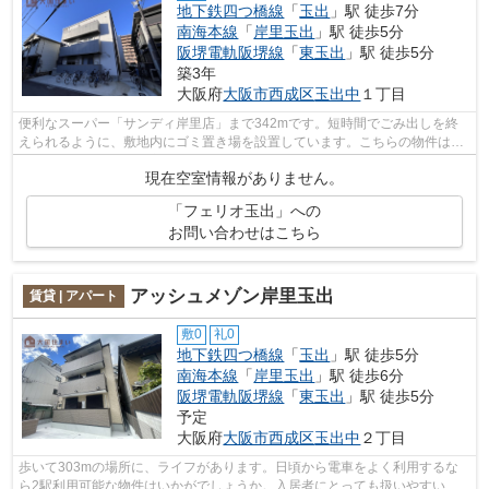
地下鉄四つ橋線
「
玉出
」駅 徒歩7分
南海本線
「
岸里玉出
」駅 徒歩5分
阪堺電軌阪堺線
「
東玉出
」駅 徒歩5分
築3年
大阪府
大阪市西成区
玉出中
１丁目
便利なスーパー「サンディ岸里店」まで342mです。短時間でごみ出しを終
えられるように、敷地内にゴミ置き場を設置しています。こちらの物件はマ
ンションです。多くの方からご好評頂い...
現在空室情報がありません。
「フェリオ玉出」への
お問い合わせはこちら
アッシュメゾン岸里玉出
賃貸 | アパート
敷0
礼0
地下鉄四つ橋線
「
玉出
」駅 徒歩5分
南海本線
「
岸里玉出
」駅 徒歩6分
阪堺電軌阪堺線
「
東玉出
」駅 徒歩5分
予定
大阪府
大阪市西成区
玉出中
２丁目
歩いて303mの場所に、ライフがあります。日頃から電車をよく利用するな
ら2駅利用可能な物件はいかがでしょうか。入居者にとっても扱いやすい敷