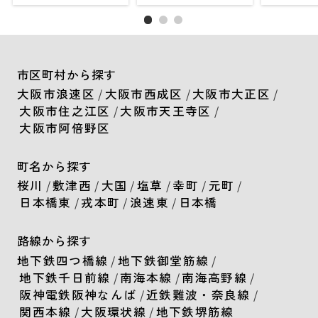
市区町村から探す
大阪市浪速区
/
大阪市西成区
/
大阪市大正区
/
大阪市住之江区
/
大阪市天王寺区
/
大阪市阿倍野区
町名から探す
桜川
/
敷津西
/
大国
/
塩草
/
幸町
/
元町
/
日本橋東
/
戎本町
/
浪速東
/
日本橋
路線から探す
地下鉄四つ橋線
/
地下鉄御堂筋線
/
地下鉄千日前線
/
南海本線
/
南海高野線
/
阪神電鉄阪神なんば
/
近鉄難波・奈良線
/
関西本線
/
大阪環状線
/
地下鉄堺筋線