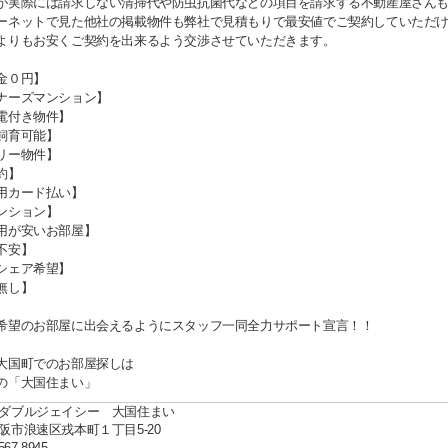
が実際には請求しない清掃代や防虫抗菌代などの項目を請求する不動産屋さん
ーネットで見た他社の掲載物件も弊社で見積もりで最安値でご契約していただ
よりもお安くご契約を出来るよう交渉させていただきます。
金０円】
ナーズマンション】
電付き物件】
飼育可能】
リー物件】
約】
用カード払い】
ンション】
用が安いお部屋】
不安】
シェア希望】
無し】
希望のお部屋に出会えるようにスタッフ一同全力サポート宣言！！
大国町でのお部屋探しは
の「大国住まい」
ダブルジェイシー 大国住まい
阪市浪速区戎本町１丁目5-20
567-8945