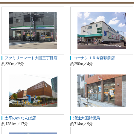
ファミリーマート大国三丁目店
コーナンＪＲ今宮駅前店
約370m／5分
約290m／4分
太平のゆ なんば店
浪速大国郵便局
約1281m／17分
約714m／9分