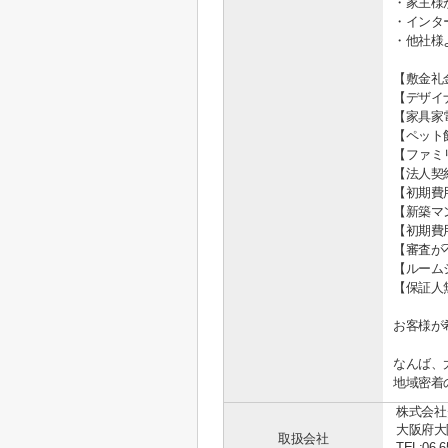
・家主様
・インタ
・他社様
【敷金礼
【デザイ
【家具家
【ペット
【ファミ
【法人契
【初期費
【新築マ
【初期費
【審査が
【ルーム
【保証人
お客様が
なんば、
地域密着
株式会社
大阪府大
取扱会社
TEL:06-6