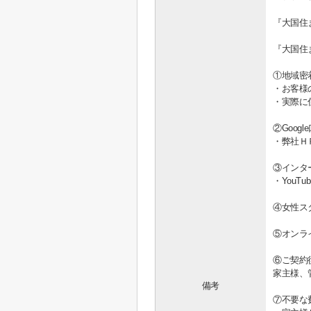
『大国住
『大国住
①地域密
・お客様
・実際に
②Goo
・弊社Ｈ
③インタ
・You
④女性ス
⑤オンラ
⑥ご契約
家主様、
備考
⑦不要な