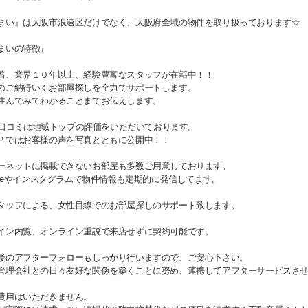
まい』は大阪市浪速区だけでなく、大阪府全域の物件を取り扱っております☆
まいの特徴』
着、業界１０年以上、経験豊富なスタッフが在籍中！！
のご納得いくお部屋探しを全力でサポートします。
住んでみてわかることまでお伝えします。
gle口コミは地域トップの評価をいただいております。
Ｐではお客様の声を写真とともに公開中！！
ーネットに掲載できないお部屋も多数ご用意しております。
Tubeやインスタグラムで物件情報も定期的に発信してます。
タッフによる、女性目線でのお部屋探しのサポート致します。
イン内覧、オンライン重説で来店せずに契約可能です。
後のアフターフォローもしっかり行いますので、ご安心下さい。
管理会社との日々友好な関係を築くことに努め、連携してアフターサービスさ
費用はいただきません。