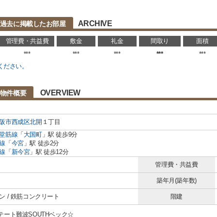
ARCHIVE
の過去に掲載したお部屋
管理費・共益費
敷金
礼金
間取り
面積
***
***
***
***
***
ください。
OVERVIEW
の物件概要
阪市西成区
北開
１丁目
堂筋線
「
大国町
」駅 徒歩9分
線
「
今宮
」駅 徒歩2分
線
「
新今宮
」駅 徒歩12分
管理費・共益費
築年月(築年数)
ン / 鉄筋コンクリート
階建
テート難波SOUTHベック☆