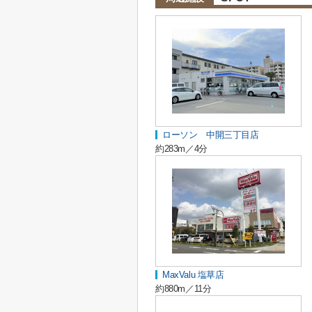
ローソン 中開三丁目店
約283m／4分
MaxValu 塩草店
約880m／11分