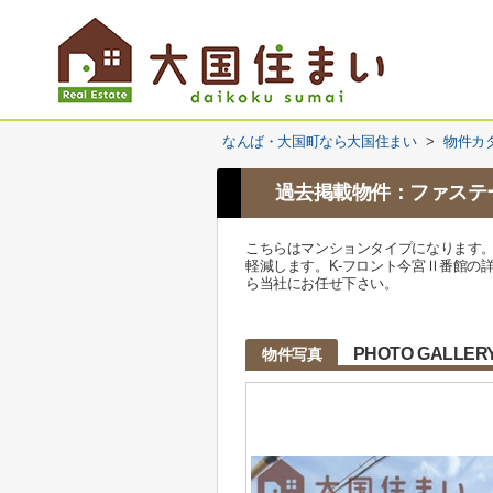
なんば・大国町なら大国住まい
>
物件カ
過去掲載物件：ファステー
こちらはマンションタイプになります
軽減します。K-フロント今宮Ⅱ番館の詳
ら当社にお任せ下さい。
PHOTO GALLER
物件写真