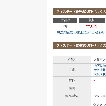
ファステート難波SOUTHベック
所在階
賃料
***万円
7階
現況の確認はお気軽にお問い合わせ
ファステート難波SOUTHベック
所在地
大阪府
大
地下鉄御
交通
大阪環状
大阪環状
賃料
-
面積
-
種別/構造
マンショ
☆ファス