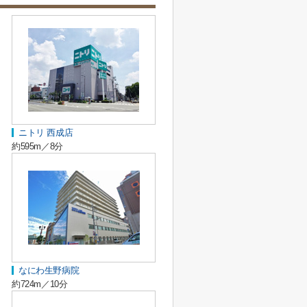
ニトリ 西成店
約595m／8分
なにわ生野病院
約724m／10分