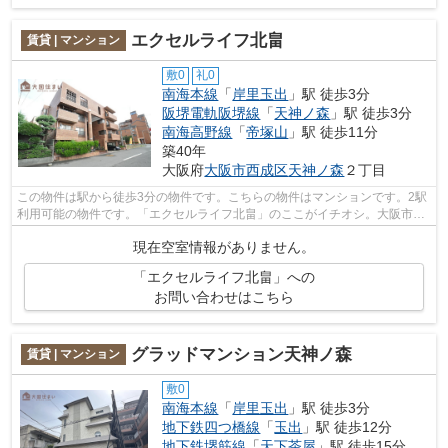
エクセルライフ北畠
賃貸 | マンション
敷0
礼0
南海本線
「
岸里玉出
」駅 徒歩3分
阪堺電軌阪堺線
「
天神ノ森
」駅 徒歩3分
南海高野線
「
帝塚山
」駅 徒歩11分
築40年
大阪府
大阪市西成区
天神ノ森
２丁目
この物件は駅から徒歩3分の物件です。こちらの物件はマンションです。2駅
利用可能の物件です。「エクセルライフ北畠」のここがイチオシ。大阪市西
成区で気になる物件があれば、大国住...
現在空室情報がありません。
「エクセルライフ北畠」への
お問い合わせはこちら
グラッドマンション天神ノ森
賃貸 | マンション
敷0
南海本線
「
岸里玉出
」駅 徒歩3分
地下鉄四つ橋線
「
玉出
」駅 徒歩12分
地下鉄堺筋線
「
天下茶屋
」駅 徒歩15分