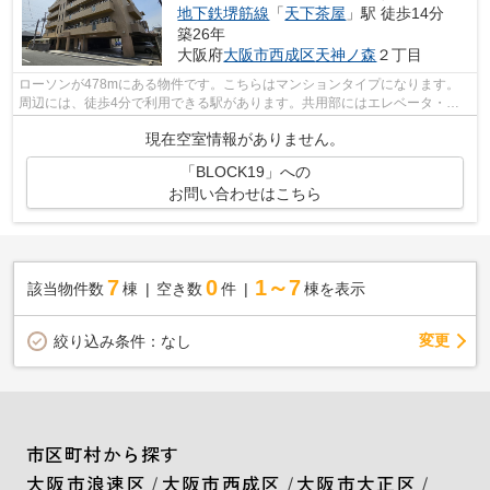
地下鉄堺筋線
「
天下茶屋
」駅 徒歩14分
築26年
大阪府
大阪市西成区
天神ノ森
２丁目
ローソンが478mにある物件です。こちらはマンションタイプになります。
周辺には、徒歩4分で利用できる駅があります。共用部にはエレベータ・敷
地内ごみ置き場などが備わっておりとても...
現在空室情報がありません。
「BLOCK19」への
お問い合わせはこちら
7
0
1～7
該当物件数
棟
空き数
件
棟を表示
変更
絞り込み条件：
なし
市区町村から探す
大阪市浪速区
/
大阪市西成区
/
大阪市大正区
/