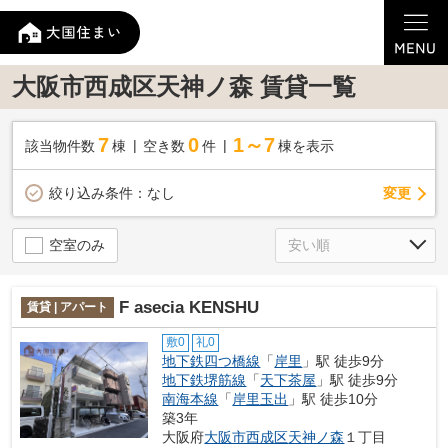
大阪市西成区天神ノ森 賃貸一覧
7
0
1～7
該当物件数
棟
空き数
件
棟を表示
変更
絞り込み条件：
なし
空室のみ
F asecia KENSHU
賃貸 | アパート
敷0
礼0
地下鉄四つ橋線
「
岸里
」駅 徒歩9分
地下鉄堺筋線
「
天下茶屋
」駅 徒歩9分
南海本線
「
岸里玉出
」駅 徒歩10分
築3年
大阪府
大阪市西成区
天神ノ森
１丁目