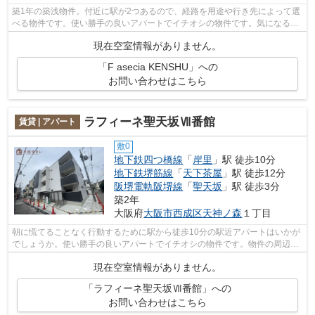
築1年の築浅物件。付近に駅が2つあるので、経路を用途や行き先によって選
べる物件です。使い勝手の良いアパートでイチオシの物件です。気になるイ
チオシ物件情報：「F asecia KENSHU」...
現在空室情報がありません。
「F asecia KENSHU」への
お問い合わせはこちら
ラフィーネ聖天坂Ⅶ番館
賃貸 | アパート
敷0
地下鉄四つ橋線
「
岸里
」駅 徒歩10分
地下鉄堺筋線
「
天下茶屋
」駅 徒歩12分
阪堺電軌阪堺線
「
聖天坂
」駅 徒歩3分
築2年
大阪府
大阪市西成区
天神ノ森
１丁目
朝に慌てることなく行動するために駅から徒歩10分の駅近アパートはいかが
でしょうか。使い勝手の良いアパートでイチオシの物件です。物件の周辺に
2駅あるので移動範囲も広がります。ラ...
現在空室情報がありません。
「ラフィーネ聖天坂Ⅶ番館」への
お問い合わせはこちら