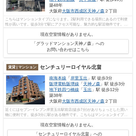
築48年
大阪府
大阪市西成区
天神ノ森
２丁目
こちらはマンションタイプになります。2駅利用できる場所にあるので利便
性が高いです。徒歩3分で駅にアクセス可能な、魅力的な駅近物件です。新
着情報：グラッドマンション天神ノ森の...
現在空室情報がありません。
「グラッドマンション天神ノ森」への
お問い合わせはこちら
センチュリーロイヤル北畠
賃貸 | マンション
南海本線
「
岸里玉出
」駅 徒歩3分
阪堺電軌阪堺線
「
天神ノ森
」駅 徒歩3分
地下鉄四つ橋線
「
玉出
」駅 徒歩12分
築38年
大阪府
大阪市西成区
天神ノ森
２丁目
近くにはセブン-イレブン岸里玉出駅前店(徒歩7分)がありちょっとした買い
物に便利です。徒歩3分に駅がある物件です。こちらはマンションタイプに
なります。「センチュリーロイヤル北畠...
現在空室情報がありません。
「センチュリーロイヤル北畠」への