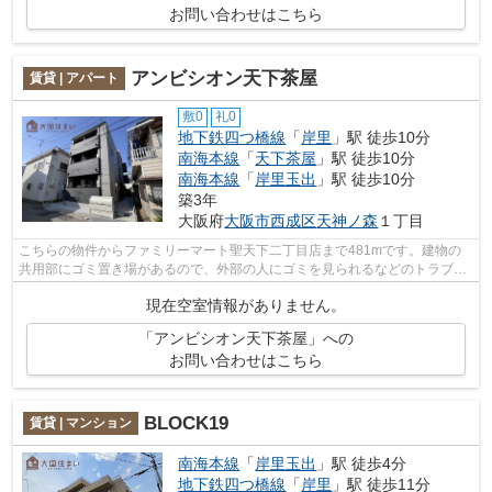
お問い合わせはこちら
アンビシオン天下茶屋
賃貸 | アパート
敷0
礼0
地下鉄四つ橋線
「
岸里
」駅 徒歩10分
南海本線
「
天下茶屋
」駅 徒歩10分
南海本線
「
岸里玉出
」駅 徒歩10分
築3年
大阪府
大阪市西成区
天神ノ森
１丁目
こちらの物件からファミリーマート聖天下二丁目店まで481mです。建物の
共用部にゴミ置き場があるので、外部の人にゴミを見られるなどのトラブル
回避につながります。令和5年築の物件と...
現在空室情報がありません。
「アンビシオン天下茶屋」への
お問い合わせはこちら
BLOCK19
賃貸 | マンション
南海本線
「
岸里玉出
」駅 徒歩4分
地下鉄四つ橋線
「
岸里
」駅 徒歩11分