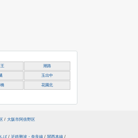
山王
潮路
橘
玉出中
長橋
花園北
区
/
大阪市阿倍野区
なんば
/
近鉄難波・奈良線
/
関西本線
/