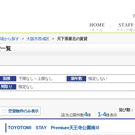
地域から探す
>
大阪市西成区
>
天下茶屋北の賃貸
貸一覧
面積
下限なし～上限なし
築年数
指定しない
間取り
指定なし
並び順：
空室物件のみ表示
4
1-4
該当公開件数
棟
棟表示
TOYOTOMI STAY Premium天王寺公園南Ⅲ