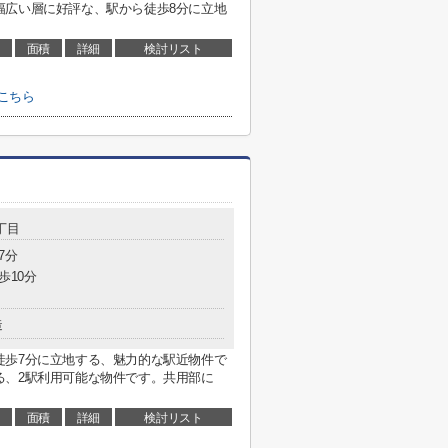
幅広い層に好評な、駅から徒歩8分に立地
面積
詳細
検討リスト
こちら
丁目
7分
歩10分
造
徒歩7分に立地する、魅力的な駅近物件で
る、2駅利用可能な物件です。共用部に
面積
詳細
検討リスト