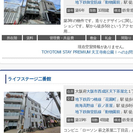
地下鉄御堂筋線
「
動物園前
」駅 徒
築6年
10階建
鉄骨
築年
階数
構造
築3年の物件です。造りとデザインに関
ションです。駅から徒歩5分というアク
用...
所在階
賃料
管理費・共益費
敷金
礼金
間取り
現在空室情報がありません。
TOYOTOMI STAY PREMIUM 天王寺南公園Ⅰへ
ライフステージ二番館
大阪府
大阪市西成区
天下茶屋北
１
住所
交通
地下鉄四つ橋線
「
花園町
」駅 徒歩
南海高野線
「
萩ノ茶屋
」駅 徒歩8
地下鉄御堂筋線
「
動物園前
」駅 徒
築19年
4階建
鉄骨
築年
階数
構造
コンビニ「ローソン 萩之茶屋二丁目店」