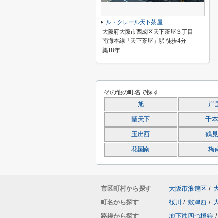
ル・クレール天下茶屋
大阪府大阪市西成区天下茶屋３丁目
南海本線「天下茶屋」駅 徒歩4分
築18年
その他の町名で探す
旭
岸
聖天下
千本
玉出西
鶴見
花園南
梅
市区町村から探す
大阪市浪速区
/
町名から探す
桜川
/
敷津西
/
路線から探す
地下鉄四つ橋線
/