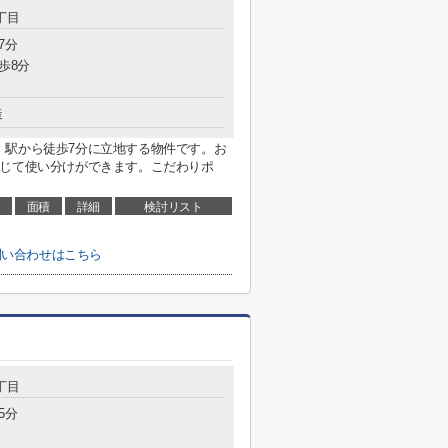
丁目
7分
歩8分
造
。駅から徒歩7分に立地する物件です。お
応じて使い分けができます。こだわりポ
面積
詳細
検討リスト
お問い合わせはこちら
丁目
5分