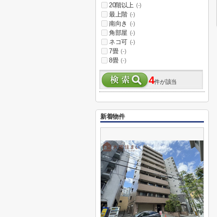
20階以上
(-)
最上階
(-)
南向き
(-)
角部屋
(-)
ネコ可
(-)
7畳
(-)
8畳
(-)
4
件が該当
新着物件