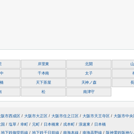
里
岸里東
北開
中
千本南
太子
橋
天下茶屋
天神ノ森
南
松
南津守
大阪市西成区
/
大阪市大正区
/
大阪市住之江区
/
大阪市天王寺区
/
大阪市中央
大国
/
塩草
/
幸町
/
元町
/
日本橋東
/
戎本町
/
浪速東
/
日本橋
地下鉄御堂筋線
/
地下鉄千日前線
/
南海本線
/
南海高野線
/
阪神電鉄阪神