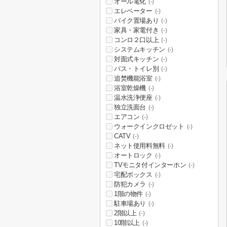
オール電化
(-)
エレベーター
(-)
バイク置場あり
(-)
家具・家電付き
(-)
コンロ２口以上
(-)
システムキッチン
(-)
対面式キッチン
(-)
バス・トイレ別
(-)
追焚機能浴室
(-)
浴室乾燥機
(-)
温水洗浄便座
(-)
独立洗面台
(-)
エアコン
(-)
ウォークインクロゼット
(-)
CATV
(-)
ネット使用料無料
(-)
オートロック
(-)
TVモニタ付インターホン
(-)
宅配ボックス
(-)
防犯カメラ
(-)
1階の物件
(-)
駐車場あり
(-)
2階以上
(-)
10階以上
(-)