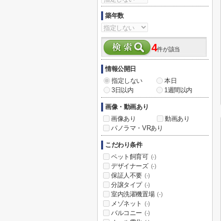
築年数
4
件が該当
情報公開日
指定しない
本日
3日以内
1週間以内
画像・動画あり
画像あり
動画あり
パノラマ・VRあり
こだわり条件
ペット飼育可
(-)
デザイナーズ
(-)
保証人不要
(-)
分譲タイプ
(-)
室内洗濯機置場
(-)
メゾネット
(-)
バルコニー
(-)