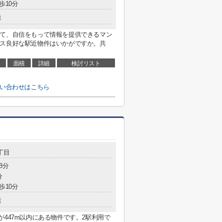
歩10分
造
して、自信をもって情報を提供できるマン
セス良好な駅近物件はいかがですか。共
面積
詳細
検討リスト
のお問い合わせはこちら
丁目
8分
分
歩10分
造
が447m以内にある物件です。2駅利用で