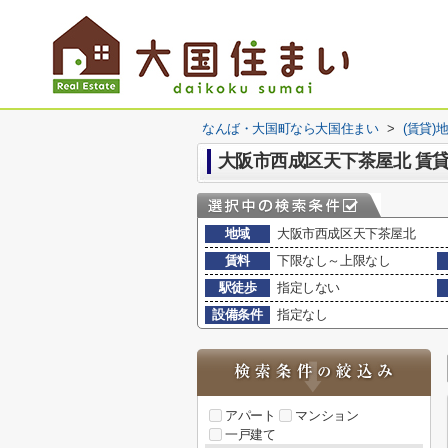
なんば・大国町なら大国住まい
>
(賃貸)
大阪市西成区天下茶屋北 賃
地域
大阪市西成区天下茶屋北
賃料
下限なし～上限なし
駅徒歩
指定しない
設備条件
指定なし
アパート
マンション
一戸建て