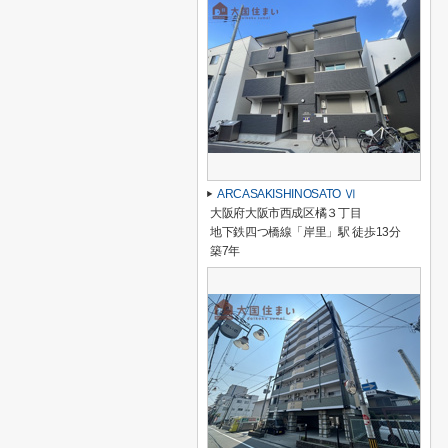
ARCASAKISHINOSATO Ⅵ
大阪府大阪市西成区橘３丁目
地下鉄四つ橋線「岸里」駅 徒歩13分
築7年