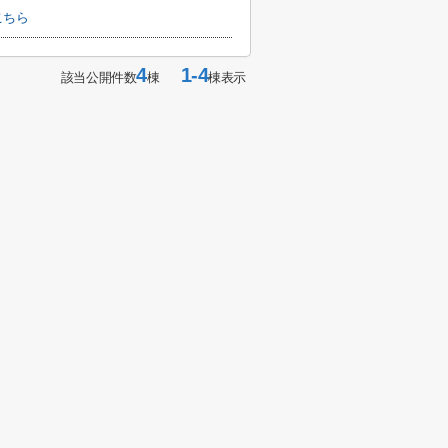
こちら
4
1-4
該当公開件数
棟
棟表示