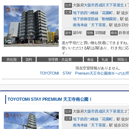
大阪府
大阪市西成区
天下茶屋北
１
住所
交通
地下鉄四つ橋線
「
花園町
」駅 徒歩
地下鉄御堂筋線
「
動物園前
」駅 徒
南海本線
「
天下茶屋
」駅 徒歩13分
築5年
10階建
鉄骨
築年
階数
構造
道が平坦だと買い物も快適にできますね
使いいただける駅は2駅あり、行き先に
イ...
所在階
賃料
管理費・共益費
敷金
礼金
間取り
現在空室情報がありません。
TOYOTOMI STAY Premium天王寺公園南Ⅲへの
TOYOTOMI STAY PREMIUM 天王寺南公園Ⅰ
大阪府
大阪市西成区
天下茶屋北
２
住所
交通
地下鉄四つ橋線
「
花園町
」駅 徒歩
南海本線
「
天下茶屋
」駅 徒歩12分