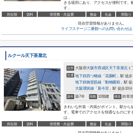
きる場所にあり、アクセスが便利です。
す...
所在階
賃料
管理費・共益費
敷金
礼金
間取り
現在空室情報がありません。
ライフステージ二番館へのお問い合わせは
ルクール天下茶屋北
大阪府
大阪市西成区
天下茶屋北
１
住所
交通
地下鉄四つ橋線
「
花園町
」駅 徒歩
地下鉄御堂筋線
「
動物園前
」駅 徒
大阪環状線
「
新今宮
」駅 徒歩10分
築7年
10階建
鉄骨
築年
階数
構造
きれいな外装・内装がポイント。駅から
す。電車でのアクセスを快適なものにす
は...
所在階
賃料
管理費・共益費
敷金
礼金
間取り
現在空室情報がありません。