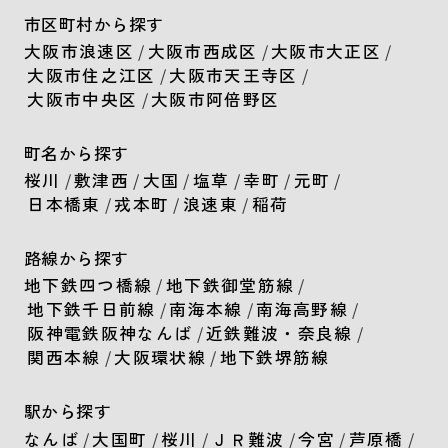
市区町村から探す
大阪市浪速区
/
大阪市西成区
/
大阪市大正区
/
大阪市住之江区
/
大阪市天王寺区
/
大阪市中央区
/
大阪市阿倍野区
町名から探す
桜川
/
敷津西
/
大国
/
塩草
/
幸町
/
元町
/
日本橋東
/
戎本町
/
浪速東
/
稲荷
路線から探す
地下鉄四つ橋線
/
地下鉄御堂筋線
/
地下鉄千日前線
/
南海本線
/
南海高野線
/
阪神電鉄阪神なんば
/
近鉄難波・奈良線
/
関西本線
/
大阪環状線
/
地下鉄堺筋線
駅から探す
なんば
/
大国町
/
桜川
/
ＪＲ難波
/
今宮
/
芦原橋
/