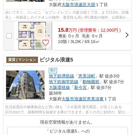
大阪府
大阪市浪速区
大国
１丁目
歩いてすぐ。コンビニ「セブン‐イレブン 大阪大国１丁目」まで212m。設備
良し・外観良しのイチオシの物件。遮音性も高いRC構造の物件。お部屋から
徒歩4分の場所に駅があれば、遅刻する...
15.8
万
円
(管理費等：12,000円 )
0ヶ月
0ヶ月
敷金
礼金
10階 / 3LDK / 69.16㎡
ビジタル浪速5
賃貸 | マンション
敷0
地下鉄堺筋線
「
恵美須町
」駅 徒歩3分
地下鉄御堂筋線
「
動物園前
」駅 徒歩7分
大阪環状線
「
新今宮
」駅 徒歩7分
築38年
大阪府
大阪市浪速区
恵美須東
１丁目
生活必需品や健康食品など買い物も「スギ薬局 通天閣店」が近くにある
(221m)ので、移動時間を短縮する事ができます。多くの方に好評の、駅から
徒歩5分の生活に便利な立地です。景色や...
現在空室情報がありません。
「ビジタル浪速5」への