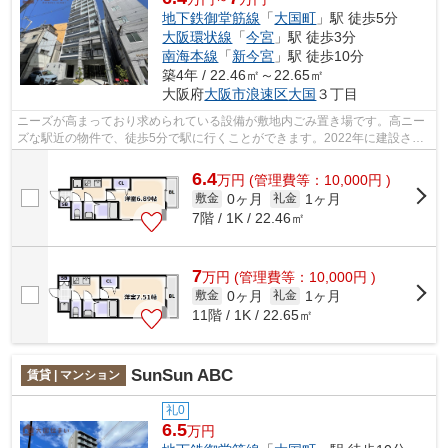
地下鉄御堂筋線
「
大国町
」駅 徒歩5分
大阪環状線
「
今宮
」駅 徒歩3分
南海本線
「
新今宮
」駅 徒歩10分
築4年 / 22.46㎡～22.65㎡
大阪府
大阪市浪速区
大国
３丁目
ニーズが高まっており求められている設備が敷地内ごみ置き場です。高ニー
ズな駅近の物件で、徒歩5分で駅に行くことができます。2022年に建設され
た物件です。多くの方からご好評頂いて...
6.4
万
円
(管理費等：10,000円 )
0ヶ月
1ヶ月
敷金
礼金
7階 / 1K / 22.46㎡
7
万
円
(管理費等：10,000円 )
0ヶ月
1ヶ月
敷金
礼金
11階 / 1K / 22.65㎡
SunSun ABC
賃貸 | マンション
礼0
6.5
万円