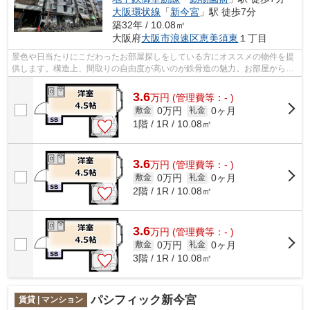
大阪環状線
「
新今宮
」駅 徒歩7分
築32年 / 10.08㎡
大阪府
大阪市浪速区
恵美須東
１丁目
景色や日当たりにこだわったお部屋探しをしている方にオススメの物件を提
供します。構造上、間取りの自由度が高いのが鉄骨造の魅力。お部屋から徒
歩3分の場所に駅があれば、遅刻する心...
3.6
万
円
(管理費等：- )
0万円
0ヶ月
敷金
礼金
1階 / 1R / 10.08㎡
3.6
万
円
(管理費等：- )
0万円
0ヶ月
敷金
礼金
2階 / 1R / 10.08㎡
3.6
万
円
(管理費等：- )
0万円
0ヶ月
敷金
礼金
3階 / 1R / 10.08㎡
パシフィック新今宮
賃貸 | マンション