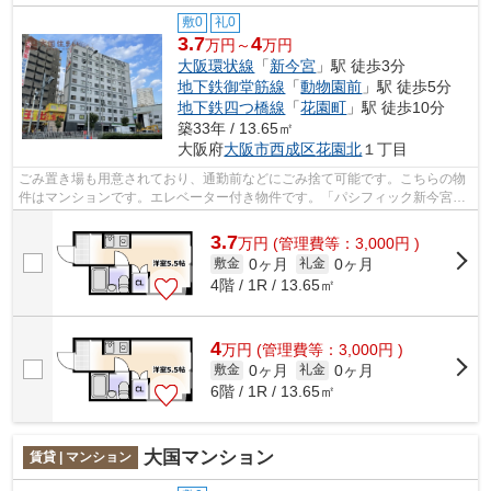
敷0
礼0
3.7
4
万円～
万円
大阪環状線
「
新今宮
」駅 徒歩3分
地下鉄御堂筋線
「
動物園前
」駅 徒歩5分
地下鉄四つ橋線
「
花園町
」駅 徒歩10分
築33年 / 13.65㎡
大阪府
大阪市西成区
花園北
１丁目
ごみ置き場も用意されており、通勤前などにごみ捨て可能です。こちらの物
件はマンションです。エレベーター付き物件です。「パシフィック新今宮」
の物件情報をお探しならお気軽にお問...
3.7
万
円
(管理費等：3,000円 )
0ヶ月
0ヶ月
敷金
礼金
4階 / 1R / 13.65㎡
4
万
円
(管理費等：3,000円 )
0ヶ月
0ヶ月
敷金
礼金
6階 / 1R / 13.65㎡
大国マンション
賃貸 | マンション