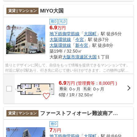
MIYO大国
賃貸 | マンション
敷0
礼0
6.9
万円
地下鉄御堂筋線
「
大国町
」駅 徒歩5分
大阪環状線
「
今宮
」駅 徒歩7分
大阪環状線
「
新今宮
」駅 徒歩8分
築19年 / 32.50㎡
大阪府
大阪市浪速区
大国
１丁目
造りとデザインに関して、自信をもって情報を提供できるマンションです。
付近に駅が2駅あり、行き先に応じて使い分けができます。この物件は駅か
ら徒歩5分のマンションです。共用部に...
6.9
万
円
(管理費等：8,000円 )
0ヶ月
0ヶ月
敷金
礼金
6階 / 1R / 32.50㎡
ファーストフィオーレ難波南アルマ
賃貸 | マンション
敷0
7
万円
地下鉄御堂筋線
「
大国町
」駅 徒歩6分