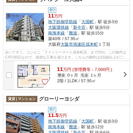
敷0
11
万円
地下鉄御堂筋線
「
大国町
」駅 徒歩3分
大阪環状線
「
新今宮
」駅 徒歩5分
南海本線
「
難波
」駅 徒歩15分
築40年 / 57.95㎡
大阪府
大阪市浪速区
戎本町
１丁目
歩いてすぐ。コンビニ「ファミリーマート戎本町店」まで55m。この物件は
CATV対応なので、面倒な工事を省けます。こちらの物件は3沿線以上がご利
用いただけます。ゴミ出し24時間OKの物...
11
万
円
(管理費等：7,000円 )
0ヶ月
1ヶ月
敷金
礼金
2階 / 1LDK / 57.95㎡
グローリーヨシダ
賃貸 | マンション
敷0
11.5
万円
地下鉄御堂筋線
「
大国町
」駅 徒歩3分
南海本線
「
難波
」駅 徒歩12分
大阪環状線
「
新今宮
」駅 徒歩6分