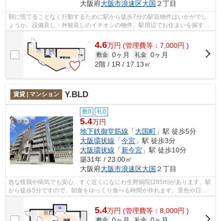
大阪府
大阪市浪速区
大国
２丁目
朝に慌てることなく行動するために駅から徒歩7分の駅近物件はいかがでし
ょうか。設備良し・外観良しのイチオシの物件。駅周辺でお住まいを探すな
ら、大阪市浪速区エリアの大阪市営御堂...
4.6
万
円
(管理費等：7,000円 )
0ヶ月
0ヶ月
敷金
礼金
2階 / 1R / 17.13㎡
Y.BLD
賃貸 | マンション
敷0
礼0
5.4
万円
地下鉄御堂筋線
「
大国町
」駅 徒歩5分
大阪環状線
「
今宮
」駅 徒歩3分
大阪環状線
「
新今宮
」駅 徒歩10分
築31年 / 23.00㎡
大阪府
大阪市浪速区
大国
２丁目
急な怪我や病気でも安心、すぐ近くになにわ生野病院(285m)があります。駅
から徒歩5分ですので、朝食をゆっくり食べる時間が作れます。景色や日当
たりにこだわったお部屋探しをしている...
5.4
万
円
(管理費等：8,000円 )
0ヶ月
0ヶ月
敷金
礼金