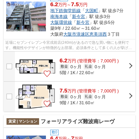
6.2
7.5
万円～
万円
地下鉄御堂筋線
「
大国町
」駅 徒歩7分
南海本線
「
新今宮
」駅 徒歩3分
大阪環状線
「
新今宮
」駅 徒歩5分
築9年 / 22.60㎡～31.60㎡
大阪府
大阪市浪速区
恵美須西
３丁目
近場にセブンイレブン今宮戎前店(240m)があるので急な買い物にも便利で
す。機能性やデザインが特徴的なお部屋。必須条件として多くの人が挙げ
る、エレベーターのある物件です。防犯カ...
6.2
万
円
(管理費等：7,000円 )
0ヶ月
0ヶ月
敷金
礼金
5階 / 1K / 22.60㎡
7.5
万
円
(管理費等：7,000円 )
0ヶ月
0ヶ月
敷金
礼金
9階 / 1K / 31.60㎡
フォーリアライズ難波南レーヴ
賃貸 | マンション
敷0
6.4
7
万円～
万円