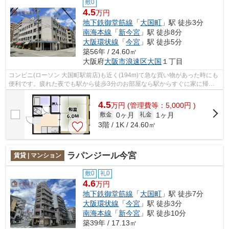
敷0
4.5
万円
地下鉄御堂筋線
「
大国町
」駅 徒歩3分
南海本線
「
新今宮
」駅 徒歩8分
大阪環状線
「
今宮
」駅 徒歩5分
築56年 / 24.60㎡
大阪府
大阪市浪速区
大国
１丁目
コンビニ(ローソン 大国町駅前店)も近く(194m)て急な買い物があった時にも
便利です。疲れた夜でも駅から徒歩3分のお部屋なら駅からすぐに家に帰る
ことができます。自転車持ちの方には...
4.5
万
円
(管理費等：5,000円 )
0ヶ月
1ヶ月
敷金
礼金
3階 / 1K / 24.60㎡
ラパンジール今宮
賃貸 | マンション
敷0
礼0
4.6
万円
地下鉄御堂筋線
「
大国町
」駅 徒歩7分
大阪環状線
「
今宮
」駅 徒歩3分
南海本線
「
新今宮
」駅 徒歩10分
築39年 / 17.13㎡