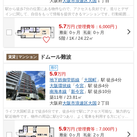
大阪府
大阪市浪速区
大国
１丁目
駅から徒歩7分の位置にある物件なので、アクセスも良好です。造りとデザ
インに関して、自信をもって情報を提供できるマンションです。行動範囲が
広がる2駅利用可能な物件です。共用部...
5.7
万
円
(管理費等：6,000円 )
0ヶ月
0ヶ月
敷金
礼金
5階 / 1K / 24.22㎡
ドムール難波
賃貸 | マンション
敷0
5.9
万円
地下鉄御堂筋線
「
大国町
」駅 徒歩4分
大阪環状線
「
今宮
」駅 徒歩4分
南海本線
「
新今宮
」駅 徒歩10分
築11年 / 23.81㎡
大阪府
大阪市浪速区
大国
２丁目
ライフ大国町店まで徒歩6分です。徒歩4分で駅にアクセス可能な、魅力的な
駅近物件です。物件の周辺に駅が2つあり、よく電車を利用する方にピッタ
リです。共用部にはエレベータ・敷地内...
5.9
万
円
(管理費等：7,000円 )
0ヶ月
2ヶ月
敷金
礼金