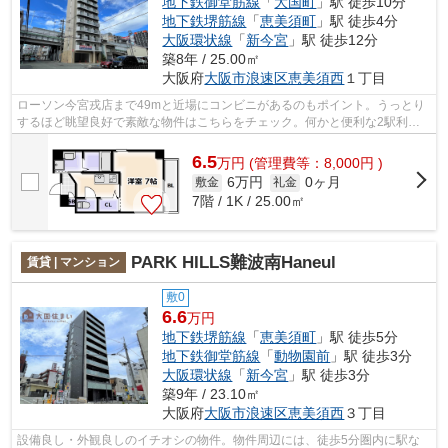
地下鉄御堂筋線
「
大国町
」駅 徒歩10分
地下鉄堺筋線
「
恵美須町
」駅 徒歩4分
大阪環状線
「
新今宮
」駅 徒歩12分
築8年 / 25.00㎡
大阪府
大阪市浪速区
恵美須西
１丁目
ローソン今宮戎店まで49mと近場にコンビニがあるのもポイント。うっとり
するほど眺望良好で素敵な物件はこちらをチェック。何かと便利な2駅利用
可能な物件。内装もきれいな一押しの築...
6.5
万
円
(管理費等：8,000円 )
6万円
0ヶ月
敷金
礼金
7階 / 1K / 25.00㎡
PARK HILLS難波南Haneul
賃貸 | マンション
敷0
6.6
万円
地下鉄堺筋線
「
恵美須町
」駅 徒歩5分
地下鉄御堂筋線
「
動物園前
」駅 徒歩3分
大阪環状線
「
新今宮
」駅 徒歩3分
築9年 / 23.10㎡
大阪府
大阪市浪速区
恵美須西
３丁目
設備良し・外観良しのイチオシの物件。物件周辺には、徒歩5分圏内に駅な