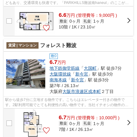
どもあり、交通環境も快適です。「PARKHILLS難波南haneul」のここがイ
チオシ。大阪市営堺筋線恵美須町周辺にあ...
6.6
万
円
(管理費等：9,000円 )
0ヶ月
1ヶ月
敷金
礼金
10階 / 1K / 23.10㎡
フォレスト難波
賃貸 | マンション
敷0
6.7
万円
地下鉄御堂筋線
「
大国町
」駅 徒歩7分
大阪環状線
「
新今宮
」駅 徒歩3分
南海本線
「
新今宮
」駅 徒歩3分
築7年 / 26.13㎡
大阪府
大阪市浪速区
戎本町
２丁目
駅から徒歩7分に立地する物件です。こちらはエレベーター付きの物件で
す。2駅利用可能でとても利便性の高い物件です。当社イチオシの物件の
「フォレスト難波 (FOREST NANBA)」。ぜひ...
6.7
万
円
(管理費等：10,000円 )
0ヶ月
1ヶ月
敷金
礼金
7階 / 1K / 26.13㎡