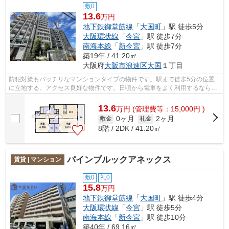
敷0
13.6
万円
地下鉄御堂筋線
「
大国町
」駅 徒歩5分
大阪環状線
「
今宮
」駅 徒歩7分
南海本線
「
新今宮
」駅 徒歩7分
築19年 / 41.20㎡
大阪府
大阪市浪速区
大国
１丁目
防犯対策もバッチリなマンションタイプの物件です。駅まで徒歩5分の位置
に立地する、アクセス良好な物件です。日頃から電車をよく利用するなら2
駅利用可能な物件はいかがでしょうか。...
13.6
万
円
(管理費等：15,000円 )
0ヶ月
2ヶ月
敷金
礼金
8階 / 2DK / 41.20㎡
パインブルックアネックス
賃貸 | マンション
敷0
礼0
15.8
万円
地下鉄御堂筋線
「
大国町
」駅 徒歩4分
大阪環状線
「
今宮
」駅 徒歩5分
南海本線
「
新今宮
」駅 徒歩10分
築40年 / 69.16㎡