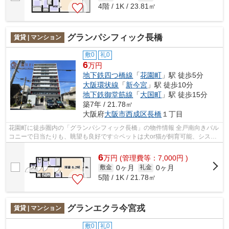
4階 / 1K / 23.81㎡
グランパシフィック長橋
賃貸 | マンション
敷0
礼0
6
万円
地下鉄四つ橋線
「
花園町
」駅 徒歩5分
大阪環状線
「
新今宮
」駅 徒歩10分
地下鉄御堂筋線
「
大国町
」駅 徒歩15分
築7年 / 21.78㎡
大阪府
大阪市西成区
長橋
１丁目
花園町に徒歩圏内の「グランパシフィック長橋」の物件情報 全戸南向きバル
コニーで日当たりも、眺望も良好です☆ペットは犬or猫が飼育可能、システ
ムキッチン、エアコン完備☆ 宅配ＢＯ...
6
万
円
(管理費等：7,000円 )
0ヶ月
0ヶ月
敷金
礼金
5階 / 1K / 21.78㎡
グランエクラ今宮戎
賃貸 | マンション
敷0
礼0