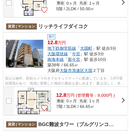
0ヶ月
1ヶ月
敷金
礼金
5階 / 2LDK / 50.00㎡
リッチライフダイコク
賃貸 | マンション
敷0
12.8
万円
地下鉄御堂筋線
「
大国町
」駅 徒歩3分
大阪環状線
「
今宮
」駅 徒歩3分
南海本線
「
新今宮
」駅 徒歩10分
築38年 / 66.65㎡
大阪府
大阪市浪速区
大国
２丁目
安心な物件、防犯カメラ付きでセキュリティーに配慮しています。CATV受
信環境があり、地域に密着した独自の番組も楽しめます。夏は涼しく、冬に
は暖かく、エアコン付き物件ですので快...
12.8
万
円
(管理費等：8,000円 )
0ヶ月
1ヶ月
敷金
礼金
7階 / 3LDK / 66.65㎡
BGC難波タワー（ブルグリンコート難波タワー）
賃貸 | マンション