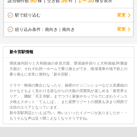
90
36
1～30
該当物件数
棟
空き数
件
棟を表示
駅で絞り込む
変更
変更
絞り込み条件：
南向き｜南向き
新今宮駅情報
環状線内回りと大和路線の奈良方面、環状線外回りと大和路線JR難波
方面が、それぞれ同一ホームで乗り換えができ、南海電車や地下鉄との
乗り換えに非常に便利な「新今宮駅」
ドラマ・映画の舞台になったり、秘密のケン〇ンショーなど人気番組の
ロケなどもよく見かける昔ながらの大阪の雰囲気が楽しめる「新世界エ
リア」、隣駅「天王寺駅」までつづく家族やカップルでにぎわうインス
タ映えスポット「てんしば」、また星野リゾートの開業も決まり関西で
注目のエリアとなっています。
新今宮駅周辺といえば汚い、怖いといったイメージがありましたが・・
もうそんな声は近々聞こえなくなりそうですね。