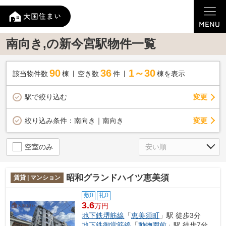
南向き,の新今宮駅物件一覧
90
36
1～30
該当物件数
棟
空き数
件
棟を表示
駅で絞り込む
変更
変更
絞り込み条件：
南向き｜南向き
空室のみ
昭和グランドハイツ恵美須
賃貸 | マンション
敷0
礼0
3.6
万円
地下鉄堺筋線
「
恵美須町
」駅 徒歩3分
地下鉄御堂筋線
「
動物園前
」駅 徒歩7分