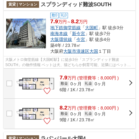
スプランディッド難波SOUTH
賃貸 | マンション
敷0
礼0
7.9
8.2
万円～
万円
地下鉄御堂筋線
「
大国町
」駅 徒歩3分
南海本線
「
新今宮
」駅 徒歩7分
大阪環状線
「
今宮
」駅 徒歩4分
築4年 / 23.78㎡
大阪府
大阪市浪速区
大国
１丁目
大阪メトロ御堂筋線【大国町駅】に徒歩3分「スプランディッド難波
SOUTH」の物件情報 ペットは犬、猫どちらか飼育可能、近隣にはペットシ
ョップや動物病院も多く、散歩に向いてる大きな...
7.9
万
円
(管理費等：8,000円 )
0ヶ月
0ヶ月
敷金
礼金
6階 / 1K / 23.78㎡
8.2
万
円
(管理費等：8,000円 )
0ヶ月
0ヶ月
敷金
礼金
9階 / 1K / 23.78㎡
ラパンジール大国4
賃貸 | マンション