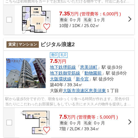
こちらは初期費用をカードでお支払いいただける物件です。付近にある2つ
の駅は、用途や行き先に応じて使い分け...
7.35
万
円
(管理費等：6,000円 )
0ヶ月
1ヶ月
敷金
礼金
10階 / 1DK / 25.02㎡
ビジタル浪速2
賃貸 | マンション
敷0
礼0
7.5
万円
地下鉄堺筋線
「
恵美須町
」駅 徒歩3分
地下鉄御堂筋線
「
動物園前
」駅 徒歩8分
大阪環状線
「
新今宮
」駅 徒歩9分
築40年 / 39.34㎡
大阪府
大阪市浪速区
恵美須東
１丁目
駅から徒歩5分ですので、朝食をゆっくり食べる時間が作れます。景色や日
当たりにこだわったお部屋探しをしている方にオススメの物件を提供しま
す。大国住まいはお客様の喜びの声を聞く...
7.5
万
円
(管理費等：5,000円 )
0ヶ月
0ヶ月
敷金
礼金
7階 / 2LDK / 39.34㎡