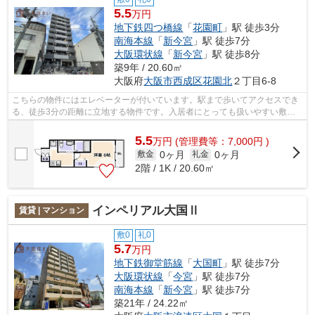
5.5
万円
地下鉄四つ橋線
「
花園町
」駅 徒歩3分
南海本線
「
新今宮
」駅 徒歩7分
大阪環状線
「
新今宮
」駅 徒歩8分
築9年 / 20.60㎡
大阪府
大阪市西成区
花園北
２丁目6-8
こちらの物件にはエレベーターが付いています。駅まで歩いてアクセスでき
る、徒歩3分の距離に立地する物件です。入居者にとっても扱いやすい敷地
内ごみ置き場がついています。気になる...
5.5
万
円
(管理費等：7,000円 )
0ヶ月
0ヶ月
敷金
礼金
2階 / 1K / 20.60㎡
インペリアル大国Ⅱ
賃貸 | マンション
敷0
礼0
5.7
万円
地下鉄御堂筋線
「
大国町
」駅 徒歩7分
大阪環状線
「
今宮
」駅 徒歩7分
南海本線
「
新今宮
」駅 徒歩7分
築21年 / 24.22㎡