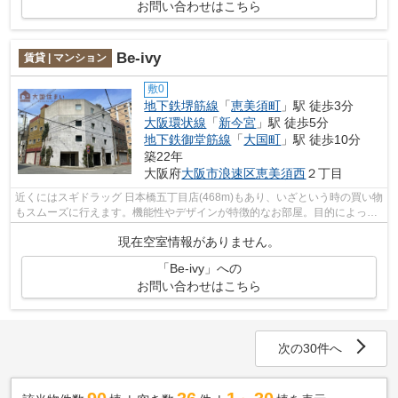
お問い合わせはこちら
Be-ivy
賃貸 | マンション
敷0
地下鉄堺筋線
「
恵美須町
」駅 徒歩3分
大阪環状線
「
新今宮
」駅 徒歩5分
地下鉄御堂筋線
「
大国町
」駅 徒歩10分
築22年
大阪府
大阪市浪速区
恵美須西
２丁目
近くにはスギドラッグ 日本橋五丁目店(468m)もあり、いざという時の買い物
もスムーズに行えます。機能性やデザインが特徴的なお部屋。目的によって
さまざまな構造形式を選ぶことができ...
現在空室情報がありません。
「Be-ivy」への
お問い合わせはこちら
次の30件へ