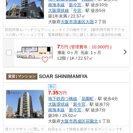
南海本線
「
新今宮
」駅 徒歩10分
大阪環状線
「
今宮
」駅 徒歩5分
築1年未満 / 22.57㎡
大阪府
大阪市浪速区
大国
２丁目
防犯対策もバッチリなマンションタイプの物件です。2駅利用可能でアクセ
スの良いマンションです。電車移動の多い方に嬉しい駅から徒歩6分の物件
です。共用部にはエレベータ・敷地内ご...
7
万
円
(管理費等：10,000円 )
0ヶ月
1ヶ月
敷金
礼金
12階 / 1K / 22.57㎡
SOAR SHINIMAMIYA
賃貸 | マンション
敷0
7.35
万円
地下鉄四つ橋線
「
花園町
」駅 徒歩4分
大阪環状線
「
新今宮
」駅 徒歩7分
南海本線
「
新今宮
」駅 徒歩7分
築3年 / 25.02㎡
大阪府
大阪市西成区
花園北
１丁目
造りとデザインに関して、自信をもって情報を提供できるマンションです。