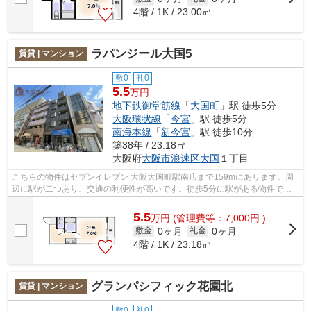
4階 / 1K / 23.00㎡
ラパンジール大国5
賃貸 | マンション
敷0
礼0
5.5
万円
地下鉄御堂筋線
「
大国町
」駅 徒歩5分
大阪環状線
「
今宮
」駅 徒歩5分
南海本線
「
新今宮
」駅 徒歩10分
築38年 / 23.18㎡
大阪府
大阪市浪速区
大国
１丁目
こちらの物件はセブンイレブン 大阪大国町駅南店まで159mにあります。周
辺に駅が二つあり、交通の利便性が高いです。徒歩5分に駅がある物件で
す。「ラパンジール大国5」の物件情報をお...
5.5
万
円
(管理費等：7,000円 )
0ヶ月
0ヶ月
敷金
礼金
4階 / 1K / 23.18㎡
グランパシフィック花園北
賃貸 | マンション
敷0
礼0