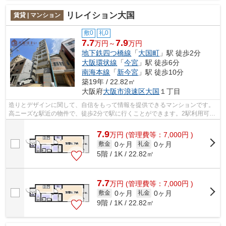
リレイション大国
賃貸 | マンション
敷0
礼0
7.7
7.9
万円～
万円
地下鉄四つ橋線
「
大国町
」駅 徒歩2分
大阪環状線
「
今宮
」駅 徒歩6分
南海本線
「
新今宮
」駅 徒歩10分
築19年 / 22.82㎡
大阪府
大阪市浪速区
大国
１丁目
造りとデザインに関して、自信をもって情報を提供できるマンションです。
高ニーズな駅近の物件で、徒歩2分で駅に行くことができます。2駅利用可能
な物件で目的地に応じて路線を選ぶこ...
7.9
万
円
(管理費等：7,000円 )
0ヶ月
0ヶ月
敷金
礼金
5階 / 1K / 22.82㎡
7.7
万
円
(管理費等：7,000円 )
0ヶ月
0ヶ月
敷金
礼金
9階 / 1K / 22.82㎡