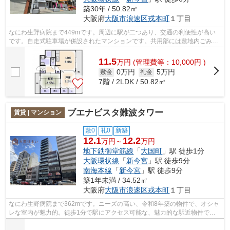
築30年 / 50.82㎡
大阪府
大阪市浪速区
戎本町
１丁目
なにわ生野病院まで449mです。周辺に駅が二つあり、交通の利便性が高い
です。自走式駐車場が併設されたマンションです。共用部には敷地内ごみ置
き場・エレベータなどが揃っており、と...
11.5
万
円
(管理費等：10,000円 )
0万円
5万円
敷金
礼金
7階 / 2LDK / 50.82㎡
ブエナビスタ難波タワー
賃貸 | マンション
敷0
礼0
新築
12.1
12.2
万円～
万円
地下鉄御堂筋線
「
大国町
」駅 徒歩1分
大阪環状線
「
新今宮
」駅 徒歩9分
南海本線
「
新今宮
」駅 徒歩9分
築1年未満 / 34.52㎡
大阪府
大阪市浪速区
戎本町
１丁目
なにわ生野病院まで362mです。ニーズの高い、令和8年築の物件で、オシャ
レな室内が魅力的。徒歩1分で駅にアクセス可能な、魅力的な駅近物件で
す。共用部には敷地内ごみ置き場・エレベ...