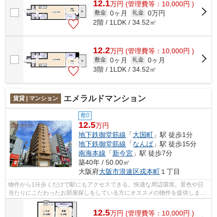
12.1
万
円
(管理費等：10,000円 )
0ヶ月
0万円
敷金
礼金
2階 / 1LDK / 34.52㎡
12.2
万
円
(管理費等：10,000円 )
0ヶ月
0ヶ月
敷金
礼金
3階 / 1LDK / 34.52㎡
エメラルドマンション
賃貸 | マンション
敷0
12.5
万円
地下鉄御堂筋線
「
大国町
」駅 徒歩1分
地下鉄御堂筋線
「
なんば
」駅 徒歩15分
南海本線
「
新今宮
」駅 徒歩7分
築40年 / 50.00㎡
大阪府
大阪市浪速区
戎本町
１丁目
物件から1分歩くだけで駅にもアクセスできる。快適な周辺環境。景色や日
当たりにこだわったお部屋探しをしている方にオススメの物件を提供しま
す。多くの方からご好評頂いているエメラ...
12.5
万
円
(管理費等：10,000円 )