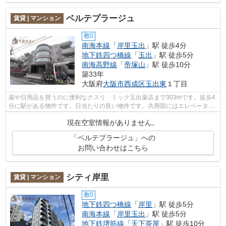
ベルテプラージュ
賃貸 | マンション
敷0
南海本線
「
岸里玉出
」駅 徒歩4分
地下鉄四つ橋線
「
玉出
」駅 徒歩5分
南海高野線
「
帝塚山
」駅 徒歩10分
築33年
大阪府
大阪市西成区
玉出東
１丁目
薬や日用品を買うのに便利なクスリ ミック玉出薬店まで303mです。徒歩4
分に駅がある物件です。日当たりの良い物件です。共用部にはエレベータ・
敷地内ごみ置き場などが備わっておりと...
現在空室情報がありません。
「ベルテプラージュ」への
お問い合わせはこちら
シティ岸里
賃貸 | マンション
敷0
地下鉄四つ橋線
「
岸里
」駅 徒歩5分
南海本線
「
岸里玉出
」駅 徒歩5分
地下鉄堺筋線
「
天下茶屋
」駅 徒歩10分