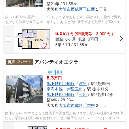
築21年 / 31.58㎡
大阪府
大阪市西成区
玉出西
１丁目
歩いて497mの場所に、アプロたまで店があります。陽が当たる物件は湿気
も少なく健康な毎日を過ごせます。あると使い勝手がよく利便性が高いのが
敷地内ごみ置き場です。こだわりポイン...
6.05
万
円
(管理費等：3,000円 )
0ヶ月
0万円
敷金
礼金
3階 / 1R / 31.58㎡
アバンティオエクラ
賃貸 | アパート
敷0
礼0
6.3
万円
地下鉄四つ橋線
「
岸里
」駅 徒歩9分
南海本線
「
岸里玉出
」駅 徒歩11分
地下鉄四つ橋線
「
玉出
」駅 徒歩12分
築4年 / 28.26㎡
大阪府
大阪市西成区
千本中
２丁目
物件から470mのところに西成千本郵便局があります。駅から徒歩9分の物件
なら、駅前のお買い物も便利です。使い勝手の良いアパートでイチオシの物
件です。多くの方からご好評頂いている...