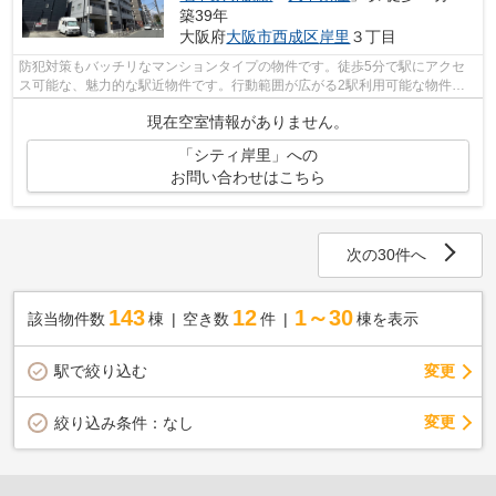
築39年
大阪府
大阪市西成区
岸里
３丁目
防犯対策もバッチリなマンションタイプの物件です。徒歩5分で駅にアクセ
ス可能な、魅力的な駅近物件です。行動範囲が広がる2駅利用可能な物件で
す。共用部には敷地内ごみ置き場・エレ...
現在空室情報がありません。
「シティ岸里」への
お問い合わせはこちら
次の30件へ
143
12
1～30
該当物件数
棟
空き数
件
棟を表示
駅で絞り込む
変更
変更
絞り込み条件：
なし