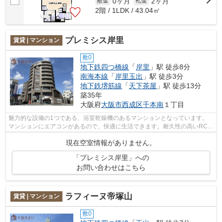
0ヶ月
2ヶ月
敷金
礼金
2階 / 1LDK / 43.04㎡
プレミシス岸里
賃貸 | マンション
敷0
地下鉄四つ橋線
「
岸里
」駅 徒歩8分
南海本線
「
岸里玉出
」駅 徒歩3分
地下鉄堺筋線
「
天下茶屋
」駅 徒歩13分
築35年
大阪府
大阪市西成区
千本南
１丁目
魅力的な設備の1つである、浴室乾燥機のあるマンションとなっています。
マンションにエアコンがあるので、快適に生活できます。耐久性の高いRC構
造の住居を当社で是非とも見つけて下さ...
現在空室情報がありません。
「プレミシス岸里」への
お問い合わせはこちら
ラフィーヌ帝塚山
賃貸 | マンション
敷0