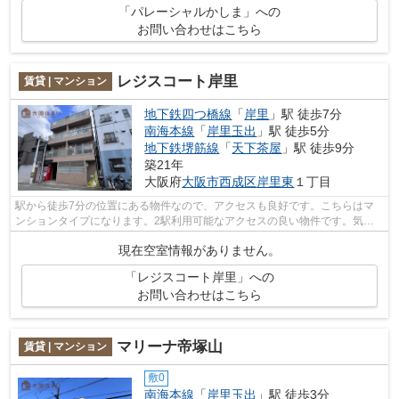
「パレーシャルかしま」への
お問い合わせはこちら
レジスコート岸里
賃貸 | マンション
地下鉄四つ橋線
「
岸里
」駅 徒歩7分
南海本線
「
岸里玉出
」駅 徒歩5分
地下鉄堺筋線
「
天下茶屋
」駅 徒歩9分
築21年
大阪府
大阪市西成区
岸里東
１丁目
駅から徒歩7分の位置にある物件なので、アクセスも良好です。こちらはマ
ンションタイプになります。2駅利用可能なアクセスの良い物件です。気に
なるイチオシ物件情報：「レジスコート...
現在空室情報がありません。
「レジスコート岸里」への
お問い合わせはこちら
マリーナ帝塚山
賃貸 | マンション
敷0
南海本線
「
岸里玉出
」駅 徒歩3分