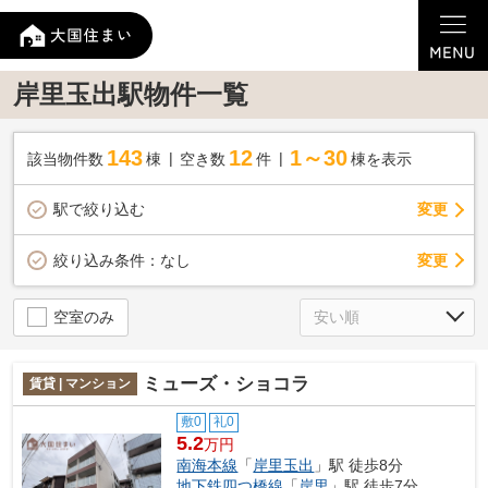
岸里玉出駅物件一覧
143
12
1～30
該当物件数
棟
空き数
件
棟を表示
駅で絞り込む
変更
変更
絞り込み条件：
なし
空室のみ
ミューズ・ショコラ
賃貸 | マンション
敷0
礼0
5.2
万円
南海本線
「
岸里玉出
」駅 徒歩8分
地下鉄四つ橋線
「
岸里
」駅 徒歩7分