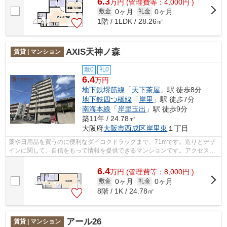
6.3
万
円
(管理費等：4,000円 )
0ヶ月
0ヶ月
敷金
礼金
1階 / 1LDK / 28.26㎡
AXIS天神ノ森
賃貸 | マンション
敷0
礼0
6.4
万円
地下鉄堺筋線
「
天下茶屋
」駅 徒歩8分
地下鉄四つ橋線
「
岸里
」駅 徒歩7分
南海本線
「
岸里玉出
」駅 徒歩9分
築11年 / 24.78㎡
大阪府
大阪市西成区
岸里東
１丁目
薬や日用品を買うのに便利なダイコクドラッグまで、71mです。造りとデザ
インに関して、自信をもって情報を提供できるマンションです。アクセスの
良い徒歩8分の物件です。「AXIS天神ノ...
6.4
万
円
(管理費等：8,000円 )
0ヶ月
0ヶ月
敷金
礼金
8階 / 1K / 24.78㎡
アール26
賃貸 | マンション