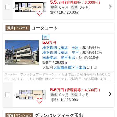
5.5
万
円
(管理費等：8,000円 )
0ヶ月
0ヶ月
敷金
礼金
3階 / 1K / 20.83㎡
コータコート
賃貸 | アパート
敷0
5.6
万円
地下鉄四つ橋線
「
玉出
」駅 徒歩8分
地下鉄四つ橋線
「
岸里
」駅 徒歩12分
南海本線
「
岸里玉出
」駅 徒歩10分
築9年 / 26.09㎡
大阪府
大阪市西成区
玉出西
１丁目
スーパー「フレッシュフードマーケット たまで店」が物件から471mのとこ
ろにあります。こちらの物件はアパートです。2駅利用できる場所にあり、
アクセスが便利です。新着情報：コータ...
5.6
万
円
(管理費等：4,600円 )
0ヶ月
1ヶ月
敷金
礼金
1階 / 1K / 26.09㎡
グランパシフィック玉出
賃貸 | マンション