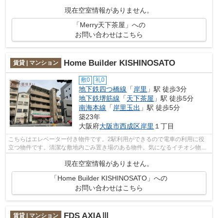
和2年築の、多くの方に好評の物件となり...
現在空室情報がありません。
「Merry天下茶屋」への
お問い合わせはこちら
Home Builder KISHINOSATO
賃貸 | マンション
敷0
礼0
地下鉄四つ橋線
「
岸里
」駅 徒歩3分
地下鉄堺筋線
「
天下茶屋
」駅 徒歩5分
南海本線
「
岸里玉出
」駅 徒歩5分
築23年
大阪府
大阪市西成区
岸里
１丁目
こちらはエレベーター付き物件です。2駅利用ができるので電車の利用に役
立つ物件です。清潔な敷地内ごみ置き場のある物件。気になるイチオシ物件
情報：「Home Builder KISHINOSATO」。...
現在空室情報がありません。
「Home Builder KISHINOSATO」への
お問い合わせはこちら
FDS AXIAⅢ
賃貸 | マンション