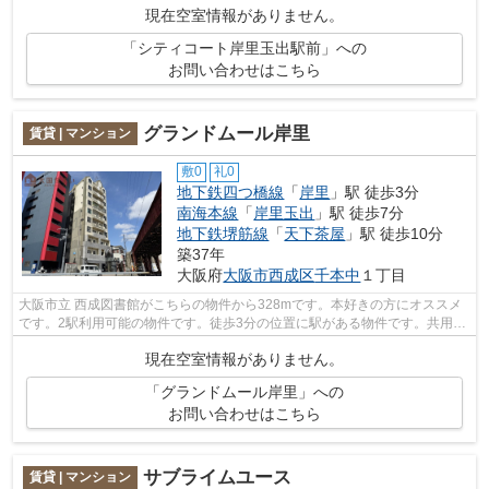
現在空室情報がありません。
「シティコート岸里玉出駅前」への
お問い合わせはこちら
グランドムール岸里
賃貸 | マンション
敷0
礼0
地下鉄四つ橋線
「
岸里
」駅 徒歩3分
南海本線
「
岸里玉出
」駅 徒歩7分
地下鉄堺筋線
「
天下茶屋
」駅 徒歩10分
築37年
大阪府
大阪市西成区
千本中
１丁目
大阪市立 西成図書館がこちらの物件から328mです。本好きの方にオススメ
です。2駅利用可能の物件です。徒歩3分の位置に駅がある物件です。共用部
にはエレベータ・敷地内ごみ置き場など...
現在空室情報がありません。
「グランドムール岸里」への
お問い合わせはこちら
サブライムユース
賃貸 | マンション