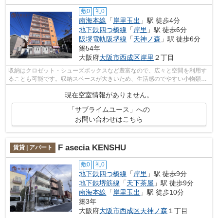
敷0
礼0
南海本線
「
岸里玉出
」駅 徒歩4分
地下鉄四つ橋線
「
岸里
」駅 徒歩6分
阪堺電軌阪堺線
「
天神ノ森
」駅 徒歩6分
築54年
大阪府
大阪市西成区
岸里
２丁目
収納はクロゼット・シューズボックスなど豊富なので、広々と空間を利用す
ることも可能です。収納スペースが大きいため、生活感のでやすい小物類も
すっきりと隠して収納できる洗面化粧...
現在空室情報がありません。
「サブライムユース」への
お問い合わせはこちら
F asecia KENSHU
賃貸 | アパート
敷0
礼0
地下鉄四つ橋線
「
岸里
」駅 徒歩9分
地下鉄堺筋線
「
天下茶屋
」駅 徒歩9分
南海本線
「
岸里玉出
」駅 徒歩10分
築3年
大阪府
大阪市西成区
天神ノ森
１丁目