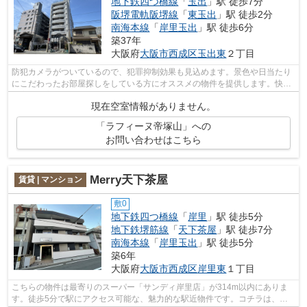
地下鉄四つ橋線
「
玉出
」駅 徒歩7分
阪堺電軌阪堺線
「
東玉出
」駅 徒歩2分
南海本線
「
岸里玉出
」駅 徒歩6分
築37年
大阪府
大阪市西成区
玉出東
２丁目
防犯カメラがついているので、犯罪抑制効果も見込めます。景色や日当たり
にこだわったお部屋探しをしている方にオススメの物件を提供します。快適
な室内で高ニーズの1989年築の物件と...
現在空室情報がありません。
「ラフィーヌ帝塚山」への
お問い合わせはこちら
Merry天下茶屋
賃貸 | マンション
敷0
地下鉄四つ橋線
「
岸里
」駅 徒歩5分
地下鉄堺筋線
「
天下茶屋
」駅 徒歩7分
南海本線
「
岸里玉出
」駅 徒歩5分
築6年
大阪府
大阪市西成区
岸里東
１丁目
こちらの物件は最寄りのスーパー「サンディ岸里店」が314m以内にありま
す。徒歩5分で駅にアクセス可能な、魅力的な駅近物件です。コチラは、令