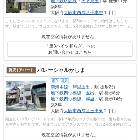
地下鉄堺筋線
「
天下茶屋
」駅 徒歩11分
築8年
大阪府
大阪市西成区
千本中
１丁目
こちらはマンションタイプになります。築5年のイチオシ物件はこちらで
す。駅まで歩いてアクセスできる、徒歩5分の距離に立地する物件です。2駅
利用可物件なので、よく電車を利用する方...
現在空室情報がありません。
「第3ハイツ和らぎ」への
お問い合わせはこちら
パレーシャルかしま
賃貸 | アパート
敷0
礼0
南海本線
「
岸里玉出
」駅 徒歩2分
地下鉄四つ橋線
「
玉出
」駅 徒歩8分
地下鉄四つ橋線
「
岸里
」駅 徒歩14分
築3年
大阪府
大阪市西成区
玉出東
２丁目
陽当たりの良いアパートです。令和5年築のコチラの物件は、落ち着きのあ
る室内が魅力的です。駅まで歩いてアクセスできる、徒歩2分の距離に立地
する物件です。気になるイチオシ物件情...
現在空室情報がありません。