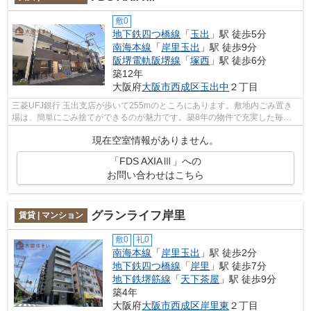
敷0
地下鉄四つ橋線
「
玉出
」駅 徒歩5分
南海本線
「
岸里玉出
」駅 徒歩9分
阪堺電軌阪堺線
「
塚西
」駅 徒歩6分
築12年
大阪府
大阪市西成区
玉出中
２丁目
三菱UFJ銀行 玉出支店が歩いて255mのところにあります。敷地内ごみ置き
場は、簡単にごみ捨てができるのが魅力です。築8年の物件で充実した毎日
を過ごしませんか。FDS AXIAⅢの詳しい情...
現在空室情報がありません。
「FDS AXIAⅢ」への
お問い合わせはこちら
グランライフ岸里
賃貸 | マンション
敷0
礼0
南海本線
「
岸里玉出
」駅 徒歩2分
地下鉄四つ橋線
「
岸里
」駅 徒歩7分
地下鉄堺筋線
「
天下茶屋
」駅 徒歩9分
築4年
大阪府
大阪市西成区
岸里東
２丁目