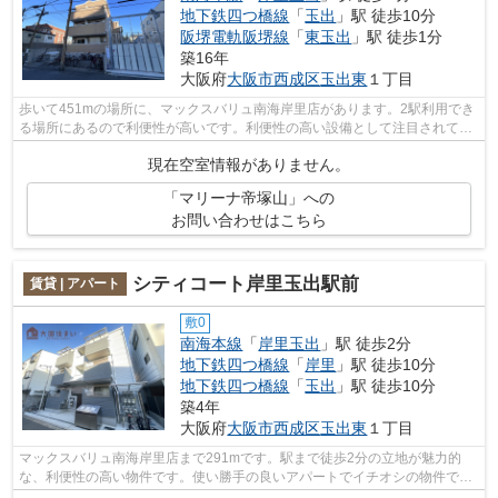
地下鉄四つ橋線
「
玉出
」駅 徒歩10分
阪堺電軌阪堺線
「
東玉出
」駅 徒歩1分
築16年
大阪府
大阪市西成区
玉出東
１丁目
歩いて451mの場所に、マックスバリュ南海岸里店があります。2駅利用でき
る場所にあるので利便性が高いです。利便性の高い設備として注目されてい
るのが敷地内ごみ置き場です。「マリー...
現在空室情報がありません。
「マリーナ帝塚山」への
お問い合わせはこちら
シティコート岸里玉出駅前
賃貸 | アパート
敷0
南海本線
「
岸里玉出
」駅 徒歩2分
地下鉄四つ橋線
「
岸里
」駅 徒歩10分
地下鉄四つ橋線
「
玉出
」駅 徒歩10分
築4年
大阪府
大阪市西成区
玉出東
１丁目
マックスバリュ南海岸里店まで291mです。駅まで徒歩2分の立地が魅力的
な、利便性の高い物件です。使い勝手の良いアパートでイチオシの物件で
す。多くの方からご好評頂いているシティコ...