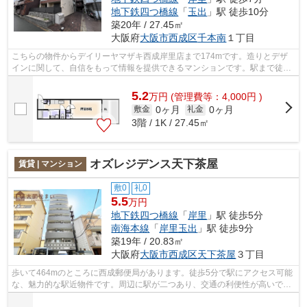
地下鉄四つ橋線
「
玉出
」駅 徒歩10分
築20年 / 27.45㎡
大阪府
大阪市西成区
千本南
１丁目
こちらの物件からデイリーヤマザキ西成岸里店まで174mです。造りとデザ
インに関して、自信をもって情報を提供できるマンションです。駅まで徒歩
8分なので、アクセスの良い物件です。ミ...
5.2
万
円
(管理費等：4,000円 )
0ヶ月
0ヶ月
敷金
礼金
3階 / 1K / 27.45㎡
オズレジデンス天下茶屋
賃貸 | マンション
敷0
礼0
5.5
万円
地下鉄四つ橋線
「
岸里
」駅 徒歩5分
南海本線
「
岸里玉出
」駅 徒歩9分
築19年 / 20.83㎡
大阪府
大阪市西成区
天下茶屋
３丁目
歩いて464mのところに西成郵便局があります。徒歩5分で駅にアクセス可能
な、魅力的な駅近物件です。周辺に駅が二つあり、交通の利便性が高いで
す。共用部にはエレベータ・敷地内ごみ置...