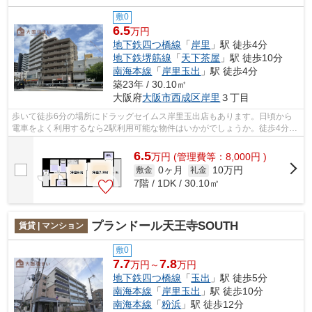
敷0
6.5
万円
地下鉄四つ橋線
「
岸里
」駅 徒歩4分
地下鉄堺筋線
「
天下茶屋
」駅 徒歩10分
南海本線
「
岸里玉出
」駅 徒歩4分
築23年 / 30.10㎡
大阪府
大阪市西成区
岸里
３丁目
歩いて徒歩6分の場所にドラッグセイムス岸里玉出店もあります。日頃から
電車をよく利用するなら2駅利用可能な物件はいかがでしょうか。徒歩4分で
駅にアクセス可能な、魅力的な駅近物件...
6.5
万
円
(管理費等：8,000円 )
0ヶ月
10万円
敷金
礼金
7階 / 1DK / 30.10㎡
プランドール天王寺SOUTH
賃貸 | マンション
敷0
7.7
7.8
万円～
万円
地下鉄四つ橋線
「
玉出
」駅 徒歩5分
南海本線
「
岸里玉出
」駅 徒歩10分
南海本線
「
粉浜
」駅 徒歩12分