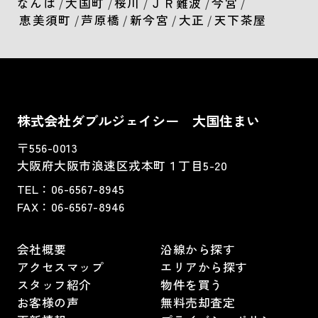
なんば
/
大国町
/
桜川
/
ＪＲ難波
/
今宮
/
恵美須町
/
芦原橋
/
新今宮
/
大正
/
天下茶屋
株式会社ダブルジェイシー 大国住まい
〒556-0013
大阪府大阪市浪速区戎本町１丁目5-20
TEL：
06-6567-8945
FAX：06-6567-8946
会社概要
沿線から探す
アクセスマップ
エリアから探す
スタッフ紹介
物件を買う
お客様の声
無料売却査定