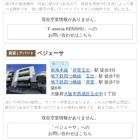
築1年の築浅物件。付近に駅が2つあるので、経路を用途や行き先によって選
べる物件です。使い勝手の良いアパートでイチオシの物件です。気になるイ
チオシ物件情報：「F asecia KENSHU」...
現在空室情報がありません。
「F asecia KENSHU」への
お問い合わせはこちら
ベジェーサ
賃貸 | アパート
敷0
礼0
南海本線
「
岸里玉出
」駅 徒歩3分
地下鉄四つ橋線
「
玉出
」駅 徒歩7分
地下鉄四つ橋線
「
岸里
」駅 徒歩7分
築6年
大阪府
大阪市西成区
玉出中
１丁目
歩いて407mの場所に、サンディ岸里店があります。こちらの物件は周辺に
駅が2つあるので電車へのアクセスが便利な物件です。駅まで歩いてアクセ
スできる、徒歩3分の距離に立地する物件...
現在空室情報がありません。
「ベジェーサ」への
お問い合わせはこちら