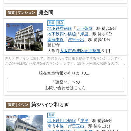
凛空間
賃貸 | マンション
敷0
礼0
地下鉄堺筋線
「
天下茶屋
」駅 徒歩5分
地下鉄四つ橋線
「
岸里
」駅 徒歩6分
南海本線
「
岸里玉出
」駅 徒歩10分
築17年
大阪府
大阪市西成区
天下茶屋
３丁目
造りとデザインに関して、自信をもって情報を提供できるマンションです。
この物件は駅から徒歩5分のマンションです。2駅利用可能な物件なので、用
途や行き先に応じて経路を選択できま...
現在空室情報がありません。
「凛空間」への
お問い合わせはこちら
第3ハイツ和らぎ
賃貸 | タウン
敷0
地下鉄四つ橋線
「
岸里
」駅 徒歩5分
南海本線
「
岸里玉出
」駅 徒歩11分