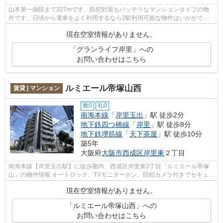
山本第一病院まで327mです。防犯対策もバッチリなマンションタイプの物
件です。日頃から電車をよく利用するなら2駅利用可能な物件はいかがでし
ょうか。グランライフ岸里の詳しい情報。...
現在空室情報がありません。
「グランライフ岸里」への
お問い合わせはこちら
ルミエール帝塚山西
賃貸 | マンション
敷0
礼0
南海本線
「
岸里玉出
」駅 徒歩2分
地下鉄四つ橋線
「
岸里
」駅 徒歩8分
地下鉄堺筋線
「
天下茶屋
」駅 徒歩10分
築5年
大阪府
大阪市西成区
岸里東
２丁目
南海本線【岸里玉出駅】に徒歩圏内、西成区岸里東2丁目「ルミエール帝塚
山」の物件情報 オートロック、TVモニターホン、防犯カメラ付きでセキュリ
ティも安心♪ 宅配ボックスや浴室乾燥...
現在空室情報がありません。
「ルミエール帝塚山西」への
お問い合わせはこちら