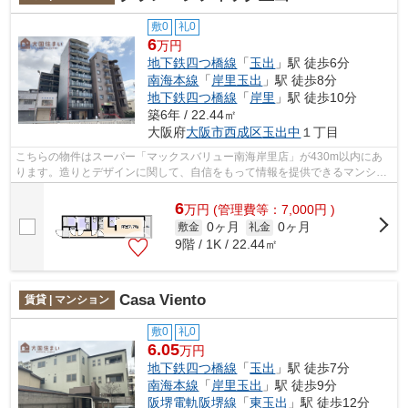
敷0
礼0
6
万円
地下鉄四つ橋線
「
玉出
」駅 徒歩6分
南海本線
「
岸里玉出
」駅 徒歩8分
地下鉄四つ橋線
「
岸里
」駅 徒歩10分
築6年 / 22.44㎡
大阪府
大阪市西成区
玉出中
１丁目
こちらの物件はスーパー「マックスバリュー南海岸里店」が430m以内にあ
ります。造りとデザインに関して、自信をもって情報を提供できるマンショ
ンです。築4年の築浅物件。共用部には敷...
6
万
円
(管理費等：7,000円 )
0ヶ月
0ヶ月
敷金
礼金
9階 / 1K / 22.44㎡
Casa Viento
賃貸 | マンション
敷0
礼0
6.05
万円
地下鉄四つ橋線
「
玉出
」駅 徒歩7分
南海本線
「
岸里玉出
」駅 徒歩9分
阪堺電軌阪堺線
「
東玉出
」駅 徒歩12分