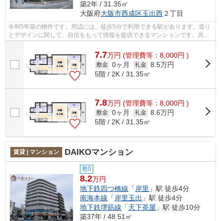
築2年 / 31.35㎡
大阪府
大阪市西成区
玉出西
２丁目
令和5年築の物件です。周辺には、徒歩5分で利用できる駅があります。造り
とデザインに関して、自信をもって情報を提供できるマンションです。共用
部にはエレベータ・敷地内ごみ置き場...
7.7
万
円
(管理費等：8,000円 )
0ヶ月
8.5万円
敷金
礼金
5階 / 2K / 31.35㎡
7.8
万
円
(管理費等：8,000円 )
0ヶ月
8.6万円
敷金
礼金
5階 / 2K / 31.35㎡
DAIKOマンション
賃貸 | マンション
敷0
8.2
万円
地下鉄四つ橋線
「
岸里
」駅 徒歩4分
南海本線
「
岸里玉出
」駅 徒歩4分
地下鉄堺筋線
「
天下茶屋
」駅 徒歩10分
築37年 / 48.51㎡