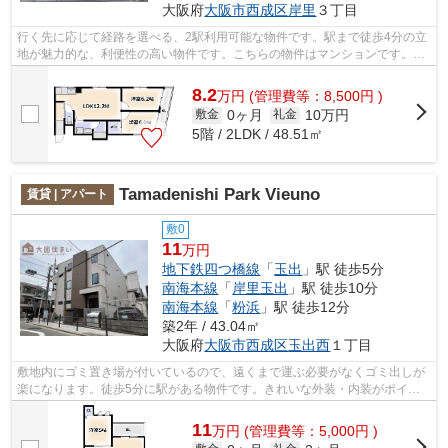
大阪府
大阪市西成区
岸里
３丁目
行く先に応じて経路を選べる、2駅利用可能な物件です。駅まで徒歩4分の立
地が魅力的な、利便性の高い物件です。こちらの物件はマンションです。共
用部にはエレベータ・敷地内ごみ置き...
8.2
万
円
(管理費等：8,500円 )
0ヶ月
10万円
敷金
礼金
5階 / 2LDK / 48.51㎡
Tamadenishi Park Vieuno
賃貸 | アパート
敷0
11
万円
地下鉄四つ橋線
「
玉出
」駅 徒歩5分
南海本線
「
岸里玉出
」駅 徒歩10分
南海本線
「
粉浜
」駅 徒歩12分
築2年 / 43.04㎡
大阪府
大阪市西成区
玉出西
１丁目
敷地内にゴミ置き場が付いているので、遠くまで運ぶ必要がなくゴミ出しが
楽になります。徒歩5分に駅がある物件です。きれいな外装・内装がポイン
ト。「Tamadenishi Park Vieuno」のこ...
11
万
円
(管理費等：5,000円 )