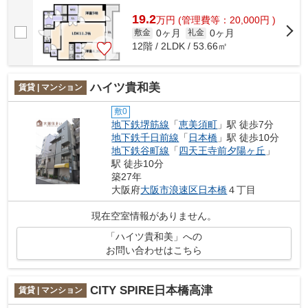
車駅の使い分けができます。共用部に...
19.2
万
円
(管理費等：20,000円 )
0ヶ月
0ヶ月
敷金
礼金
12階 / 2LDK / 53.66㎡
ハイツ貴和美
賃貸 | マンション
敷0
地下鉄堺筋線
「
恵美須町
」駅 徒歩7分
地下鉄千日前線
「
日本橋
」駅 徒歩10分
地下鉄谷町線
「
四天王寺前夕陽ヶ丘
」
駅 徒歩10分
築27年
大阪府
大阪市浪速区
日本橋
４丁目
現在空室情報がありません。
「ハイツ貴和美」への
お問い合わせはこちら
CITY SPIRE日本橋高津
賃貸 | マンション