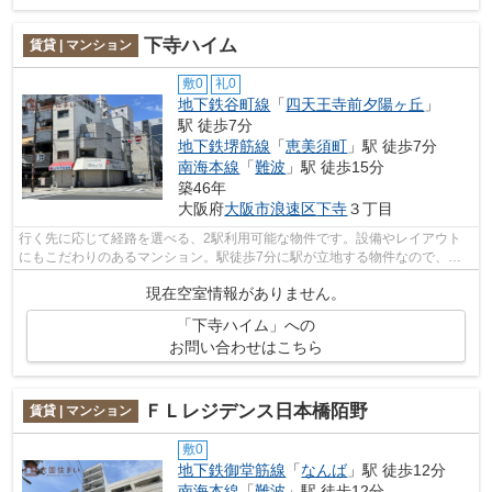
下寺ハイム
賃貸 | マンション
敷0
礼0
地下鉄谷町線
「
四天王寺前夕陽ヶ丘
」
駅 徒歩7分
地下鉄堺筋線
「
恵美須町
」駅 徒歩7分
南海本線
「
難波
」駅 徒歩15分
築46年
大阪府
大阪市浪速区
下寺
３丁目
行く先に応じて経路を選べる、2駅利用可能な物件です。設備やレイアウト
にもこだわりのあるマンション。駅徒歩7分に駅が立地する物件なので、電
車を多く利用する方にとって便利です。...
現在空室情報がありません。
「下寺ハイム」への
お問い合わせはこちら
ＦＬレジデンス日本橋陌野
賃貸 | マンション
敷0
地下鉄御堂筋線
「
なんば
」駅 徒歩12分
南海本線
「
難波
」駅 徒歩12分