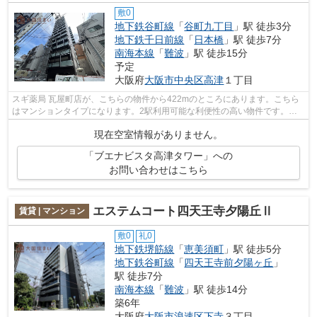
敷0
地下鉄谷町線
「
谷町九丁目
」駅 徒歩3分
地下鉄千日前線
「
日本橋
」駅 徒歩7分
南海本線
「
難波
」駅 徒歩15分
予定
大阪府
大阪市中央区
高津
１丁目
スギ薬局 瓦屋町店が、こちらの物件から422mのところにあります。こちら
はマンションタイプになります。2駅利用可能な利便性の高い物件です。共
用部には敷地内ごみ置き場・エレベータ...
現在空室情報がありません。
「ブエナビスタ高津タワー」への
お問い合わせはこちら
エステムコート四天王寺夕陽丘Ⅱ
賃貸 | マンション
敷0
礼0
地下鉄堺筋線
「
恵美須町
」駅 徒歩5分
地下鉄谷町線
「
四天王寺前夕陽ヶ丘
」
駅 徒歩7分
南海本線
「
難波
」駅 徒歩14分
築6年
大阪府
大阪市浪速区
下寺
３丁目