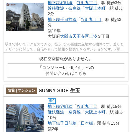
地下鉄谷町線
「
谷町九丁目
」駅 徒歩3分
近鉄難波・奈良線
「
大阪上本町
」駅 徒歩
2分
地下鉄千日前線
「
谷町九丁目
」駅 徒歩3
分
築19年
大阪府
大阪市天王寺区
上汐
３丁目
駅まで歩いてアクセスできる、徒歩3分の距離に立地する物件です。造りと
デザインに関して、自信をもって情報を提供できるマンションです。2駅利
用可能なマンションなので行動範囲も広...
現在空室情報がありません。
「コンソラーレ上町台II」への
お問い合わせはこちら
SUNNY SIDE 生玉
賃貸 | マンション
敷0
地下鉄谷町線
「
谷町九丁目
」駅 徒歩5分
近鉄難波・奈良線
「
大阪上本町
」駅 徒歩
10分
地下鉄千日前線
「
日本橋
」駅 徒歩13分
築2年