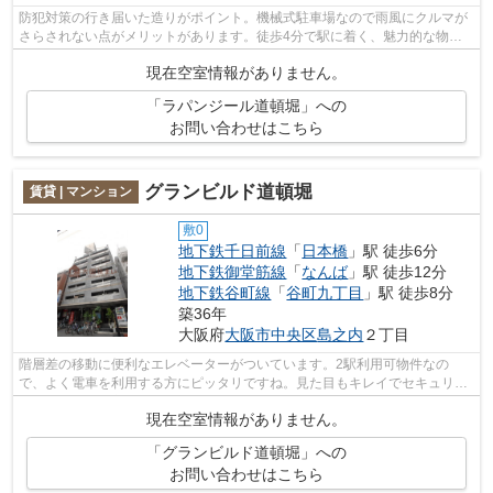
防犯対策の行き届いた造りがポイント。機械式駐車場なので雨風にクルマが
さらされない点がメリットがあります。徒歩4分で駅に着く、魅力的な物件
となっており、好評です。『ラパンジー...
現在空室情報がありません。
「ラパンジール道頓堀」への
お問い合わせはこちら
グランビルド道頓堀
賃貸 | マンション
敷0
地下鉄千日前線
「
日本橋
」駅 徒歩6分
地下鉄御堂筋線
「
なんば
」駅 徒歩12分
地下鉄谷町線
「
谷町九丁目
」駅 徒歩8分
築36年
大阪府
大阪市中央区
島之内
２丁目
階層差の移動に便利なエレベーターがついています。2駅利用可物件なの
で、よく電車を利用する方にピッタリですね。見た目もキレイでセキュリテ
ィ面が気になる方にも推奨できるマンショ...
現在空室情報がありません。
「グランビルド道頓堀」への
お問い合わせはこちら