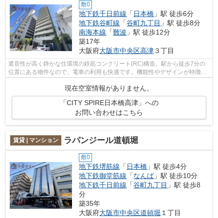
敷0
地下鉄千日前線
「
日本橋
」駅 徒歩6分
地下鉄谷町線
「
谷町九丁目
」駅 徒歩8分
南海本線
「
難波
」駅 徒歩12分
築17年
大阪府
大阪市中央区
高津
３丁目
遮音性が高く静かな住環境の鉄筋コンクリート(RC)構造。駅から徒歩7分の
位置にある物件なので、電車の利用も快適です。機能性やデザインが特徴的
なお部屋。大国住まいで大阪市中央区付...
現在空室情報がありません。
「CITY SPIRE日本橋高津」への
お問い合わせはこちら
ラパンジール道頓堀
賃貸 | マンション
敷0
地下鉄堺筋線
「
日本橋
」駅 徒歩4分
地下鉄御堂筋線
「
なんば
」駅 徒歩10分
地下鉄千日前線
「
谷町九丁目
」駅 徒歩8
分
築35年
大阪府
大阪市中央区
道頓堀
１丁目