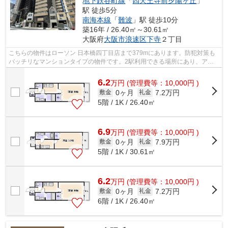
地下鉄谷町線
「
四天王寺前夕陽ヶ丘
」
駅 徒歩5分
南海本線
「
難波
」駅 徒歩10分
築16年 / 26.40㎡～30.61㎡
大阪府
大阪市浪速区
下寺
２丁目
こちらの物件はローソン 日本橋四丁目店まで379mにあります。防犯対策も
バッチリなマンションタイプの物件です。2駅利用できる場所にあり、アク
セスが便利です。共用部にはエレベータ...
6.2
万
円
(管理費等：10,000円 )
0ヶ月
7.2万円
敷金
礼金
5階 / 1K / 26.40㎡
6.9
万
円
(管理費等：10,000円 )
0ヶ月
7.9万円
敷金
礼金
5階 / 1K / 30.61㎡
6.2
万
円
(管理費等：10,000円 )
0ヶ月
7.2万円
敷金
礼金
6階 / 1K / 26.40㎡