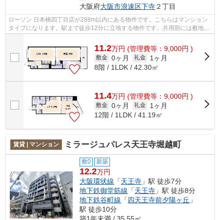
大阪府
大阪市浪速区
下寺
２丁目
ローソン 日本橋四丁目店が288m以内にある物件です。こちらはマンション
タイプになります。駅まで徒歩12分に立地する物件です。共用部には敷地内
ごみ置き場・エレベータなど様々な設備...
11.2
万
円
(管理費等：9,000円 )
0ヶ月
1ヶ月
敷金
礼金
8階 / 1LDK / 42.30㎡
11.4
万
円
(管理費等：9,000円 )
0ヶ月
1ヶ月
敷金
礼金
12階 / 1LDK / 41.19㎡
ミラージュパレス天王寺堀越町
賃貸 | マンション
敷0
新築
12.2
万円
大阪環状線
「
天王寺
」駅 徒歩7分
地下鉄御堂筋線
「
天王寺
」駅 徒歩8分
地下鉄谷町線
「
四天王寺前夕陽ヶ丘
」
駅 徒歩10分
築1年未満 / 35.55㎡