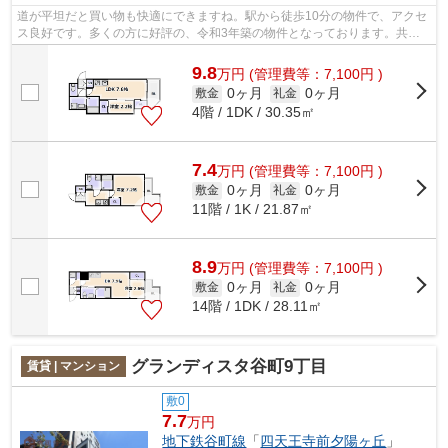
道が平坦だと買い物も快適にできますね。駅から徒歩10分の物件で、アクセ
ス良好です。多くの方に好評の、令和3年築の物件となっております。共用
部には敷地内ごみ置き場・エレベータ2...
9.8
万
円
(管理費等：7,100円 )
0ヶ月
0ヶ月
敷金
礼金
4階 / 1DK / 30.35㎡
7.4
万
円
(管理費等：7,100円 )
0ヶ月
0ヶ月
敷金
礼金
11階 / 1K / 21.87㎡
8.9
万
円
(管理費等：7,100円 )
0ヶ月
0ヶ月
敷金
礼金
14階 / 1DK / 28.11㎡
グランディスタ谷町9丁目
賃貸 | マンション
敷0
7.7
万円
地下鉄谷町線
「
四天王寺前夕陽ヶ丘
」