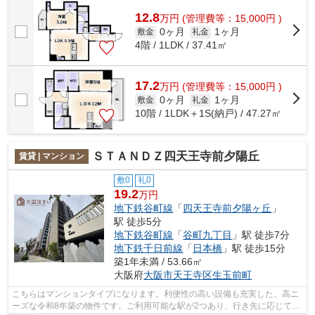
ビスが揃っているので便利です。「La...
12.8
万
円
(管理費等：15,000円 )
0ヶ月
1ヶ月
敷金
礼金
4階 / 1LDK / 37.41㎡
17.2
万
円
(管理費等：15,000円 )
0ヶ月
1ヶ月
敷金
礼金
10階 / 1LDK＋1S(納戸) / 47.27㎡
ＳＴＡＮＤＺ四天王寺前夕陽丘
賃貸 | マンション
敷0
礼0
19.2
万円
地下鉄谷町線
「
四天王寺前夕陽ヶ丘
」
駅 徒歩5分
地下鉄谷町線
「
谷町九丁目
」駅 徒歩7分
地下鉄千日前線
「
日本橋
」駅 徒歩15分
築1年未満 / 53.66㎡
大阪府
大阪市天王寺区
生玉前町
こちらはマンションタイプになります。利便性の高い設備も充実した、高ニ
ーズな令和8年築の物件です。ご利用可能な駅が2つあり、行き先に応じて乗