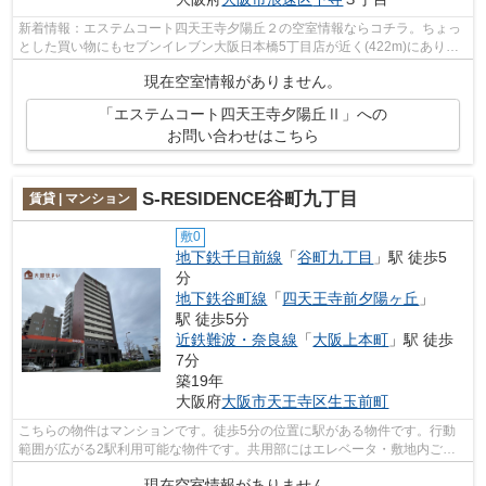
新着情報：エステムコート四天王寺夕陽丘２の空室情報ならコチラ。ちょっ
とした買い物にもセブンイレブン大阪日本橋5丁目店が近く(422m)にあり便
利です。陽当りも良いので、清々しい朝...
現在空室情報がありません。
「エステムコート四天王寺夕陽丘Ⅱ」への
お問い合わせはこちら
S-RESIDENCE谷町九丁目
賃貸 | マンション
敷0
地下鉄千日前線
「
谷町九丁目
」駅 徒歩5
分
地下鉄谷町線
「
四天王寺前夕陽ヶ丘
」
駅 徒歩5分
近鉄難波・奈良線
「
大阪上本町
」駅 徒歩
7分
築19年
大阪府
大阪市天王寺区
生玉前町
こちらの物件はマンションです。徒歩5分の位置に駅がある物件です。行動
範囲が広がる2駅利用可能な物件です。共用部にはエレベータ・敷地内ごみ
置き場などが揃っており、とても充実し...
現在空室情報がありません。