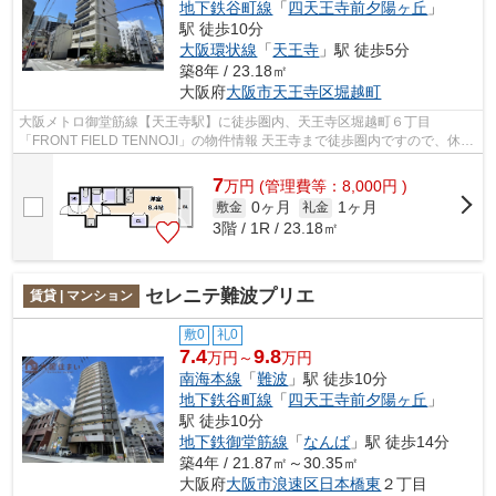
地下鉄谷町線
「
四天王寺前夕陽ヶ丘
」
駅 徒歩10分
大阪環状線
「
天王寺
」駅 徒歩5分
築8年 / 23.18㎡
大阪府
大阪市天王寺区
堀越町
大阪メトロ御堂筋線【天王寺駅】に徒歩圏内、天王寺区堀越町６丁目
「FRONT FIELD TENNOJI」の物件情報 天王寺まで徒歩圏内ですので、休日
にはショッピングや映画を楽しめる好立地♪ ペ...
7
万
円
(管理費等：8,000円 )
0ヶ月
1ヶ月
敷金
礼金
3階 / 1R / 23.18㎡
セレニテ難波プリエ
賃貸 | マンション
敷0
礼0
7.4
9.8
万円～
万円
南海本線
「
難波
」駅 徒歩10分
地下鉄谷町線
「
四天王寺前夕陽ヶ丘
」
駅 徒歩10分
地下鉄御堂筋線
「
なんば
」駅 徒歩14分
築4年 / 21.87㎡～30.35㎡
大阪府
大阪市浪速区
日本橋東
２丁目