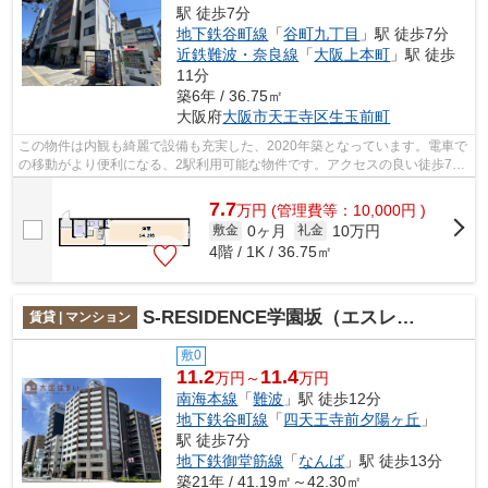
駅 徒歩7分
地下鉄谷町線
「
谷町九丁目
」駅 徒歩7分
近鉄難波・奈良線
「
大阪上本町
」駅 徒歩
11分
築6年 / 36.75㎡
大阪府
大阪市天王寺区
生玉前町
この物件は内観も綺麗で設備も充実した、2020年築となっています。電車で
の移動がより便利になる、2駅利用可能な物件です。アクセスの良い徒歩7分
の物件です。当社イチオシの物件の「...
7.7
万
円
(管理費等：10,000円 )
0ヶ月
10万円
敷金
礼金
4階 / 1K / 36.75㎡
S-RESIDENCE学園坂（エスレジデンス学園坂）
賃貸 | マンション
敷0
11.2
11.4
万円～
万円
南海本線
「
難波
」駅 徒歩12分
地下鉄谷町線
「
四天王寺前夕陽ヶ丘
」
駅 徒歩7分
地下鉄御堂筋線
「
なんば
」駅 徒歩13分
築21年 / 41.19㎡～42.30㎡