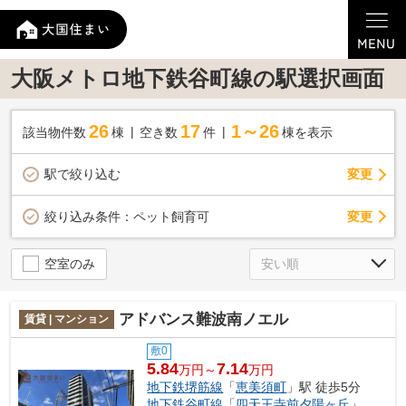
大阪メトロ地下鉄谷町線の駅選択画面
26
17
1～26
該当物件数
棟
空き数
件
棟を表示
駅で絞り込む
変更
変更
絞り込み条件：
ペット飼育可
空室のみ
アドバンス難波南ノエル
賃貸 | マンション
敷0
5.84
7.14
万円～
万円
地下鉄堺筋線
「
恵美須町
」駅 徒歩5分
地下鉄谷町線
「
四天王寺前夕陽ヶ丘
」