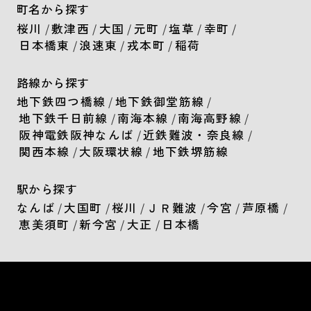
町名から探す
桜川
/
敷津西
/
大国
/
元町
/
塩草
/
幸町
/
日本橋東
/
浪速東
/
戎本町
/
稲荷
路線から探す
地下鉄四つ橋線
/
地下鉄御堂筋線
/
地下鉄千日前線
/
南海本線
/
南海高野線
/
阪神電鉄阪神なんば
/
近鉄難波・奈良線
/
関西本線
/
大阪環状線
/
地下鉄堺筋線
駅から探す
なんば
/
大国町
/
桜川
/
ＪＲ難波
/
今宮
/
芦原橋
/
恵美須町
/
新今宮
/
大正
/
日本橋