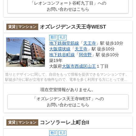
「レオンコンフォート谷町九丁目」への
お問い合わせはこちら
オズレジデンス天王寺WEST
賃貸 | マンション
敷0
礼0
地下鉄御堂筋線
「
天王寺
」駅 徒歩10分
大阪環状線
「
天王寺
」駅 徒歩10分
地下鉄谷町線
「
阿倍野
」駅 徒歩10分
築19年
大阪府
大阪市西成区
山王
１丁目
造りとデザインに関して、自信をもって情報を提供できるマンションです。
駅徒歩7分に駅が立地する物件なので、電車を多く利用する方にとって便利
です。重たいゴミの持ち運びがしやすく...
現在空室情報がありません。
「オズレジデンス天王寺WEST」への
お問い合わせはこちら
コンソラーレ上町台II
賃貸 | マンション
敷0
礼0