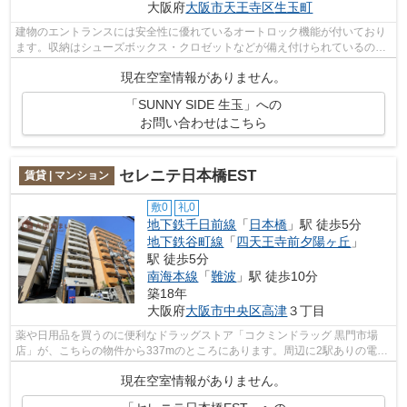
大阪府
大阪市天王寺区
生玉町
建物のエントランスには安全性に優れているオートロック機能が付いており
ます。収納はシューズボックス・クロゼットなどが備え付けられているの
で、衣類や日用品の収納に重宝します。...
現在空室情報がありません。
「SUNNY SIDE 生玉」への
お問い合わせはこちら
セレニテ日本橋EST
賃貸 | マンション
敷0
礼0
地下鉄千日前線
「
日本橋
」駅 徒歩5分
地下鉄谷町線
「
四天王寺前夕陽ヶ丘
」
駅 徒歩5分
南海本線
「
難波
」駅 徒歩10分
築18年
大阪府
大阪市中央区
高津
３丁目
薬や日用品を買うのに便利なドラッグストア「コクミンドラッグ 黒門市場
店」が、こちらの物件から337mのところにあります。周辺に2駅ありの電車
通勤しやすいマンションです。駅まで歩...
現在空室情報がありません。