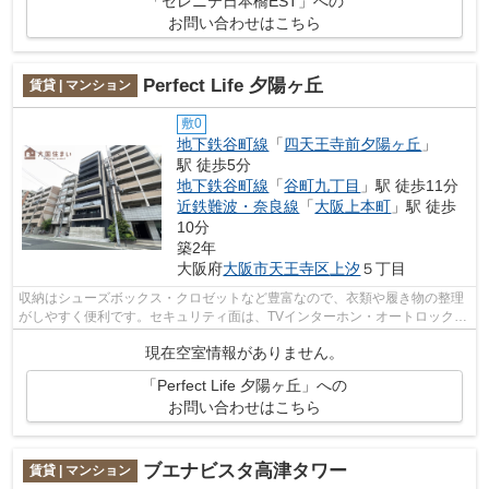
「セレニテ日本橋EST」への
お問い合わせはこちら
Perfect Life 夕陽ヶ丘
賃貸 | マンション
敷0
地下鉄谷町線
「
四天王寺前夕陽ヶ丘
」
駅 徒歩5分
地下鉄谷町線
「
谷町九丁目
」駅 徒歩11分
近鉄難波・奈良線
「
大阪上本町
」駅 徒歩
10分
築2年
大阪府
大阪市天王寺区
上汐
５丁目
収納はシューズボックス・クロゼットなど豊富なので、衣類や履き物の整理
がしやすく便利です。セキュリティ面は、TVインターホン・オートロックな
ど充実しているので、防犯対策もばっ...
現在空室情報がありません。
「Perfect Life 夕陽ヶ丘」への
お問い合わせはこちら
ブエナビスタ高津タワー
賃貸 | マンション