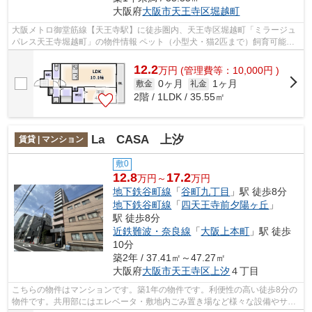
大阪府
大阪市天王寺区
堀越町
大阪メトロ御堂筋線【天王寺駅】に徒歩圏内、天王寺区堀越町「ミラージュ
パレス天王寺堀越町」の物件情報 ペット（小型犬・猫2匹まで）飼育可能な
新築物件♪駅にも近くてアクセス良好♪...
12.2
万
円
(管理費等：10,000円 )
0ヶ月
1ヶ月
敷金
礼金
2階 / 1LDK / 35.55㎡
La CASA 上汐
賃貸 | マンション
敷0
12.8
17.2
万円～
万円
地下鉄谷町線
「
谷町九丁目
」駅 徒歩8分
地下鉄谷町線
「
四天王寺前夕陽ヶ丘
」
駅 徒歩8分
近鉄難波・奈良線
「
大阪上本町
」駅 徒歩
10分
築2年 / 37.41㎡～47.27㎡
大阪府
大阪市天王寺区
上汐
４丁目
こちらの物件はマンションです。築1年の物件です。利便性の高い徒歩8分の
物件です。共用部にはエレベータ・敷地内ごみ置き場など様々な設備やサー