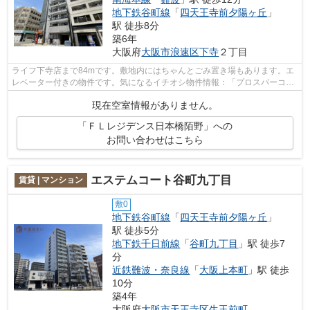
地下鉄谷町線
「
四天王寺前夕陽ヶ丘
」
駅 徒歩8分
築6年
大阪府
大阪市浪速区
下寺
２丁目
ライフ下寺店まで84mです。敷地内にはちゃんとごみ置き場もあります。エ
レベーター付きの物件です。気になるイチオシ物件情報：「プロスパーコー
ト日本橋」。地域によっては建物の高さ...
現在空室情報がありません。
「ＦＬレジデンス日本橋陌野」への
お問い合わせはこちら
エステムコート谷町九丁目
賃貸 | マンション
敷0
地下鉄谷町線
「
四天王寺前夕陽ヶ丘
」
駅 徒歩5分
地下鉄千日前線
「
谷町九丁目
」駅 徒歩7
分
近鉄難波・奈良線
「
大阪上本町
」駅 徒歩
10分
築4年
大阪府
大阪市天王寺区
生玉前町