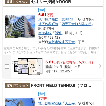
セオリー夕陽丘DOOR
賃貸 | マンション
敷0
6.61
万円
地下鉄堺筋線
「
恵美須町
」駅 徒歩5分
地下鉄谷町線
「
四天王寺前夕陽ヶ丘
」
駅 徒歩8分
南海本線
「
難波
」駅 徒歩15分
築6年 / 22.42㎡
大阪府
大阪市浪速区
下寺
３丁目
敷地内ごみ置き場は、忙しいあなたの時間を有効に活用できます。防犯対策
もバッチリなマンションタイプの物件です。付近にある2つの駅は、用途や
行き先に応じて使い分けることができま...
6.61
万
円
(管理費等：5,000円 )
0ヶ月
1ヶ月
敷金
礼金
2階 / 1K / 22.42㎡
FRONT FIELD TENNOJI（フロントフィールドテンノウジ）
賃貸 | マンション
敷0
7
万円
地下鉄御堂筋線
「
天王寺
」駅 徒歩5分