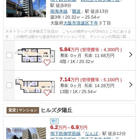
駅 徒歩8分
南海本線
「
難波
」駅 徒歩13分
築3年 / 20.32㎡～25.54㎡
大阪府
大阪市浪速区
下寺
３丁目
スギドラッグ 日本橋五丁目店が、こちらの物件から472mのところにありま
す。この物件は駅から徒歩5分のマンションです。マンションの周辺に駅が2
つあり、よく電車を利用する方にピッタ...
5.84
万
円
(管理費等：4,300円 )
0ヶ月
11.68万円
敷金
礼金
4階 / 1K / 20.32㎡
7.14
万
円
(管理費等：5,100円 )
0ヶ月
14.28万円
敷金
礼金
13階 / 1K / 25.54㎡
ヒルズ夕陽丘
賃貸 | マンション
敷0
6.2
6.9
万円～
万円
地下鉄御堂筋線
「
なんば
」駅 徒歩12分