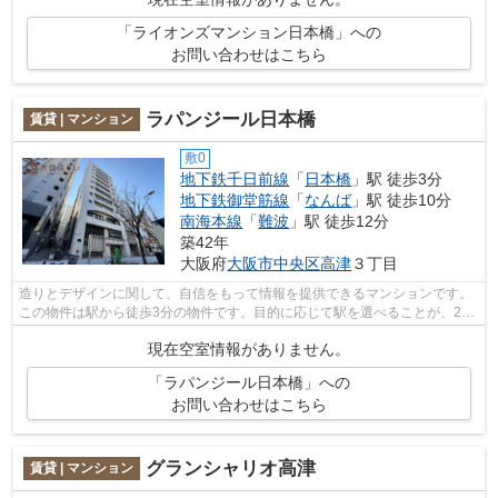
「ライオンズマンション日本橋」への
お問い合わせはこちら
ラパンジール日本橋
賃貸 | マンション
敷0
地下鉄千日前線
「
日本橋
」駅 徒歩3分
地下鉄御堂筋線
「
なんば
」駅 徒歩10分
南海本線
「
難波
」駅 徒歩12分
築42年
大阪府
大阪市中央区
高津
３丁目
造りとデザインに関して、自信をもって情報を提供できるマンションです。
この物件は駅から徒歩3分の物件です。目的に応じて駅を選べることが、2駅
利用できるこの物件のメリットです。...
現在空室情報がありません。
「ラパンジール日本橋」への
お問い合わせはこちら
グランシャリオ高津
賃貸 | マンション