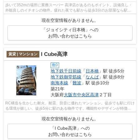
歩いて352mの場所に業務スーパー 高津店があるのもポイント。設備良し・
外観良しのイチオシの物件。疲れた夜でも駅から徒歩3分のお部屋なら駅か
らすぐに家に帰ることができます。耐火...
現在空室情報がありません。
「ジョイシティ日本橋」への
お問い合わせはこちら
I Cube高津
賃貸 | マンション
敷0
地下鉄千日前線
「
日本橋
」駅 徒歩5分
地下鉄御堂筋線
「
なんば
」駅 徒歩8分
南海本線
「
難波
」駅 徒歩10分
築21年
大阪府
大阪市中央区
高津
２丁目
RC構造を生かした耐火、耐震、防音に優れたマンション。徒歩でも駅に行け
る環境が嬉しい、徒歩5分に駅のある物件です。機能性やデザインが特徴的
なお部屋。気になるイチオシ物件情報：...
現在空室情報がありません。
「I Cube高津」への
お問い合わせはこちら