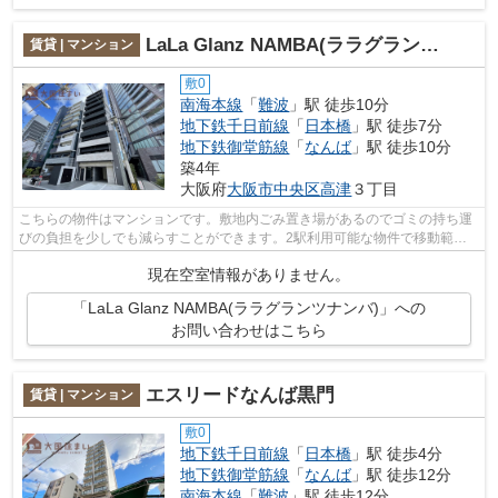
LaLa Glanz NAMBA(ララグランツナンバ)
賃貸 | マンション
敷0
南海本線
「
難波
」駅 徒歩10分
地下鉄千日前線
「
日本橋
」駅 徒歩7分
地下鉄御堂筋線
「
なんば
」駅 徒歩10分
築4年
大阪府
大阪市中央区
高津
３丁目
こちらの物件はマンションです。敷地内ごみ置き場があるのでゴミの持ち運
びの負担を少しでも減らすことができます。2駅利用可能な物件で移動範囲
が広がります。「LaLa Glanz NAMBA」の...
現在空室情報がありません。
「LaLa Glanz NAMBA(ララグランツナンバ)」への
お問い合わせはこちら
エスリードなんば黒門
賃貸 | マンション
敷0
地下鉄千日前線
「
日本橋
」駅 徒歩4分
地下鉄御堂筋線
「
なんば
」駅 徒歩12分
南海本線
「
難波
」駅 徒歩12分