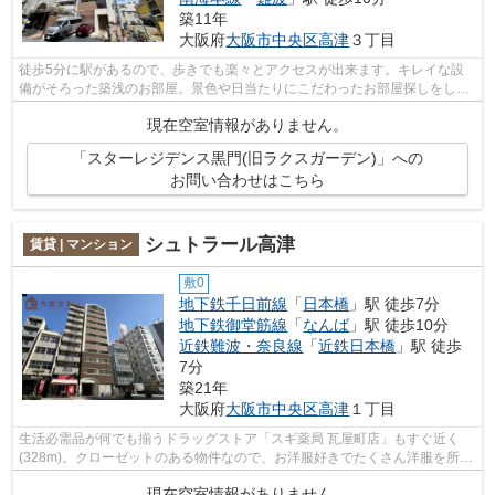
築11年
大阪府
大阪市中央区
高津
３丁目
徒歩5分に駅があるので、歩きでも楽々とアクセスが出来ます。キレイな設
備がそろった築浅のお部屋。景色や日当たりにこだわったお部屋探しをして
いる方にオススメの物件を提供します。...
現在空室情報がありません。
「スターレジデンス黒門(旧ラクスガーデン)」への
お問い合わせはこちら
シュトラール高津
賃貸 | マンション
敷0
地下鉄千日前線
「
日本橋
」駅 徒歩7分
地下鉄御堂筋線
「
なんば
」駅 徒歩10分
近鉄難波・奈良線
「
近鉄日本橋
」駅 徒歩
7分
築21年
大阪府
大阪市中央区
高津
１丁目
生活必需品が何でも揃うドラッグストア「スギ薬局 瓦屋町店」もすぐ近く
(328m)。クローゼットのある物件なので、お洋服好きでたくさん洋服を所有
している方はいかがですか。物件には独...
現在空室情報がありません。