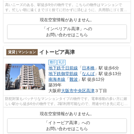
高いニーズのある、駅徒歩9分の物件です。こちらの物件はマンションで
す。忙しい朝に遠くまでゴミ捨てに行かずに済むように、共用部にゴミ置き
場が付いています。新着情報：インペリア...
現在空室情報がありません。
「インペリアル高津」への
お問い合わせはこちら
イトーピア高津
賃貸 | マンション
敷0
礼0
地下鉄千日前線
「
日本橋
」駅 徒歩6分
地下鉄御堂筋線
「
なんば
」駅 徒歩13分
南海本線
「
難波
」駅 徒歩12分
築39年
大阪府
大阪市中央区
高津
３丁目
防犯対策もバッチリなマンションタイプの物件です。電車移動の多い方に嬉
しい駅から徒歩6分の物件です。2駅利用可能なので、用途や行き先に応じて
経路を選択できます。共用部にはエレ...
現在空室情報がありません。
「イトーピア高津」への
お問い合わせはこちら