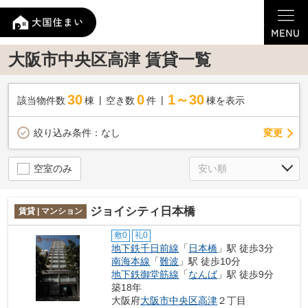
大阪市中央区高津 賃貸一覧
30
0
1～30
該当物件数
棟
空き数
件
棟を表示
変更
絞り込み条件：
なし
空室のみ
ジョイシティ日本橋
賃貸 | マンション
敷0
礼0
地下鉄千日前線
「
日本橋
」駅 徒歩3分
南海本線
「
難波
」駅 徒歩10分
地下鉄御堂筋線
「
なんば
」駅 徒歩9分
築18年
大阪府
大阪市中央区
高津
２丁目