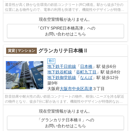
遮音性が高く静かな住環境の鉄筋コンクリート(RC)構造。駅から徒歩7分の
位置にある物件なので、電車の利用も快適です。機能性やデザインが特徴的
なお部屋。大国住まいで大阪市中央区付...
現在空室情報がありません。
「CITY SPIRE日本橋高津」への
お問い合わせはこちら
グランカリテ日本橋Ⅱ
賃貸 | マンション
敷0
地下鉄千日前線
「
日本橋
」駅 徒歩6分
地下鉄谷町線
「
谷町九丁目
」駅 徒歩8分
地下鉄御堂筋線
「
なんば
」駅 徒歩12分
築9年
大阪府
大阪市中央区
高津
３丁目
防音効果や耐火性の高い鉄筋コンクリートの物件。根強いニーズを誇る駅近
の物件となり、徒歩7分に駅があります。機能性やデザインが特徴的なお部
屋。見た目もキレイで機能的なお部屋。...
現在空室情報がありません。
「グランカリテ日本橋Ⅱ」への
お問い合わせはこちら