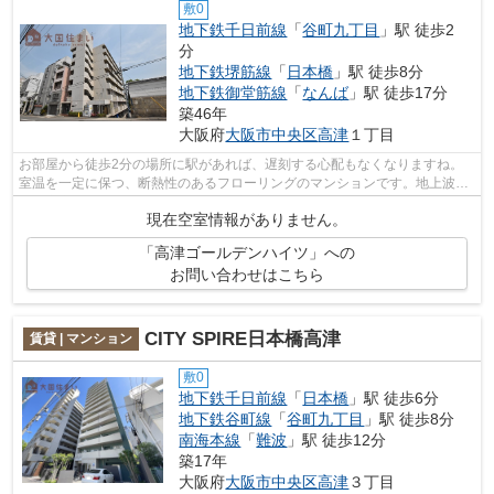
敷0
地下鉄千日前線
「
谷町九丁目
」駅 徒歩2
分
地下鉄堺筋線
「
日本橋
」駅 徒歩8分
地下鉄御堂筋線
「
なんば
」駅 徒歩17分
築46年
大阪府
大阪市中央区
高津
１丁目
お部屋から徒歩2分の場所に駅があれば、遅刻する心配もなくなりますね。
室温を一定に保つ、断熱性のあるフローリングのマンションです。地上波番
組も安定して受信しやすくなるCATV対応...
現在空室情報がありません。
「高津ゴールデンハイツ」への
お問い合わせはこちら
CITY SPIRE日本橋高津
賃貸 | マンション
敷0
地下鉄千日前線
「
日本橋
」駅 徒歩6分
地下鉄谷町線
「
谷町九丁目
」駅 徒歩8分
南海本線
「
難波
」駅 徒歩12分
築17年
大阪府
大阪市中央区
高津
３丁目