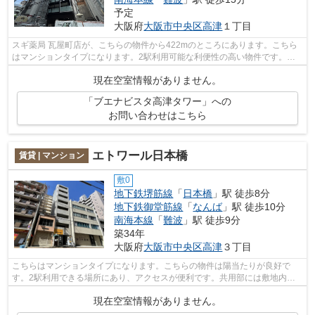
予定
大阪府
大阪市中央区
高津
１丁目
スギ薬局 瓦屋町店が、こちらの物件から422mのところにあります。こちら
はマンションタイプになります。2駅利用可能な利便性の高い物件です。共
用部には敷地内ごみ置き場・エレベータ...
現在空室情報がありません。
「ブエナビスタ高津タワー」への
お問い合わせはこちら
エトワール日本橋
賃貸 | マンション
敷0
地下鉄堺筋線
「
日本橋
」駅 徒歩8分
地下鉄御堂筋線
「
なんば
」駅 徒歩10分
南海本線
「
難波
」駅 徒歩9分
築34年
大阪府
大阪市中央区
高津
３丁目
こちらはマンションタイプになります。こちらの物件は陽当たりが良好で
す。2駅利用できる場所にあり、アクセスが便利です。共用部には敷地内ご
み置き場・エレベータなど様々な設備やサ...
現在空室情報がありません。