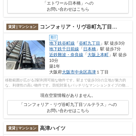
「エトワール日本橋」への
お問い合わせはこちら
コンフォリア・リヴ谷町九丁目ソルテラス
賃貸 | マンション
敷0
地下鉄谷町線
「
谷町九丁目
」駅 徒歩3分
地下鉄千日前線
「
日本橋
」駅 徒歩7分
近鉄難波・奈良線
「
大阪上本町
」駅 徒歩
10分
築1年
大阪府
大阪市中央区
高津
１丁目
移動範囲が広がる2駅利用可能な物件です。駅まで徒歩3分の立地が魅力的
な、利便性の高い物件です。防犯対策もバッチリなマンションタイプの物件
です。共用部にはエレベータ・敷地内ご...
現在空室情報がありません。
「コンフォリア・リヴ谷町九丁目ソルテラス」への
お問い合わせはこちら
高津ハイツ
賃貸 | マンション