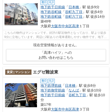
敷0
礼0
地下鉄千日前線
「
日本橋
」駅 徒歩9分
地下鉄谷町線
「
谷町九丁目
」駅 徒歩4分
地下鉄谷町線
「
谷町六丁目
」駅 徒歩14分
築48年
大阪府
大阪市中央区
高津
１丁目
こちらの物件はマンションです。好評の駅近物件となっており、駅より徒歩
9分に立地しています。周辺に2駅ありの電車通勤しやすい物件です。地下鉄
千日前線日本橋近くの物件情報は、大...
現在空室情報がありません。
「高津ハイツ」への
お問い合わせはこちら
エグゼ難波東
賃貸 | マンション
敷0
礼0
地下鉄堺筋線
「
日本橋
」駅 徒歩8分
地下鉄御堂筋線
「
なんば
」駅 徒歩10分
地下鉄千日前線
「
谷町九丁目
」駅 徒歩10
分
築17年
大阪府
大阪市中央区
高津
３丁目