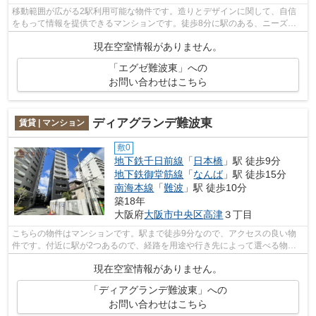
移動範囲が広がる2駅利用可能な物件です。造りとデザインに関して、自信
をもって情報を提供できるマンションです。徒歩8分に駅のある、ニーズの
高い物件です。共用部には敷地内ごみ置...
現在空室情報がありません。
「エグゼ難波東」への
お問い合わせはこちら
ディアグランデ難波東
賃貸 | マンション
敷0
地下鉄千日前線
「
日本橋
」駅 徒歩9分
地下鉄御堂筋線
「
なんば
」駅 徒歩15分
南海本線
「
難波
」駅 徒歩10分
築18年
大阪府
大阪市中央区
高津
３丁目
こちらの物件はマンションです。駅まで徒歩9分なので、アクセスの良い物
件です。付近に駅が2つあるので、経路を用途や行き先によって選べる物件
です。共用部には敷地内ごみ置き場・エ...
現在空室情報がありません。
「ディアグランデ難波東」への
お問い合わせはこちら