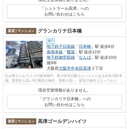
「シュトラール高津」への
お問い合わせはこちら
グランカリテ日本橋
賃貸 | マンション
敷0
地下鉄千日前線
「
日本橋
」駅 徒歩6分
南海本線
「
難波
」駅 徒歩12分
地下鉄御堂筋線
「
なんば
」駅 徒歩10分
築9年
大阪府
大阪市中央区
高津
３丁目
住み替えにおススメの築浅物件。車の収容台数もたっぷりとある自走式駐車
場。遮音性も高いRC構造の物件。需要の高い、駅近の物件となっており、徒
歩6分となっています。防犯対策の行き...
現在空室情報がありません。
「グランカリテ日本橋」への
お問い合わせはこちら
高津ゴールデンハイツ
賃貸 | マンション