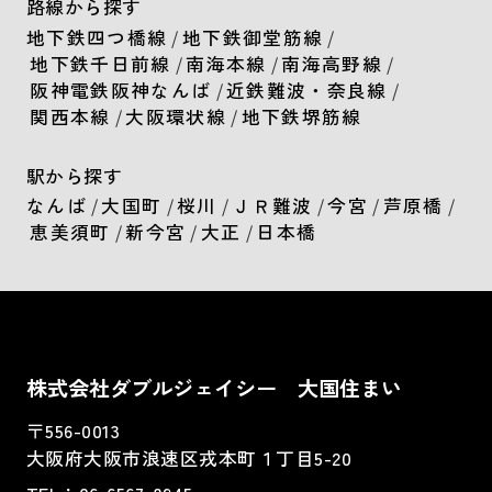
路線から探す
地下鉄四つ橋線
/
地下鉄御堂筋線
/
地下鉄千日前線
/
南海本線
/
南海高野線
/
阪神電鉄阪神なんば
/
近鉄難波・奈良線
/
関西本線
/
大阪環状線
/
地下鉄堺筋線
駅から探す
なんば
/
大国町
/
桜川
/
ＪＲ難波
/
今宮
/
芦原橋
/
恵美須町
/
新今宮
/
大正
/
日本橋
株式会社ダブルジェイシー 大国住まい
〒556-0013
大阪府大阪市浪速区戎本町１丁目5-20