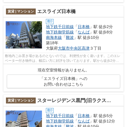
エスライズ日本橋
賃貸 | マンション
敷0
地下鉄千日前線
「
日本橋
」駅 徒歩2分
地下鉄御堂筋線
「
なんば
」駅 徒歩8分
南海本線
「
難波
」駅 徒歩10分
築18年
大阪府
大阪市中央区
高津
３丁目
敷地内ごみ置き場があるのとないのでは、利便性が全く違います。このエレ
ベーター付き物件は、幅広い方に好評を頂いております。駅から徒歩2分で
すので、朝食をゆっくり食べる時間が作...
現在空室情報がありません。
「エスライズ日本橋」への
お問い合わせはこちら
スターレジデンス黒門(旧ラクスガーデン)
賃貸 | マンション
敷0
地下鉄千日前線
「
日本橋
」駅 徒歩5分
地下鉄御堂筋線
「
なんば
」駅 徒歩12分
南海本線
「
難波
」駅 徒歩10分