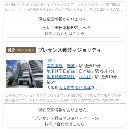
薬や日用品を買うのに便利なドラッグストア「コクミンドラッグ 黒門市場
店」が、こちらの物件から337mのところにあります。周辺に2駅ありの電車
通勤しやすいマンションです。駅まで歩...
現在空室情報がありません。
「セレニテ日本橋EST」への
お問い合わせはこちら
プレサンス難波マジョリティ
賃貸 | マンション
敷0
南海本線
「
難波
」駅 徒歩10分
地下鉄千日前線
「
日本橋
」駅 徒歩7分
地下鉄御堂筋線
「
なんば
」駅 徒歩10分
築5年
大阪府
大阪市中央区
高津
３丁目
こちらはマンションタイプになります。周辺に駅が2つあるので電車での移
動が便利です。新しいのでこだわりの多い方にもおすすめの築浅物件です。
共用部にはエレベータ・敷地内ごみ置き...
現在空室情報がありません。
「プレサンス難波マジョリティ」への
お問い合わせはこちら