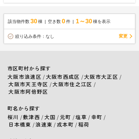
30
0
1～30
該当物件数
棟
空き数
件
棟を表示
変更
絞り込み条件：
なし
市区町村から探す
大阪市浪速区
/
大阪市西成区
/
大阪市大正区
/
大阪市天王寺区
/
大阪市住之江区
/
大阪市阿倍野区
町名から探す
桜川
/
敷津西
/
大国
/
元町
/
塩草
/
幸町
/
日本橋東
/
浪速東
/
戎本町
/
稲荷