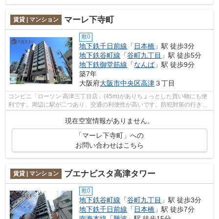
マーレ下寺町
賃貸 | マンション
敷0
地下鉄千日前線
「
日本橋
」駅 徒歩3分
地下鉄谷町線
「
谷町九丁目
」駅 徒歩5分
地下鉄御堂筋線
「
なんば
」駅 徒歩9分
築7年
大阪府
大阪市中央区
高津
３丁目
コンビニ「ローソン 高津三丁目店」(45m)がありちょっとした買い物にも便
利です。周辺に駅が二つあり、交通の利便性が高いです。防犯対策の行き届
いた造りがポイント。上層階には欠か...
現在空室情報がありません。
「マーレ下寺町」への
お問い合わせはこちら
ブエナビスタ高津タワー
賃貸 | マンション
敷0
地下鉄谷町線
「
谷町九丁目
」駅 徒歩3分
地下鉄千日前線
「
日本橋
」駅 徒歩7分
南海本線
「
難波
」駅 徒歩15分