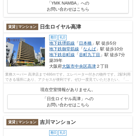
「YMK NAMBA」への
お問い合わせはこちら
日生ロイヤル高津
賃貸 | マンション
敷0
礼0
地下鉄堺筋線
「
日本橋
」駅 徒歩5分
地下鉄御堂筋線
「
なんば
」駅 徒歩10分
地下鉄谷町線
「
谷町九丁目
」駅 徒歩7分
築39年
大阪府
大阪市中央区
高津
２丁目
業務スーパー 高津店まで486mです。エレベーター付きの物件です。2駅利用
できる場所にあり、アクセスが便利です。ぜひ一度見ていただきたい、「日
生ロイヤル高津」です。地下鉄千日前...
現在空室情報がありません。
「日生ロイヤル高津」への
お問い合わせはこちら
吉川マンション
賃貸 | マンション
敷0
礼0