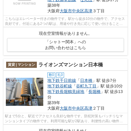
築38年
大阪府
大阪市中央区
高津
３丁目
こちらはエレベーター付きの物件です。駅から徒歩10分の物件で、アクセス
良好です。付近にある2つの駅は、用途や行き先に応じて使い分けることが
できます。新着情報：シャトー関本の空...
現在空室情報がありません。
「シャトー関本」への
お問い合わせはこちら
ライオンズマンション日本橋
賃貸 | マンション
敷0
礼0
地下鉄千日前線
「
日本橋
」駅 徒歩7分
地下鉄谷町線
「
谷町九丁目
」駅 徒歩10分
地下鉄長堀鶴見緑地
「
長堀橋
」駅 徒歩13
分
築39年
大阪府
大阪市中央区
高津
２丁目
駅まで5分と、駅近でアクセスも良好な物件です。防犯対策もバッチリなマ
ンションタイプの物件です。利用可能な駅が2駅あり、利便性の高い物件で
す。共用部には敷地内ごみ置き場・エレ...
現在空室情報がありません。