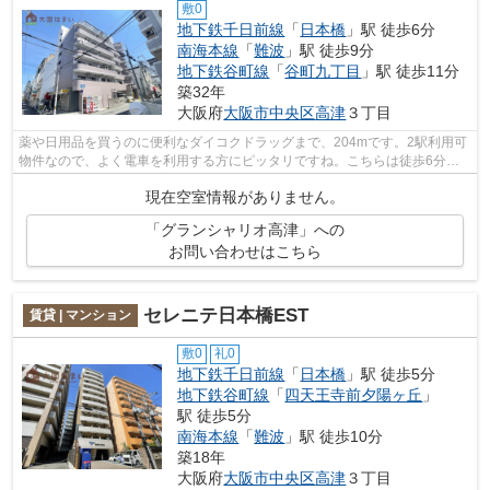
敷0
地下鉄千日前線
「
日本橋
」駅 徒歩6分
南海本線
「
難波
」駅 徒歩9分
地下鉄谷町線
「
谷町九丁目
」駅 徒歩11分
築32年
大阪府
大阪市中央区
高津
３丁目
薬や日用品を買うのに便利なダイコクドラッグまで、204mです。2駅利用可
物件なので、よく電車を利用する方にピッタリですね。こちらは徒歩6分に
立地する物件です。共用部には敷地内ご...
現在空室情報がありません。
「グランシャリオ高津」への
お問い合わせはこちら
セレニテ日本橋EST
賃貸 | マンション
敷0
礼0
地下鉄千日前線
「
日本橋
」駅 徒歩5分
地下鉄谷町線
「
四天王寺前夕陽ヶ丘
」
駅 徒歩5分
南海本線
「
難波
」駅 徒歩10分
築18年
大阪府
大阪市中央区
高津
３丁目