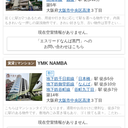
築5年
大阪府
大阪市中央区
高津
３丁目
近くに駅が2つあるため、用途や行き先に応じて駅を選べる物件です。内装
もきれいな一押しの築浅物件です。きれい好きな方、古い物件は苦手という
方に。こちらの物件はマンションです。...
現在空室情報がありません。
「エスリードなんば黒門」への
お問い合わせはこちら
YMK NAMBA
賃貸 | マンション
敷0
地下鉄千日前線
「
日本橋
」駅 徒歩5分
地下鉄御堂筋線
「
なんば
」駅 徒歩10分
地下鉄谷町線
「
谷町九丁目
」駅 徒歩7分
築14年
大阪府
大阪市中央区
高津
３丁目
こちらはマンションタイプになります。通勤やお出かけに便利な、徒歩7分
に駅のある物件です。敷地内ごみ置き場もあり、ゴミ捨ても楽々。こだわり
ポイント満載のYMK NAMBA。大阪市中央...
現在空室情報がありません。