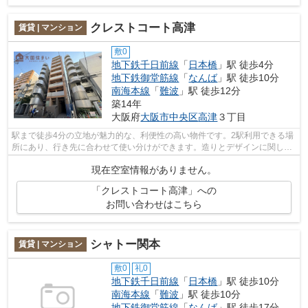
クレストコート高津
賃貸 | マンション
敷0
地下鉄千日前線
「
日本橋
」駅 徒歩4分
地下鉄御堂筋線
「
なんば
」駅 徒歩10分
南海本線
「
難波
」駅 徒歩12分
築14年
大阪府
大阪市中央区
高津
３丁目
駅まで徒歩4分の立地が魅力的な、利便性の高い物件です。2駅利用できる場
所にあり、行き先に合わせて使い分けができます。造りとデザインに関し
て、自信をもって情報を提供できるマン...
現在空室情報がありません。
「クレストコート高津」への
お問い合わせはこちら
シャトー関本
賃貸 | マンション
敷0
礼0
地下鉄千日前線
「
日本橋
」駅 徒歩10分
南海本線
「
難波
」駅 徒歩10分
地下鉄御堂筋線
「
なんば
」駅 徒歩17分