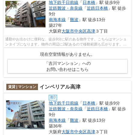
地下鉄千日前線
「
日本橋
」駅 徒歩9分
近鉄難波・奈良線
「
近鉄日本橋
」駅 徒歩
9分
南海本線
「
難波
」駅 徒歩13分
築27年
大阪府
大阪市中央区
高津
３丁目
通勤やお出かけに便利な、徒歩9分に駅のある物件です。こちらはマンショ
ンタイプになります。物件の周辺に2駅あるので移動範囲も広がります。共
用部には敷地内ごみ置き場・エレベータ...
現在空室情報がありません。
「吉川マンション」への
お問い合わせはこちら
インペリアル高津
賃貸 | マンション
敷0
地下鉄千日前線
「
日本橋
」駅 徒歩9分
近鉄難波・奈良線
「
近鉄日本橋
」駅 徒歩
9分
南海本線
「
難波
」駅 徒歩13分
築36年
大阪府
大阪市中央区
高津
３丁目