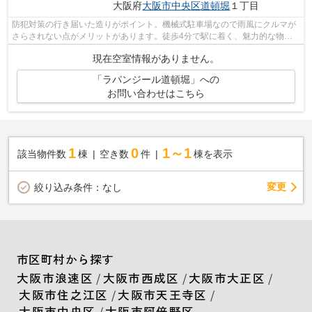
大阪府
大阪市中央区
道頓堀
１丁目
防犯対策の行き届いた造りがポイント。機械式駐車場なので雨風にクルマが
さらされない点がメリットがあります。徒歩4分で駅に着く、魅力的な物件
となっており、好評です。『ラパンジー...
現在空室情報がありません。
「ラパンジール道頓堀」への
お問い合わせはこちら
1
0
1～1
該当物件数
棟
空き数
件
棟を表示
変更
絞り込み条件：
なし
市区町村から探す
大阪市浪速区
/
大阪市西成区
/
大阪市大正区
/
大阪市住之江区
/
大阪市天王寺区
/
大阪市中央区
/
大阪市阿倍野区