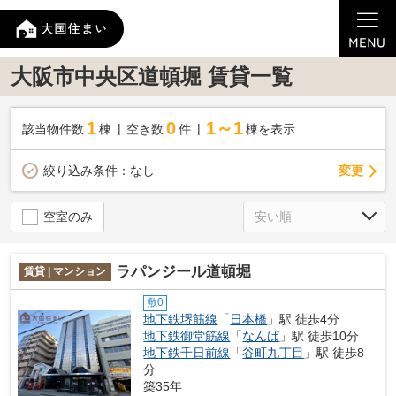
大阪市中央区道頓堀 賃貸一覧
1
0
1～1
該当物件数
棟
空き数
件
棟を表示
変更
絞り込み条件：
なし
空室のみ
ラパンジール道頓堀
賃貸 | マンション
敷0
地下鉄堺筋線
「
日本橋
」駅 徒歩4分
地下鉄御堂筋線
「
なんば
」駅 徒歩10分
地下鉄千日前線
「
谷町九丁目
」駅 徒歩8
分
築35年