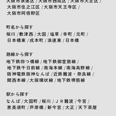
大阪市浪速区
/
大阪市西成区
/
大阪市大正区
/
大阪市住之江区
/
大阪市天王寺区
/
大阪市阿倍野区
町名から探す
桜川
/
敷津西
/
大国
/
塩草
/
幸町
/
元町
/
日本橋東
/
戎本町
/
浪速東
/
日本橋
路線から探す
地下鉄四つ橋線
/
地下鉄御堂筋線
/
地下鉄千日前線
/
南海本線
/
南海高野線
/
阪神電鉄阪神なんば
/
近鉄難波・奈良線
/
関西本線
/
大阪環状線
/
地下鉄堺筋線
駅から探す
なんば
/
大国町
/
桜川
/
ＪＲ難波
/
今宮
/
恵美須町
/
芦原橋
/
新今宮
/
大正
/
天下茶屋