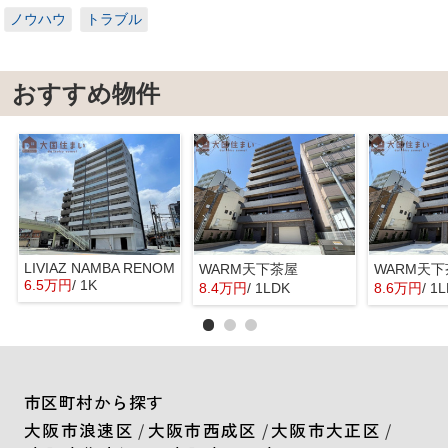
ノウハウ
トラブル
おすすめ物件
LIVIAZ NAMBA RENOM
WARM天下茶屋
WARM天
6.5万円
/ 1K
8.4万円
/ 1LDK
8.6万円
/ 1
市区町村から探す
大阪市浪速区
/
大阪市西成区
/
大阪市大正区
/