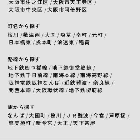
大阪市住之江区
/
大阪市天王寺区
/
大阪市中央区
/
大阪市阿倍野区
町名から探す
桜川
/
敷津西
/
大国
/
塩草
/
幸町
/
元町
/
日本橋東
/
戎本町
/
浪速東
/
稲荷
路線から探す
地下鉄四つ橋線
/
地下鉄御堂筋線
/
地下鉄千日前線
/
南海本線
/
南海高野線
/
阪神電鉄阪神なんば
/
近鉄難波・奈良線
/
関西本線
/
大阪環状線
/
地下鉄堺筋線
駅から探す
なんば
/
大国町
/
桜川
/
ＪＲ難波
/
今宮
/
芦原橋
/
恵美須町
/
新今宮
/
大正
/
天下茶屋