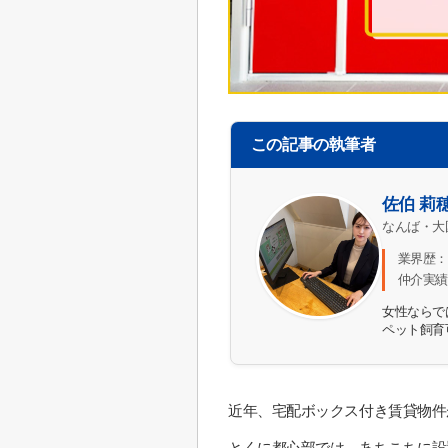
この記事の執筆者
佐伯 莉
なんば・大
業界歴：
仲介実績
女性ならで
ペット飼育
近年、宅配ボックス付き賃貸物件
とくに都心部では、あちこちに設