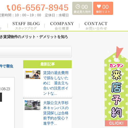
00
00
営業時間：
10：00～19：00
定休日：
水曜日
き賃貸物件のメリット・デメリットを知ろ
最新記事
件で害虫
賃貸の退去費用
で損をしないた
めに 退去立ち
合いの注意ポイ
-08-23
ントな...
大阪公立大学杉
本キャンパスの
賃貸探しは合格
前予約が安心？
進学予...