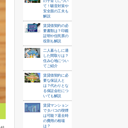
の子育てについ
て！騒音対策や
安全面の工夫も
解説
賃貸借契約の必
要書類は？印鑑
証明や住民票の
役割も解説
二人暮らしに適
した間取りは？
住み心地につい
てご紹介
賃貸借契約に必
要な保証人と
は？代わりとな
る保証会社につ
いても解説
賃貸マンション
でタバコの喫煙
は可能？退去時
の費用の相場
は？
ませ