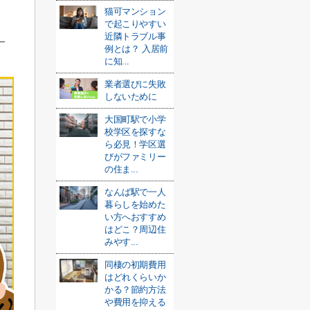
猫可マンション
で起こりやすい
近隣トラブル事
例とは？ 入居前
に知...
業者選びに失敗
しないために
大国町駅で小学
校学区を探すな
ら必見！学区選
びがファミリー
の住ま...
なんば駅で一人
暮らしを始めた
い方へおすすめ
はどこ？周辺住
みやす...
同棲の初期費用
はどれくらいか
かる？節約方法
や費用を抑える