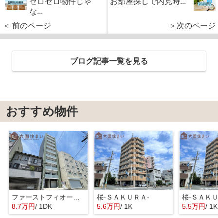
ゼロゼロ物件じゃ
お部屋探しで内見時...
な...
＜ 前のページ
＞次のページ
ブログ記事一覧を見る
おすすめ物件
ファーストフィオーレ難波フォート
桜-ＳＡＫＵＲＡ-
桜-ＳＡＫＵ
8.7万円
/ 1DK
5.6万円
/ 1K
5.5万円
/ 1K