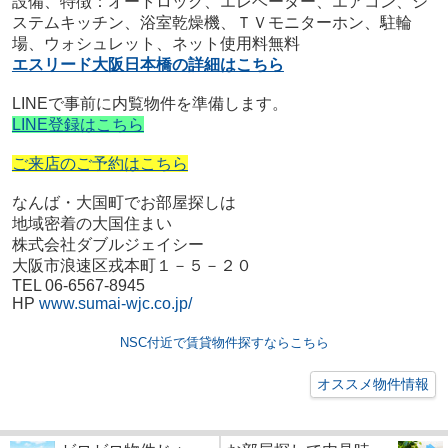
設備、特徴：オートロック、エレベーター、エアコン、シ
ステムキッチン、浴室乾燥機、ＴＶモニターホン、駐輪
場、ウォシュレット、ネット使用料無料
エスリード大阪日本橋の詳細はこちら
LINE
で事前に内覧物件を準備します。
LINE
登録はこちら
ご来店のご予約はこちら
なんば・大国町でお部屋探しは
地域密着の大国住まい
株式会社ダブルジェイシー
大阪市浪速区戎本町１－５－２０
TEL 06-6567-8945
HP
www.sumai-wjc.co.jp/
NSC付近で賃貸物件探すならこちら
オススメ物件情報