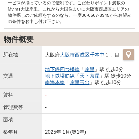
ービスが揃っているので便利です。こだわりポイント満載の
Mv.ms大阪岸里。これから大国住まいに大阪市西成区エリアの
物件探しのご依頼をするのなら、一度06-6567-8945からお望み
の条件をお申し付け下さい。
物件概要
所在地
大阪府
大阪市西成区
千本中
１丁目
地下鉄四つ橋線
「
岸里
」駅 徒歩3分
交通
地下鉄堺筋線
「
天下茶屋
」駅 徒歩10分
南海本線
「
岸里玉出
」駅 徒歩10分
賃料
-
管理費等
-
面積
-
築年月
2025年 1月(築1年)