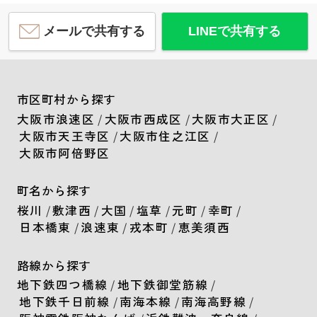
メールで共有する
LINEで共有する
市区町村から探す
大阪市浪速区
/
大阪市西成区
/
大阪市大正区
/
大阪市天王寺区
/
大阪市住之江区
/
大阪市阿倍野区
町名から探す
桜川
/
敷津西
/
大国
/
塩草
/
元町
/
幸町
/
日本橋東
/
浪速東
/
戎本町
/
恵美須西
路線から探す
地下鉄四つ橋線
/
地下鉄御堂筋線
/
地下鉄千日前線
/
南海本線
/
南海高野線
/