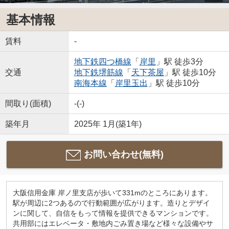
基本情報
賃料
-
地下鉄四つ橋線
「
岸里
」駅 徒歩3分
交通
地下鉄堺筋線
「
天下茶屋
」駅 徒歩10分
南海本線
「
岸里玉出
」駅 徒歩10分
間取り(面積)
-(-)
築年月
2025年 1月(築1年)
お問い合わせ(無料)
大阪信用金庫 岸ノ里支店が歩いて331mのところにあります。
駅が周辺に2つあるので行動範囲が広がります。造りとデザイ
ンに関して、自信をもって情報を提供できるマンションです。
共用部にはエレベータ・敷地内ごみ置き場など様々な設備やサ