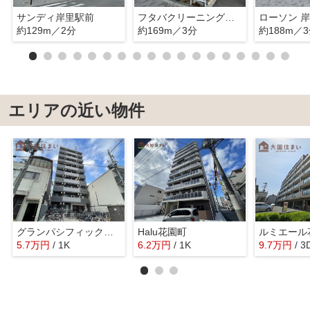
サンディ岸里駅前
フタバクリーニング岸里
ローソン 
約129m／2分
約169m／3分
約188m／
エリアの近い物件
グランパシフィック花園北
Halu花園町
ルミエール
5.7
万
円
/ 1K
6.2
万
円
/ 1K
9.7
万
円
/ 3