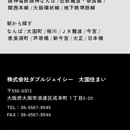
阪神電鉄阪神なんば
/
近鉄難波・奈良線
/
関西本線
/
大阪環状線
/
地下鉄堺筋線
駅から探す
なんば
/
大国町
/
桜川
/
ＪＲ難波
/
今宮
/
恵美須町
/
芦原橋
/
新今宮
/
大正
/
日本橋
株式会社ダブルジェイシー 大国住まい
〒556-0013
大阪府大阪市浪速区戎本町１丁目5-20
TEL：
06-6567-8945
FAX：06-6567-8946