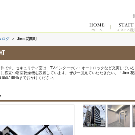
タログ
>
Jino 花園町
園町
件です。セキュリティ面は、TVインターホン・オートロックなど充実してい
に役立つ浴室乾燥機を設置しています。ぜひ一度見ていただきたい、「Jino 
567-8945までおかけください。
Y