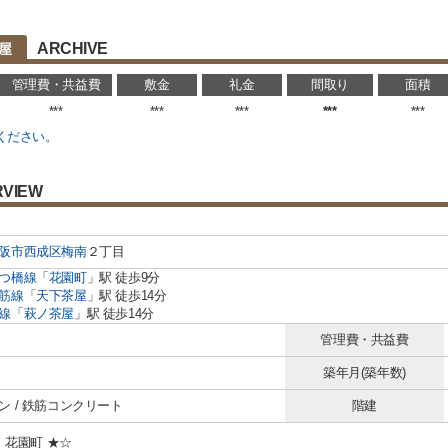
ARCHIVE
部屋
管理費・共益費
敷金
礼金
間取り
面積
***
***
***
***
***
ください。
RVIEW
阪市西成区
梅南
２丁目
つ橋線
「
花園町
」駅 徒歩9分
筋線
「
天下茶屋
」駅 徒歩14分
線
「
萩ノ茶屋
」駅 徒歩14分
管理費・共益費
築年月(築年数)
ン / 鉄筋コンクリート
階建
o 花園町 ★☆