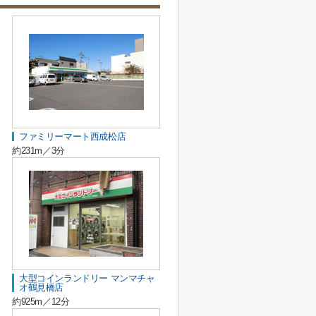
ファミリーマート西成松店
約231m／3分
大型コインランドリー マンマチャ
オ鶴見橋店
約925m／12分