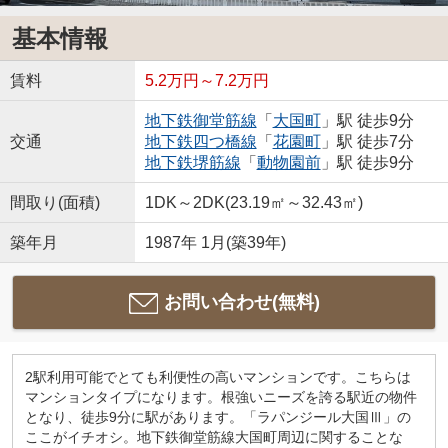
基本情報
賃料
5.2万円～7.2万円
地下鉄御堂筋線
「
大国町
」駅 徒歩9分
交通
地下鉄四つ橋線
「
花園町
」駅 徒歩7分
地下鉄堺筋線
「
動物園前
」駅 徒歩9分
間取り(面積)
1DK～2DK(23.19㎡～32.43㎡)
築年月
1987年 1月(築39年)
お問い合わせ(無料)
2駅利用可能でとても利便性の高いマンションです。こちらは
マンションタイプになります。根強いニーズを誇る駅近の物件
となり、徒歩9分に駅があります。「ラパンジール大国Ⅲ」の
ここがイチオシ。地下鉄御堂筋線大国町周辺に関することな