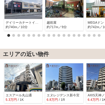
デイリーカナートイズミヤ花園
越前屋
約740m／10分
約717m／9分
約742m／1
エリアの近い物件
エスアール丸山通
エヌレジデンス新今宮
AXIS天神
5.3
万
円
/ 1K
6.8
万
円
/ 1R
6.4
万
円
/ 1