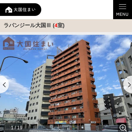
ラパンジール大国Ⅲ (
4
室)
1 / 19