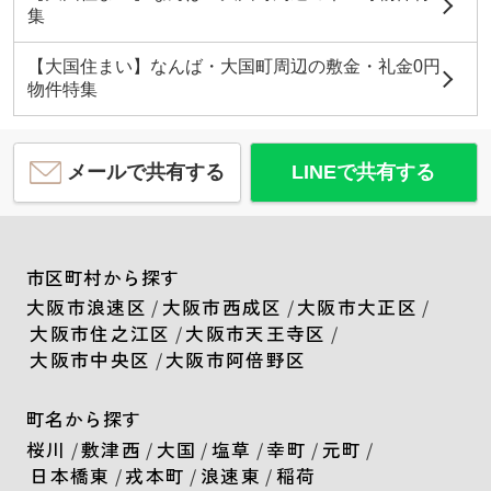
集
【大国住まい】なんば・大国町周辺の敷金・礼金0円
物件特集
メールで共有する
LINEで共有する
市区町村から探す
大阪市浪速区
/
大阪市西成区
/
大阪市大正区
/
大阪市住之江区
/
大阪市天王寺区
/
大阪市中央区
/
大阪市阿倍野区
町名から探す
桜川
/
敷津西
/
大国
/
塩草
/
幸町
/
元町
/
日本橋東
/
戎本町
/
浪速東
/
稲荷