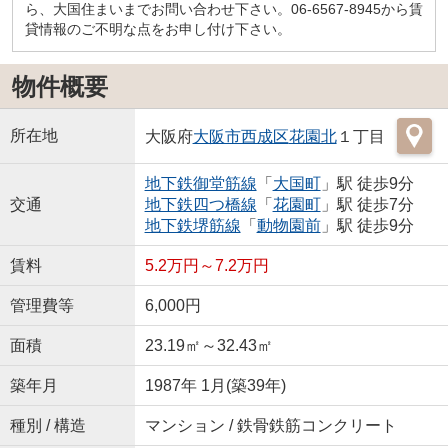
ら、大国住まいまでお問い合わせ下さい。06-6567-8945から賃
貸情報のご不明な点をお申し付け下さい。
物件概要
所在地
大阪府
大阪市西成区
花園北
１丁目
地下鉄御堂筋線
「
大国町
」駅 徒歩9分
交通
地下鉄四つ橋線
「
花園町
」駅 徒歩7分
地下鉄堺筋線
「
動物園前
」駅 徒歩9分
賃料
5.2万円～7.2万円
管理費等
6,000円
面積
23.19㎡～32.43㎡
築年月
1987年 1月(築39年)
種別 / 構造
マンション / 鉄骨鉄筋コンクリート