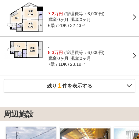
-
7.2万円
(管理費等：6,000円)
0ヶ月
0ヶ月
敷金
礼金
6階
32.43㎡
2DK
-
5.3万円
(管理費等：6,000円)
0ヶ月
0ヶ月
敷金
礼金
7階
23.19㎡
1DK
1
残り
件を表示する
周辺施設