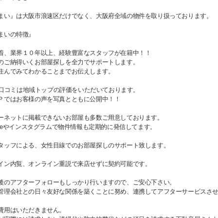
まい』は大阪市浪速区だけでなく、大阪府全域の物件を取り扱っております。
まいの特徴』
着、業界１０年以上、経験豊富なスタッフが在籍中！！
のご納得いくお部屋探しを全力でサポートします。
住んでみてわかることまでお伝えします。
gle口コミは地域トップの評価をいただいております。
Ｐではお客様の声を写真とともに公開中！！
ーネットに掲載できないお部屋も多数ご用意しております。
Tubeやインスタグラムで物件情報も定期的に発信してます。
タッフによる、女性目線でのお部屋探しのサポート致します。
イン内覧、オンライン重説で来店せずに契約可能です。
後のアフターフォローもしっかり行いますので、ご安心下さい。
管理会社との日々友好な関係を築くことに努め、連携してアフターサービスさ
費用はいただきません。