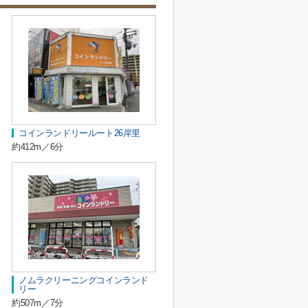
コインランドリールート26岸里
約412m／6分
ノムラクリーニングコインランド
リー
約507m／7分