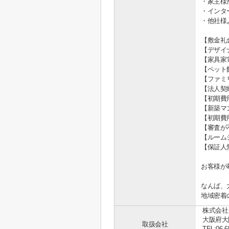
・家主様
・インタ
・他社様
【敷金礼
【デザイ
【家具家
【ペット
【ファミ
【法人契
【初期費
【新築マ
【初期費
【審査が
【ルーム
【保証人
お客様が
なんば、
地域密着
株式会社
大阪府大
取扱会社
TEL:06-6