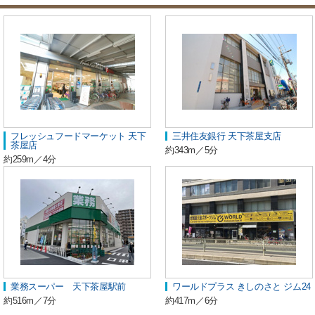
フレッシュフードマーケット 天下
三井住友銀行 天下茶屋支店
茶屋店
約343m／5分
約259m／4分
業務スーパー 天下茶屋駅前
ワールドプラス きしのさと ジム24
約516m／7分
約417m／6分