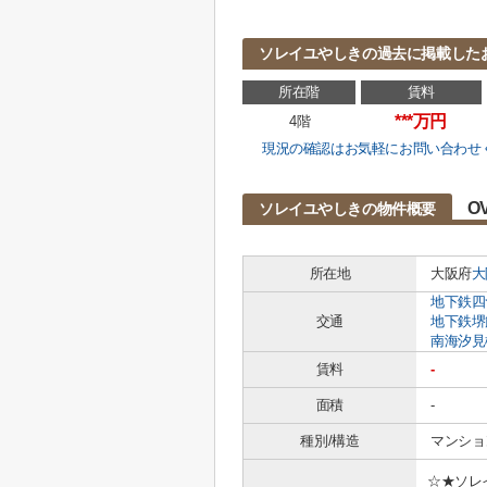
ソレイユやしきの過去に掲載した
所在階
賃料
***万円
4階
現況の確認はお気軽にお問い合わせ
O
ソレイユやしきの物件概要
所在地
大阪府
大
地下鉄四
交通
地下鉄堺
南海汐見
賃料
-
面積
-
種別/構造
マンション
☆★ソレ