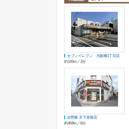
セブンイレブン 大阪橘1丁目店
約145m／2分
吉野家 天下茶屋店
約408m／6分