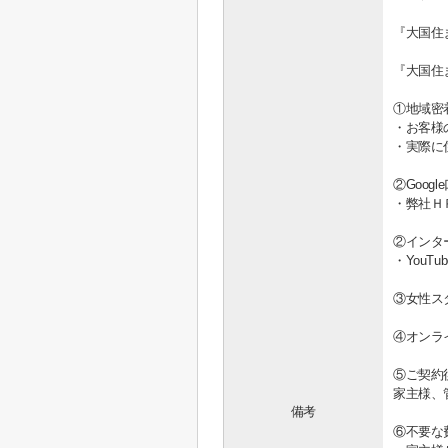
『大国住
『大国住
①地域密
・お客様
・実際に
②Goo
・弊社Ｈ
②インタ
・You
③女性ス
④オンラ
⑤ご契約
家主様、
備考
⑥不要な