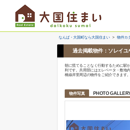
なんば・大国町なら大国住まい
>
物件カ
過去掲載物件：ソレイユ
朝に慌てることなく行動するために駅か
利です。共用部にはエレベータ・敷地
橋線岸里周辺の物件をご紹介できます。06
PHOTO GALLER
物件写真