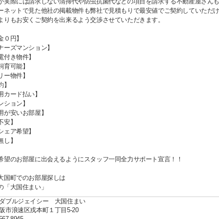
が実際には請求しない清掃代や防虫抗菌代などの項目を請求する不動産屋さん
ーネットで見た他社の掲載物件も弊社で見積もりで最安値でご契約していただ
よりもお安くご契約を出来るよう交渉させていただきます。
金０円】
ナーズマンション】
電付き物件】
飼育可能】
リー物件】
約】
用カード払い】
ンション】
用が安いお部屋】
不安】
シェア希望】
無し】
希望のお部屋に出会えるようにスタッフ一同全力サポート宣言！！
大国町でのお部屋探しは
の「大国住まい」
ダブルジェイシー 大国住まい
阪市浪速区戎本町１丁目5-20
567-8945