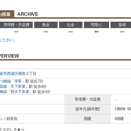
ARCHIVE
お部屋
管理費・共益費
敷金
礼金
間取り
面積
***
***
***
***
***
ください。
VERVIEW
阪市西成区
潮路
２丁目
つ橋線
「
岸里
」駅 徒歩7分
筋線
「
天下茶屋
」駅 徒歩6分
橋線
「
西天下茶屋
」駅 徒歩3分
管理費・共益費
-
築年月(築年数)
1986年 9
 / 鉄骨造
階建
6階建
イユやしき★☆