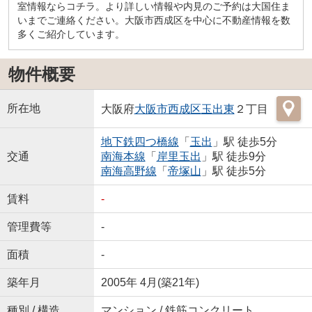
室情報ならコチラ。より詳しい情報や内見のご予約は大国住ま
いまでご連絡ください。大阪市西成区を中心に不動産情報を数
多くご紹介しています。
物件概要
所在地
大阪府
大阪市西成区
玉出東
２丁目
地下鉄四つ橋線
「
玉出
」駅 徒歩5分
交通
南海本線
「
岸里玉出
」駅 徒歩9分
南海高野線
「
帝塚山
」駅 徒歩5分
賃料
-
管理費等
-
面積
-
築年月
2005年 4月(築21年)
種別 / 構造
マンション / 鉄筋コンクリート