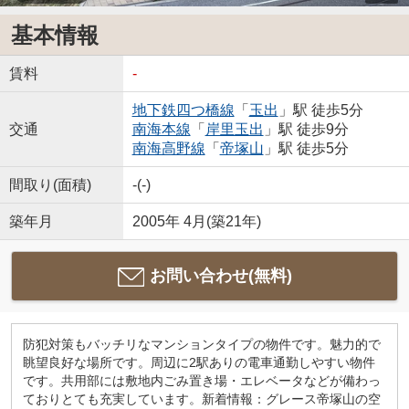
基本情報
賃料
-
地下鉄四つ橋線
「
玉出
」駅 徒歩5分
交通
南海本線
「
岸里玉出
」駅 徒歩9分
南海高野線
「
帝塚山
」駅 徒歩5分
間取り(面積)
-(-)
築年月
2005年 4月(築21年)
お問い合わせ(無料)
防犯対策もバッチリなマンションタイプの物件です。魅力的で
眺望良好な場所です。周辺に2駅ありの電車通勤しやすい物件
です。共用部には敷地内ごみ置き場・エレベータなどが備わっ
ておりとても充実しています。新着情報：グレース帝塚山の空