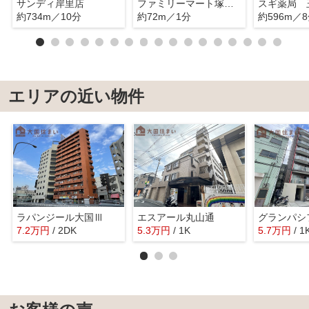
サンディ岸里店
ファミリーマート塚西店
スギ薬局 
約734m／10分
約72m／1分
約596m／
エリアの近い物件
ラパンジール大国Ⅲ
エスアール丸山通
7.2
万
円
/ 2DK
5.3
万
円
/ 1K
5.7
万
円
/ 1