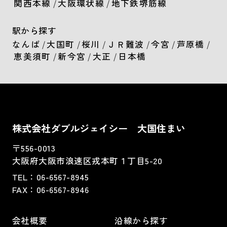
関西本線
/
大阪環状線
/
地下鉄堺筋線
駅から探す
なんば
/
大国町
/
桜川
/
ＪＲ難波
/
今宮
/
芦原橋
/
恵美須町
/
新今宮
/
大正
/
日本橋
株式会社ダブルジェイシー 大国住まい
〒556-0013
大阪府大阪市浪速区戎本町１丁目5-20
TEL：
06-6567-8945
FAX：06-6567-8946
会社概要
沿線から探す