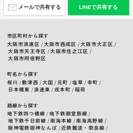
メールで共有する
LINEで共有する
市区町村から探す
大阪市浪速区
/
大阪市西成区
/
大阪市大正区
/
大阪市天王寺区
/
大阪市住之江区
/
大阪市阿倍野区
町名から探す
桜川
/
敷津西
/
大国
/
元町
/
塩草
/
幸町
/
日本橋東
/
浪速東
/
戎本町
/
稲荷
路線から探す
地下鉄四つ橋線
/
地下鉄御堂筋線
/
地下鉄千日前線
/
南海本線
/
南海高野線
/
阪神電鉄阪神なんば
/
近鉄難波・奈良線
/