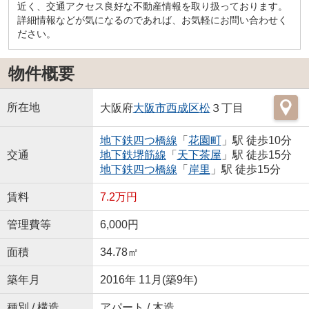
近く、交通アクセス良好な不動産情報を取り扱っております。
詳細情報などが気になるのであれば、お気軽にお問い合わせく
ださい。
物件概要
所在地
大阪府
大阪市西成区
松
３丁目
地下鉄四つ橋線
「
花園町
」駅 徒歩10分
交通
地下鉄堺筋線
「
天下茶屋
」駅 徒歩15分
地下鉄四つ橋線
「
岸里
」駅 徒歩15分
賃料
7.2万円
管理費等
6,000円
面積
34.78㎡
築年月
2016年 11月(築9年)
種別 / 構造
アパート / 木造