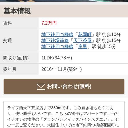
基本情報
賃料
7.2万円
地下鉄四つ橋線
「
花園町
」駅 徒歩10分
交通
地下鉄堺筋線
「
天下茶屋
」駅 徒歩15分
地下鉄四つ橋線
「
岸里
」駅 徒歩15分
間取り(面積)
1LDK(34.78㎡)
築年月
2016年 11月(築9年)
お問い合わせ(無料)
ライフ西天下茶屋店まで330mです。ごみ置き場も近くにあ
り、使い勝手もいいです。こちらの物件はアパートです。当社
イチオシの物件の「グランパシフィックパインスクエア」。ぜ
ひ一度ご覧ください。大国住まいでは地下鉄四つ橋線花園町に