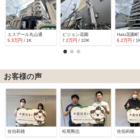
エスアール丸山通
ピジョン花園
Halu花園町
5.3
万
円
/ 1K
7.2
万
円
/ 1DK
6.2
万
円
/ 1
お客様の声
佐伯莉穂
松尾剛志
佐伯莉穂