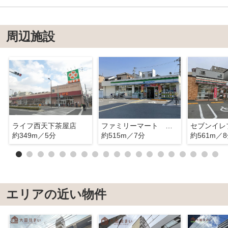
周辺施設
ライフ西天下茶屋店
ファミリーマート 松2丁目店
約349m／5分
約515m／7分
約561m／
エリアの近い物件