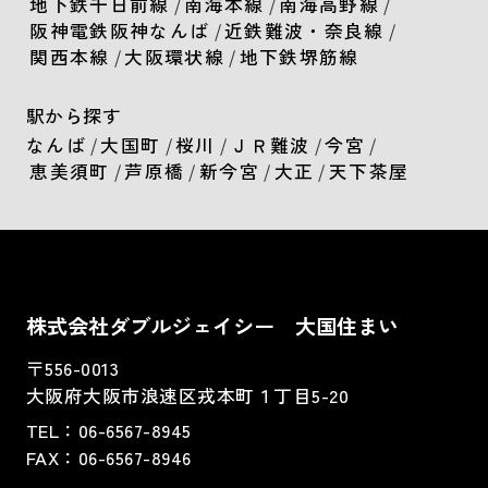
地下鉄千日前線
/
南海本線
/
南海高野線
/
阪神電鉄阪神なんば
/
近鉄難波・奈良線
/
関西本線
/
大阪環状線
/
地下鉄堺筋線
駅から探す
なんば
/
大国町
/
桜川
/
ＪＲ難波
/
今宮
/
恵美須町
/
芦原橋
/
新今宮
/
大正
/
天下茶屋
株式会社ダブルジェイシー 大国住まい
〒556-0013
大阪府大阪市浪速区戎本町１丁目5-20
TEL：
06-6567-8945
FAX：06-6567-8946