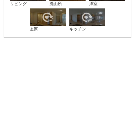
リビング
洗面所
洋室
玄関
キッチン