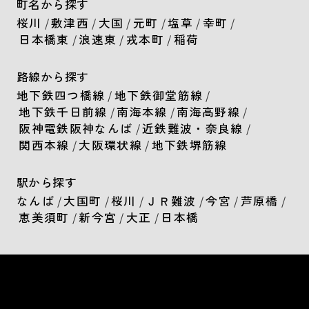
町名から探す
桜川
/
敷津西
/
大国
/
元町
/
塩草
/
幸町
/
日本橋東
/
浪速東
/
戎本町
/
稲荷
路線から探す
地下鉄四つ橋線
/
地下鉄御堂筋線
/
地下鉄千日前線
/
南海本線
/
南海高野線
/
阪神電鉄阪神なんば
/
近鉄難波・奈良線
/
関西本線
/
大阪環状線
/
地下鉄堺筋線
駅から探す
なんば
/
大国町
/
桜川
/
ＪＲ難波
/
今宮
/
芦原橋
/
恵美須町
/
新今宮
/
大正
/
日本橋