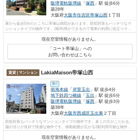
阪堺電軌阪堺線
「
塚西
」駅 徒歩6分
築28年
大阪府
大阪市住吉区
帝塚山西
１丁目
家から徒歩5分のところに帝塚山病院があります。防犯対策もバッチリなマ
ンションタイプの物件です。2駅利用ができるので電車の利用に役立つマン
ションです。共用部にはエレベータ・敷...
現在空室情報がありません。
「コート帝塚山」への
お問い合わせはこちら
LakiaMaison帝塚山西
賃貸 | マンション
敷0
南海本線
「
岸里玉出
」駅 徒歩4分
地下鉄四つ橋線
「
玉出
」駅 徒歩5分
阪堺電軌阪堺線
「
塚西
」駅 徒歩3分
築38年
大阪府
大阪市西成区
玉出東
２丁目
防犯対策もバッチリなマンションタイプの物件です。多くの方がこだわる、
陽の当りが良好で快適な物件です。移動範囲が広がる2駅利用可能な物件で
す。共用部には敷地内ごみ置き場・エレ...
現在空室情報がありません。