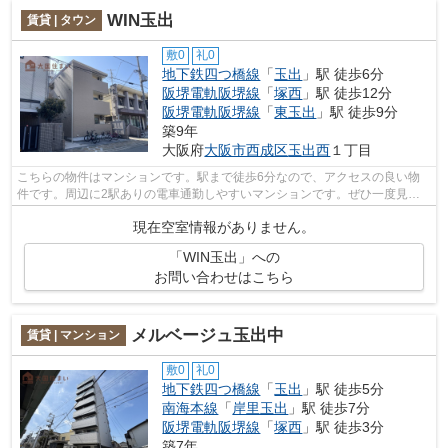
WIN玉出
賃貸 | タウン
敷0
礼0
地下鉄四つ橋線
「
玉出
」駅 徒歩6分
阪堺電軌阪堺線
「
塚西
」駅 徒歩12分
阪堺電軌阪堺線
「
東玉出
」駅 徒歩9分
築9年
大阪府
大阪市西成区
玉出西
１丁目
こちらの物件はマンションです。駅まで徒歩6分なので、アクセスの良い物
件です。周辺に2駅ありの電車通勤しやすいマンションです。ぜひ一度見て
いただきたい、「WIN玉出」です。賃貸情...
現在空室情報がありません。
「WIN玉出」への
お問い合わせはこちら
メルベージュ玉出中
賃貸 | マンション
敷0
礼0
地下鉄四つ橋線
「
玉出
」駅 徒歩5分
南海本線
「
岸里玉出
」駅 徒歩7分
阪堺電軌阪堺線
「
塚西
」駅 徒歩3分
築7年