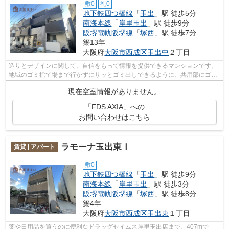
敷0
礼0
地下鉄四つ橋線
「
玉出
」駅 徒歩5分
南海本線
「
岸里玉出
」駅 徒歩9分
阪堺電軌阪堺線
「
塚西
」駅 徒歩7分
築13年
大阪府
大阪市西成区
玉出中
２丁目
造りとデザインに関して、自信をもって情報を提供できるマンションです。
地域のゴミ捨て場まで行かずにサッとゴミ出しできるように、共用部にゴミ
捨て場を設置しています。駅まで徒歩5...
現在空室情報がありません。
「FDS AXIA」への
お問い合わせはこちら
ラモーナ玉出東Ⅰ
賃貸 | アパート
敷0
地下鉄四つ橋線
「
玉出
」駅 徒歩9分
南海本線
「
岸里玉出
」駅 徒歩3分
阪堺電軌阪堺線
「
塚西
」駅 徒歩8分
築4年
大阪府
大阪市西成区
玉出東
１丁目
薬や日用品を買うのに便利なドラッグセイムス岸里玉出店まで、407mで