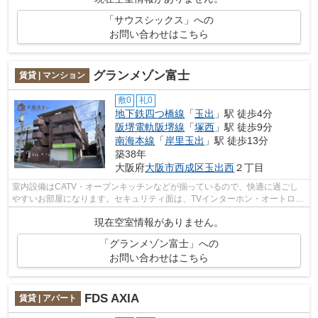
「サウスシックス」への
お問い合わせはこちら
グランメゾン富士
賃貸 | マンション
敷0
礼0
地下鉄四つ橋線
「
玉出
」駅 徒歩4分
阪堺電軌阪堺線
「
塚西
」駅 徒歩9分
南海本線
「
岸里玉出
」駅 徒歩13分
築38年
大阪府
大阪市西成区
玉出西
２丁目
室内設備はCATV・オープンキッチンなどが揃っているので、快適に過ごし
やすいお部屋になります。セキュリティ面は、TVインターホン・オートロッ
クなどを備え付けているので安心して暮...
現在空室情報がありません。
「グランメゾン富士」への
お問い合わせはこちら
FDS AXIA
賃貸 | アパート