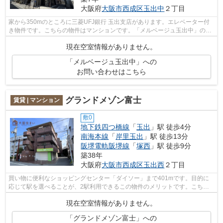
大阪府
大阪市西成区
玉出中
２丁目
家から350mのところに三菱UFJ銀行 玉出支店があります。エレベーター付
き物件です。こちらの物件はマンションです。「メルベージュ玉出中」の物
件情報をお探しならお気軽にお問い合わ...
現在空室情報がありません。
「メルベージュ玉出中」への
お問い合わせはこちら
グランドメゾン富士
賃貸 | マンション
敷0
地下鉄四つ橋線
「
玉出
」駅 徒歩4分
南海本線
「
岸里玉出
」駅 徒歩13分
阪堺電軌阪堺線
「
塚西
」駅 徒歩9分
築38年
大阪府
大阪市西成区
玉出西
２丁目
買い物に便利なショッピングセンター「ダイソー」まで401mです。目的に
応じて駅を選べることが、2駅利用できるこの物件のメリットです。こちら
の物件はマンションです。共用部には敷地...
現在空室情報がありません。
「グランドメゾン富士」への