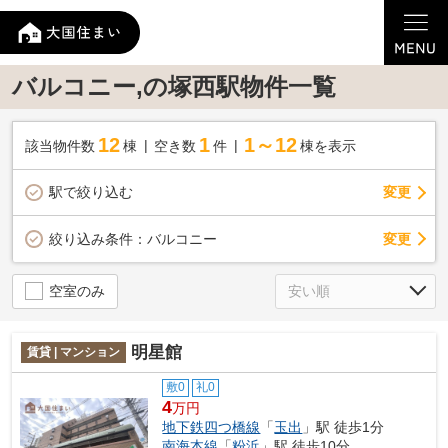
バルコニー,の塚西駅物件一覧
12
1
1～12
該当物件数
棟
空き数
件
棟を表示
駅で絞り込む
変更
変更
絞り込み条件：
バルコニー
空室のみ
明星館
賃貸 | マンション
敷0
礼0
4
万円
地下鉄四つ橋線
「
玉出
」駅 徒歩1分
南海本線
「
粉浜
」駅 徒歩10分