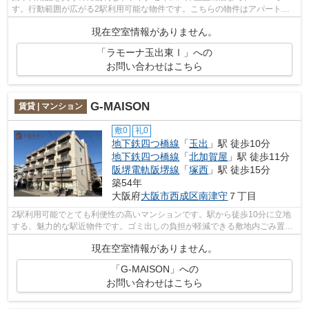
す。行動範囲が広がる2駅利用可能な物件です。こちらの物件はアパートで
す。こだわりポイント満載のラモーナ玉出東...
現在空室情報がありません。
「ラモーナ玉出東Ⅰ」への
お問い合わせはこちら
G-MAISON
賃貸 | マンション
敷0
礼0
地下鉄四つ橋線
「
玉出
」駅 徒歩10分
地下鉄四つ橋線
「
北加賀屋
」駅 徒歩11分
阪堺電軌阪堺線
「
塚西
」駅 徒歩15分
築54年
大阪府
大阪市西成区
南津守
７丁目
2駅利用可能でとても利便性の高いマンションです。駅から徒歩10分に立地
する、魅力的な駅近物件です。ゴミ出しの負担が軽減できる敷地内ごみ置き
場付き物件です。「G-MAISON」のここが...
現在空室情報がありません。
「G-MAISON」への
お問い合わせはこちら