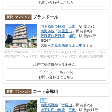
お問い合わせはこちら
プランドール
賃貸 | マンション
地下鉄四つ橋線
「
玉出
」駅 徒歩2分
南海本線
「
岸里玉出
」駅 徒歩8分
阪堺電軌阪堺線
「
塚西
」駅 徒歩4分
築24年
大阪府
大阪市西成区
玉出中
２丁目
場所が平坦なのは、ランニングをする上で抑えたいポイントですね。こちら
の物件はマンションです。眺望良好なマンションです。共用部には敷地内ご
み置き場・エレベータなどが備わって...
現在空室情報がありません。
「プランドール」への
お問い合わせはこちら
コート帝塚山
賃貸 | マンション
敷0
南海高野線
「
帝塚山
」駅 徒歩2分
地下鉄四つ橋線
「
玉出
」駅 徒歩11分