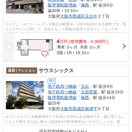
阪堺電軌阪堺線
「
塚西
」駅 徒歩6分
築40年 / 19.33㎡
大阪府
大阪市西成区
玉出中
２丁目
コンビニ「セブン-イレブン大阪玉出駅東店」が87m以内にある物件です。造
りとデザインに関して、自信をもって情報を提供できるマンションです。電
車での移動がより便利になる、2駅利用...
4
万
円
(管理費等：6,000円 )
0ヶ月
0ヶ月
敷金
礼金
5階 / 1R / 19.33㎡
サウスシックス
賃貸 | マンション
敷0
地下鉄四つ橋線
「
玉出
」駅 徒歩9分
地下鉄四つ橋線
「
北加賀屋
」駅 徒歩14分
阪堺電軌阪堺線
「
塚西
」駅 徒歩14分
築25年
大阪府
大阪市西成区
南津守
６丁目
セブン-イレブン大阪南津守６丁目店が319mにある物件です。朝に慌てるこ
となく行動するために駅から徒歩9分の駅近物件はいかがでしょうか。造り
とデザインに関して、自信をもって情報...
現在空室情報がありません。