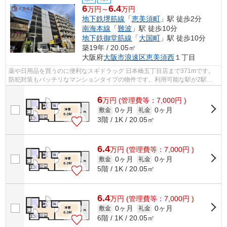
6
6.4
万円～
万円
地下鉄堺筋線
「
恵美須町
」駅 徒歩2分
南海本線
「
難波
」駅 徒歩10分
地下鉄御堂筋線
「
大国町
」駅 徒歩10分
築19年 / 20.05㎡
大阪府
大阪市浪速区
恵美須西
１丁目
薬や日用品を買うのに便利なスギドラッグ 日本橋五丁目店まで371mです。
防犯対策もバッチリなマンションタイプの物件です。利用可能な駅が2駅あ
り、利便性の高い物件です。共用部には...
6
万
円
(管理費等：7,000円 )
0ヶ月
0ヶ月
敷金
礼金
3階 / 1K / 20.05㎡
6.4
万
円
(管理費等：7,000円 )
0ヶ月
0ヶ月
敷金
礼金
5階 / 1K / 20.05㎡
6.4
万
円
(管理費等：7,000円 )
0ヶ月
0ヶ月
敷金
礼金
6階 / 1K / 20.05㎡