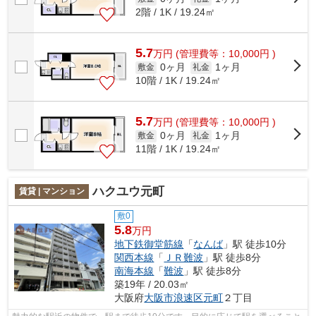
2階 / 1K / 19.24㎡
5.7
万
円
(管理費等：10,000円 )
0ヶ月
1ヶ月
敷金
礼金
10階 / 1K / 19.24㎡
5.7
万
円
(管理費等：10,000円 )
0ヶ月
1ヶ月
敷金
礼金
11階 / 1K / 19.24㎡
ハクユウ元町
賃貸 | マンション
敷0
5.8
万円
地下鉄御堂筋線
「
なんば
」駅 徒歩10分
関西本線
「
ＪＲ難波
」駅 徒歩8分
南海本線
「
難波
」駅 徒歩8分
築19年 / 20.03㎡
大阪府
大阪市浪速区
元町
２丁目