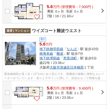
5.6
万
円
(管理費等：7,000円 )
0ヶ月
0ヶ月
敷金
礼金
7階 / 1K / 21.60㎡
ワイズコート難波ウエスト
賃貸 | マンション
敷0
5.6
万円
地下鉄御堂筋線
「
なんば
」駅 徒歩10分
南海本線
「
難波
」駅 徒歩7分
地下鉄堺筋線
「
恵美須町
」駅 徒歩5分
築22年 / 23.06㎡
大阪府
大阪市浪速区
日本橋西
１丁目
愛染橋病院が直ぐ近く(271m)にあり安心です。階層差の移動に便利なエレベ
ーターがついています。造りとデザインに関して、自信をもって情報を提供
できるマンションです。駅から徒歩10...
5.6
万
円
(管理費等：9,400円 )
0ヶ月
1ヶ月
敷金
礼金
2階 / 1K / 23.06㎡