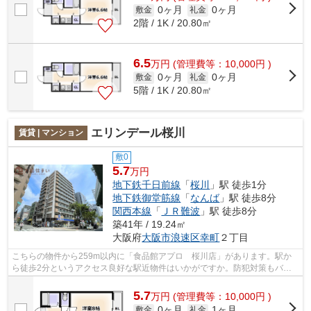
0ヶ月
0ヶ月
敷金
礼金
2階 / 1K / 20.80㎡
6.5
万
円
(管理費等：10,000円 )
0ヶ月
0ヶ月
敷金
礼金
5階 / 1K / 20.80㎡
エリンデール桜川
賃貸 | マンション
敷0
5.7
万円
地下鉄千日前線
「
桜川
」駅 徒歩1分
地下鉄御堂筋線
「
なんば
」駅 徒歩8分
関西本線
「
ＪＲ難波
」駅 徒歩8分
築41年 / 19.24㎡
大阪府
大阪市浪速区
幸町
２丁目
こちらの物件から259m以内に「食品館アプロ 桜川店」があります。駅か
ら徒歩2分というアクセス良好な駅近物件はいかがですか。防犯対策もバッ
チリなマンションタイプの物件です。共用...
5.7
万
円
(管理費等：10,000円 )
0ヶ月
1ヶ月
敷金
礼金