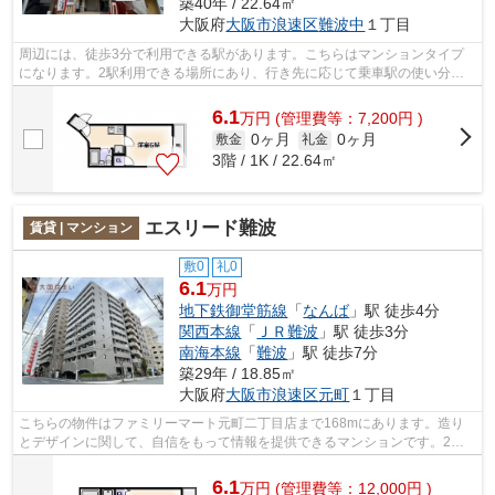
築40年 / 22.64㎡
大阪府
大阪市浪速区
難波中
１丁目
周辺には、徒歩3分で利用できる駅があります。こちらはマンションタイプ
になります。2駅利用できる場所にあり、行き先に応じて乗車駅の使い分け
ができます。共用部には敷地内ごみ置き...
6.1
万
円
(管理費等：7,200円 )
0ヶ月
0ヶ月
敷金
礼金
3階 / 1K / 22.64㎡
エスリード難波
賃貸 | マンション
敷0
礼0
6.1
万円
地下鉄御堂筋線
「
なんば
」駅 徒歩4分
関西本線
「
ＪＲ難波
」駅 徒歩3分
南海本線
「
難波
」駅 徒歩7分
築29年 / 18.85㎡
大阪府
大阪市浪速区
元町
１丁目
こちらの物件はファミリーマート元町二丁目店まで168mにあります。造り
とデザインに関して、自信をもって情報を提供できるマンションです。2駅
利用可能なアクセスの良い物件です。共用...
6.1
万
円
(管理費等：12,000円 )