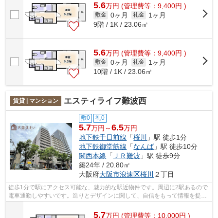
5.6
万
円
(管理費等：9,400円 )
0ヶ月
1ヶ月
敷金
礼金
9階 / 1K / 23.06㎡
5.6
万
円
(管理費等：9,400円 )
0ヶ月
1ヶ月
敷金
礼金
10階 / 1K / 23.06㎡
エスティライフ難波西
賃貸 | マンション
敷0
礼0
5.7
6.5
万円～
万円
地下鉄千日前線
「
桜川
」駅 徒歩1分
地下鉄御堂筋線
「
なんば
」駅 徒歩10分
関西本線
「
ＪＲ難波
」駅 徒歩9分
築24年 / 20.80㎡
大阪府
大阪市浪速区
桜川
２丁目
徒歩1分で駅にアクセス可能な、魅力的な駅近物件です。周辺に2駅あるので
電車通勤しやすいです。造りとデザインに関して、自信をもって情報を提供
できるマンションです。共用部には敷...
5.7
万
円
(管理費等：10,000円 )