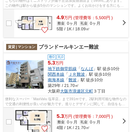
こちらの物件はミニストップ夕陽ヶ丘店加賀徳酒店まで395mにあります。
この物件は駅から徒歩5分のマンションです。よくお出かけをする方にも便
利な、2駅利用可能なマンションです。共...
4.9
万
円
(管理費等：5,500円 )
0ヶ月
0ヶ月
敷金
礼金
5階 / 1K / 18.09㎡
プランドールキンエー難波
賃貸 | マンション
敷0
礼0
5.3
万円
地下鉄御堂筋線
「
なんば
」駅 徒歩10分
関西本線
「
ＪＲ難波
」駅 徒歩10分
南海本線
「
難波
」駅 徒歩10分
築29年 / 21.70㎡
大阪府
大阪市浪速区
元町
３丁目
便利なスーパー「MaxValu 塩草店」まで391mです。2駅利用可能な物件なの
で交通の利便性が良いのが魅力です。造りとデザインに関して、自信をもっ
て情報を提供できるマンションです。共...
5.3
万
円
(管理費等：7,000円 )
0ヶ月
0ヶ月
敷金
礼金
4階 / 1K / 21.70㎡