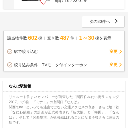
8階 / 1K / 23.01㎡
次の30件へ
602
487
1～30
該当物件数
棟
空き数
件
棟を表示
駅で絞り込む
変更
変更
絞り込み条件：
TVモニタ付インターホン
なんば駅情報
リクルート住まいカンパニーが調査した「関西住みたい街ランキング
2017」で3位、「ミナミ」の玄関口「なんば」
関西でno.1といっても過言ではない交通アクセスの良さ、さらに地下鉄
「なにわ筋線」の計画が正式発表され「新大阪」と「梅田」、「なん
ば」、そして「関西空港」が直接結ばれることになる今後さらに注目の
駅です。