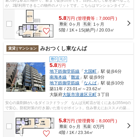
魅力的な駅近の物件で、駅まで徒歩10分です。目的に応じて駅を選べること
が、2駅利用できるこの物件のメリットです。こちらはマンションタイプに
なります。共用部にはエレベータ・敷地...
5.8
万
円
(管理費等：7,000円 )
0ヶ月
1ヶ月
敷金
礼金
5階 / 1K＋1S(納戸) / 20.03㎡
みおつくし東なんば
賃貸 | マンション
敷0
礼0
5.8
万円
地下鉄御堂筋線
「
大国町
」駅 徒歩6分
南海本線
「
難波
」駅 徒歩9分
地下鉄御堂筋線
「
なんば
」駅 徒歩10分
築11年 / 23.01㎡～23.62㎡
大阪府
大阪市浪速区
元町
３丁目
安心の薬剤師がいるダイコクドラッグ なんば元町店が近くにある(355m)の
で安心。防犯対策の行き届いた造りがポイント。住み替えにおススメの築浅
物件。駅から徒歩6分の位置にある物件...
5.8
万
円
(管理費等：8,000円 )
0ヶ月
0万円
敷金
礼金
4階 / 1K / 23.34㎡