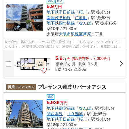
敷0
礼0
5.9
万円
地下鉄千日前線
「
桜川
」駅 徒歩9分
南海汐見橋線
「
芦原町
」駅 徒歩3分
地下鉄四つ橋線
「
なんば
」駅 徒歩15分
築10年 / 21.30㎡
大阪府
大阪市浪速区
芦原
１丁目
徒歩9分に駅のある、ニーズの高い物件です。こちらはマンションタイプに
なります。利用可能な駅が2駅あり、利便性の高い物件です。共用部にはエ
レベータ・敷地内ごみ置き場など様々な...
5.9
万
円
(管理費等：7,000円 )
0ヶ月
0ヶ月
敷金
礼金
5階 / 1K / 21.30㎡
プレサンス難波リバーオアシス
賃貸 | マンション
敷0
5.936
万円
地下鉄御堂筋線
「
なんば
」駅 徒歩5分
関西本線
「
ＪＲ難波
」駅 徒歩5分
地下鉄千日前線
「
桜川
」駅 徒歩5分
築18年 / 21.00㎡