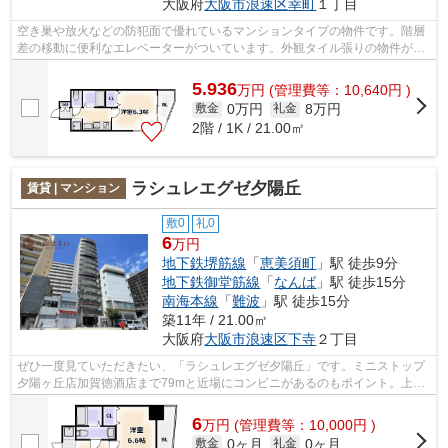
大阪府
大阪市浪速区
幸町
１丁目
空き巣や放火などの防犯面で優れているマンションタイプの物件です。階層
差の移動に便利なエレベーターがついています。外観タイル張りの物件が好
評となっています。電車をよく使う方...
5.936
万
円
(管理費等：10,640円 )
0万円
8万円
敷金
礼金
2階 / 1K / 21.00㎡
ラシュレエグゼ夕陽丘
賃貸 | マンション
敷0
礼0
6
万円
地下鉄堺筋線
「
恵美須町
」駅 徒歩9分
地下鉄御堂筋線
「
なんば
」駅 徒歩15分
南海本線
「
難波
」駅 徒歩15分
築11年 / 21.00㎡
大阪府
大阪市浪速区
下寺
２丁目
ぜひ一度見ていただきたい、「ラシュレエグゼ夕陽丘」です。ミニストップ
夕陽ヶ丘店加賀徳酒店まで79mと近場にコンビニがあるのもポイント。上層
階には欠かせないエレベータ付きの物件...
6
万
円
(管理費等：10,000円 )
0ヶ月
0ヶ月
敷金
礼金