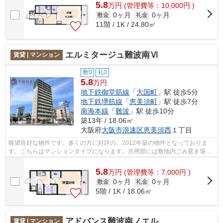
5.8
万
円
(管理費等：10,000円 )
0ヶ月
0ヶ月
敷金
礼金
11階 / 1K / 24.80㎡
エルミタージュ難波南Ⅵ
賃貸 | マンション
敷0
礼0
5.8
万円
地下鉄御堂筋線
「
大国町
」駅 徒歩5分
地下鉄堺筋線
「
恵美須町
」駅 徒歩7分
南海本線
「
難波
」駅 徒歩10分
築13年 / 18.06㎡
大阪府
大阪市浪速区
恵美須西
１丁目
眺望良好な物件です。多くの方に好評の、2012年築の物件となっておりま
す。こちらはマンションタイプになります。共用部には敷地内ごみ置き場・
エレベータなどが揃っております。エル...
5.8
万
円
(管理費等：7,000円 )
0ヶ月
0ヶ月
敷金
礼金
5階 / 1K / 18.06㎡
アドバンス難波南ノエル
賃貸 | マンション