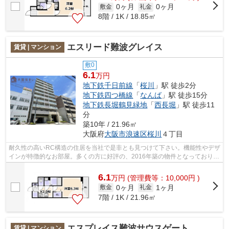
0ヶ月
0ヶ月
敷金
礼金
8階 / 1K / 18.85㎡
エスリード難波グレイス
賃貸 | マンション
敷0
6.1
万円
地下鉄千日前線
「
桜川
」駅 徒歩2分
地下鉄四つ橋線
「
なんば
」駅 徒歩15分
地下鉄長堀鶴見緑地
「
西長堀
」駅 徒歩11
分
築10年 / 21.96㎡
大阪府
大阪市浪速区
桜川
４丁目
耐久性の高いRC構造の住居を当社で是非とも見つけて下さい。機能性やデザ
インが特徴的なお部屋。多くの方に好評の、2016年築の物件となっておりま
す。駅から近く周辺環境も良好な駅か...
6.1
万
円
(管理費等：10,000円 )
0ヶ月
1ヶ月
敷金
礼金
7階 / 1K / 21.96㎡
エスプレイス難波サウスゲート
賃貸 | マンション