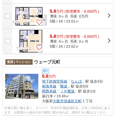
5.8
万
円
(管理費等：8,000円 )
0ヶ月
0万円
敷金
礼金
5階 / 1K / 23.01㎡
5.8
万
円
(管理費等：8,000円 )
0ヶ月
0ヶ月
敷金
礼金
5階 / 1K / 23.62㎡
ウェーブ元町
賃貸 | マンション
敷0
5.8
万円
地下鉄御堂筋線
「
なんば
」駅 徒歩3分
南海本線
「
難波
」駅 徒歩5分
関西本線
「
ＪＲ難波
」駅 徒歩1分
築21年 / 19.49㎡
大阪府
大阪市浪速区
元町
１丁目
夕食の買い物も楽々。スーパー「KOHYO 難波湊町店」が近く(362m)にあり
ます。お部屋から徒歩1分の場所に駅があれば、遅刻する心配もなくなりま