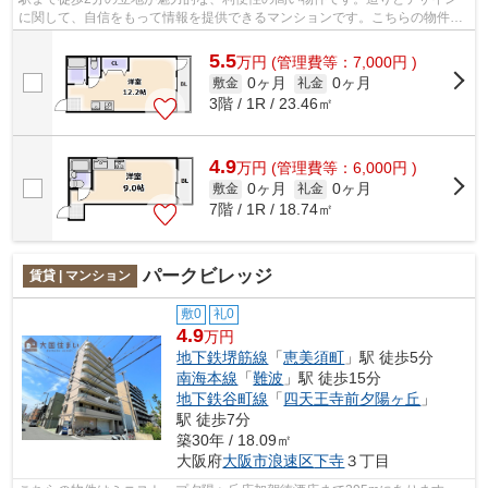
に関して、自信をもって情報を提供できるマンションです。こちらの物件は
周辺に駅が2つあるので電車へのアクセ...
5.5
万
円
(管理費等：7,000円 )
0ヶ月
0ヶ月
敷金
礼金
3階 / 1R / 23.46㎡
4.9
万
円
(管理費等：6,000円 )
0ヶ月
0ヶ月
敷金
礼金
7階 / 1R / 18.74㎡
パークビレッジ
賃貸 | マンション
敷0
礼0
4.9
万円
地下鉄堺筋線
「
恵美須町
」駅 徒歩5分
南海本線
「
難波
」駅 徒歩15分
地下鉄谷町線
「
四天王寺前夕陽ヶ丘
」
駅 徒歩7分
築30年 / 18.09㎡
大阪府
大阪市浪速区
下寺
３丁目