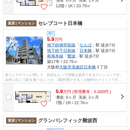
0ヶ月
1ヶ月
敷金
礼金
12階 / 1K / 23.79㎡
セレブコート日本橋
賃貸 | マンション
敷0
5.9
万円
地下鉄御堂筋線
「
なんば
」駅 徒歩7分
地下鉄千日前線
「
日本橋
」駅 徒歩7分
南海本線
「
難波
」駅 徒歩7分
築17年 / 22.76㎡
大阪府
大阪市浪速区
日本橋
３丁目
造りとデザインに関して、自信をもって情報を提供できるマンションです。
目的に応じて駅を選べることが、2駅利用できるこの物件のメリットです。
駅徒歩7分に駅が立地する物件なので、...
5.9
万
円
(管理費等：5,000円 )
0ヶ月
2ヶ月
敷金
礼金
7階 / 1R / 22.76㎡
グランパシフィック難波西
賃貸 | マンション