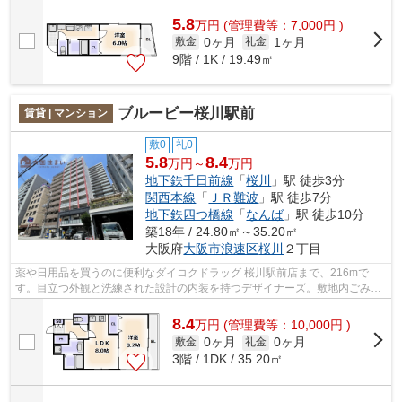
すね。高い耐久性、高い信頼性の鉄骨造物...
5.8
万
円
(管理費等：7,000円 )
0ヶ月
1ヶ月
敷金
礼金
9階 / 1K / 19.49㎡
ブルービー桜川駅前
賃貸 | マンション
敷0
礼0
5.8
8.4
万円～
万円
地下鉄千日前線
「
桜川
」駅 徒歩3分
関西本線
「
ＪＲ難波
」駅 徒歩7分
地下鉄四つ橋線
「
なんば
」駅 徒歩10分
築18年 / 24.80㎡～35.20㎡
大阪府
大阪市浪速区
桜川
２丁目
薬や日用品を買うのに便利なダイコクドラッグ 桜川駅前店まで、216mで
す。目立つ外観と洗練された設計の内装を持つデザイナーズ。敷地内ごみ置
き場があるのでゴミの持ち運びの負担を少...
8.4
万
円
(管理費等：10,000円 )
0ヶ月
0ヶ月
敷金
礼金
3階 / 1DK / 35.20㎡