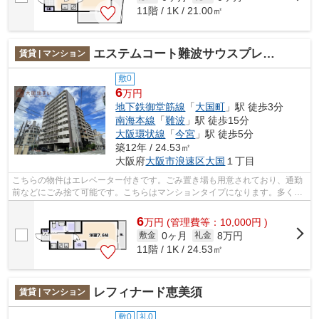
11階 / 1K / 21.00㎡
エステムコート難波サウスプレイスVエレージュ
賃貸 | マンション
敷0
6
万円
地下鉄御堂筋線
「
大国町
」駅 徒歩3分
南海本線
「
難波
」駅 徒歩15分
大阪環状線
「
今宮
」駅 徒歩5分
築12年 / 24.53㎡
大阪府
大阪市浪速区
大国
１丁目
こちらの物件はエレベーター付きです。ごみ置き場も用意されており、通勤
前などにごみ捨て可能です。こちらはマンションタイプになります。多くの
方からご好評頂いているエステムコー...
6
万
円
(管理費等：10,000円 )
0ヶ月
8万円
敷金
礼金
11階 / 1K / 24.53㎡
レフィナード恵美須
賃貸 | マンション
敷0
礼0