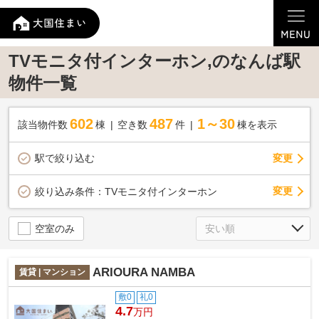
TVモニタ付インターホン,のなんば駅
物件一覧
602
487
1～30
該当物件数
棟
空き数
件
棟を表示
駅で絞り込む
変更
変更
絞り込み条件：
TVモニタ付インターホン
空室のみ
ARIOURA NAMBA
賃貸 | マンション
敷0
礼0
4.7
万円