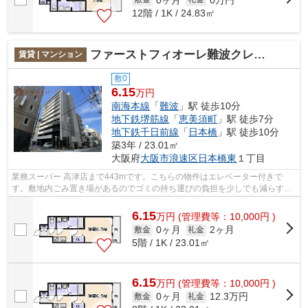
12階 / 1K / 24.83㎡
ファーストフィオーレ難波クレシア
賃貸 | マンション
敷0
6.15
万円
南海本線
「
難波
」駅 徒歩10分
地下鉄堺筋線
「
恵美須町
」駅 徒歩7分
地下鉄千日前線
「
日本橋
」駅 徒歩10分
築3年 / 23.01㎡
大阪府
大阪市浪速区
日本橋東
１丁目
業務スーパー 高津店まで443mです。こちらの物件はエレベーター付きで
す。敷地内ごみ置き場があるのでゴミの持ち運びの負担を少しでも減らすこ
とができます。「ファーストフィオーレ難...
6.15
万
円
(管理費等：10,000円 )
0ヶ月
2ヶ月
敷金
礼金
5階 / 1K / 23.01㎡
6.15
万
円
(管理費等：10,000円 )
0ヶ月
12.3万円
敷金
礼金