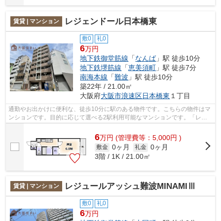
レジェンドール日本橋東
賃貸 | マンション
敷0
礼0
6
万円
地下鉄御堂筋線
「
なんば
」駅 徒歩10分
地下鉄堺筋線
「
恵美須町
」駅 徒歩7分
南海本線
「
難波
」駅 徒歩10分
築22年 / 21.00㎡
大阪府
大阪市浪速区
日本橋東
１丁目
通勤やお出かけに便利な、徒歩10分に駅のある物件です。こちらの物件はマ
ンションです。目的に応じて選べる2駅利用可能なマンションです。「レジ
ェンドール日本橋東」の物件情報をお探...
6
万
円
(管理費等：5,000円 )
0ヶ月
0ヶ月
敷金
礼金
3階 / 1K / 21.00㎡
レジュールアッシュ難波MINAMIⅢ
賃貸 | マンション
敷0
礼0
6
万円