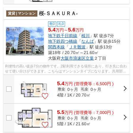
桜-ＳＡＫＵＲＡ-
賃貸 | マンション
敷0
礼0
5.4
5.6
万円～
万円
地下鉄千日前線
「
桜川
」駅 徒歩7分
地下鉄四つ橋線
「
なんば
」駅 徒歩15分
関西本線
「
ＪＲ難波
」駅 徒歩13分
築18年 / 20.70㎡～21.60㎡
大阪府
大阪市浪速区
立葉
２丁目
利便性の高い徒歩7分の物件です。2駅利用できる場所にあり、行き先に合わ
せて使い分けができます。こちらはマンションタイプになります。共用部に
はエレベータ・敷地内ごみ置き場など...
5.4
万
円
(管理費等：6,500円 )
0ヶ月
0ヶ月
敷金
礼金
4階 / 1K / 20.70㎡
5.5
万
円
(管理費等：7,000円 )
0ヶ月
0ヶ月
敷金
礼金
5階 / 1K / 21.60㎡