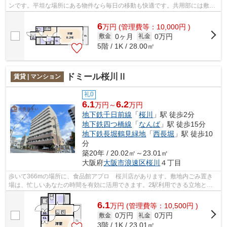
ンです。平坦な場所にある物件なら毎日の移動も快適です。共用部には敷地
内ごみ置き場・エレベータなどが揃って...
6
万
円
(管理費等：10,000円 )
0ヶ月
0万円
敷金
礼金
5階 / 1K / 28.00㎡
ドミール桜川Ⅱ
賃貸 | マンション
礼0
6.1
6.2
万円～
万円
地下鉄千日前線
「
桜川
」駅 徒歩2分
地下鉄四つ橋線
「
なんば
」駅 徒歩15分
地下鉄長堀鶴見緑地
「
西長堀
」駅 徒歩10
分
築20年 / 20.02㎡～23.01㎡
大阪府
大阪市浪速区
桜川
４丁目
歩いて366mの場所に、食品館アプロ 桜川店があります。敷地内ごみ置き
場は、忙しいあなたの時間を有効に活用できます。2駅利用できる立地とな
っていて、アクセスが良いです。「ドミー...
6.1
万
円
(管理費等：10,500円 )
0万円
0万円
敷金
礼金
3階 / 1K / 23.01㎡