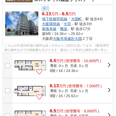
敷0
6.13
6.5
万円～
万円
地下鉄御堂筋線
「
大国町
」駅 徒歩4分
大阪環状線
「
今宮
」駅 徒歩3分
南海本線
「
難波
」駅 徒歩17分
築9年 / 24.36㎡～25.62㎡
大阪府
大阪市浪速区
大国
２丁目
こちらの平成28年築の物件は多くの方からご好評を頂いてます。2駅利用可
能な物件なので行動範囲も広がります。陽当たりが良好な物件は寒い冬も暖
かく過ごす事ができます。多くの方から...
6.5
万
円
(管理費等：10,000円 )
0ヶ月
0ヶ月
敷金
礼金
8階 / 1K / 24.36㎡
6.13
万
円
(管理費等：7,000円 )
0ヶ月
1ヶ月
敷金
礼金
9階 / 1K / 25.62㎡
6.5
万
円
(管理費等：9,000円 )
0ヶ月
0万円
敷金
礼金