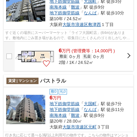
地下鉄御堂筋線
「
大国町
」駅 徒歩3分
南海本線
「
難波
」駅 徒歩9分
地下鉄御堂筋線
「
なんば
」駅 徒歩10分
築10年 / 24.52㎡
大阪府
大阪市浪速区
敷津西
１丁目
すぐ近くの場所にスーパーマーケット「ライフ大国町店」(64m)がありま
す。敷地内にごみ置き場があるので、収集日にたくさんのゴミ出しがしやす
いです。毎日の通勤が快適になるマンショ...
6
万
円
(管理費等：14,000円 )
0ヶ月
0ヶ月
敷金
礼金
2階 / 1K / 24.52㎡
パストラル
賃貸 | マンション
敷0
礼0
6
万円
地下鉄御堂筋線
「
大国町
」駅 徒歩7分
地下鉄御堂筋線
「
なんば
」駅 徒歩11分
南海本線
「
難波
」駅 徒歩9分
築20年 / 28.00㎡
大阪府
大阪市浪速区
元町
３丁目
行き先に応じて選べる3駅以上利用可の物件です。こちらの物件はマンショ