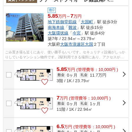
敷0
5.85
7
万円～
万円
地下鉄御堂筋線
「
大国町
」駅 徒歩3分
南海本線
「
難波
」駅 徒歩15分
大阪環状線
「
今宮
」駅 徒歩4分
築7年 / 22.94㎡～23.79㎡
大阪府
大阪市浪速区
大国
２丁目
ごみ置き場も近くにあり、使い勝手もいいです。セキュリティ設備がしっか
りしているマンション物件です。2駅利用できる場所にあり、アクセスが便
利です。視力をアップしたい方はこちら...
5.85
万
円
(管理費等：10,000円 )
0ヶ月
11.7万円
敷金
礼金
3階 / 1K / 23.79㎡
7
万
円
(管理費等：10,000円 )
0ヶ月
1ヶ月
敷金
礼金
11階 / 1K / 22.94㎡
6.5
万
円
(管理費等：10,000円 )