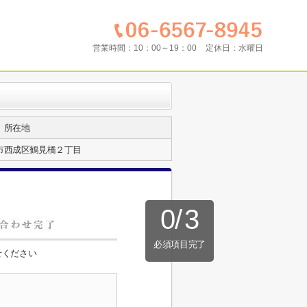
営業時間：
10：00～19：00
定休日：
水曜日
所在地
市西成区鶴見橋２丁目
0
/
3
必須項目完了
せください