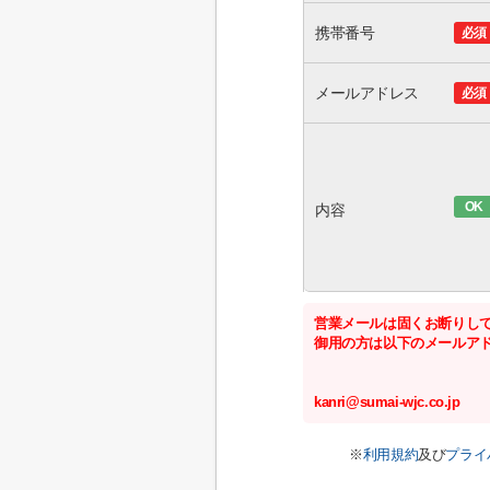
携帯番号
必須
メールアドレス
必須
OK
内容
営業メールは固くお断りし
御用の方は以下のメールア
kanri@sumai-wjc.co.jp
※
利用規約
及び
プライ