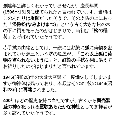
創建年は詳しくわかっていませんが、慶長年間
(1596〜1615)に建てられたと言われています。当時は
このあたりは
堤防
だったそうで、その堤防の上にあっ
た「
浪除松(なみよけまつ)
」という古く大きな松の木
の下に祠を祀ったのがはじまりで、当初は「
松の稲
荷
」と呼ばれていたそうです。
赤手拭の由緒としては、一説には頻繁に
狐
に荷物を盗
まれていた源三という堺の魚屋が、「
これ以上狐に荷
物を盗られないように
」と、
紅染の手拭
を祠に供えて
お祈りしたのがはじまりだと言われています。
1945(昭和20)年の大阪大空襲で一度焼失してしまいま
すが御神体は残っており、本殿はその3年後の
1948(昭
和23)年に
再建
されました。
400年
ほどの歴史を持つ当社ですが、古くから
商売繁
盛の神
が祀られる
霊験あらたかな神社
として参拝者が
多く訪れていたそうです。