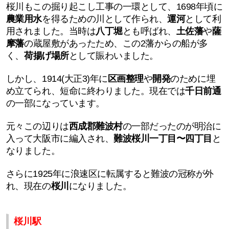
桜川もこの掘り起こし工事の一環として、
1698年頃に
農業用水
を得るための川として作られ、
運河
として利
用されました。
当時は
八丁堀
とも呼ばれ、
土佐藩
や
薩
摩藩
の蔵屋敷があったため、この2藩からの船が多
く、
荷揚げ場所
として賑わいました。
しかし、1914(大正3)年に
区画整理
や
開発
のために埋
め立てられ、短命に終わりました。現在では
千日前通
の一部になっています。
元々この辺りは
西成郡難波村
の一部だったのが明治に
入って大阪市に編入され、
難波桜川一丁目〜四丁目
と
なりました。
さらに1925年に浪速区に転属すると難波の冠称が外
れ、現在の
桜川
になりました。
桜川駅