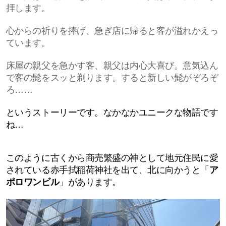
拝します。
心からの祈りを捧げ、急ぎ店に帰ると客が溢れかえっ
ています。
床屋の親父を急かす客、親父は内心大喜び。意気込ん
で客の髭をスッと剃ります。すると新しい髭がぞろぞ
ろ……
というストーリーです。なかなかユニークな物語です
ね…
このように古くから商売繁盛の神として地元住民に愛
されている赤手拭稲荷神社を出て、北に向かうと「
ア
ポロワンビル
」
があります。