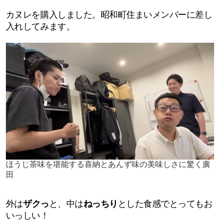
カヌレを購入しました。昭和町住まいメンバーに差し
入れしてみます。
ほうじ茶味を堪能する喜納とあんず味の美味しさに驚く廣
田
外は
ザクっ
と、中は
ねっちり
とした食感でとってもお
いっしい！