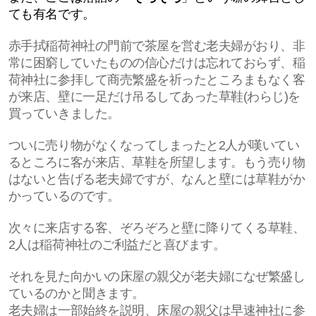
ても有名です。
赤手拭稲荷神社の門前で茶屋を営む老夫婦がおり、非
常に困窮していたものの信心だけは忘れておらず、稲
荷神社に参拝して商売繁盛を祈ったところまもなく客
が来店、壁に一足だけ吊るしてあった草鞋(わらじ)を
買っていきました。
ついに売り物がなくなってしまったと2人が嘆いてい
るところに客が来店、草鞋を所望します。もう売り物
はないと告げる老夫婦ですが、なんと壁には草鞋がか
かっているのです。
次々に来店する客、ぞろぞろと壁に降りてくる草鞋、
2人は稲荷神社のご利益だと喜びます。
それを見た向かいの床屋の親父が老夫婦になぜ繁盛し
ているのかと聞きます。
老夫婦は一部始終を説明、床屋の親父は早速神社に参