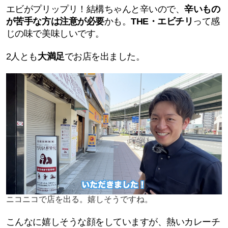
エビがプリップリ！結構ちゃんと辛いので、
辛いもの
が苦手な方は注意が必要
かも。
THE・エビチリ
って感
じの味で美味しいです。
2人とも
大満足
でお店を出ました。
ニコニコで店を出る。嬉しそうですね。
こんなに嬉しそうな顔をしていますが、熱いカレーチ