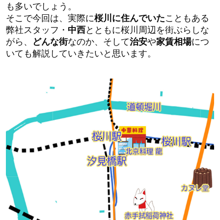
も多いでしょう。
そこで今回は、実際に
桜川に住んでいた
こともある
弊社スタッフ・
中西
とともに桜川周辺を街ぶらしな
がら、
どんな街
なのか、そして
治安
や
家賃相場
につ
いても解説していきたいと思います。