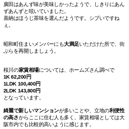
廣田はあんず味が美味しかったようで、しきりにあん
ずあんずと呟いていました。
喜納はほうじ茶味を選んだようです。シブいですね
ぇ。
昭和町住まいメンバーにも
大満足
いただけた所で、
街
ぶらを再開しましょう。
桜川の
家賃相場
については、ホームズさん調べで
1K 62,200円
1LDK 100,400円
2LDK 143,800円
となっています。
綺麗で新しいマンション
が多いことや、立地の
利便性
の高さ
からここに住む人も多く、家賃相場としては大
阪市内でも比較的高いように感じます。