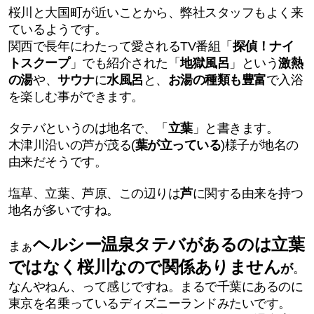
桜川と大国町が近いことから、弊社スタッフもよく来
て
いるようです。
関西で長年にわたって愛されるTV番組「
探偵！ナイ
トスクープ
」でも紹介された「
地獄風呂
」という
激熱
の湯
や、
サウナ
に
水風呂
と、
お湯の種類も豊富
で入浴
を楽しむ事ができます。
タテバというのは地名で、「
立葉
」と書きます。
木津川沿いの芦が茂る(
葉が立っている
)様子が地名の
由来だそうです。
塩草、立葉、芦原、この辺りは
芦
に関する由来を持つ
地名が多いですね。
ヘルシー温泉タテバがあるのは立葉
まぁ
ではなく桜川なので関係ありません
が
。
なんやねん、って感じですね。まるで千葉にあるのに
東京を名乗っているディズニーランドみたいです。