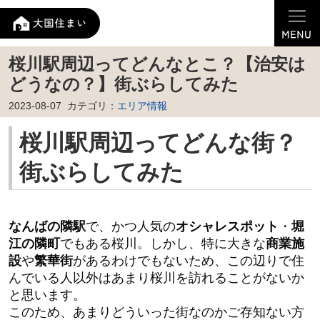
桜川駅周辺ってどんなとこ？【治安は
どうなの？】街ぶらしてみた
2023-08-07
カテゴリ：
エリア情報
桜川駅周辺ってどんな街？
街ぶらしてみた
なんばの隣駅
で、かつ人気の
オシャレスポット
・
堀
江の隣町
でもある桜川。しかし、特に大きな
商業施
設
や
繁華街
があるわけでもないため、この辺りで住
んでいる人以外はあまり桜川を訪れることがないか
と思います。
このため、あまりどういった街なのかご存知ない方