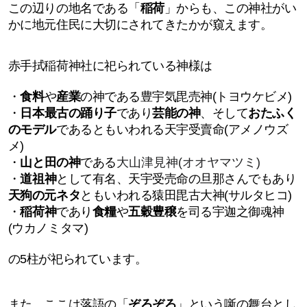
この辺りの地名である「
稲荷
」からも、この神社がい
かに地元住民に大切にされてきたかが窺えます。
赤手拭稲荷神社に祀られている神様は
・
食料
や
産業
の神である豊宇気毘売神(トヨウケビメ)
・
日本最古の踊り子
であり
芸能の神
、そして
おたふく
のモデル
であるともいわれる天宇受賣命(アメノウズ
メ)
・
山と田の神
である
大山津見神(オオヤマツミ)
・
道祖神
として有名、
天宇受売命の旦那さんでもあり
天狗の元ネタ
ともいわれる
猿田毘古大神(サルタヒコ)
・
稲荷神
であり
食糧
や
五穀豊穣
を司る宇迦之御魂神
(ウカノミタマ)
の5柱が祀られています。
また、ここは落語の「
ぞろぞろ
」という噺の舞台とし