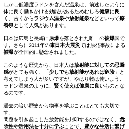
しかし低濃度ラドンを含んだ温泉は、前述したように
体に良く働きかける効能があるためむしろ
健康に良
く
、古くから
ラジウム温泉
や
放射能泉
などといって
療
養泉
として人気があります。
日本は広島と長崎に
原爆
を落とされた唯一の
被爆国
で
す。さらに2011年の
東日本大震災
では原発事故による
被曝
が全国的に懸念されました。
このような歴史から、日本人は
放射能に対しての忌避
感
がとても強く、「
少しでも放射能があれば危険
」と
考えてしまう人が多いですが、やはり物は使いよう、
ラドン温泉のように、
賢く使えば健康に良い
ものとな
るのです。
過去の暗い歴史から物事を学ぶことはとても大切で
す。
問題を引き起こした放射能を封印するのではなく、
危
険性や活用法を十分に学ぶ
ことで、
豊かな生活に繋げ