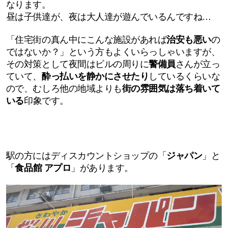
なります。
昼は子供達が、夜は大人達が遊んでいるんですね…
「住宅街の真ん中にこんな施設があれば
治安も悪い
の
ではないか？」という方もよくいらっしゃいますが、
その対策として夜間はビルの周りに
警備員
さんが立っ
ていて、
酔っ払いを静かにさせたり
しているくらいな
ので、むしろ他の地域よりも
街の雰囲気は落ち着いて
いる
印象です。
駅の方にはディスカウントショップの「
ジャパン
」と
「
食品館 アプロ
」があります。