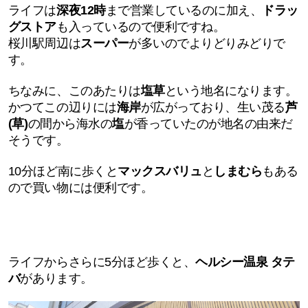
ライフは
深夜12時
まで営業しているのに加え、
ドラッ
グストア
も入っているので便利ですね。
桜川駅周辺は
スーパー
が多いのでよりどりみどりで
す。
ちなみに、このあたりは
塩草
という地名になります。
かつてこの辺りには
海岸
が広がっており、生い茂る
芦
(草)
の間から海水の
塩
が香っていたのが地名の由来だ
そうです。
10分ほど南に歩くと
マックスバリュ
と
しまむら
もある
ので買い物には便利です。
ライフからさらに5分ほど歩くと、
ヘルシー温泉 タテ
バ
があります。