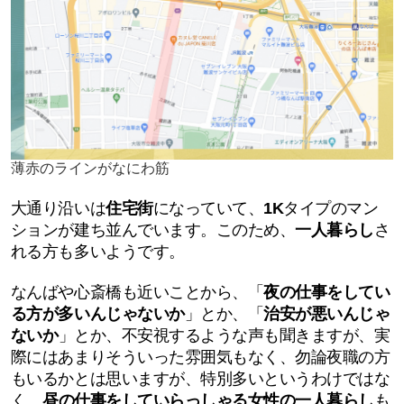
薄赤のラインがなにわ筋
大通り沿いは
住宅街
になっていて、
1K
タイプのマン
ションが建ち並んでいます。このため、
一人暮らし
さ
れる方も多いようです。
なんばや心斎橋も近いことから、「
夜の仕事をしてい
る方が多いんじゃないか
」とか、「
治安が悪いんじゃ
ないか
」とか、不安視するような声も聞きますが、実
際にはあまりそういった雰囲気もなく、勿論夜職の方
もいるかとは思いますが、特別多いというわけではな
く、
昼の仕事をしていらっしゃる
女性の一人暮らし
も