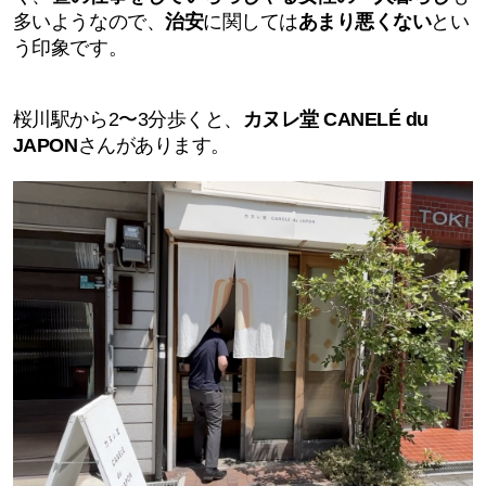
多いようなので、
治安
に関しては
あまり悪くない
とい
う印象です。
桜川駅から2〜3分歩くと、
カヌレ堂
CANELÉ du
JAPON
さんがあります。