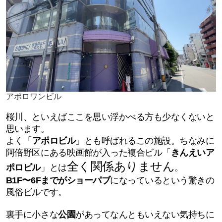
アポロワンビル
桜川、といえばここを思い浮かべる方も少なくないと
思います。
よく「
アポロビル
」とも呼ばれるこの施設。ちなみに
阿倍野区にある映画館が入った複合ビル「
きんえいア
全く関係ありません
ポロビル
」とは
。
B1F〜6Fまでがショーパブ
になっているという驚きの
風俗ビルです。
裏手に小さな
公園
があってなんともいえない気持ちに