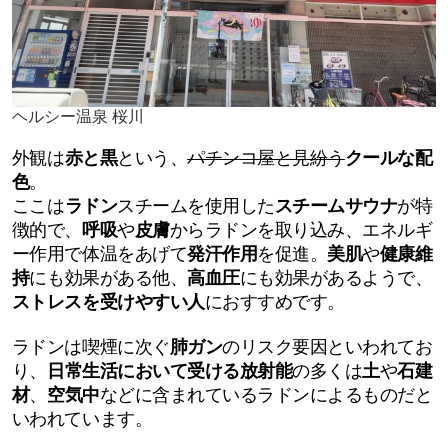
ヘルシー温泉 桜川
外観は
赤と黒
という、
パチンコ屋と見紛う
クールな配
色
。
ここは
ラドン
スチームを使用した
スチームサウナ
が特
徴的で、
呼吸
や
皮膚
からラドンを取り込み、エネルギ
ー作用で体温をあげて
発汗作用
を促進。
美肌
や
健康維
持
にも
効果がある他、
高血圧
にも効果があるようで、
ストレスを受けやすい人
におすすめです。
ラドンは喫煙に次ぐ
肺ガン
のリスク要因といわれてお
り、
日常生活において受ける放射能
の多くは
土
や
石建
材
、
空気中
などに含まれているラドンによるものだと
いわれています。