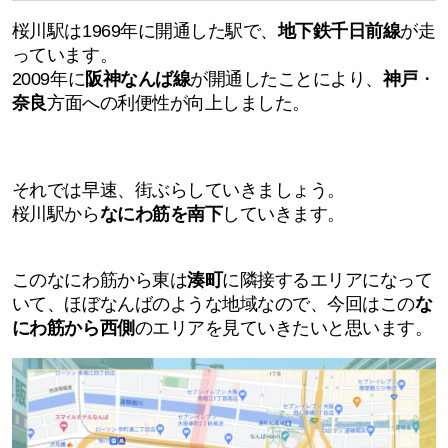
桜川駅は1969年に開通した駅で、
地下鉄千日前線
が走
っています。
2009年に
阪神なんば線
が開通したことにより、
神戸
・
奈良
方面への利便性が向上しました。
それでは早速、街ぶらしていきましょう。
桜川駅から
なにわ筋を南下
していきます。
このなにわ筋から東は
湊町
に隣接するエリアになって
いて、ほぼなんばのような地域なので、今回はこの
な
にわ筋から西側
のエリアを見ていきたいと思います。