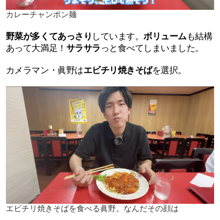
カレーチャンポン麺
野菜が多くてあっさり
しています。
ボリューム
も結構
あって大満足！
サラサラ
っと食べてしまいました。
カメラマン・眞野は
エビチリ焼きそば
を選択。
エビチリ焼きそばを食べる眞野。なんだその顔は