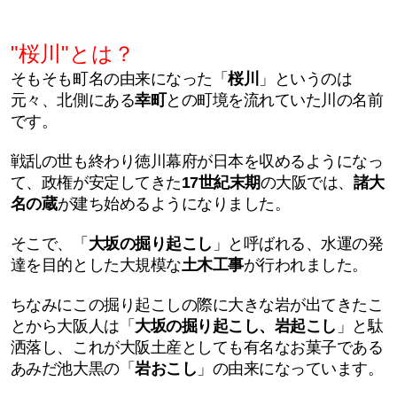
"桜川"とは？
そもそも町名の由来になった「
桜川
」というのは
元々、北側にある
幸町
との町境を流れていた川の名前
です。
戦乱の世も終わり徳川幕府が日本を収めるようになっ
て、政権が安定してきた
17世紀末期
の大阪では、
諸大
名の蔵
が建ち始めるようになりました。
そこで、「
大坂の掘り起こし
」と呼ばれる、
水運の発
達を目的とした大規模な
土木工事
が行われました。
ちなみにこの掘り起こしの際に大きな岩が出てきたこ
とから大阪人は「
大坂の掘り起こし、岩起こし
」と駄
洒落し、これが大阪土産としても有名なお菓子である
あみだ池大黒の「
岩おこし
」の由来になっています。