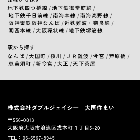
地下鉄四つ橋線
/
地下鉄御堂筋線
/
地下鉄千日前線
/
南海本線
/
南海高野線
/
阪神電鉄阪神なんば
/
近鉄難波・奈良線
/
関西本線
/
大阪環状線
/
地下鉄堺筋線
駅から探す
なんば
/
大国町
/
桜川
/
ＪＲ難波
/
今宮
/
芦原橋
/
恵美須町
/
新今宮
/
大正
/
天下茶屋
株式会社ダブルジェイシー 大国住まい
〒556-0013
大阪府大阪市浪速区戎本町１丁目5-20
TEL：
06-6567-8945