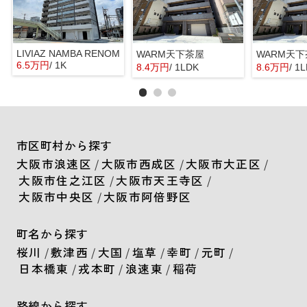
LIVIAZ NAMBA RENOM
WARM天下茶屋
WARM天
6.5万円
/ 1K
8.4万円
/ 1LDK
8.6万円
/ 1
市区町村から探す
大阪市浪速区
/
大阪市西成区
/
大阪市大正区
/
大阪市住之江区
/
大阪市天王寺区
/
大阪市中央区
/
大阪市阿倍野区
町名から探す
桜川
/
敷津西
/
大国
/
塩草
/
幸町
/
元町
/
日本橋東
/
戎本町
/
浪速東
/
稲荷
路線から探す