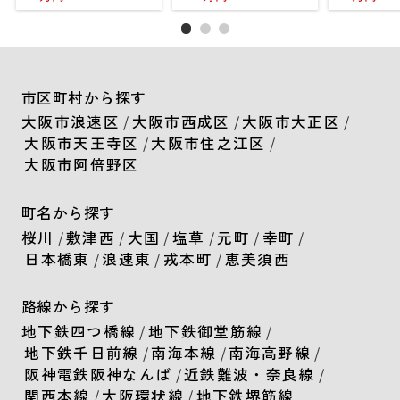
市区町村から探す
大阪市浪速区
/
大阪市西成区
/
大阪市大正区
/
大阪市天王寺区
/
大阪市住之江区
/
大阪市阿倍野区
町名から探す
桜川
/
敷津西
/
大国
/
塩草
/
元町
/
幸町
/
日本橋東
/
浪速東
/
戎本町
/
恵美須西
路線から探す
地下鉄四つ橋線
/
地下鉄御堂筋線
/
地下鉄千日前線
/
南海本線
/
南海高野線
/
阪神電鉄阪神なんば
/
近鉄難波・奈良線
/
関西本線
/
大阪環状線
/
地下鉄堺筋線