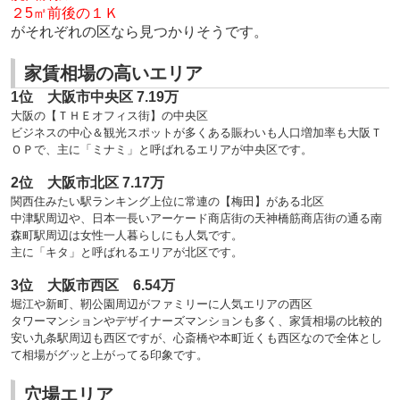
２5㎡前後の１Ｋ
がそれぞれの区なら見つかりそうです。
家賃相場の高いエリア
1位 大阪市中央区 7.19万
大阪の【ＴＨＥオフィス街】の中央区
ビジネスの中心＆観光スポットが多くある賑わいも人口増加率も大阪Ｔ
ＯＰで、主に「ミナミ」と呼ばれるエリアが中央区です。
2位 大阪市北区 7.17万
関西住みたい駅ランキング上位に常連の【梅田】がある北区
中津駅周辺や、日本一長いアーケード商店街の天神橋筋商店街の通る南
森町駅周辺は女性一人暮らしにも人気です。
主に「キタ」と呼ばれるエリアが北区です。
3位 大阪市西区 6.54万
堀江や新町、靭公園周辺がファミリーに人気エリアの西区
タワーマンションやデザイナーズマンションも多く、
家賃相場の比較的
安い九条駅周辺も西区ですが、心斎橋や本町近くも西区なので全体とし
て相場がグッと上がってる印象です。
穴場エリア