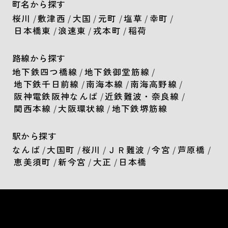
町名から探す
桜川
/
敷津西
/
大国
/
元町
/
塩草
/
幸町
/
日本橋東
/
浪速東
/
戎本町
/
稲荷
路線から探す
地下鉄四つ橋線
/
地下鉄御堂筋線
/
地下鉄千日前線
/
南海本線
/
南海高野線
/
阪神電鉄阪神なんば
/
近鉄難波・奈良線
/
関西本線
/
大阪環状線
/
地下鉄堺筋線
駅から探す
なんば
/
大国町
/
桜川
/
ＪＲ難波
/
今宮
/
芦原橋
/
恵美須町
/
新今宮
/
大正
/
日本橋