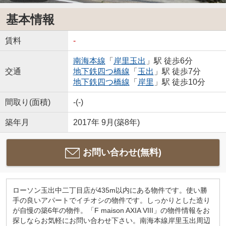
基本情報
賃料
-
南海本線
「
岸里玉出
」駅 徒歩6分
交通
地下鉄四つ橋線
「
玉出
」駅 徒歩7分
地下鉄四つ橋線
「
岸里
」駅 徒歩10分
間取り(面積)
-(-)
築年月
2017年 9月(築8年)
お問い合わせ(無料)
ローソン玉出中二丁目店が435m以内にある物件です。使い勝
手の良いアパートでイチオシの物件です。しっかりとした造り
が自慢の築6年の物件。「F maison AXIA VIII」の物件情報をお
探しならお気軽にお問い合わせ下さい。南海本線岸里玉出周辺