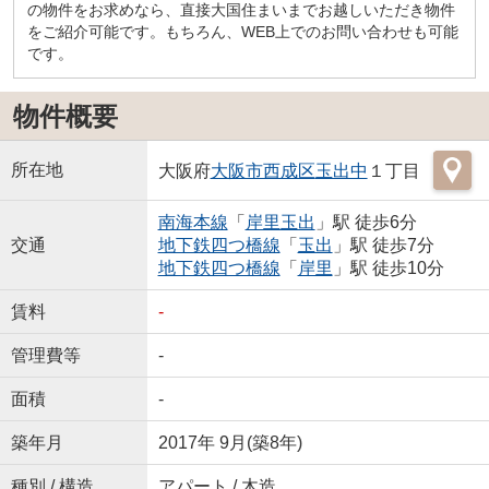
の物件をお求めなら、直接大国住まいまでお越しいただき物件
をご紹介可能です。もちろん、WEB上でのお問い合わせも可能
です。
物件概要
所在地
大阪府
大阪市西成区
玉出中
１丁目
南海本線
「
岸里玉出
」駅 徒歩6分
交通
地下鉄四つ橋線
「
玉出
」駅 徒歩7分
地下鉄四つ橋線
「
岸里
」駅 徒歩10分
賃料
-
管理費等
-
面積
-
築年月
2017年 9月(築8年)
種別 / 構造
アパート / 木造