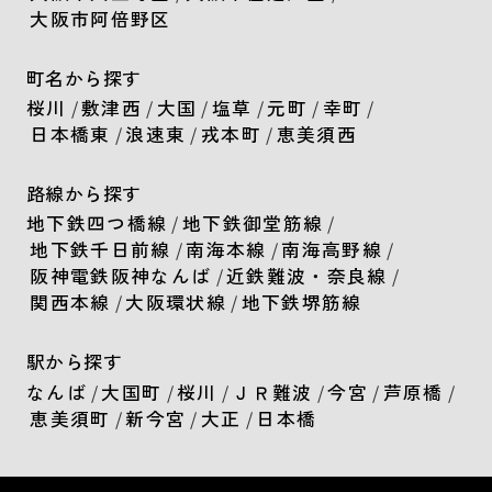
大阪市阿倍野区
町名から探す
桜川
/
敷津西
/
大国
/
塩草
/
元町
/
幸町
/
日本橋東
/
浪速東
/
戎本町
/
恵美須西
路線から探す
地下鉄四つ橋線
/
地下鉄御堂筋線
/
地下鉄千日前線
/
南海本線
/
南海高野線
/
阪神電鉄阪神なんば
/
近鉄難波・奈良線
/
関西本線
/
大阪環状線
/
地下鉄堺筋線
駅から探す
なんば
/
大国町
/
桜川
/
ＪＲ難波
/
今宮
/
芦原橋
/
恵美須町
/
新今宮
/
大正
/
日本橋