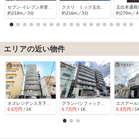
セブン-イレブン岸里玉出駅前店
クスリ ミック玉出薬店
玉出本通商
約218m／3分
約216m／3分
約270m／
エリアの近い物件
オズレジデンス天下茶屋
グランパシフィック今宮
エスアール
5.5
万
円
/ 1K
5.7
万
円
/ 1K
5.3
万
円
/ 1