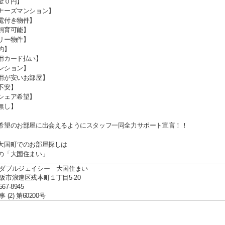
金０円】
ナーズマンション】
電付き物件】
飼育可能】
リー物件】
約】
用カード払い】
ンション】
用が安いお部屋】
不安】
シェア希望】
無し】
希望のお部屋に出会えるようにスタッフ一同全力サポート宣言！！
大国町でのお部屋探しは
の「大国住まい」
ダブルジェイシー 大国住まい
阪市浪速区戎本町１丁目5-20
567-8945
(2) 第60200号