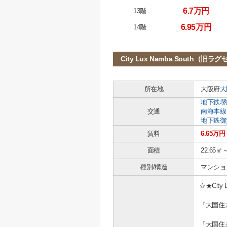
6.7万円
13階
6.95万円
14階
City Lux Namba South
所在地
大阪府
大
地下鉄堺
交通
南海本線
地下鉄御
賃料
6.65万円
面積
22.65㎡
種別/構造
マンショ
☆★City 
『大国住
『大国住