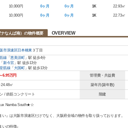
10,000円
0ヶ月
0ヶ月
1K
22.93㎡
10,000円
0ヶ月
0ヶ月
1K
22.73㎡
OVERVIEW
（旧ラグゼナなんば南）の物件概要
阪市浪速区
日本橋東
３丁目
筋線
「
恵美須町
」駅 徒歩4分
「
新今宮
」駅 徒歩13分
堂筋線
「
大国町
」駅 徒歩13分
～6.95万円
管理費・共益費
～24.48㎡
築年月(築年数)
ン / 鉄筋コンクリート
階建
Lux Namba South★☆
まい』は大阪市浪速区だけでなく、大阪府全域の物件を取り扱っております。
まいの特徴』