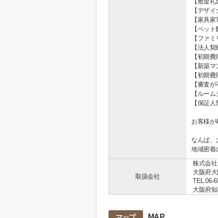
【敷金礼
【デザイ
【家具家
【ペット
【ファミ
【法人契
【初期費
【新築マ
【初期費
【審査が
【ルーム
【保証人
お客様が
なんば、
地域密着
株式会社
大阪府大
取扱会社
TEL:06-6
大阪府知事 
MAP
マップ