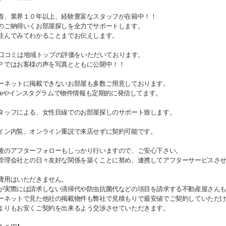
着、業界１０年以上、経験豊富なスタッフが在籍中！！
のご納得いくお部屋探しを全力でサポートします。
住んでみてわかることまでお伝えします。
gle口コミは地域トップの評価をいただいております。
Ｐではお客様の声を写真とともに公開中！！
ーネットに掲載できないお部屋も多数ご用意しております。
Tubeやインスタグラムで物件情報も定期的に発信してます。
タッフによる、女性目線でのお部屋探しのサポート致します。
イン内覧、オンライン重説で来店せずに契約可能です。
後のアフターフォローもしっかり行いますので、ご安心下さい。
管理会社との日々友好な関係を築くことに努め、連携してアフターサービスさ
費用はいただきません。
が実際には請求しない清掃代や防虫抗菌代などの項目を請求する不動産屋さん
ーネットで見た他社の掲載物件も弊社で見積もりで最安値でご契約していただ
よりもお安くご契約を出来るよう交渉させていただきます。