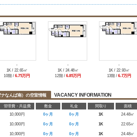
-
-
-
1K / 22.65㎡
1K / 24.48㎡
1K / 22.93㎡
10階 /
6.75万円
12階 /
6.85万円
13階 /
6.7万円
VACANCY INFORMATION
（旧ラグゼナなんば南）の空室情報
管理費・共益費
敷金
礼金
間取り
面積
10,000円
0ヶ月
0ヶ月
1K
24.48㎡
10,000円
0ヶ月
0ヶ月
1K
22.65㎡
10,000円
0ヶ月
0ヶ月
1K
24.48㎡