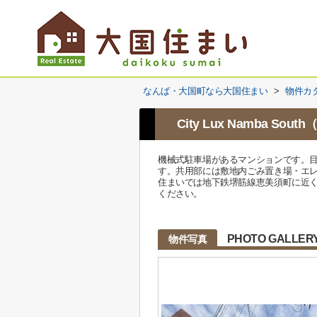
なんば・大国町なら大国住まい
>
物件カ
City Lux Namba S
機械式駐車場があるマンションです。目
す。共用部には敷地内ごみ置き場・エレベー
住まいでは地下鉄堺筋線恵美須町に近
ください。
PHOTO GALLER
物件写真