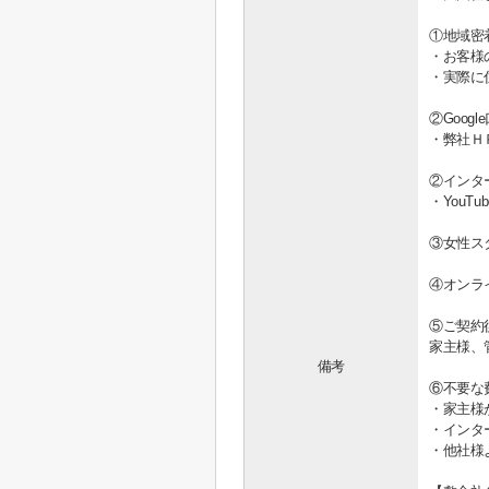
①地域密
・お客様
・実際に
②Goo
・弊社Ｈ
②インタ
・You
③女性ス
④オンラ
⑤ご契約
家主様、
備考
⑥不要な
・家主様
・インタ
・他社様