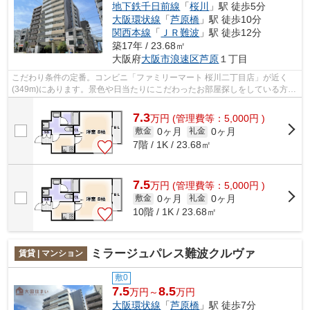
地下鉄千日前線
「
桜川
」駅 徒歩5分
大阪環状線
「
芦原橋
」駅 徒歩10分
関西本線
「
ＪＲ難波
」駅 徒歩12分
築17年 / 23.68㎡
大阪府
大阪市浪速区
芦原
１丁目
こだわり条件の定番。コンビニ「ファミリーマート 桜川二丁目店」が近く
(349m)にあります。景色や日当たりにこだわったお部屋探しをしている方に
オススメの物件を提供します。RC構造を...
7.3
万
円
(管理費等：5,000円 )
0ヶ月
0ヶ月
敷金
礼金
7階 / 1K / 23.68㎡
7.5
万
円
(管理費等：5,000円 )
0ヶ月
0ヶ月
敷金
礼金
10階 / 1K / 23.68㎡
ミラージュパレス難波クルヴァ
賃貸 | マンション
敷0
7.5
8.5
万円～
万円
大阪環状線
「
芦原橋
」駅 徒歩7分