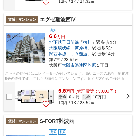
12階 / 1K / 24.32㎡
エグゼ難波西Ⅳ
賃貸 | マンション
敷0
6.6
万円
地下鉄千日前線
「
桜川
」駅 徒歩9分
大阪環状線
「
芦原橋
」駅 徒歩5分
関西本線
「
ＪＲ難波
」駅 徒歩14分
築7年 / 23.52㎡
大阪府
大阪市浪速区
芦原
１丁目
こちらの物件にはエレベーターが付いています。高いニーズのある、駅徒歩
9分の物件です。こちらの物件はマンションです。多くの方からご好評頂い
ているエグゼ難波西Ⅳのご紹介です。大...
6.6
万
円
(管理費等：9,000円 )
0ヶ月
10万円
敷金
礼金
10階 / 1K / 23.52㎡
S-FORT難波西
賃貸 | マンション
敷0
礼0