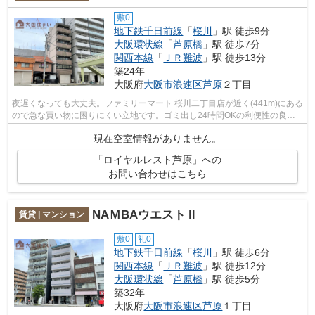
敷0
地下鉄千日前線
「
桜川
」駅 徒歩9分
大阪環状線
「
芦原橋
」駅 徒歩7分
関西本線
「
ＪＲ難波
」駅 徒歩13分
築24年
大阪府
大阪市浪速区
芦原
２丁目
夜遅くなっても大丈夫。ファミリーマート 桜川二丁目店が近く(441m)にある
ので急な買い物に困りにくい立地です。ゴミ出し24時間OKの利便性の良い
設備を兼ね備えております。毎日のフッ...
現在空室情報がありません。
「ロイヤルレスト芦原」への
お問い合わせはこちら
NAＭBAウエストⅡ
賃貸 | マンション
敷0
礼0
地下鉄千日前線
「
桜川
」駅 徒歩6分
関西本線
「
ＪＲ難波
」駅 徒歩12分
大阪環状線
「
芦原橋
」駅 徒歩5分
築32年
大阪府
大阪市浪速区
芦原
１丁目