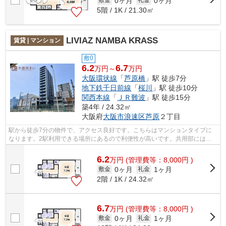
0ヶ月
0ヶ月
敷金
礼金
5階 / 1K / 21.30㎡
LIVIAZ NAMBA KRASS
賃貸 | マンション
敷0
6.2
6.7
万円～
万円
大阪環状線
「
芦原橋
」駅 徒歩7分
地下鉄千日前線
「
桜川
」駅 徒歩10分
関西本線
「
ＪＲ難波
」駅 徒歩15分
築4年 / 24.32㎡
大阪府
大阪市浪速区
芦原
２丁目
駅から徒歩7分の物件で、アクセス良好です。こちらはマンションタイプに
なります。2駅利用できる場所にあるので利便性が高いです。共用部にはエ
レベータ・敷地内ごみ置き場などが揃っ...
6.2
万
円
(管理費等：8,000円 )
0ヶ月
1ヶ月
敷金
礼金
2階 / 1K / 24.32㎡
6.7
万
円
(管理費等：8,000円 )
0ヶ月
1ヶ月
敷金
礼金