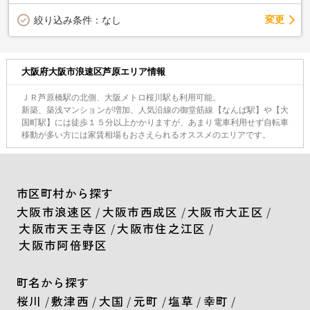
変更
絞り込み条件：
なし
大阪府大阪市浪速区芦原エリア情報
ＪＲ芦原橋駅の北側、大阪メトロ桜川駅も利用可能。
新築、築浅マンションが増加、人気沿線の御堂筋線【なんば駅】や【大
国町駅】には徒歩１５分以上かかりますが、あまり電車利用せず自転車
移動が多い方には家賃相場もおさえられるオススメのエリアです。
市区町村から探す
大阪市浪速区
/
大阪市西成区
/
大阪市大正区
/
大阪市天王寺区
/
大阪市住之江区
/
大阪市阿倍野区
町名から探す
桜川
/
敷津西
/
大国
/
元町
/
塩草
/
幸町
/