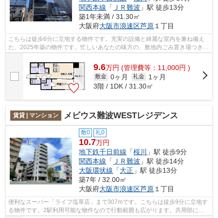
関西本線
「
ＪＲ難波
」駅 徒歩13分
築1年未満 / 31.30㎡
大阪府
大阪市浪速区
芦原
１丁目
こちらは徒歩6分に立地する物件です。充実の設備と綺麗な室内を兼ね備え
た、2025年築の物件です。忙しいあなたの味方の、敷地内ごみ置き場つきの
物件です。「la Waison NAMBA west」の...
9.6
万
円
(管理費等：11,000円 )
0ヶ月
1ヶ月
敷金
礼金
3階 / 1DK / 31.30㎡
メビウス難波WESTレジデンス
賃貸 | マンション
敷0
礼0
10.7
万円
地下鉄千日前線
「
桜川
」駅 徒歩9分
関西本線
「
ＪＲ難波
」駅 徒歩14分
大阪環状線
「
大正
」駅 徒歩13分
築7年 / 32.00㎡
大阪府
大阪市浪速区
芦原
１丁目
便利なスーパー「ライフ塩草店」まで307mです。こちらは徒歩9分に立地す
る物件です。2駅利用可能な物件なので行動範囲も広がります。共用部には