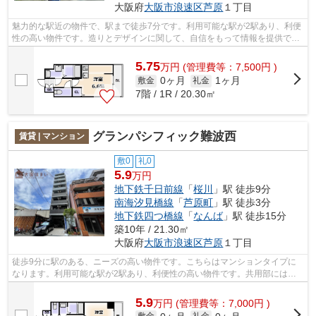
大阪府
大阪市浪速区
芦原
１丁目
魅力的な駅近の物件で、駅まで徒歩7分です。利用可能な駅が2駅あり、利便
性の高い物件です。造りとデザインに関して、自信をもって情報を提供でき
るマンションです。共用部には敷地内...
5.75
万
円
(管理費等：7,500円 )
0ヶ月
1ヶ月
敷金
礼金
7階 / 1R / 20.30㎡
グランパシフィック難波西
賃貸 | マンション
敷0
礼0
5.9
万円
地下鉄千日前線
「
桜川
」駅 徒歩9分
南海汐見橋線
「
芦原町
」駅 徒歩3分
地下鉄四つ橋線
「
なんば
」駅 徒歩15分
築10年 / 21.30㎡
大阪府
大阪市浪速区
芦原
１丁目
徒歩9分に駅のある、ニーズの高い物件です。こちらはマンションタイプに
なります。利用可能な駅が2駅あり、利便性の高い物件です。共用部にはエ
レベータ・敷地内ごみ置き場など様々な...
5.9
万
円
(管理費等：7,000円 )