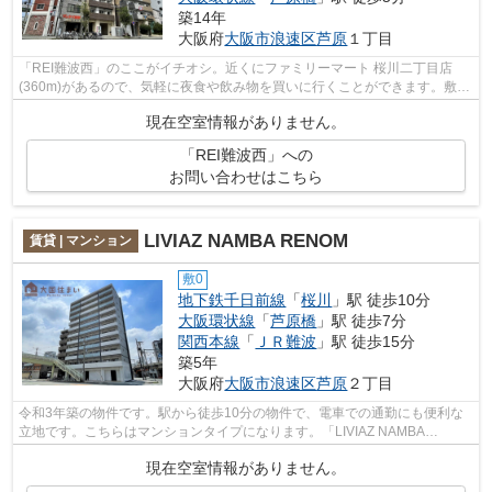
築14年
大阪府
大阪市浪速区
芦原
１丁目
「REI難波西」のここがイチオシ。近くにファミリーマート 桜川二丁目店
(360m)があるので、気軽に夜食や飲み物を買いに行くことができます。敷地
内ごみ置き場は、ごみを捨てる手間を減...
現在空室情報がありません。
「REI難波西」への
お問い合わせはこちら
LIVIAZ NAMBA RENOM
賃貸 | マンション
敷0
地下鉄千日前線
「
桜川
」駅 徒歩10分
大阪環状線
「
芦原橋
」駅 徒歩7分
関西本線
「
ＪＲ難波
」駅 徒歩15分
築5年
大阪府
大阪市浪速区
芦原
２丁目
令和3年築の物件です。駅から徒歩10分の物件で、電車での通勤にも便利な
立地です。こちらはマンションタイプになります。「LIVIAZ NAMBA
RENOM」のここがイチオシ。大国住まいには、大...
現在空室情報がありません。