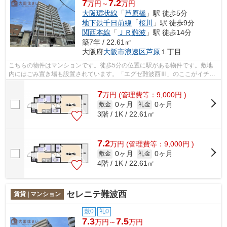
7
7.2
万円～
万円
大阪環状線
「
芦原橋
」駅 徒歩5分
地下鉄千日前線
「
桜川
」駅 徒歩9分
関西本線
「
ＪＲ難波
」駅 徒歩14分
築7年 / 22.61㎡
大阪府
大阪市浪速区
芦原
１丁目
こちらの物件はマンションです。徒歩5分の位置に駅がある物件です。敷地
内にはごみ置き場も設置されています。「エグゼ難波西Ⅲ」のここがイチオ
シ。より詳しい情報や内見のご予約は大...
7
万
円
(管理費等：9,000円 )
0ヶ月
0ヶ月
敷金
礼金
3階 / 1K / 22.61㎡
7.2
万
円
(管理費等：9,000円 )
0ヶ月
0ヶ月
敷金
礼金
4階 / 1K / 22.61㎡
セレニテ難波西
賃貸 | マンション
敷0
礼0
7.3
7.5
万円～
万円