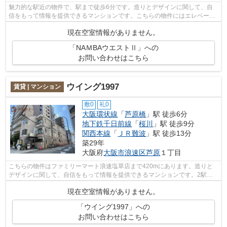
魅力的な駅近の物件で、駅まで徒歩6分です。造りとデザインに関して、自
信をもって情報を提供できるマンションです。こちらの物件にはエレベータ
ーが付いています。「NAMBAウエストⅡ」...
現在空室情報がありません。
「NAＭBAウエストⅡ」への
お問い合わせはこちら
ウイング1997
賃貸 | マンション
敷0
礼0
大阪環状線
「
芦原橋
」駅 徒歩6分
地下鉄千日前線
「
桜川
」駅 徒歩9分
関西本線
「
ＪＲ難波
」駅 徒歩13分
築29年
大阪府
大阪市浪速区
芦原
１丁目
こちらの物件はファミリーマート浪速塩草店まで420mにあります。造りと
デザインに関して、自信をもって情報を提供できるマンションです。2駅利
用可能なアクセスの良いマンションです。...
現在空室情報がありません。
「ウイング1997」への
お問い合わせはこちら