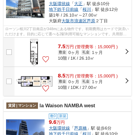
大阪環状線
「
大正
」駅 徒歩10分
地下鉄千日前線
「
桜川
」駅 徒歩12分
築1年 / 26.10㎡～27.00㎡
大阪府
大阪市浪速区
芦原
２丁目
ローソン桜川2丁目南店が348mにある物件です。初期費用はカードで決済い
ただけます。目的に応じて選べる2駅利用可能なマンションです。共用部に
はエレベータ・敷地内ごみ置き場などが...
7.5
万
円
(管理費等：15,000円 )
0ヶ月
1ヶ月
敷金
礼金
10階 / 1K / 26.10㎡
8.5
万
円
(管理費等：15,000円 )
0ヶ月
1ヶ月
敷金
礼金
10階 / 1DK / 27.00㎡
la Waison NAMBA west
賃貸 | マンション
敷0
新築
9.6
万円
大阪環状線
「
芦原橋
」駅 徒歩6分
地下鉄千日前線
「
桜川
」駅 徒歩10分