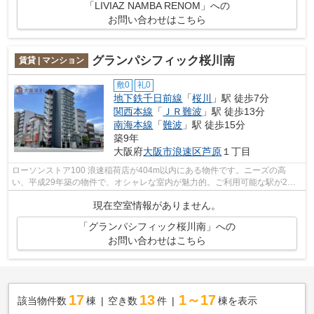
「LIVIAZ NAMBA RENOM」への
お問い合わせはこちら
グランパシフィック桜川南
賃貸 | マンション
敷0
礼0
地下鉄千日前線
「
桜川
」駅 徒歩7分
関西本線
「
ＪＲ難波
」駅 徒歩13分
南海本線
「
難波
」駅 徒歩15分
築9年
大阪府
大阪市浪速区
芦原
１丁目
ローソンストア100 浪速稲荷店が404m以内にある物件です。ニーズの高
い、平成29年築の物件で、オシャレな室内が魅力的。ご利用可能な駅が2つ
あり、行き先に応じて乗車駅の使い分けがで...
現在空室情報がありません。
「グランパシフィック桜川南」への
お問い合わせはこちら
17
13
1～17
該当物件数
棟
空き数
件
棟を表示