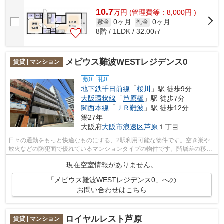
エレベータ・敷地内ごみ置き場など様々...
10.7
万
円
(管理費等：8,000円 )
0ヶ月
0ヶ月
敷金
礼金
8階 / 1LDK / 32.00㎡
メビウス難波WESTレジデンス0
賃貸 | マンション
敷0
礼0
地下鉄千日前線
「
桜川
」駅 徒歩9分
大阪環状線
「
芦原橋
」駅 徒歩7分
関西本線
「
ＪＲ難波
」駅 徒歩12分
築27年
大阪府
大阪市浪速区
芦原
１丁目
日々の通勤をもっと快適なものにする、2駅利用可能な物件です。空き巣や
放火などの防犯面で優れているマンションタイプの物件です。階層差の移動
に便利なエレベーターがついています。...
現在空室情報がありません。
「メビウス難波WESTレジデンス0」への
お問い合わせはこちら
ロイヤルレスト芦原
賃貸 | マンション