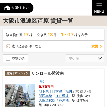
大阪市浪速区芦原 賃貸一覧
17
13
1～17
該当物件数
棟
空き数
件
棟を表示
変更
絞り込み条件：
なし
空室のみ
サンロール難波南
賃貸 | マンション
敷0
5.75
万円
地下鉄千日前線
「
桜川
」駅 徒歩7分
関西本線
「
ＪＲ難波
」駅 徒歩13分
大阪環状線
「
芦原橋
」駅 徒歩5分
築10年 / 20.30㎡