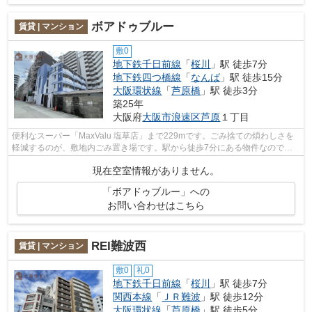
ボアドゥブルー
賃貸 | マンション
敷0
地下鉄千日前線
「
桜川
」駅 徒歩7分
地下鉄四つ橋線
「
なんば
」駅 徒歩15分
大阪環状線
「
芦原橋
」駅 徒歩3分
築25年
大阪府
大阪市浪速区
芦原
１丁目
便利なスーパー「MaxValu 塩草店」まで229mです。ごみ捨ての煩わしさを
軽減するのが、敷地内ごみ置き場です。駅から徒歩7分にある物件なので、
電車利用が多い方にオススメです。ボアド...
現在空室情報がありません。
「ボアドゥブルー」への
お問い合わせはこちら
REI難波西
賃貸 | マンション
敷0
礼0
地下鉄千日前線
「
桜川
」駅 徒歩7分
関西本線
「
ＪＲ難波
」駅 徒歩12分
大阪環状線
「
芦原橋
」駅 徒歩5分