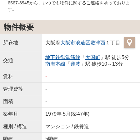
6567-8945から、いつでも物件に関するご連絡を承っておりま
す。
物件概要
所在地
大阪府
大阪市浪速区
敷津西
１丁目
地下鉄御堂筋線
「
大国町
」駅 徒歩5分
交通
南海本線
「
難波
」駅 徒歩10～13分
賃料
-
管理費等
-
面積
-
築年月
1979年 5月(築47年)
種別 / 構造
マンション / 鉄骨造
階建
5階建