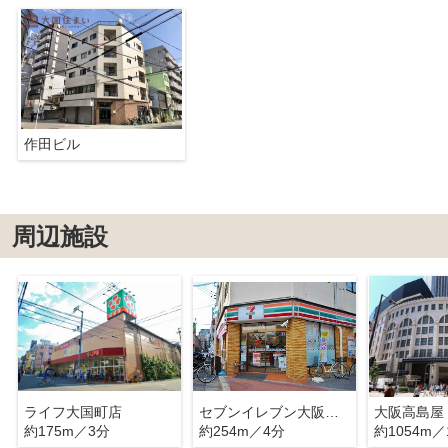
作田ビル
周辺施設
ライフ大国町店
セブンイレブン大阪大国町駅北店
大阪高島屋
約175m／3分
約254m／4分
約1054m／