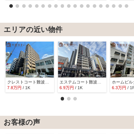
エリアの近い物件
クレストコート難波サウス
エステムコート難波サウスプレイスⅧハイド
ホームビル
7.8
万
円
/ 1K
6.9
万
円
/ 1K
6.3
万
円
/ 1
お客様の声