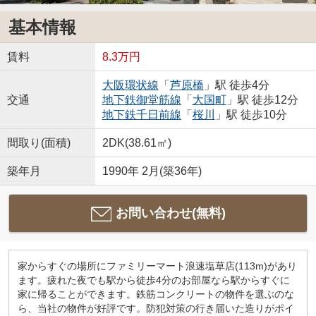
基本情報
賃料
8.3万円
大阪環状線
「
芦原橋
」駅 徒歩4分
交通
地下鉄御堂筋線
「
大国町
」駅 徒歩12分
地下鉄千日前線
「
桜川
」駅 徒歩10分
間取り(面積)
2DK(38.61㎡)
築年月
1990年 2月(築36年)
お問い合わせ(無料)
家からすぐの場所にファミリーマート浪速塩草店(113m)があり
ます。疲れた夜でも駅から徒歩4分のお部屋なら駅からすぐに
家に帰ることができます。鉄筋コンクリートの物件を選ぶのな
ら、当社の物件が好評です。防犯対策の行き届いた造りがポイ