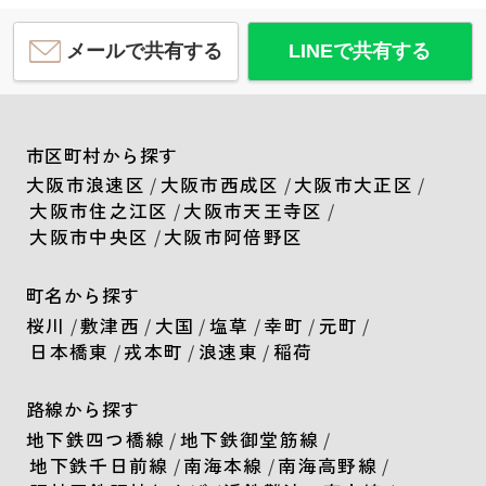
メールで共有する
LINEで共有する
市区町村から探す
大阪市浪速区
/
大阪市西成区
/
大阪市大正区
/
大阪市住之江区
/
大阪市天王寺区
/
大阪市中央区
/
大阪市阿倍野区
町名から探す
桜川
/
敷津西
/
大国
/
塩草
/
幸町
/
元町
/
日本橋東
/
戎本町
/
浪速東
/
稲荷
路線から探す
地下鉄四つ橋線
/
地下鉄御堂筋線
/
地下鉄千日前線
/
南海本線
/
南海高野線
/