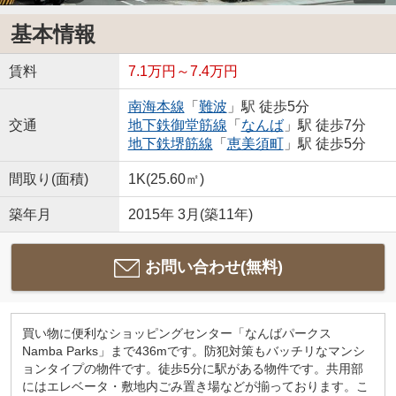
基本情報
賃料
7.1万円～7.4万円
南海本線
「
難波
」駅 徒歩5分
交通
地下鉄御堂筋線
「
なんば
」駅 徒歩7分
地下鉄堺筋線
「
恵美須町
」駅 徒歩5分
間取り(面積)
1K(25.60㎡)
築年月
2015年 3月(築11年)
お問い合わせ(無料)
買い物に便利なショッピングセンター「なんばパークス
Namba Parks」まで436mです。防犯対策もバッチリなマンシ
ョンタイプの物件です。徒歩5分に駅がある物件です。共用部
にはエレベータ・敷地内ごみ置き場などが揃っております。こ