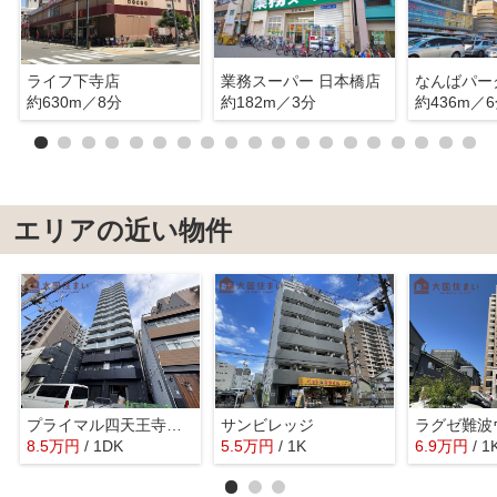
ライフ下寺店
業務スーパー 日本橋店
約630m／8分
約182m／3分
約436m／
エリアの近い物件
プライマル四天王寺前夕陽ケ丘
サンビレッジ
ラグゼ難波
8.5
万
円
/ 1DK
5.5
万
円
/ 1K
6.9
万
円
/ 1