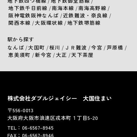
地下鉄四つ橋線
/
地下鉄御堂筋線
/
地下鉄千日前線
/
南海本線
/
南海高野線
/
阪神電鉄阪神なんば
/
近鉄難波・奈良線
/
関西本線
/
大阪環状線
/
地下鉄堺筋線
駅から探す
なんば
/
大国町
/
桜川
/
ＪＲ難波
/
今宮
/
芦原橋
/
恵美須町
/
新今宮
/
大正
/
天下茶屋
株式会社ダブルジェイシー 大国住まい
〒556-0013
大阪府大阪市浪速区戎本町１丁目5-20
TEL：
06-6567-8945
FAX：06-6567-8946