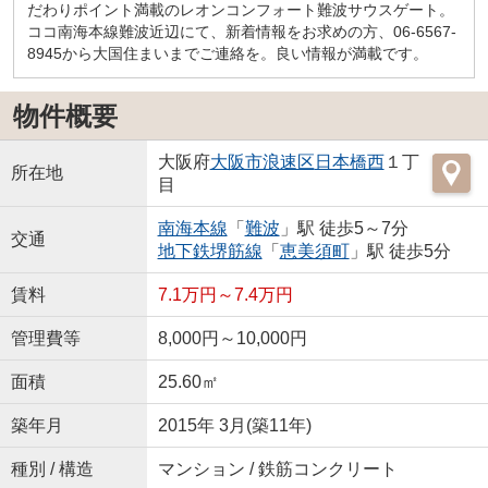
だわりポイント満載のレオンコンフォート難波サウスゲート。
ココ南海本線難波近辺にて、新着情報をお求めの方、06-6567-
8945から大国住まいまでご連絡を。良い情報が満載です。
物件概要
大阪府
大阪市浪速区
日本橋西
１丁
所在地
目
南海本線
「
難波
」駅 徒歩5～7分
交通
地下鉄堺筋線
「
恵美須町
」駅 徒歩5分
賃料
7.1万円～7.4万円
管理費等
8,000円～10,000円
面積
25.60㎡
築年月
2015年 3月(築11年)
種別 / 構造
マンション / 鉄筋コンクリート