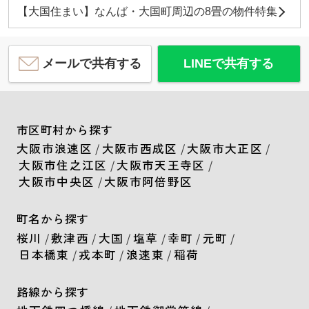
【大国住まい】なんば・大国町周辺の8畳の物件特集
メールで共有する
LINEで共有する
市区町村から探す
大阪市浪速区
/
大阪市西成区
/
大阪市大正区
/
大阪市住之江区
/
大阪市天王寺区
/
大阪市中央区
/
大阪市阿倍野区
町名から探す
桜川
/
敷津西
/
大国
/
塩草
/
幸町
/
元町
/
日本橋東
/
戎本町
/
浪速東
/
稲荷
路線から探す