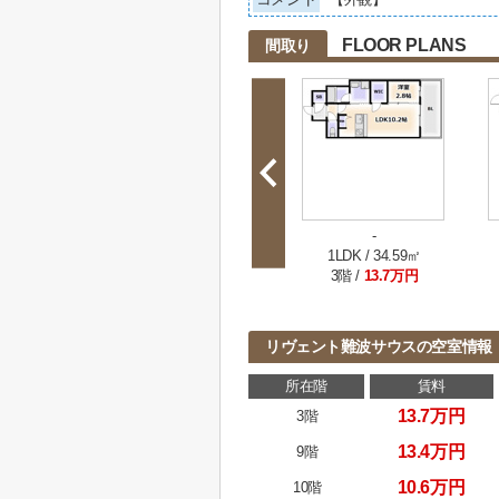
FLOOR PLANS
間取り
-
1LDK / 34.59㎡
3階 /
13.7万円
リヴェント難波サウスの空室情報
所在階
賃料
13.7万円
3階
13.4万円
9階
10.6万円
10階