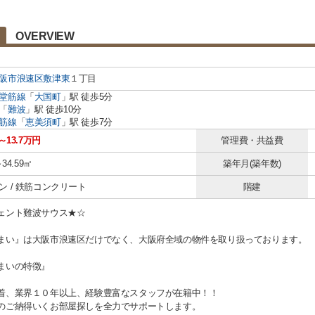
OVERVIEW
阪市浪速区
敷津東
１丁目
堂筋線
「
大国町
」駅 徒歩5分
「
難波
」駅 徒歩10分
筋線
「
恵美須町
」駅 徒歩7分
～13.7万円
管理費・共益費
～34.59㎡
築年月(築年数)
ン / 鉄筋コンクリート
階建
ェント難波サウス★☆
まい』は大阪市浪速区だけでなく、大阪府全域の物件を取り扱っております。
まいの特徴』
着、業界１０年以上、経験豊富なスタッフが在籍中！！
のご納得いくお部屋探しを全力でサポートします。