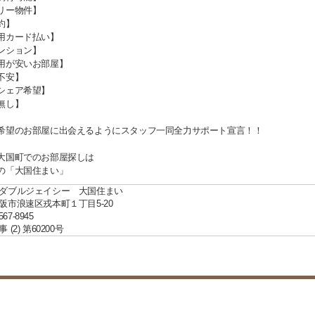
リー物件】
約】
用カード払い】
ンション】
用が安いお部屋】
不安】
シェア希望】
無し】
希望のお部屋に出会えるようにスタッフ一同全力サポート宣言！！
大国町でのお部屋探しは
の「大国住まい」
ダブルジェイシー 大国住まい
阪市浪速区戎本町１丁目5-20
567-8945
(2) 第60200号