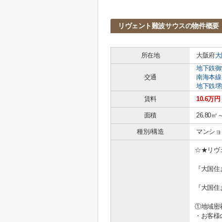
リヴェント難波サウスの物件概要
所在地
大阪府
大
地下鉄御
交通
南海本線
地下鉄堺
賃料
10.6万円
面積
26.80㎡
種別/構造
マンショ
☆★リヴ
『大国住
『大国住
①地域密
・お客様