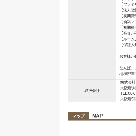
【ファミ
【法人契
【初期費
【新築マ
【初期費
【審査が
【ルーム
【保証人
お客様が
なんば、
地域密着
株式会社
大阪府大
取扱会社
TEL:06-6
大阪府知事 
MAP
マップ