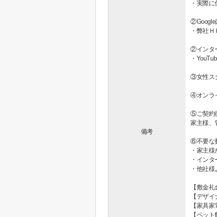
・実際に
②Goo
・弊社Ｈ
②インタ
・You
③女性ス
④オンラ
⑤ご契約
家主様、
備考
⑥不要な
・家主様
・インタ
・他社様
【敷金礼
【デザイ
【家具家
【ペット