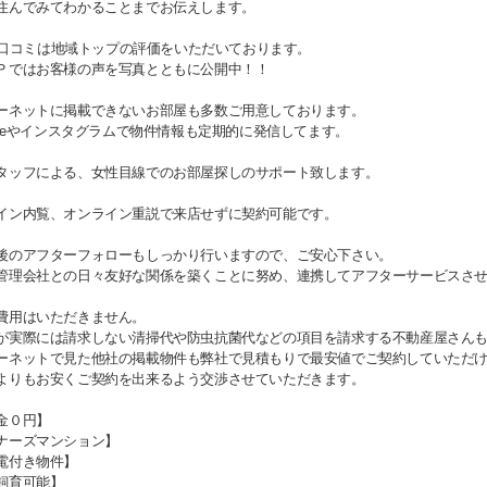
住んでみてわかることまでお伝えします。
gle口コミは地域トップの評価をいただいております。
Ｐではお客様の声を写真とともに公開中！！
ーネットに掲載できないお部屋も多数ご用意しております。
Tubeやインスタグラムで物件情報も定期的に発信してます。
タッフによる、女性目線でのお部屋探しのサポート致します。
イン内覧、オンライン重説で来店せずに契約可能です。
後のアフターフォローもしっかり行いますので、ご安心下さい。
管理会社との日々友好な関係を築くことに努め、連携してアフターサービスさ
費用はいただきません。
が実際には請求しない清掃代や防虫抗菌代などの項目を請求する不動産屋さん
ーネットで見た他社の掲載物件も弊社で見積もりで最安値でご契約していただ
よりもお安くご契約を出来るよう交渉させていただきます。
金０円】
ナーズマンション】
電付き物件】
飼育可能】