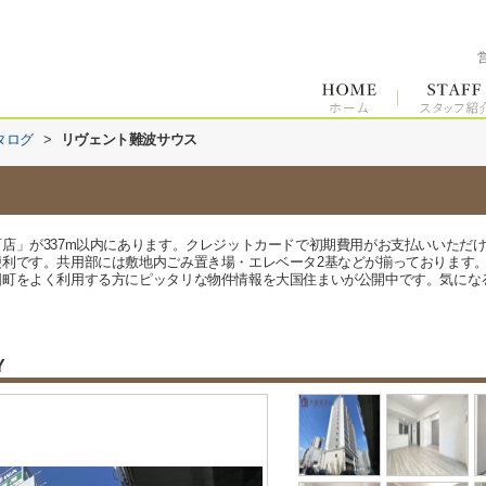
タログ
>
リヴェント難波サウス
店」が337m以内にあります。クレジットカードで初期費用がお支払いいただ
便利です。共用部には敷地内ごみ置き場・エレベータ2基などが揃っております
をよく利用する方にピッタリな物件情報を大国住まいが公開中です。気になる方は、0
Y