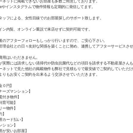
ーネットに掲載できないお部屋も多数ご用意しております。
Tubeやインスタグラムで物件情報も定期的に発信してます。
タッフによる、女性目線でのお部屋探しのサポート致します。
イン内覧、オンライン重説で来店せずに契約可能です。
後のアフターフォローもしっかり行いますので、ご安心下さい。
管理会社との日々友好な関係を築くことに努め、連携してアフターサービスさ
費用はいただきません。
が実際には請求しない清掃代や防虫抗菌代などの項目を請求する不動産屋さん
ーネットで見た他社の掲載物件も弊社で見積もりで最安値でご契約していただ
よりもお安くご契約を出来るよう交渉させていただきます。
金０円】
ナーズマンション】
電付き物件】
飼育可能】
リー物件】
約】
用カード払い】
ンション】
用が安いお部屋】