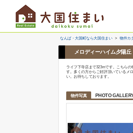
なんば・大国町なら大国住まい
>
物件カ
メロディーハイム夕陽丘
ライフ下寺店まで323mです。こちら
す。多くの方からご好評頂いているメロデ
い。お待ちしております。
PHOTO GALLER
物件写真