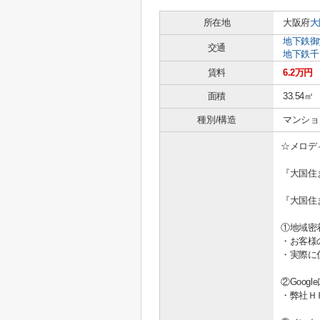
所在地
大阪府
大
地下鉄御
交通
地下鉄千
賃料
6.2万円
面積
33.54㎡
種別/構造
マンション
☆メロデ
『大国住
『大国住
①地域密
・お客様
・実際に
②Goo
・弊社Ｈ