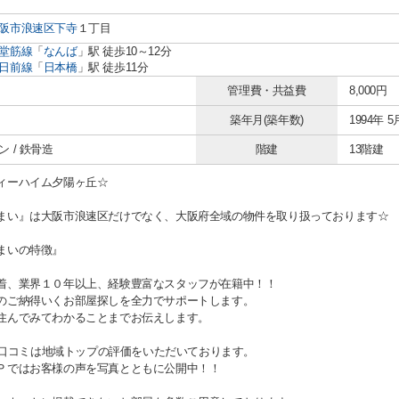
阪市浪速区
下寺
１丁目
堂筋線
「
なんば
」駅 徒歩10～12分
日前線
「
日本橋
」駅 徒歩11分
管理費・共益費
8,000円
築年月(築年数)
1994年 5
 / 鉄骨造
階建
13階建
ィーハイム夕陽ヶ丘☆
まい』は大阪市浪速区だけでなく、大阪府全域の物件を取り扱っております☆
まいの特徴』
着、業界１０年以上、経験豊富なスタッフが在籍中！！
のご納得いくお部屋探しを全力でサポートします。
住んでみてわかることまでお伝えします。
gle口コミは地域トップの評価をいただいております。
Ｐではお客様の声を写真とともに公開中！！