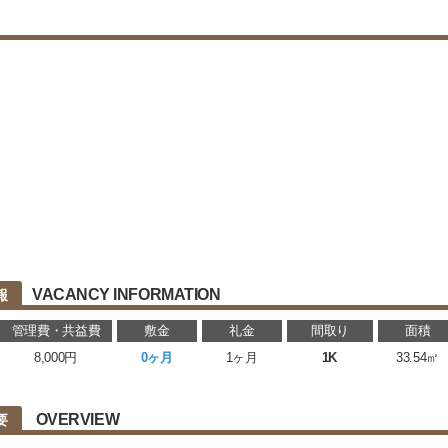
VACANCY INFORMATION
報
管理費・共益費
敷金
礼金
間取り
面積
8,000円
0ヶ月
1ヶ月
1K
33.54㎡
OVERVIEW
要