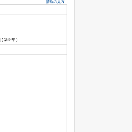
情報の見方
月( 築32年 )