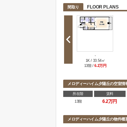
FLOOR PLANS
間取り
-
1K / 33.54㎡
13階 /
6.2万円
メロディーハイム夕陽丘の空室情
所在階
賃料
6.2万円
13階
メロディーハイム夕陽丘の物件概