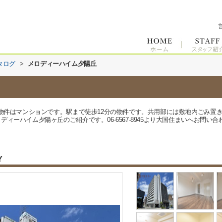
タログ
>
メロディーハイム夕陽丘
の物件はマンションです。駅まで徒歩12分の物件です。共用部には敷地内ごみ置
ィーハイム夕陽ヶ丘のご紹介です。06-6567-8945より大国住まいへお問い
Y