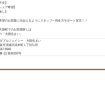
不安】
シェア希望】
無し】
希望のお部屋に出会えるようにスタッフ一同全力サポート宣言！！
大国町でのお部屋探しは
の「大国住まい」
ダブルジェイシー 大国住まい
阪市浪速区戎本町１丁目5-20
567-8945
(2) 第60200号