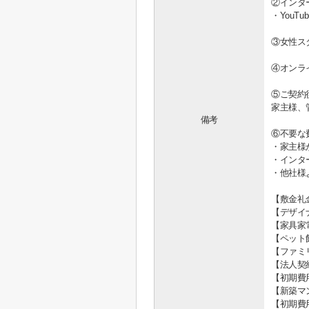
②インタ
・You
③女性ス
④オンラ
⑤ご契約
家主様、
備考
⑥不要な
・家主様
・インタ
・他社様
【敷金礼
【デザイ
【家具家
【ペット
【ファミ
【法人契
【初期費
【新築マ
【初期費