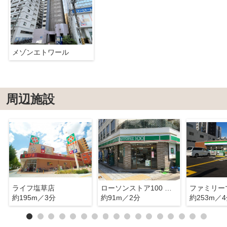
メゾンエトワール
周辺施設
ライフ塩草店
ローソンストア100 浪速稲荷店
約195m／3分
約91m／2分
約253m／