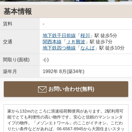
基本情報
賃料
-
地下鉄千日前線
「
桜川
」駅 徒歩5分
交通
関西本線
「
ＪＲ難波
」駅 徒歩7分
地下鉄四つ橋線
「
なんば
」駅 徒歩10分
間取り(面積)
-(-)
築年月
1992年 8月(築34年)
お問い合わせ(無料)
家から132mのところに浪速稲荷郵便局があります。2駅利用可
能でとても利便性の高い物件です。安心と信頼のマンションタ
イプの物件。「メゾンエトワール」のここがイチオシ。こだわ
りたい条件などがあれば、06-6567-8945から大国住まいスタッ