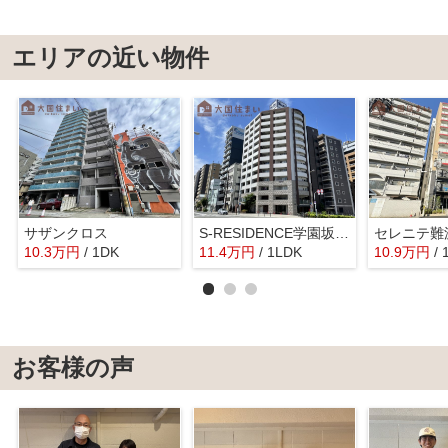
エリアの近い物件
サザンクロス
S-RESIDENCE学園坂（エスレジデンス学園坂）
10.3
万
円
/ 1DK
11.4
万
円
/ 1LDK
10.9
万
円
/
お客様の声