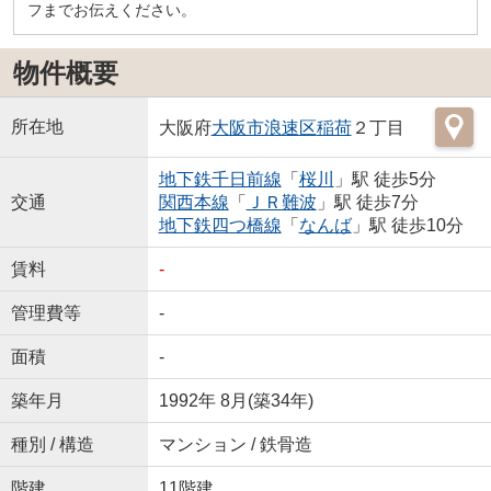
フまでお伝えください。
物件概要
所在地
大阪府
大阪市浪速区
稲荷
２丁目
地下鉄千日前線
「
桜川
」駅 徒歩5分
交通
関西本線
「
ＪＲ難波
」駅 徒歩7分
地下鉄四つ橋線
「
なんば
」駅 徒歩10分
賃料
-
管理費等
-
面積
-
築年月
1992年 8月(築34年)
種別 / 構造
マンション / 鉄骨造
階建
11階建