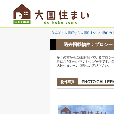
なんば・大国町なら大国住まい
>
物件カ
過去掲載物件：プロシー
多くの方からご好評頂いているプロシー
性にこだわったマンション物件です。自宅
大国住まいへお気軽にご連絡下さい。
PHOTO GALLER
物件写真