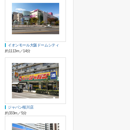
イオンモール大阪ドームシティ
約1113m／14分
ジャパン桜川店
約333m／5分