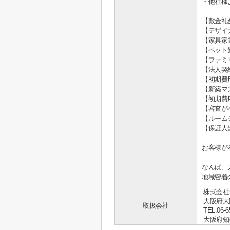
・他社様
【敷金礼
【デザイ
【家具家
【ペット
【ファミ
【法人契
【初期費
【新築マ
【初期費
【審査が
【ルーム
【保証人
お客様が
なんば、
地域密着
株式会社
大阪府大
取扱会社
TEL:06-6
大阪府知事 