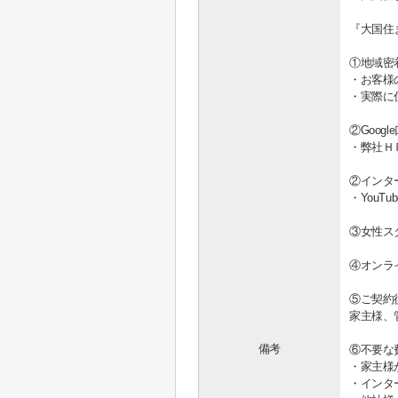
『大国住
①地域密
・お客様
・実際に
②Goo
・弊社Ｈ
②インタ
・You
③女性ス
④オンラ
⑤ご契約
家主様、
備考
⑥不要な
・家主様
・インタ