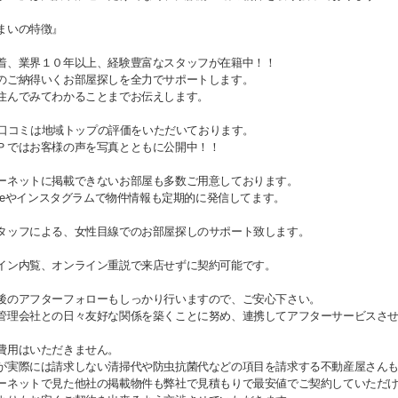
まいの特徴』
着、業界１０年以上、経験豊富なスタッフが在籍中！！
のご納得いくお部屋探しを全力でサポートします。
住んでみてわかることまでお伝えします。
gle口コミは地域トップの評価をいただいております。
Ｐではお客様の声を写真とともに公開中！！
ーネットに掲載できないお部屋も多数ご用意しております。
Tubeやインスタグラムで物件情報も定期的に発信してます。
タッフによる、女性目線でのお部屋探しのサポート致します。
イン内覧、オンライン重説で来店せずに契約可能です。
後のアフターフォローもしっかり行いますので、ご安心下さい。
管理会社との日々友好な関係を築くことに努め、連携してアフターサービスさ
費用はいただきません。
が実際には請求しない清掃代や防虫抗菌代などの項目を請求する不動産屋さん
ーネットで見た他社の掲載物件も弊社で見積もりで最安値でご契約していただ