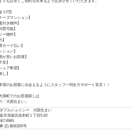
よりもお安くご契約を出来るよう交渉させていただきます。
金０円】
ナーズマンション】
電付き物件】
飼育可能】
リー物件】
約】
用カード払い】
ンション】
用が安いお部屋】
不安】
シェア希望】
無し】
希望のお部屋に出会えるようにスタッフ一同全力サポート宣言！！
大国町でのお部屋探しは
の「大国住まい」
ダブルジェイシー 大国住まい
阪市浪速区戎本町１丁目5-20
567-8945
(2) 第60200号