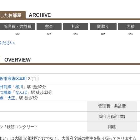
ARCHIVE
載したお部屋
管理費・共益費
敷金
礼金
間取り
面積
***
***
***
***
***
ください。
OVERVIEW
阪市浪速区
幸町
３丁目
日前線
「
桜川
」駅 徒歩2分
つ橋線
「
なんば
」駅 徒歩13分
線
「
大正
」駅 徒歩7分
管理費・共益費
築年月(築年数)
ン / 鉄筋コンクリート
階建
まい』は大阪市浪速区だけでなく、大阪府全域の物件を取り扱っております☆