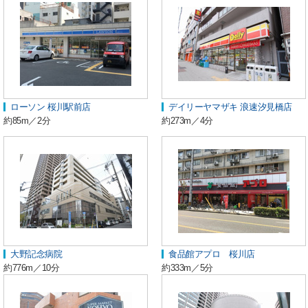
ローソン 桜川駅前店
デイリーヤマザキ 浪速汐見橋店
約85m／2分
約273m／4分
大野記念病院
食品館アプロ 桜川店
約776m／10分
約333m／5分