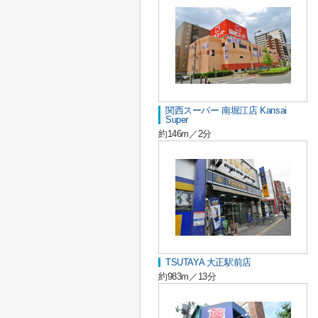
関西スーパー 南堀江店 Kansai
Super
約146m／2分
TSUTAYA 大正駅前店
約983m／13分