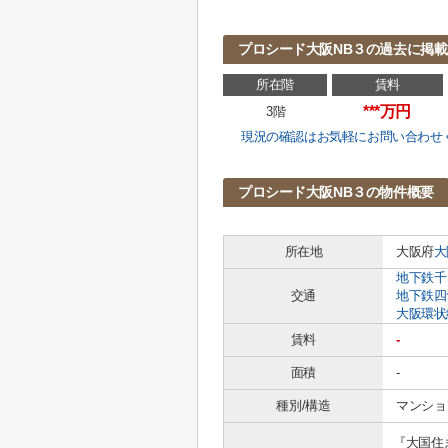
プロシード大阪NB３の過去に掲
所在階
賃料
***万円
3階
現況の確認はお気軽にお問い合わせ
プロシード大阪NB３の物件概要
所在地
大阪府
大
地下鉄千
交通
地下鉄四
大阪環状
賃料
-
面積
-
種別/構造
マンショ
『大国住