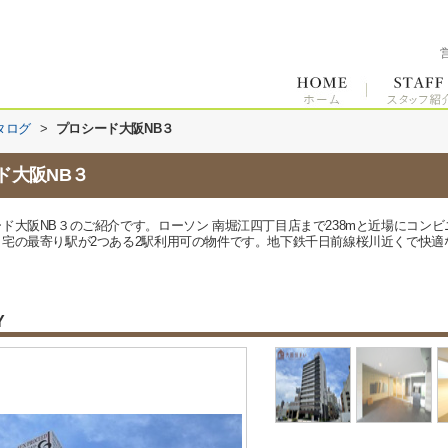
タログ
>
プロシード大阪NB３
ド大阪NB３
ド大阪NB３のご紹介です。ローソン 南堀江四丁目店まで238mと近場にコン
の最寄り駅が2つある2駅利用可の物件です。地下鉄千日前線桜川近くで快適な住環境
Y