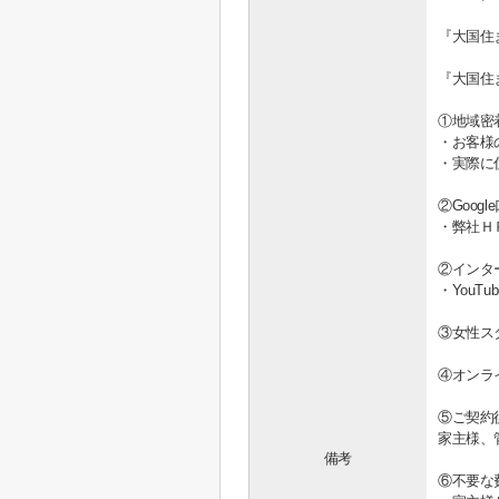
『大国住
『大国住
①地域密
・お客様
・実際に
②Goo
・弊社Ｈ
②インタ
・You
③女性ス
④オンラ
⑤ご契約
家主様、
備考
⑥不要な