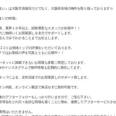
まい』は大阪市浪速区だけでなく、大阪府全域の物件を取り扱っております☆
まいの特徴』
着、業界１０年以上、経験豊富なスタッフが在籍中！！
のご納得いくお部屋探しを全力でサポートします。
住んでみてわかることまでお伝えします。
gle口コミは地域トップの評価をいただいております。
Ｐではお客様の声を写真とともに公開中！！
ーネットに掲載できないお部屋も多数ご用意しております。
Tubeやインスタグラムで物件情報も定期的に発信してます。
タッフによる、女性目線でのお部屋探しのサポート致します。
イン内覧、オンライン重説で来店せずに契約可能です。
後のアフターフォローもしっかり行いますので、ご安心下さい。
管理会社との日々友好な関係を築くことに努め、連携してアフターサービスさ
費用はいただきません。