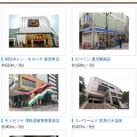
MEGAドン・キホーテ 新世界店
ローソン 通天閣南店
約610m／8分
約168m／3分
サイゼリヤ 堺筋浪速警察署前店
スパワールド 世界の大温泉
約461m／6分
約437m／6分