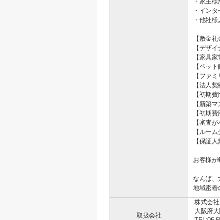
・家主様
・インタ
・他社様
【敷金礼
【デザイ
【家具家
【ペット
【ファミ
【法人契
【初期費
【新築マ
【初期費
【審査が
【ルーム
【保証人
お客様が
なんば、
地域密着
株式会社
大阪府大
取扱会社
TEL:06-6