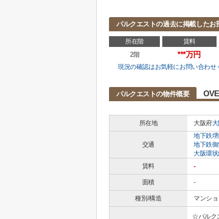
パルクエストの過去に掲載したお
所在階
賃料
***万円
2階
現況の確認はお気軽にお問い合わせ
OVE
パルクエストの物件概要
所在地
大阪府
大
地下鉄堺
交通
地下鉄御
大阪環状
賃料
-
面積
-
種別/構造
マンション
☆パルク