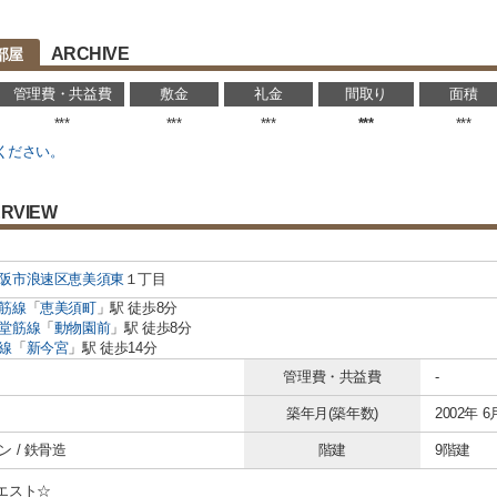
ARCHIVE
部屋
管理費・共益費
敷金
礼金
間取り
面積
***
***
***
***
***
ください。
RVIEW
阪市浪速区
恵美須東
１丁目
筋線
「
恵美須町
」駅 徒歩8分
堂筋線
「
動物園前
」駅 徒歩8分
線
「
新今宮
」駅 徒歩14分
管理費・共益費
-
築年月(築年数)
2002年 6
 / 鉄骨造
階建
9階建
エスト☆