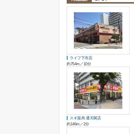
ライフ下寺店
約754m／10分
スギ薬局 通天閣店
約146m／2分