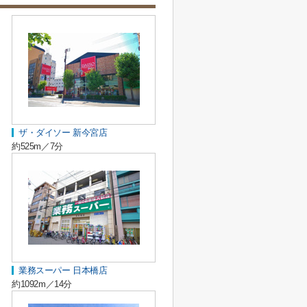
ザ・ダイソー 新今宮店
約525m／7分
業務スーパー 日本橋店
約1092m／14分