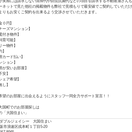
が実際には請求しない清掃代や防虫抗菌代などの項目を請求する不動産屋さん
ーネットで見た他社の掲載物件も弊社で見積もりで最安値でご契約していただ
よりもお安くご契約を出来るよう交渉させていただきます。
金０円】
ナーズマンション】
電付き物件】
飼育可能】
リー物件】
約】
用カード払い】
ンション】
用が安いお部屋】
不安】
シェア希望】
無し】
希望のお部屋に出会えるようにスタッフ一同全力サポート宣言！！
大国町でのお部屋探しは
の「大国住まい」
ダブルジェイシー 大国住まい
阪市浪速区戎本町１丁目5-20
567-8945