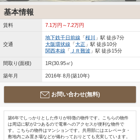
基本情報
賃料
7.1万円～7.2万円
地下鉄千日前線
「
桜川
」駅 徒歩7分
交通
大阪環状線
「
大正
」駅 徒歩10分
関西本線
「
ＪＲ難波
」駅 徒歩15分
間取り(面積)
1R(30.95㎡)
築年月
2016年 8月(築10年)
お問い合わせ(無料)
築6年でしっかりとした作りが特徴の物件です。こちらの物件
は周辺に駅が2つあるので電車へのアクセスが便利な物件で
す。こちらの物件はマンションです。共用部にはエレベータ・
敷地内ごみ置き場などが備わっておりとても充実しています。