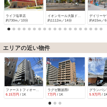
ライフ塩草店
イオンモール大阪ドームシティ
約730m／10分
約1112m／14分
約415m／
エリアの近い物件
ファーストフィオーレ難波クレシア
ラグゼ難波西I
6.15
万
円
/ 1K
7
万
円
/ 1K
5.9
万
円
/ 1