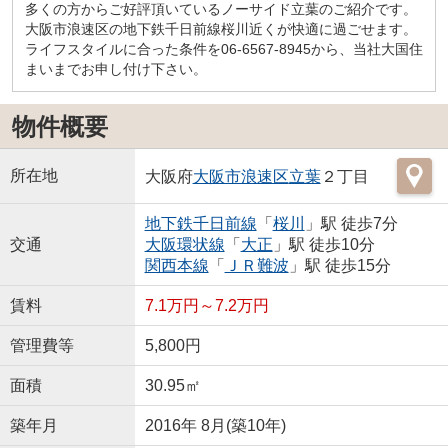
多くの方からご好評頂いているノーサイド立葉のご紹介です。
大阪市浪速区の地下鉄千日前線桜川近くが快適に過ごせます。
ライフスタイルに合った条件を06-6567-8945から、当社大国住
まいまでお申し付け下さい。
物件概要
所在地
大阪府
大阪市浪速区
立葉
２丁目
地下鉄千日前線
「
桜川
」駅 徒歩7分
交通
大阪環状線
「
大正
」駅 徒歩10分
関西本線
「
ＪＲ難波
」駅 徒歩15分
賃料
7.1万円～7.2万円
管理費等
5,800円
面積
30.95㎡
築年月
2016年 8月(築10年)