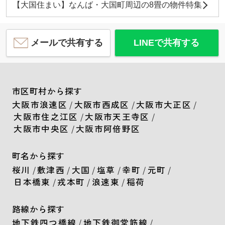
【大国住まい】なんば・大国町周辺の8畳の物件特集
メールで共有する
LINEで共有する
市区町村から探す
大阪市浪速区
/
大阪市西成区
/
大阪市大正区
/
大阪市住之江区
/
大阪市天王寺区
/
大阪市中央区
/
大阪市阿倍野区
町名から探す
桜川
/
敷津西
/
大国
/
塩草
/
幸町
/
元町
/
日本橋東
/
戎本町
/
浪速東
/
稲荷
路線から探す
地下鉄四つ橋線
/
地下鉄御堂筋線
/