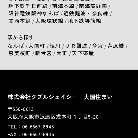
地下鉄千日前線
/
南海本線
/
南海高野線
/
阪神電鉄阪神なんば
/
近鉄難波・奈良線
/
関西本線
/
大阪環状線
/
地下鉄堺筋線
駅から探す
なんば
/
大国町
/
桜川
/
ＪＲ難波
/
今宮
/
芦原橋
/
恵美須町
/
新今宮
/
大正
/
天下茶屋
株式会社ダブルジェイシー 大国住まい
〒556-0013
大阪府大阪市浪速区戎本町１丁目5-20
TEL：
06-6567-8945
FAX：06-6567-8946