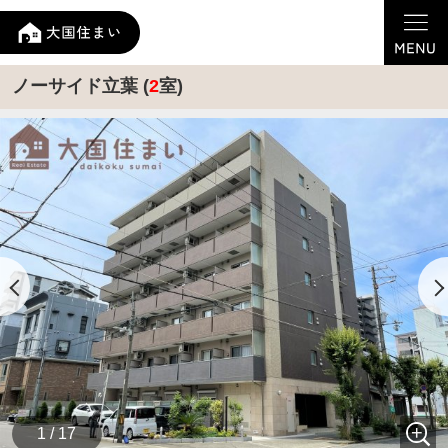
ノーサイド立葉 (
2
室)
1 / 17