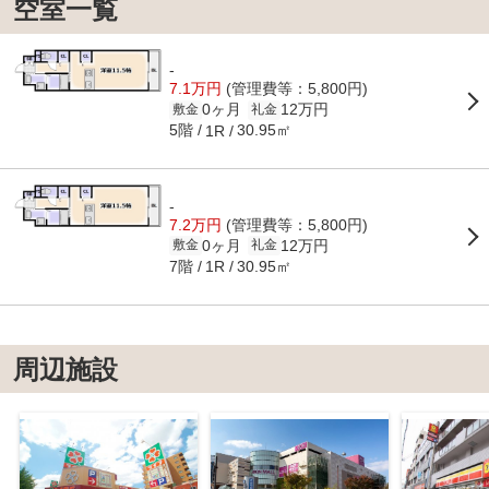
空室一覧
-
7.1万円
(管理費等：5,800円)
0ヶ月
12万円
敷金
礼金
5階
30.95㎡
1R
-
7.2万円
(管理費等：5,800円)
0ヶ月
12万円
敷金
礼金
7階
30.95㎡
1R
周辺施設